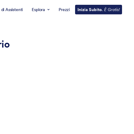
 di Assistenti
Esplora
Prezzi
Inizia Subito
.
È Gratis!
rio