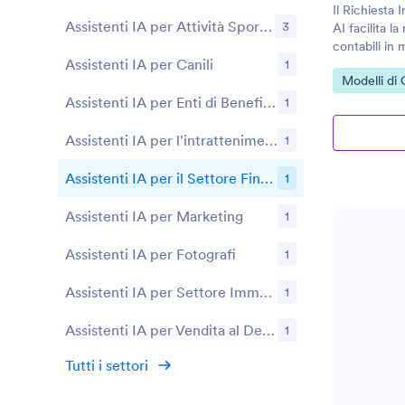
Il Richiesta
Assistenti IA per Attività Sportive
3
AI facilita l
contabili in 
Assistenti IA per Canili
1
coinvolgente
Vai alla Cat
Modelli di
Assistenti IA per Enti di Beneficenza
1
Assistenti IA per l'intrattenimento
1
Assistenti IA per il Settore Finanziario
1
Assistenti IA per Marketing
1
Assistenti IA per Fotografi
1
Assistenti IA per Settore Immobiliare
1
Assistenti IA per Vendita al Dettaglio ed E-commerce
1
Tutti i settori