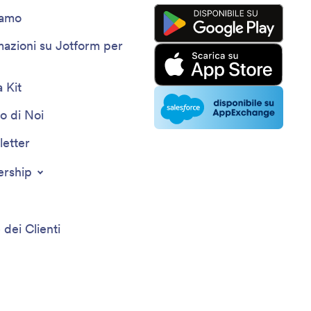
iamo
mazioni su Jotform per
 Kit
o di Noi
etter
ership
 dei Clienti