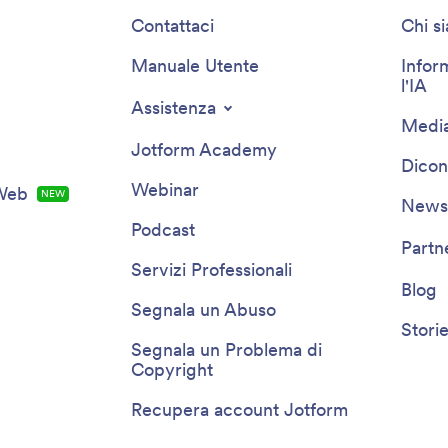
Contattaci
Chi s
Manuale Utente
Infor
l'IA
Assistenza
Media
Jotform Academy
Dicon
Webinar
 Web
NEW
Newsl
Podcast
Partn
Servizi Professionali
Blog
Segnala un Abuso
Storie
Segnala un Problema di
Copyright
Recupera account Jotform