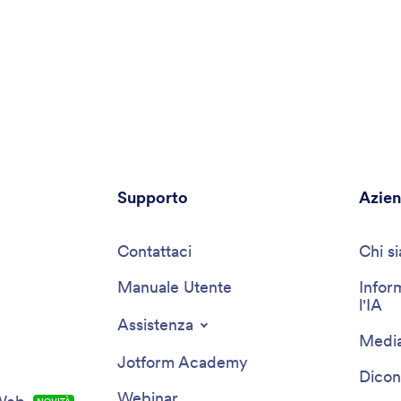
Supporto
Azie
Contattaci
Chi s
Manuale Utente
Infor
l'IA
Assistenza
Media
Jotform Academy
Dicon
Webinar