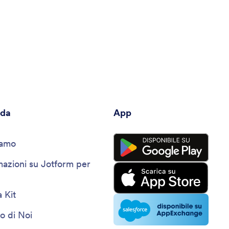
nda
App
iamo
mazioni su Jotform per
 Kit
o di Noi