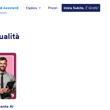
di Assistenti
Esplora
Prezzi
Inizia Subito
.
È Gratis!
ualità
gente AI
spezione Merce in Arrivo Agente AI
gente AI