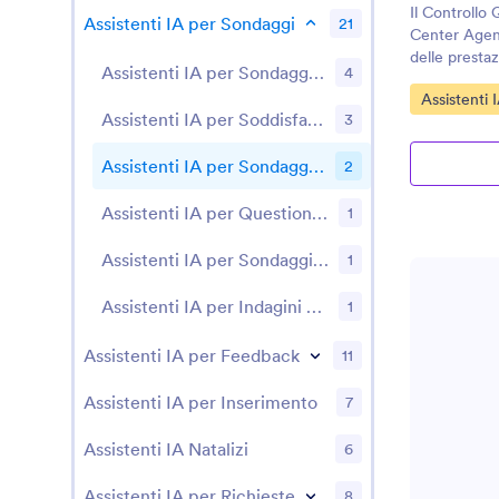
Il Controllo 
Assistenti IA per Sondaggi
21
Center Agent
delle prestaz
Assistenti IA per Sondaggi tra i Dipendenti
4
conversazioni
Vai alla Cat
Assistenti 
Assistenti IA per Soddisfazione Cliente
3
Assistenti IA per Sondaggio sulla Qualità
2
Assistenti IA per Questionari Didattici
1
Assistenti IA per Sondaggi sulla Salute
1
Assistenti IA per Indagini di Mercato
1
Assistenti IA per Feedback
11
Assistenti IA per Inserimento
7
Assistenti IA Natalizi
6
Assistenti IA per Richieste
8