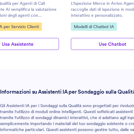
Qualità per Agenti di Call
L'Ispezione Merce in Arrivo Agen
e AI semplifica la valutazione
raccoglie dati di ispezione in mo
ioni degli agenti con
interattivo e personalizzato.
 intelligenti.
egoria:
Vai alla Categoria:
IA per Servizio Clienti
Modelli di Chatbot IA
Usa Assistente
Use Chatbot
Informazioni su Assistenti IA per Sondaggio sulla Qualit
Gli Assistenti IA per i Sondaggi sulla Qualità sono progettati per rivoluz
tramite l'utilizzo di moduli online intelligenti. Questi sofisticati assiste
tramite l'utilizzo di sondaggi dinamici interattivi, che si adattano agli inp
semplicemente importando i materiali del tuo sondaggio esistente o c
informatiche particolari. Questi assistenti possono gestire tutto, dalle va