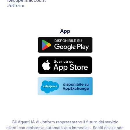
Jotform
App
Gli Agenti IA di Jotform rappresentano il futuro del servizio
clienti con assistenza automatizzata immediata. Scelti da aziende