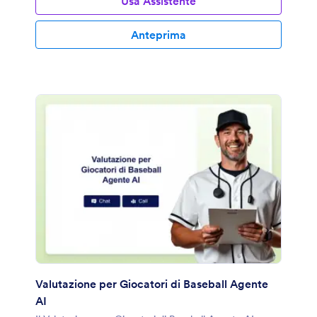
Usa Assistente
Anteprima
Valutazione per Giocatori di Baseball Agente
AI