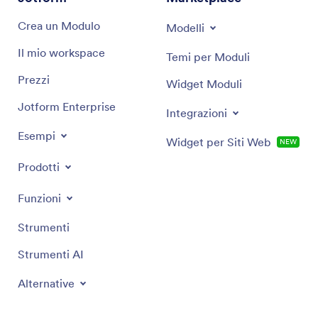
Crea un Modulo
Modelli
Il mio workspace
Temi per Moduli
Prezzi
Widget Moduli
Jotform Enterprise
Integrazioni
Esempi
Widget per Siti Web
NEW
Prodotti
Funzioni
Strumenti
Strumenti AI
Alternative