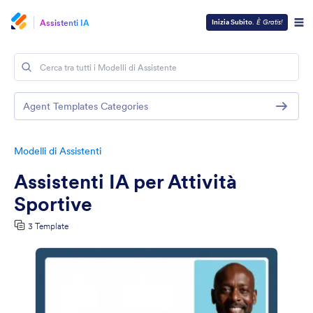
Assistenti IA
Inizia Subito
.
È Gratis!
Agent Templates Categories
Modelli di Assistenti
Assistenti IA per Attività
Sportive
3 Template