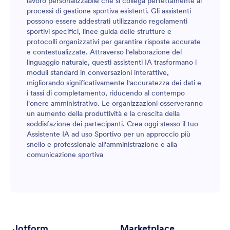
lavoro personalizzabile che si collega perfettamente ai
processi di gestione sportiva esistenti. Gli assistenti
possono essere addestrati utilizzando regolamenti
sportivi specifici, linee guida delle strutture e
protocolli organizzativi per garantire risposte accurate
e contestualizzate. Attraverso l'elaborazione del
linguaggio naturale, questi assistenti IA trasformano i
moduli standard in conversazioni interattive,
migliorando significativamente l'accuratezza dei dati e
i tassi di completamento, riducendo al contempo
l'onere amministrativo. Le organizzazioni osserveranno
un aumento della produttività e la crescita della
soddisfazione dei partecipanti. Crea oggi stesso il tuo
Assistente IA ad uso Sportivo per un approccio più
snello e professionale all'amministrazione e alla
comunicazione sportiva
Jotform
Marketplace