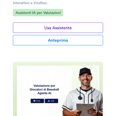
interattivo e intuitivo.
Vai alla Categoria:
Assistenti IA per Valutazioni
Usa Assistente
Anteprima