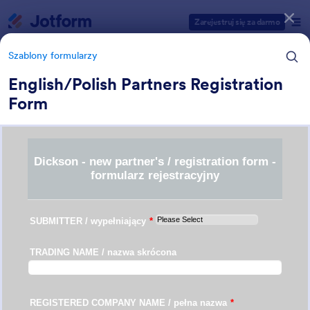
Dialog start
Zarejestruj się za darmo
Szablony formularzy
English/Polish Partners Registration
Form
Kategorie szablonów formularzy
Szablony formularzy
Formularze biznesowe
7 szablonów