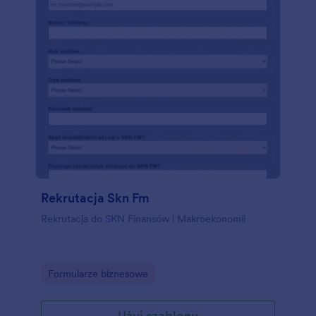
Rekrutacja Skn Fm
Rekrutacja do SKN Finansów i Makroekonomii
Go to Category:
Formularze biznesowe
Użyj szablonu