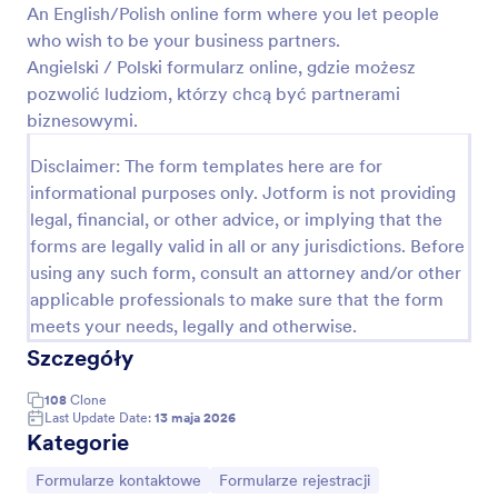
informacje, takie jak czas, cele, wypełnione
An English/Polish online form where you let people
Podgląd
zazdania i dodatkowe pytania do kierowników.
who wish to be your business partners.
Wszystkie informacje będą przechowywane na
Angielski / Polski formularz online, gdzie możesz
Twoim koncie Jotform i dostępne z każdego
pozwolić ludziom, którzy chcą być partnerami
urządzenia. Różne branże wymagają różnych
biznesowymi.
raportów. Za pomocą naszego Kreatora Formularzy
możesz dostosować Formularz Raportu Dnia Pracy
Disclaimer: The form templates here are for
do swoich potrzeb. Przeciągnij dowolne pole, aby
zmienić jego położenie, zmień tło i dodaj logo
informational purposes only. Jotform is not providing
swojej firmy. Śledź przesłane informacje integrując
legal, financial, or other advice, or implying that the
formularze z takimi aplikacjami, jak Slack,
forms are legally valid in all or any jurisdictions. Before
Monday.com, Google Drive lub Salesforce CRM.
using any such form, consult an attorney and/or other
Dzięki naszemu darmowemu formularzowi Raportu
applicable professionals to make sure that the form
Dnia Pracy możesz efektywnie zbierać informacje
od swoich pracowników — bez dodatkowej
meets your needs, legally and otherwise.
papierologi i czasochłonnych codziennych spotkań.
Szczegóły
108
Clone
Last Update Date:
13 maja 2026
Kategorie
Go to Category:
Go to Category:
Formularze kontaktowe
Formularze rejestracji