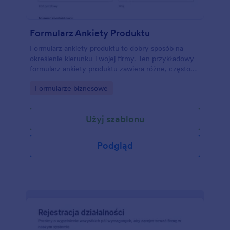
Formularz Ankiety Produktu
Formularz ankiety produktu to dobry sposób na
określenie kierunku Twojej firmy. Ten przykładowy
formularz ankiety produktu zawiera różne, często
zadawane pytania - między innymi o czas
Go to Category:
Formularze biznesowe
korzystania z Twoich produktów/usług, jak Twój
produkt wypada na tle konkurencji, ogólną
satysfakcję z korzystania z produktu/usługi i kilka
Użyj szablonu
innych pytań dotyczących ogólnych wrażeń.
Możesz także stworzyć własną ankietę od zera przy
pomocy kreatora ankiet!
Podgląd