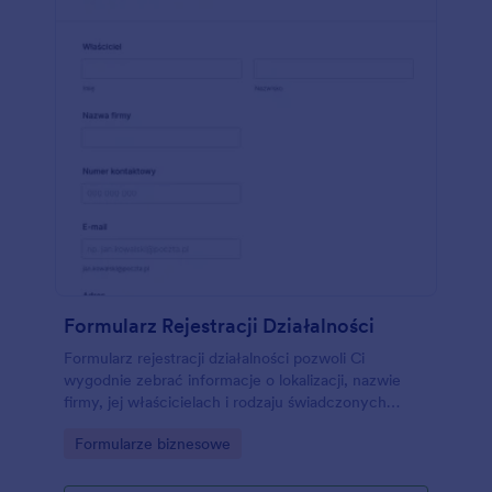
Formularz Rejestracji Działalności
Formularz rejestracji działalności pozwoli Ci
wygodnie zebrać informacje o lokalizacji, nazwie
firmy, jej właścicielach i rodzaju świadczonych
usług. A wszystko to z pełnym wachlarzem
Go to Category:
Formularze biznesowe
dostępnych narzędzi. Stwórz własny unikalny
formularz na bazie tego szablonu. Dodaj własne
logo, obrazy, edytuj czcionki i kolory. Możesz też