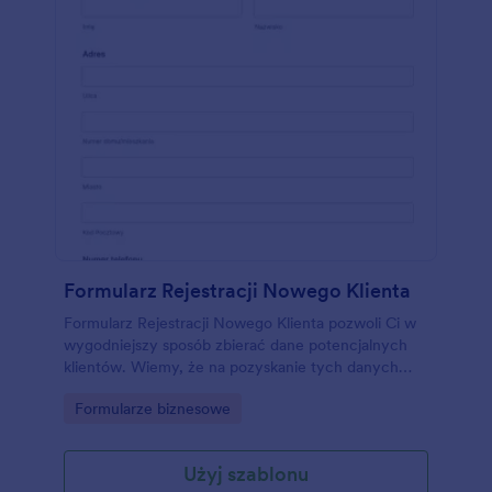
Formularz Rejestracji Nowego Klienta
Formularz Rejestracji Nowego Klienta pozwoli Ci w
wygodniejszy sposób zbierać dane potencjalnych
klientów. Wiemy, że na pozyskanie tych danych
szansa jest tylko jedna, dlatego nasz szablon
Go to Category:
Formularze biznesowe
pozwala skorzystać z szerokiego zakresu opcji
kolorystycznych, aplikacji i widżetów do kolekcji
danych, informacji zwrotnych, rekomendacji i
Użyj szablonu
poleceń.