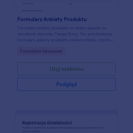
Formularz Ankiety Produktu
Formularz ankiety produktu to dobry sposób na
określenie kierunku Twojej firmy. Ten przykładowy
formularz ankiety produktu zawiera różne, często
zadawane pytania - między innymi o czas
Go to Category:
Formularze biznesowe
korzystania z Twoich produktów/usług, jak Twój
produkt wypada na tle konkurencji, ogólną
satysfakcję z korzystania z produktu/usługi i kilka
Użyj szablonu
innych pytań dotyczących ogólnych wrażeń.
Możesz także stworzyć własną ankietę od zera przy
pomocy kreatora ankiet!
Podgląd