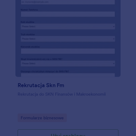
Rekrutacja Skn Fm
Rekrutacja do SKN Finansów i Makroekonomii
Go to Category:
Formularze biznesowe
Użyj szablonu