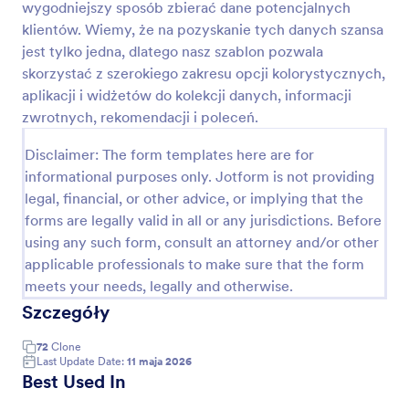
wygodniejszy sposób zbierać dane potencjalnych
informacje, takie jak czas, cele, wypełnione
Podgląd
zazdania i dodatkowe pytania do kierowników.
klientów. Wiemy, że na pozyskanie tych danych szansa
Wszystkie informacje będą przechowywane na
jest tylko jedna, dlatego nasz szablon pozwala
Twoim koncie Jotform i dostępne z każdego
skorzystać z szerokiego zakresu opcji kolorystycznych,
urządzenia. Różne branże wymagają różnych
aplikacji i widżetów do kolekcji danych, informacji
raportów. Za pomocą naszego Kreatora Formularzy
zwrotnych, rekomendacji i poleceń.
możesz dostosować Formularz Raportu Dnia Pracy
do swoich potrzeb. Przeciągnij dowolne pole, aby
Disclaimer: The form templates here are for
zmienić jego położenie, zmień tło i dodaj logo
swojej firmy. Śledź przesłane informacje integrując
informational purposes only. Jotform is not providing
formularze z takimi aplikacjami, jak Slack,
legal, financial, or other advice, or implying that the
Monday.com, Google Drive lub Salesforce CRM.
forms are legally valid in all or any jurisdictions. Before
Dzięki naszemu darmowemu formularzowi Raportu
using any such form, consult an attorney and/or other
Dnia Pracy możesz efektywnie zbierać informacje
applicable professionals to make sure that the form
od swoich pracowników — bez dodatkowej
papierologi i czasochłonnych codziennych spotkań.
meets your needs, legally and otherwise.
Szczegóły
72
Clone
Last Update Date:
11 maja 2026
Best Used In