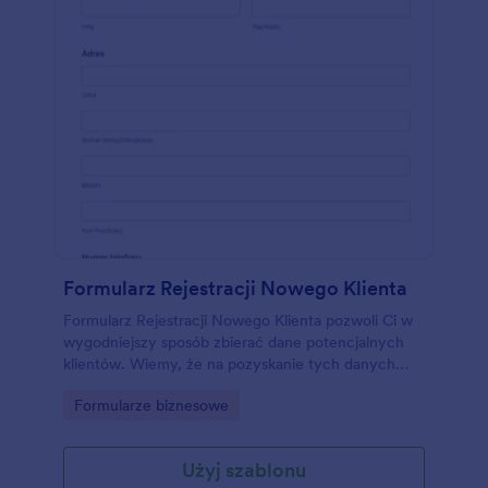
Formularz Rejestracji Nowego Klienta
Formularz Rejestracji Nowego Klienta pozwoli Ci w
wygodniejszy sposób zbierać dane potencjalnych
klientów. Wiemy, że na pozyskanie tych danych
szansa jest tylko jedna, dlatego nasz szablon
Go to Category:
Formularze biznesowe
pozwala skorzystać z szerokiego zakresu opcji
kolorystycznych, aplikacji i widżetów do kolekcji
danych, informacji zwrotnych, rekomendacji i
Użyj szablonu
poleceń.