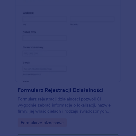
Formularz Rejestracji Działalności
Formularz rejestracji działalności pozwoli Ci
wygodnie zebrać informacje o lokalizacji, nazwie
firmy, jej właścicielach i rodzaju świadczonych
usług. A wszystko to z pełnym wachlarzem
Go to Category:
Formularze biznesowe
dostępnych narzędzi. Stwórz własny unikalny
formularz na bazie tego szablonu. Dodaj własne
logo, obrazy, edytuj czcionki i kolory. Możesz też