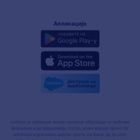
Апликације
Jotform је најлакши онлајн креатор образаца са моћним
формама које завршавају посао, коме верује преко 35
милиона корисника широм света, са више од 20,000