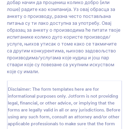
са конкурентским, њихово задовољство
добар начин да процениш колико добро (или
производима / услугама које нудите и још
лоше) радите као компанија. Уз овај обрасца за
неколико њих који су повезани са укупним
Преглед
анкету о производу, разна често постављана
искуством које су имали. Такође можеш да
питања су ти лако доступна за употребу. Овај
направиш сопствену анкету од почетка са
креатором анкета!
образац за анкету о производима ће питати твоје
испитанике колико дуго користе производе/
услуге, њихов утисак о томе како се такмичите
са другим конкурентима, њихово задовољство
производима/услугама које нудиш и још пар
ствари које су повезане са укупним искуством
које су имали.
Disclaimer: The form templates here are for
informational purposes only. Jotform is not providing
legal, financial, or other advice, or implying that the
forms are legally valid in all or any jurisdictions. Before
using any such form, consult an attorney and/or other
applicable professionals to make sure that the form