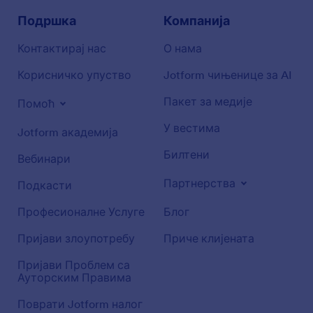
Подршка
Компанија
Контактирај нас
О нама
Корисничко упуство
Jotform чињенице за AI
Пакет за медије
Помоћ
У вестима
Jotform академија
Билтени
Вебинари
Партнерства
Подкасти
Професионалне Услуге
Блог
Пријави злоупотребу
Приче клијената
Пријави Проблем са
Ауторским Правима
Поврати Jotform налог