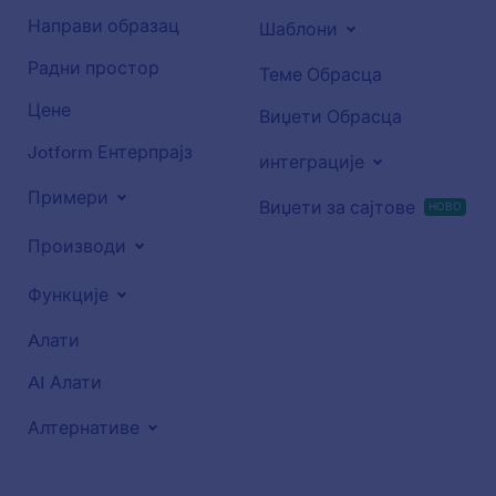
Направи образац
Шаблони
Радни простор
Теме Обрасца
Цене
Виџети Обрасца
Jotform Ентерпрајз
интеграције
Примери
Виџети за сајтове
НОВО
Производи
Функције
Aлати
AI Алати
Алтернативе