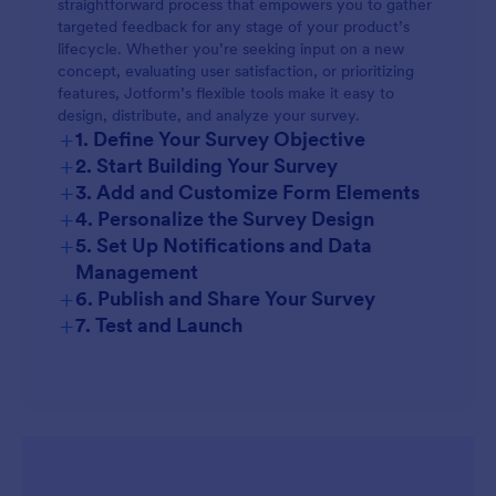
straightforward process that empowers you to gather
targeted feedback for any stage of your product’s
lifecycle. Whether you’re seeking input on a new
concept, evaluating user satisfaction, or prioritizing
features, Jotform’s flexible tools make it easy to
design, distribute, and analyze your survey.
+
1. Define Your Survey Objective
+
2. Start Building Your Survey
+
3. Add and Customize Form Elements
+
Workspace
4. Personalize the Survey Design
+
5. Set Up Notifications and Data
Management
+
6. Publish and Share Your Survey
+
7. Test and Launch
Jotform Tables