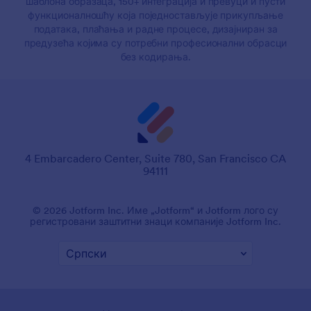
шаблона образаца, 150+ интеграција и превуци и пусти
функционалношћу која поједностављује прикупљање
података, плаћања и радне процесе, дизајниран за
предузећа којима су потребни професионални обрасци
без кодирања.
4 Embarcadero Center, Suite 780, San Francisco CA
94111
© 2026 Jotform Inc. Име „Jotform“ и Jotform лого су
регистровани заштитни знаци компаније Jotform Inc.