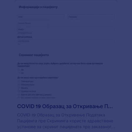
COVID 19 Образац за Откривање Података Пацијента пре Скри?
COVID-19 Образац за Откривање Података
Пацијента пре Скрининга користе здравствене
установе за скриниг пацијената пре заказаног