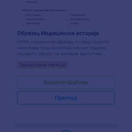
Образац Медицинске историје
HIPAA медицински образац историје болести
омогућава ти да прикупиш контакт податке
пацијента заједно са њиховим тренутним
симптомима, лековима, алергијама,
Go to Category:
Здравствени обрасци
конзумацијом лекова или супстанци и
породичном историјом болести, што омогућава
бољу здравствену услугу и ефикаснији процес
Користи Шаблон
управљања.
Преглед