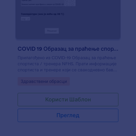
COVID 19 Образац за праћење спортиста / тренера
Прилагођено из COVID-19 Образац за праћење
спортиста / тренера NFHS. Прати информације
спортиста и тренере који се свакодневно баве
спортом.
Go to Category:
Здравствени обрасци
Користи Шаблон
Преглед