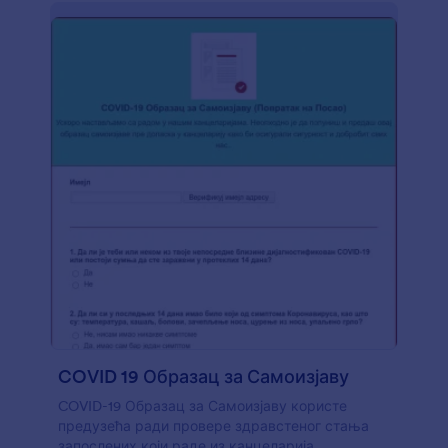
COVID 19 Образац за Самоизјаву
COVID-19 Образац за Самоизјаву користе
предузећа ради провере здравстеног стања
запослених који раде из канцеларија.