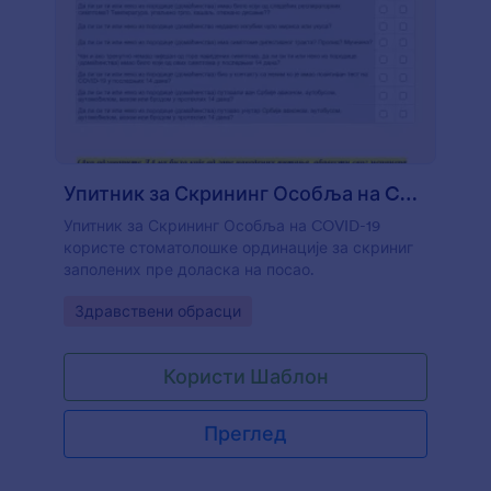
Упитник за Скрининг Особља на COVID 19
Упитник за Скрининг Особља на COVID-19
користе стоматолошке ординације за скриниг
заполених пре доласка на посао.
Go to Category:
Здравствени обрасци
Користи Шаблон
Преглед