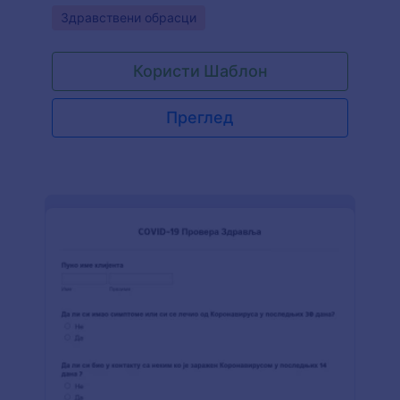
тремина ради спречавања ширења заразе
Go to Category:
Здравствени обрасци
COVID-19.
Користи Шаблон
Преглед