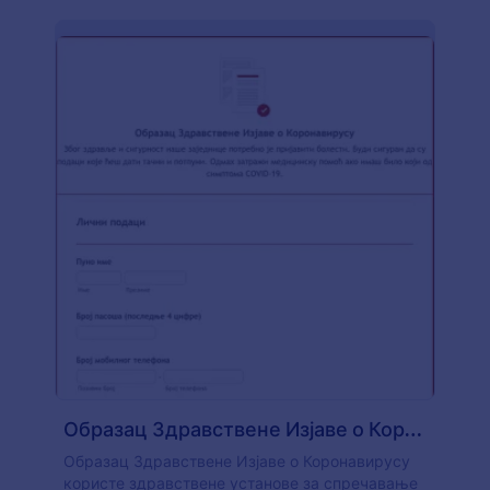
Образац Здравствене Изјаве о Коронавирусу
Образац Здравствене Изјаве о Коронавирусу
користе здравствене установе за спречавање