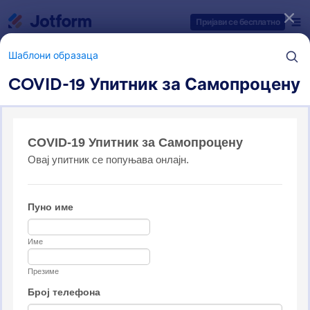
Dialog start
Пријави се бесплатно
Шаблони образаца
COVID-19 Упитник за Самопроцену
Категорије шаблона образаца
Шаблони образаца
Здравствени обрасци
144 Шаблона