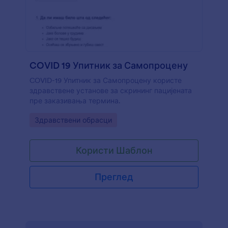
Jotform-ову HIPAA опцију. Заштити све и смањи
ширење коронавируса помоћу бесплатне
контролне листе за посетиоце и запослене.
COVID 19 Упитник за Самопроцену
COVID-19 Упитник за Самопроцену користе
здравствене установе за скрининг пацијената
пре заказивања термина.
Go to Category:
Здравствени обрасци
Користи Шаблон
Преглед