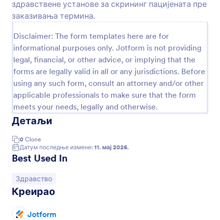
здравствене установе за скрининг пацијената пре
својих пацијената, кратку здравствену историју
Преглед
и сагласност за имунизацију, тако да својим
заказивања термина.
пацијентима можеш безбедно давати вакцине
против грипа, вакцине против морбила или
Disclaimer: The form templates here are for
друге вакцинације. Без обзира да ли радиш у
informational purposes only. Jotform is not providing
школи, на факултету или у приватној лекарској
legal, financial, or other advice, or implying that the
ординацији, прилагођавање нашег Образац
forms are legally valid in all or any jurisdictions. Before
Сагласности за Вакцинацију према потребама
using any such form, consult an attorney and/or other
твоје установе је брзо и лако. Додај свој лого,
ажурирај фонтове и боје или одабери стручно
applicable professionals to make sure that the form
направљен дизајн из JotForm-ове Радње Тема.
meets your needs, legally and otherwise.
На крају обрасца додај поље е-потписа да би
Детаљи
пристанак пацијента за вакцину био
обавезујући. А ако већ ниси, унапреди на
0
Clone
сребрни или златни план како би чувао
Датум последње измене:
11. мај 2026.
здравствене информације својих пацијената у
Best Used In
складу са HIPAA стандардом! Помоћу нашег
шаблона Обрасца Сагласности за Вакцинацију
Иди на категорију:
Здравство
можеш да организујеш евиденцију, заштитиш
Креирао
пацијенте и уведеш своју медицинску праксу у
21. век.
Jotform