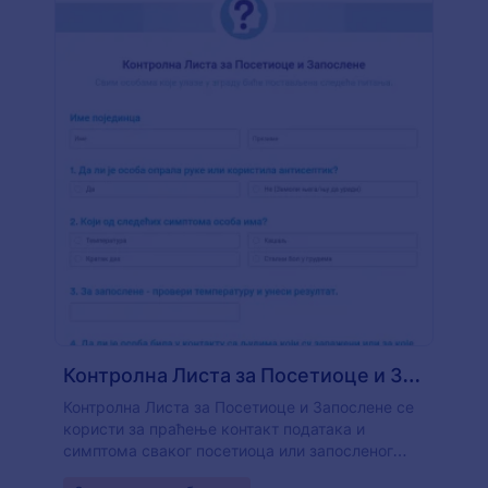
Контролна Листа за Посетиоце и Запослене
Контролна Листа за Посетиоце и Запослене се
користи за праћење контакт података и
симптома сваког посетиоца или запосленог
који је ушао у установу током кризе са