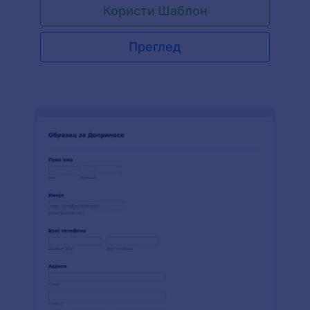
Користи Шаблон
тако да и најосетљивији подаци буду на
сигурном. Као што је случај и са осталим
Jotform шаблонима, и овај је у потпуносит
Преглед
прилагодив. Додај свој лого, боје, слике и још
много тога и почни са сакупљањем листе
даваоца.