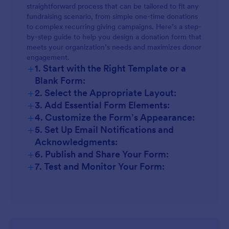
straightforward process that can be tailored to fit any
Event Sponsorship Forms:
fundraising scenario, from simple one-time donations
to complex recurring giving campaigns. Here’s a step-
by-step guide to help you design a donation form that
Recurring Donation Forms:
meets your organization’s needs and maximizes donor
engagement.
+
1. Start with the Right Template or a
Crowdfunding Forms:
Blank Form:
+
2. Select the Appropriate Layout:
+
Memorial or Tribute Donation Forms:
3. Add Essential Form Elements:
+
4. Customize the Form’s Appearance:
+
5. Set Up Email Notifications and
Acknowledgments:
+
6. Publish and Share Your Form:
+
7. Test and Monitor Your Form: