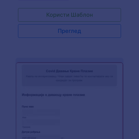
наш бесплатни Oбразац Донације за Борбу
Против COVID-19 без проблема ће обрађивати
Користи Шаблон
онлајн донације. Једноставно прилагоди
образац тако да одговара твојим потребама,
повежи га са системом за плаћање, угради на
Преглед
веб сајт своје непрофитне организације и
подели на друштвеним мрежама и гледај како
се донације пристижу! Донатори могу да
пруже своје контакт податке, одаберу где желе
да иде њихов новац, одговоре на питања и
унесу детаље плаћања путем картице или
PayPal рачуна. Одмах ћеш примити пријаве на
свој заштићени Jotform налог, лако доступан на
било ком уређају и заштићен по PCI стандарду.
За прилагођавање овог Обрасца Донације за
Борбу Против COVID-19 за твоју непрофитну
организацију потребно је само неколико
кликова помоћу нашег "превуци и пусти"
креатора образаца. Без кодирања, можеш да
додаш нова поља обрасцу како би прикупио
више информација о донаторима или да
промениш дизајн шаблона тако да одговара