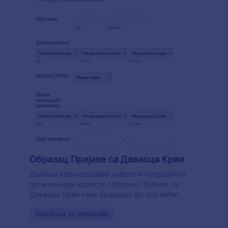
Образац Пријаве са Даваоца Крви
Давање крви спашава животе и непрофитне
организације користе Образац Пријаве са
Даваоца Крви како би дошле до што већег
броја давалаца. Ако радиш са организацијом за
Go to Category:
Обрасци за донације
давање крви и желиш да допреш до више
људи за могуће даваоце, овај Образац Пријаве