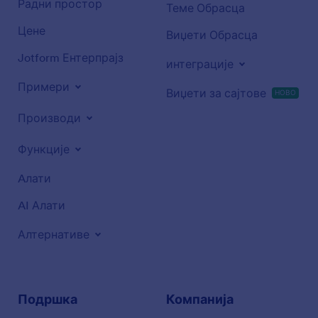
Радни простор
Теме Обрасца
Цене
Виџети Обрасца
Jotform Ентерпрајз
интеграције
Примери
Виџети за сајтове
НОВО
Производи
Функције
Aлати
AI Алати
Алтернативе
Подршка
Компанија