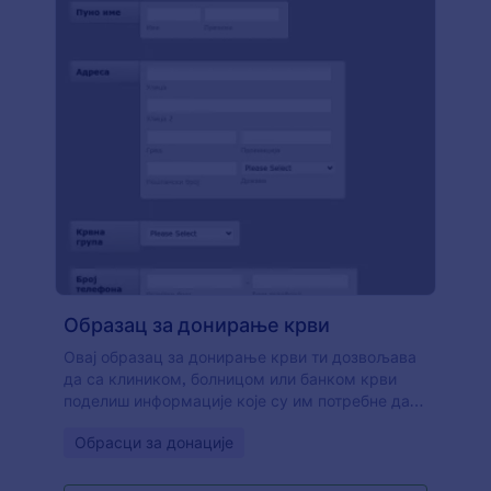
Образац за донирање крви
Овај образац за донирање крви ти дозвољава
да са клиником, болницом или банком крви
поделиш информације које су им потребне да
додају твоју организацију у програм за
Go to Category:
Обрасци за донације
донирање крви. Донатори ће моћи сигурно
послати своје контакт информације и крвну
групу клиници. Jotform нуди HIPAA стандард