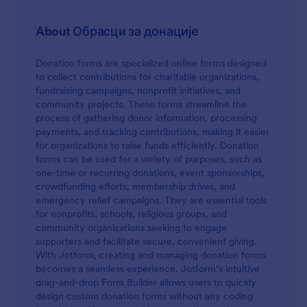
Пријаве ће бити послане на твој сигуран Jotform
налог, заштићен HIPAA стандардом бесплатно
About Обрасци за донације
ако се пријавиш за наш програм борбе против
Коронавируса. Прилагођавање COVID
Donation forms are specialized online forms designed
Обрасаца за Давање Крвне Плазме траје само
to collect contributions for charitable organizations,
неколико кликова помоћу нашег "превуци и
fundraising campaigns, nonprofit initiatives, and
пусти" креатора образаца. Без икаквог
community projects. These forms streamline the
кодирања, можеш да додаш поља обрасца
process of gathering donor information, processing
која траже више медицинских информација и
payments, and tracking contributions, making it easier
фајлова. Можеш чак и да интегришеш образац
for organizations to raise funds efficiently. Donation
са другим апликацијама да би безбедно
forms can be used for a variety of purposes, such as
складиштио пријаве у другим онлајн налозима
one-time or recurring donations, event sponsorships,
на које већ користиш, као што су Google Drive
crowdfunding efforts, membership drives, and
или Dropbox. Слободно прилагоди потврдни
emergency relief campaigns. They are essential tools
имејл аутоматског одговора како би
for nonprofits, schools, religious groups, and
подносиоци пријава знали да си примио
community organizations seeking to engage
њихове пријаве или постави условну логику
supporters and facilitate secure, convenient giving.
која спречава или прихвата пријаве на основу
With Jotform, creating and managing donation forms
начина на који су одговорили на твој образац.
becomes a seamless experience. Jotform’s intuitive
Помоћу онлајн COVID Обрасца за Давање
drag-and-drop Form Builder allows users to quickly
Крвне Плазме олакшаћеш преживелима да
design custom donation forms without any coding
дају своју реконвалесцентну плазму и помоћи