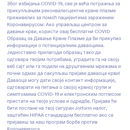
Због избијања COVID-19, све је већа потражња за
Преглед
прикупљањем реконвалесцентне крвне плазме
преживелих за помоћ пацијентима зараженим
Коронавирусом. Ако управљаш центром за
давање крви, користи овај бесплатни COVID
Образац за Давање Крвне Плазме да би прикупио
информације о потенцијалним даваоцима.
Једноставно прилагоди образац тако да
одговара твојим потребама, уградите га на своју
веб сајт или га подели на друштвеним мрежама и
почни одмах да сакупљаш пријаве даваоца крви!
Даваоца могу дати своје контакт информације,
одговарати на питања о својој крвној групи и
симптомима COVID-19 и електронским потписом
пристати на твоје услове и одредбе. Пријаве ће
бити послане на твој сигуран Jotform налог,
заштићен HIPAA стандардом бесплатно ако се
пријавиш за наш програм борбе против
Коронавируса.