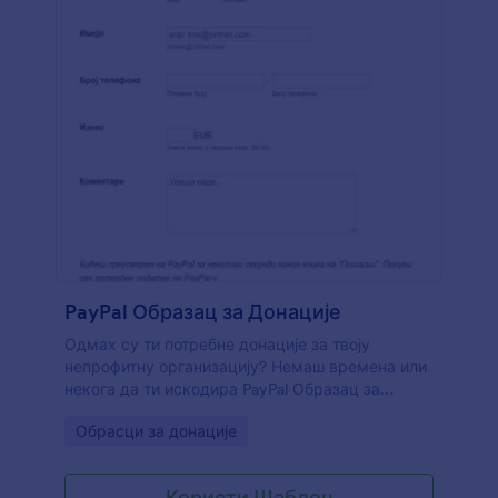
PayPal Образац за Донације
Одмах су ти потребне донације за твоју
непрофитну организацију? Немаш времена или
некога да ти искодира PayPal Образац за
Донације? Можеш размотрити могућност
Go to Category:
Обрасци за донације
прихватања донација путем JotForm-овог онлјн
PayPal Образац за Донације . Ево једноставног
PayPal Образац за Донације који омогућава
Користи Шаблон