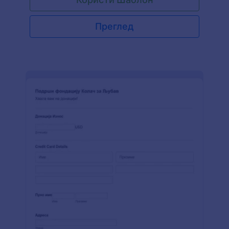
људима да лако донирају путем PayPal-а.
Пробај!
Преглед