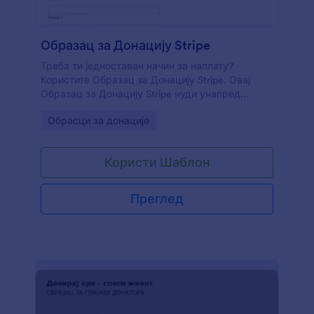
Образац за Донацију Stripe
Треба ти једноставан начин за наплату?
Користите Образац за Донацију Stripe. Овај
Образац за Донацију Stripe нуди унапред
дефинисане вредности донација, као и
Go to Category:
Обрасци за донације
могућност уноса жељеног износа, ако је
потребно. Осим тога прикупља име, имејл
адресу и адресу. Слободно прилагоди образац
Користи Шаблон
и ако је потребно додај још поља.
Преглед