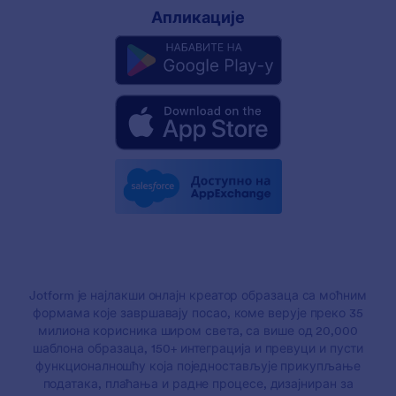
Апликације
Jotform је најлакши онлајн креатор образаца са моћним
формама које завршавају посао, коме верује преко 35
милиона корисника широм света, са више од 20,000
шаблона образаца, 150+ интеграција и превуци и пусти
функционалношћу која поједностављује прикупљање
података, плаћања и радне процесе, дизајниран за