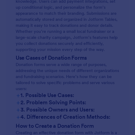
knowledge. Users can add payment integrations, set
онима који пате од компликација
up conditional logic, and personalize the form’s
Коронавируса.
appearance to match their branding. Submissions are
automatically stored and organized in Jotform Tables,
making it easy to track donations and donor details.
Whether you’re running a small local fundraiser or a
large-scale charity campaign, Jotform’s features help
you collect donations securely and efficiently,
supporting your mission every step of the way.
Use Cases of Donation Forms
Donation forms serve a wide range of purposes,
addressing the unique needs of different organizations
and fundraising scenarios. Here’s how they can be
tailored to solve specific problems and serve various
users:
+
1. Possible Use Cases:
+
2. Problem Solving Points:
+
3. Possible Owners and Users:
+
4. Differences of Creation Methods:
General Donation Forms:
How to Create a Donation Form
Creating an effective donation form with Jotform is a