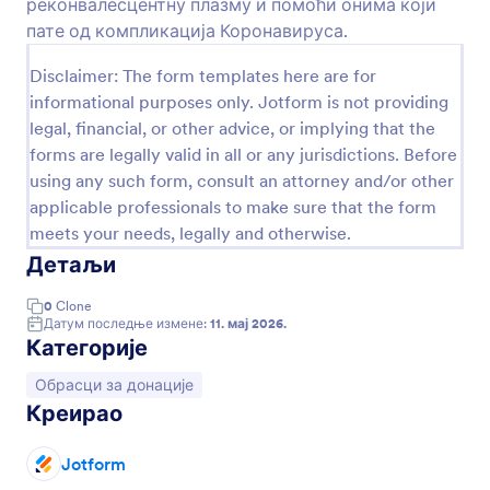
реконвалесцентну плазму и помоћи онима који
пате од компликација Коронавируса.
Disclaimer: The form templates here are for
informational purposes only. Jotform is not providing
legal, financial, or other advice, or implying that the
forms are legally valid in all or any jurisdictions. Before
using any such form, consult an attorney and/or other
applicable professionals to make sure that the form
meets your needs, legally and otherwise.
Детаљи
Образац за Донацију Предмета
0
Clone
Добротворне и непрофитне организације могу
Датум последње измене:
11. мај 2026.
Категорије
без проблема пратити донације предмета
помоћу Jotform! -а! Користећи овај бесплатни
Иди на категорију:
Обрасци за донације
онлајн Образац за Донацију Предмета,
Go to Category:
Обрасци за донације
Креирао
донатори могу да пошаљу своје име, контакт
податке и врсту донације са било ког уређаја.
Твоја организација може прегледати пријаве и
Jotform
Користи Шаблон
аутоматски их претворити у PDF фајлове и