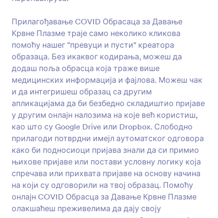
Образац за добротворне донације
Прилагођавање COVID Обрасаца за Давање
Почни са прикупљањем донација користећи
Крвне Плазме траје само неколико кликова
овај модеран образац за добротворне
помоћу нашег "превуци и пусти" креатора
донације. У потпуности је прилагођен мобилним
образаца. Без икаквог кодирања, можеш да
уређајима, па је донирање помоћу паметхин
додаш поља обрасца која траже више
Go to Category:
Обрасци за донације
уређаја подједнако једноставно!
медицинских информација и фајлова. Можеш чак
и да интегришеш образац са другим
Користи Шаблон
апликацијама да би безбедно складиштио пријаве
у другим онлајн налозима на које већ користиш,
Преглед
као што су Google Drive или Dropbox. Слободно
прилагоди потврдни имејл аутоматског одговора
како би подносиоци пријава знали да си примио
њихове пријаве или постави условну логику која
спречава или прихвата пријаве на основу начина
на који су одговорили на твој образац. Помоћу
онлајн COVID Обрасца за Давање Крвне Плазме
олакшаћеш преживелима да дају своју