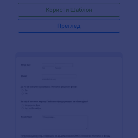
са Даваоца Крви може ти помоћи да то
Користи Шаблон
постигнеш. Овај Образац Пријаве са Даваоца
Крви је потпуно бесплатан и може ти помоћи да
људи схвате да је пет минута њиховог времена
Преглед
+ 350 мл. крви = Један спасен живот.