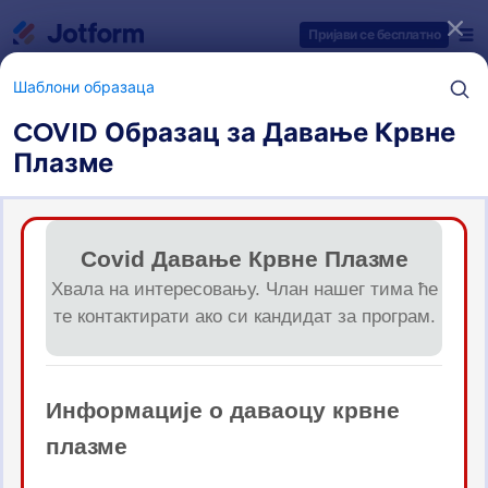
Dialog start
Пријави се бесплатно
Шаблони образаца
COVID Образац за Давање Крвне
Плазме
Категорије шаблона образаца
Шаблони образаца
Обрасци за донације
12 Шаблона