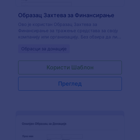
Образац Захтева за Финансирање
Ово је користан Образац Захтева за
Финансирање за тражење средстава за своју
компанију или организацију. Без обзира да ли
желиш да започнеш нови пројекат или имаш
Go to Category:
Обрасци за донације
дугогодишњи програм, добијање средстава
може бити тежак и дуготрајан процес.
Коришћењем нашег Обрасца Захтева за
Користи Шаблон
Финансирање твој тим може да прерасподели
време и ресурсе за обављање посла. Почни са
једним од наших примерака обрасца захтева
Преглед
за финансирање. Прилагоди свој образац
апликацијама, виџетима и темама помоћу
Jotform Креатора Образаца. Почни да креираш
свој образац данас бесплатно!