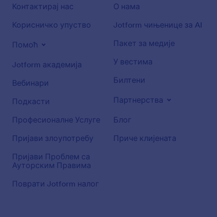
Контактирај нас
О нама
Корисничко упуство
Jotform чињенице за AI
Пакет за медије
Помоћ
У вестима
Jotform академија
Билтени
Вебинари
Партнерства
Подкасти
Професионалне Услуге
Блог
Пријави злоупотребу
Приче клијената
Пријави Проблем са
Ауторским Правима
Поврати Jotform налог