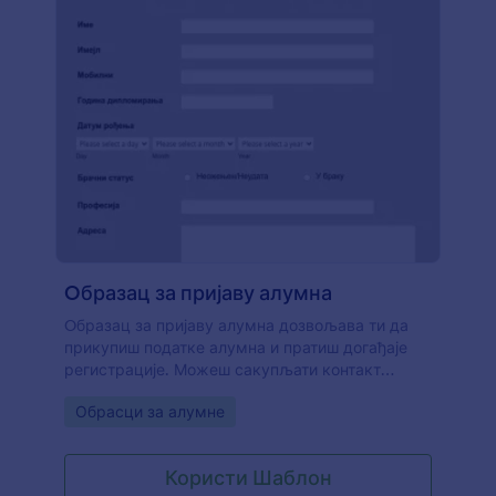
Oбразац за пријаву алумна
Oбразац за пријаву алумна дозвољава ти да
прикупиш податке алумна и пратиш догађаје
регистрације. Можеш сакупљати контакт
информације, брачни статус, професију и
Go to Category:
Обрасци за алумне
успомене студената. Можеш прилагодити
образац користећи разне Jotform алате и
интеграције. Додај свој лого, информативни
Користи Шаблон
садржај, затражи слике, промени боје,