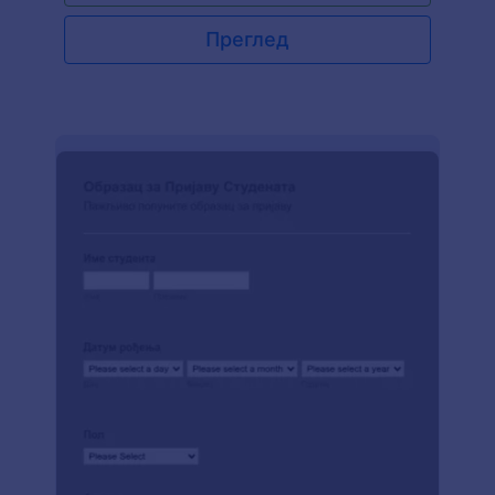
позадинску слику и угради образац у свој сајт
или га користи директно.
Преглед