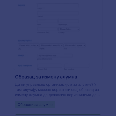
Образац за измену алумна
Да ли управљаш организацијом за алумне? У
том случају, можеш користити овај образац за
измену алумна да дозволиш корисницима да
ажурирају своје податке како би били ажурни.
Go to Category:
Обрасци за алумне