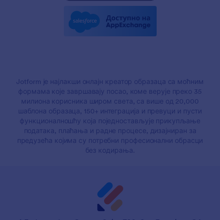
Jotform је најлакши онлајн креатор образаца са моћним
формама које завршавају посао, коме верује преко 35
милиона корисника широм света, са више од 20,000
шаблона образаца, 150+ интеграција и превуци и пусти
функционалношћу која поједностављује прикупљање
података, плаћања и радне процесе, дизајниран за
предузећа којима су потребни професионални обрасци
без кодирања.