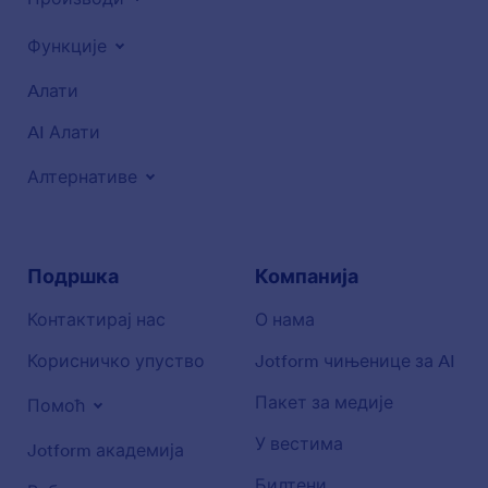
Функције
Aлати
AI Алати
Алтернативе
Подршка
Компанија
Контактирај нас
О нама
Корисничко упуство
Jotform чињенице за AI
Пакет за медије
Помоћ
У вестима
Jotform академија
Билтени