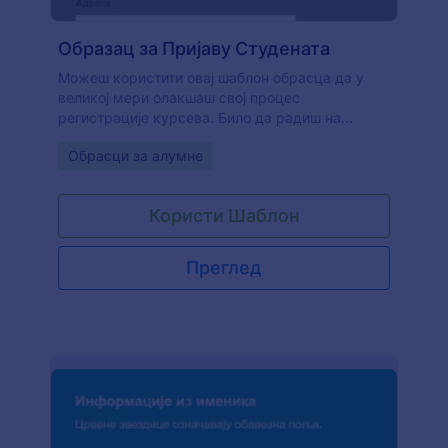
Образац за Пријаву Студената
Можеш користити овај шаблон обрасца да у
великој мери олакшаш свој процес
регистрације курсева. Било да радиш на
универзитету или некој другој приватној школи,
Go to Category:
Обрасци за алумне
можеш користити овај образац да омогућиш
својим студентима да се пријаве за нове
курсеве.
Користи Шаблон
Преглед