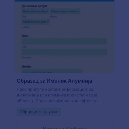
Образац за Именик Алумнија
Лако прикупи контакт информације од
дипломаца или алумнија користећи овај
образац. Ово је дизајнирано за сајтове са
списком контаката.
Go to Category:
Обрасци за алумне
Користи Шаблон