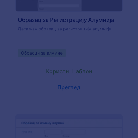
Образац за Регистрацију Алумнија
Детаљан образац за регистрацију алумнија.
Go to Category:
Обрасци за алумне
Користи Шаблон
Преглед