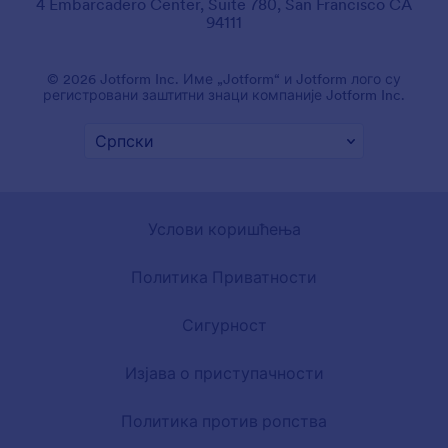
4 Embarcadero Center, Suite 780, San Francisco CA
94111
© 2026 Jotform Inc. Име „Jotform“ и Jotform лого су
регистровани заштитни знаци компаније Jotform Inc.
Услови коришћења
Политика Приватности
Сигурност
Изјава о приступачности
Политика против ропства