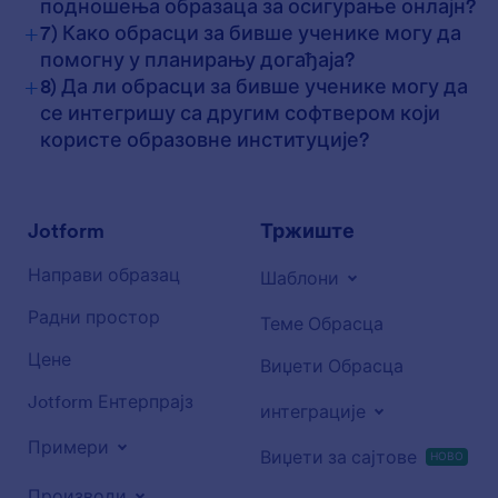
подношења образаца за осигурање онлајн?
+
7) Како обрасци за бивше ученике могу да
помогну у планирању догађаја?
+
8) Да ли обрасци за бивше ученике могу да
се интегришу са другим софтвером који
користе образовне институције?
Jotform
Тржиште
Направи образац
Шаблони
Радни простор
Теме Обрасца
Цене
Виџети Обрасца
Jotform Ентерпрајз
интеграције
Примери
Виџети за сајтове
НОВО
Производи