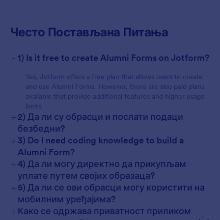
For Customers
Често Постављана Питања
-
1) Is it free to create Alumni Forms on Jotform?
Yes, Jotform offers a free plan that allows users to create
and use Alumni Forms. However, there are also paid plans
available that provide additional features and higher usage
limits.
+
2) Да ли су обрасци и послати подаци
безбедни?
+
3) Do I need coding knowledge to build a
Alumni Form?
+
4) Да ли могу директно да прикупљам
уплате путем својих образаца?
+
5) Да ли се ови обрасци могу користити на
мобилним уређајима?
+
Како се одржава приватност приликом