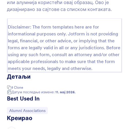
или алумнија користећи овај образац. Ово је
Преглед
дизајнирано за сајтове са списком контаката.
Disclaimer: The form templates here are for
informational purposes only. Jotform is not providing
legal, financial, or other advice, or implying that the
forms are legally valid in all or any jurisdictions. Before
using any such form, consult an attorney and/or other
applicable professionals to make sure that the form
meets your needs, legally and otherwise.
Детаљи
1
Clone
Датум последње измене:
11. мај 2026.
Best Used In
Иди на категорију:
Alumni Associations
Креирао