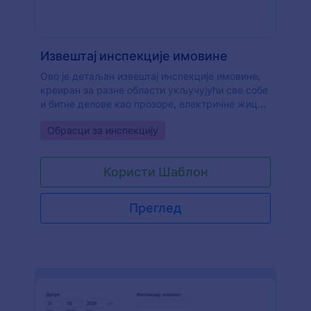
Извештај инспекције имовине
Ово је детаљан извештај инспекције имовине,
креиран за разне области укључујући све собе
и битне делове као прозоре, електричне жице
и врата. Такође имаш опцију да отпремиш
Go to Category:
Обрасци за инспекцију
фотографије делова који се прегледају помоћу
рачунара или директно са телефона. Можеш
прилагодити шаблон користећи Jotform алате и
Користи Шаблон
виџете и на крају уградити образац у сајт или
га користити директно.
Преглед