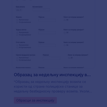
Образац за недељну инспекцију возила
"Образац за недељну инспекцију возила се
користи од стране полицијске станице за
недељну безбедносну проверу возила. Уколико
тренутно обављаш инспекције возила
Go to Category:
Обрасци за инспекцију
користећи оловку и папир, дигитализуј се и
убрзај процес са овим обрасцем за недељну