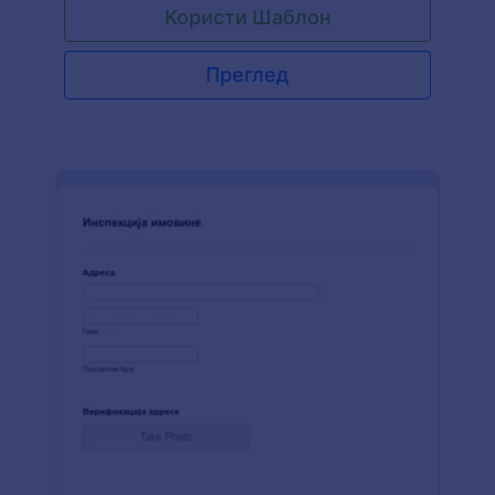
Користи Шаблон
предузећа са информацијама система, детаљи
инспекције и друго, можеш са лакоћом да
извезеш информације у апликацију за праћење
Преглед
да пратиш процесе. Образац је прилагођен
мобилним телефонима и у потпуности је
прилагодив разним алатима и интеграцијама
које Jotform нуди. Образац можеш уградити у
свој сајт, поделити га путем имејла или га
користити као независан образац."