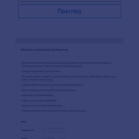
датум инспекције, време инспекције, број
извештаја, назив компаније, број дозволе, број
Преглед
приколице, тип приколице, информације о
возилу, километражу, име возача и име
инспектора. Овај шаблон обрасца приказује
делове или ставке приколице којима је
потребна инспекција. Табела показује да ли је
ставка проверена или не, стање дела или
предмета и примедбе или напомене. Колона
стања ће питати да ли је ставка или део у
одличном, добром или лошем стању и да ли је
доступано или не. Овај обрасца користи виџет
за Е-потпис за снимање дигиталног потписа
возача и инспектора.