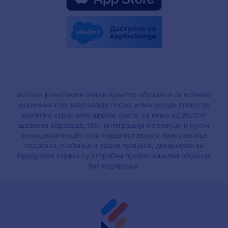
Jotform је најлакши онлајн креатор образаца са моћним
формама које завршавају посао, коме верује преко 35
милиона корисника широм света, са више од 20,000
шаблона образаца, 150+ интеграција и превуци и пусти
функционалношћу која поједностављује прикупљање
података, плаћања и радне процесе, дизајниран за
предузећа којима су потребни професионални обрасци
без кодирања.