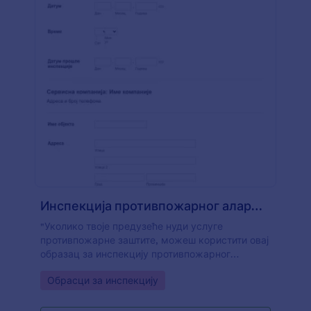
Инспекција противпожарног алармног система
"Уколико твоје предузеће нуди услуге
противпожарне заштите, можеш користити овај
образац за инспекцију противпожарног
алармног система да надгледаш, прегледаш и
Go to Category:
Обрасци за инспекцију
тестираш све противпожарне системе које
имаш. Након скупљања свих потребних
информација као што су информације