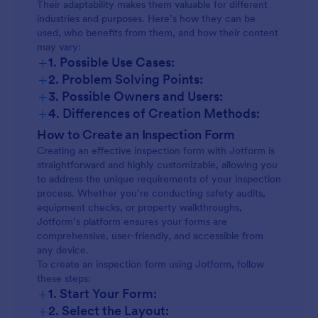
Their adaptability makes them valuable for different
industries and purposes. Here’s how they can be
used, who benefits from them, and how their content
may vary:
+
1. Possible Use Cases:
+
2. Problem Solving Points:
+
3. Possible Owners and Users:
+
4. Differences of Creation Methods:
Safety Inspections:
How to Create an Inspection Form
Creating an effective inspection form with Jotform is
straightforward and highly customizable, allowing you
Equipment Checks:
to address the unique requirements of your inspection
process. Whether you’re conducting safety audits,
equipment checks, or property walkthroughs,
Property Walkthroughs:
Jotform’s platform ensures your forms are
comprehensive, user-friendly, and accessible from
any device.
Vehicle Inspections:
To create an inspection form using Jotform, follow
these steps:
Food Safety Audits:
+
1. Start Your Form:
+
2. Select the Layout: