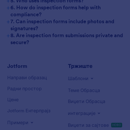
+
5. Who uses inspection forms?
+
6. How do inspection forms help with
compliance?
+
7. Can inspection forms include photos and
signatures?
+
8. Are inspection form submissions private and
secure?
Jotform
Тржиште
Направи образац
Шаблони
Радни простор
Теме Обрасца
Цене
Виџети Обрасца
Jotform Ентерпрајз
интеграције
Примери
Виџети за сајтове
НОВО