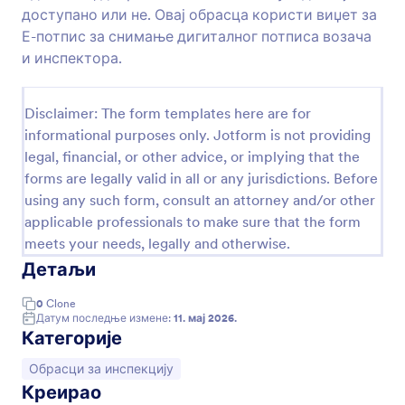
доступано или не. Овај обрасца користи виџет за
Контролна Листа Собе за Госте
Е-потпис за снимање дигиталног потписа возача
Образац за Контролну Листа Собе за Госте
и инспектора.
користи особље хотела да поједностави
процес након одјаве гостију. Током процеса
чишћења, собарица може брзо да провери
Disclaimer: The form templates here are for
Go to Category:
Обрасци за инспекцију
стање собе и може да означи делове собе које
informational purposes only. Jotform is not providing
треба поправити. Шаблон обрасца може се
legal, financial, or other advice, or implying that the
прилагодити тако да прикупља информације
forms are legally valid in all or any jurisdictions. Before
Користи Шаблон
које су релевантне за тип смештаја који
using any such form, consult an attorney and/or other
пружаш. Користи овај шаблон контролне листе
собе за госте као основу за свој образац, а
applicable professionals to make sure that the form
Преглед
затим га прилагоди помоћу виџета или
meets your needs, legally and otherwise.
апликација да олакшаш прикупљање
Детаљи
информација.
0
Clone
Датум последње измене:
11. мај 2026.
Категорије
Иди на категорију:
Обрасци за инспекцију
Креирао