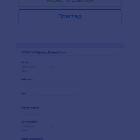
велику разлику у пословању! Jotform-ов
шаблон извештаја о инспекцији је бесплатан за
употребу и једноставан за прилагођавање.
Преглед
Додај свој лого и жељене боје, додај заглавље
са информацијама о својој компанији и изабери
нову позадину. Можеш чак и да промениш
изглед и изабереш неку од различитих тема
обрасца како би одговарао твом бренду! Ако
желиш да извештај о инспекцији остане
приватан, или желиш да се увериш да клијенти
знају да је поверљив, користи Jotform-ових
100+ интеграција да би га послао пријаве у свој
CRM или налог за онлајн складиштења
података.