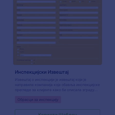
Инспекцијски Извештај
Извештај о инспекцији је извештај који је
направила компанија која обавља инспекцијске
прегледе за клијента како би описала зграду
или објекат. Извештаји о инспекцији су међу
Go to Category:
Обрасци за инспекцију
најважнијим алатима за обезбеђивање
квалитета изградње, објеката и производа.
Када се правилно изводе, могу направити
Користи Шаблон