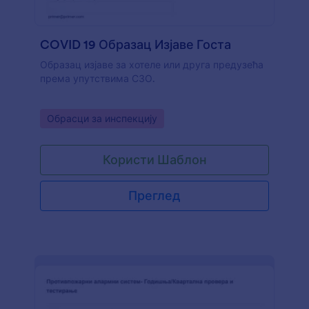
COVID 19 Образац Изјаве Госта
Образац изјаве за хотеле или друга предузећа
према упутствима СЗО.
Go to Category:
Обрасци за инспекцију
Користи Шаблон
Преглед