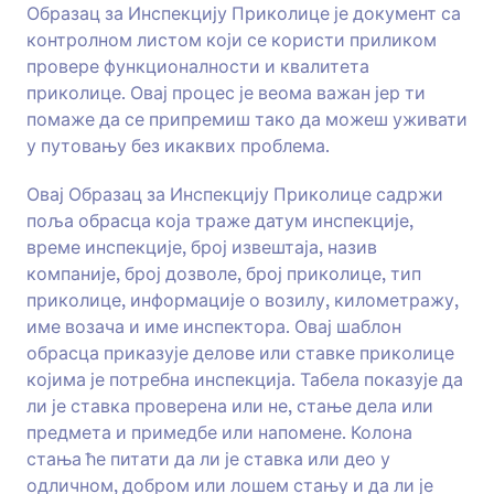
твојим пословним потребама! Ако користиш
Образац за Инспекцију Приколице је документ са
Преглед
образац захтева за инспекцију, мораћеш да
контролном листом који се користи приликом
пратиш све своје инспекције на
провере функционалности и квалитета
централизованом месту. Уз Jotform-ову
приколице. Овај процес је веома важан јер ти
бесплатну апликацију за праћење инспекција,
помаже да се припремиш тако да можеш уживати
можеш пратити све, од времена инспекције до
белешки и фотографија. Без обзира на то како
у путовању без икаквих проблема.
користиш овај образац, моћи ћеш да видиш све
своје податке на једном месту.
Овај Образац за Инспекцију Приколице садржи
поља обрасца која траже датум инспекције,
време инспекције, број извештаја, назив
компаније, број дозволе, број приколице, тип
приколице, информације о возилу, километражу,
име возача и име инспектора. Овај шаблон
обрасца приказује делове или ставке приколице
којима је потребна инспекција. Табела показује да
ли је ставка проверена или не, стање дела или
предмета и примедбе или напомене. Колона
стања ће питати да ли је ставка или део у
одличном, добром или лошем стању и да ли је