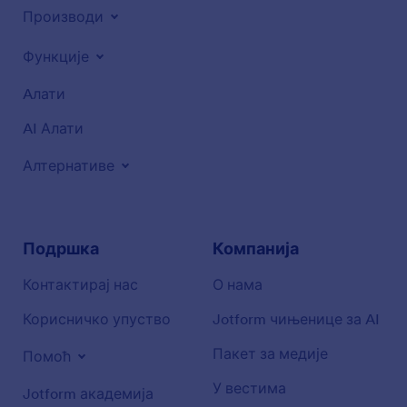
Производи
Функције
Aлати
AI Алати
Алтернативе
Подршка
Компанија
Контактирај нас
О нама
Корисничко упуство
Jotform чињенице за AI
Пакет за медије
Помоћ
У вестима
Jotform академија