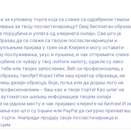
: Образац Oдговорa Позива на Венчање
: О
Преглед
Преглед
и за куповину торте која се слаже са одређеном темом
ивања за твоју посластичарницу? Овај бесплатан образа
поруџбина и уплата од клијената онлајн. Све што је
бразац да се слаже са твојом посласличарницом и
икупљањем пријава у трен ока! Клијенти могу оставити
Образац Oдговорa Позива на Венчање
Образац за наручивање
у послуживања, укус и пуњење, и чак отпремити слике
говорa Позива на Венчање
Образац за наручивање торте
бине се чувају у твој Jotform налогу, одакле су лако
цијама о гостима. Образац
користи за куповину торте кој
 тебе или твојих запослених. Већ си професионалац у
озива на Венчање садржи
слаже са одређеном темом до
 образац такође? Користећи наш креатор образаца, не
суства, поштанску адресу,
Желиш ли слађи процес пору
ниш дизајн обрасца, боје, поља или да додаш лого на
gory:
Go to Category:
за венчања
Обрасци за венчања
 присутних гостију и контакт
твоју посластичарницу? Овај 
професионалним – баш као и твоје торте! Као шлаг на
стију. Образац такође
образац за наручивање торти
ормације о опцијама менија
олакшава примање поруџбина
 аутоматски шаљеш информације твојим онлајн
ористи Шаблон
Користи Шабло
 за одрасле и за децу.
од клијената онлајн. Све што ј
на једном месту и чак пријавио клијенте на билтен! И н
и предложити песму која ће
потребно да урадиш је да пр
ања као што су Square или PayPal да сигурно прихваташ
 на венчању уз помоћ овог
образац да се слаже са твојо
 торти. Унапреди продају своје посластичарнице и
говорa Позива на Венчање!
посласличарницом и објавиш г
сцем.
сајт – и почни са прикупљање