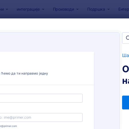
ни
интеграције
Производи
Подршка
Ентер
образаца
сци за венчања
на
Ша
О
н
: Уговор о Фотографисању Венчања
: О
Преглед
Преглед