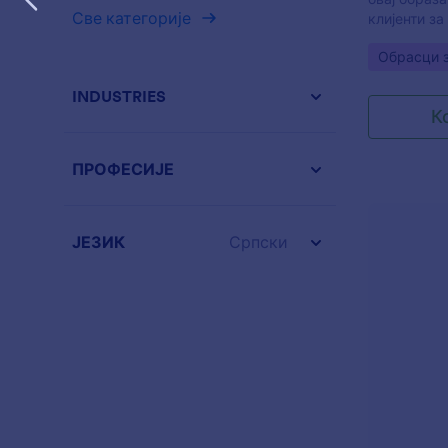
Све категорије
клијенти з
венчања. О
Go to Cate
Обрасци 
Музике на 
категорије:
INDUSTRIES
коктел и ве
К
образац мо
желиш.
ПРОФЕСИЈЕ
ЈЕЗИК
Српски