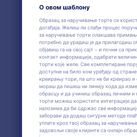
Обрасци за пријаве
О овом шаблону
7
Гласање
12
Образац за наручивање торте се корист
догађаја. Желиш ли слађи процес поруч
Обрасци за резимее
7
за наручивање торти олакшава примање 
потребно да урадиш је да прилагодиш о
Ревизија
8
објавиш га на свој сајт – и почни са пр
контакт информације, одабрати величин
Обрасци за награду
8
Образац Oд
торти које желе. Све комплетиране поруџ
са информа
Обрасци за калкулацију
9
доступне на било ком уређају од стране
Oдговорa П
креирању тори, па што не би креирао и
статус при
Обрасци за садржај
9
мораш да пишеш ни линију кода да изме
Go to Cate
Обрасци 
укупан број
обрасцу и да учиниш образац личним и 
податке го
Обрасци за донације
12
садржи инф
торти можеш користити интеграције да
К
на венчању
налозима да би одржао све информације 
Обрасци за запошљавање
18
Можеш чак 
заборави да додаш сигурне методе плаћ
се свирати
Упис
13
уплате кроз твој образац за наручивање
Обрасца Oд
задовољи своје клијенте са онлајн обра
Обрасци за евалуацију
13