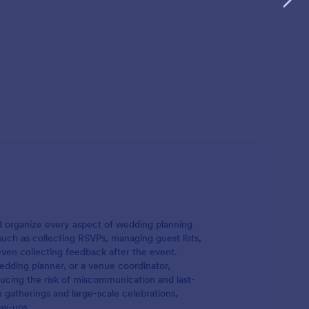
ц за
рафисању
ришћењем
чинити
ијим.
d organize every aspect of wedding planning
ch as collecting RSVPs, managing guest lists,
even collecting feedback after the event.
dding planner, or a venue coordinator,
ducing the risk of miscommunication and last-
e gatherings and large-scale celebrations,
ow-ups.