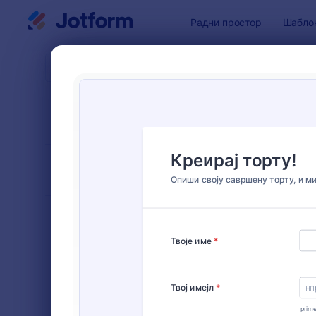
Dialog start
Радни простор
Шабло
Шаблони 
Обра
СОРТИРАЈ ПО
Популарно
10 Шабло
ИЗГЛЕД ОБРАСЦА
Classic
ВРСТЕ
Обрасци за наручивање
20
Обрасци за регистрацију
40