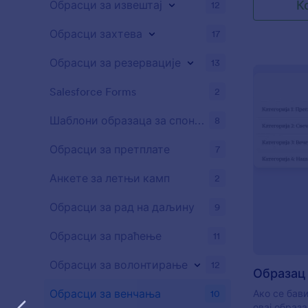
К
Обрасци за извештај
12
Упитника о
можеш прик
Обрасци захтева
17
информациј
венчања, л
списак људ
Обрасци за резервације
13
као кумови
млада и им
Salesforce Forms
2
ситуације к
распоред ф
Шаблони образаца за спонзорство
8
трајање, ло
Видећеш ка
Обрасци за претплате
7
када корис
Плану Венч
Анкете за летњи камп
2
Обрасци за рад на даљину
9
Обрасци за праћење
11
Обрасци за волонтирање
12
Обрасци за венчања
10
Ако се бав
овај образа