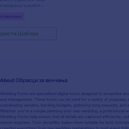
од клијената да попуне образа
а планирање њиховог
отказивање уговора о фотог
вај Образац за Планирање
венчања пре датума венчања
gory:
за венчања
Венчању укључује 4
смањићеш неспоразуме. Ко
 преглед, церемонија,
бесплатног обрасца, можеш у
чера и плесна забава. Овај
своје пословање профитабилн
ористи Шаблон
жеш прилагодити како
About Обрасци за венчања
Wedding Forms are specialized digital forms designed to streamline an
and management. These forms can be used for a variety of purposes, su
coordinating vendors, tracking budgets, gathering song requests, and 
Whether you’re a couple planning your own wedding, a professional we
Wedding Forms help ensure that all details are captured efficiently, re
minute surprises. Their versatility makes them suitable for both intimat
covering everything from pre-wedding preparations to post-event foll