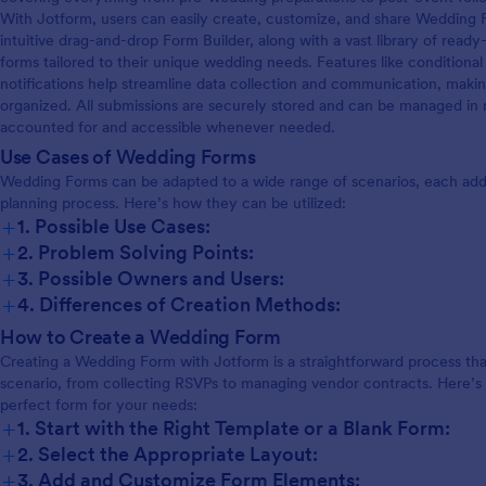
With Jotform, users can easily create, customize, and share Wedding
intuitive drag-and-drop Form Builder, along with a vast library of read
forms tailored to their unique wedding needs. Features like conditiona
notifications help streamline data collection and communication, mak
organized. All submissions are securely stored and can be managed in re
accounted for and accessible whenever needed.
Use Cases of Wedding Forms
Wedding Forms can be adapted to a wide range of scenarios, each addr
planning process. Here’s how they can be utilized:
+
1. Possible Use Cases:
+
2. Problem Solving Points:
+
3. Possible Owners and Users:
+
4. Differences of Creation Methods:
How to Create a Wedding Form
Creating a Wedding Form with Jotform is a straightforward process th
scenario, from collecting RSVPs to managing vendor contracts. Here’s 
perfect form for your needs:
+
1. Start with the Right Template or a Blank Form:
+
2. Select the Appropriate Layout:
+
3. Add and Customize Form Elements: