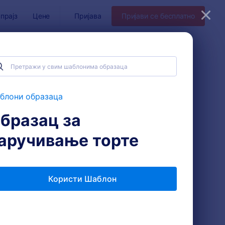
прајз
Цене
Пријава
Пријави се бесплатно
блони образаца
бразац за
аручивање торте
Користи Шаблон
пшти уговор о венчању
: Embition Media Prod
Преглед