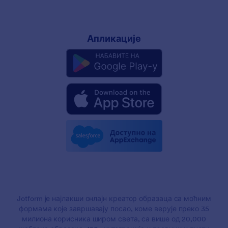
Апликације
Jotform је најлакши онлајн креатор образаца са моћним
формама које завршавају посао, коме верује преко 35
милиона корисника широм света, са више од 20,000