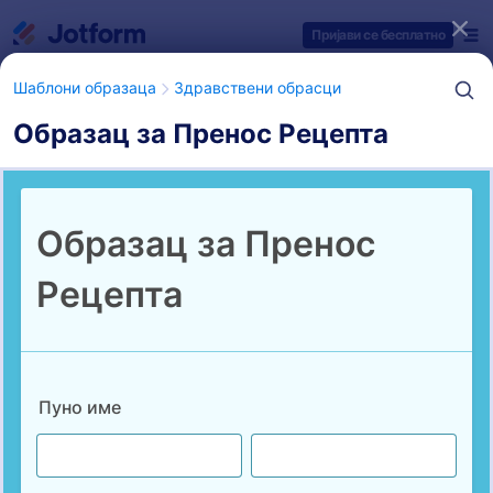
Dialog start
Пријави се бесплатно
Шаблони образаца
Здравствени обрасци
Образац за Пренос Рецепта
Категорије шаблона образаца
Шаблони образаца
Здравствени обрасци
Обрасци за апотеке
2 Шаблона