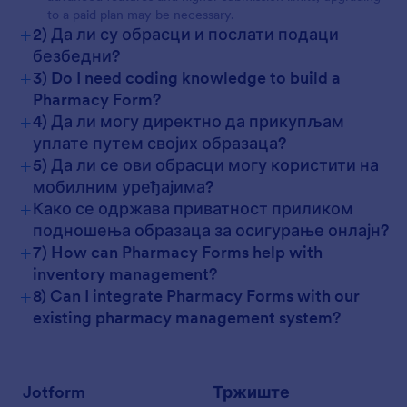
to a paid plan may be necessary.
+
2) Да ли су обрасци и послати подаци
безбедни?
+
3) Do I need coding knowledge to build a
Pharmacy Form?
+
4) Да ли могу директно да прикупљам
уплате путем својих образаца?
+
5) Да ли се ови обрасци могу користити на
мобилним уређајима?
+
Како се одржава приватност приликом
подношења образаца за осигурање онлајн?
+
7) How can Pharmacy Forms help with
inventory management?
+
8) Can I integrate Pharmacy Forms with our
existing pharmacy management system?
Jotform
Тржиште