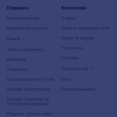
Подршка
Компанија
Контактирај нас
О нама
Корисничко упуство
Jotform чињенице за AI
Пакет за медије
Помоћ
У вестима
Jotform академија
Билтени
Вебинари
Партнерства
Подкасти
Професионалне Услуге
Блог
Пријави злоупотребу
Приче клијената
Пријави Проблем са
Ауторским Правима
Поврати Jotform налог