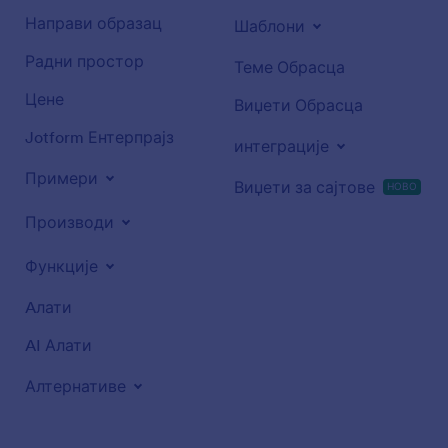
Направи образац
Шаблони
Радни простор
Теме Обрасца
Цене
Виџети Обрасца
Jotform Ентерпрајз
интеграције
Примери
Виџети за сајтове
НОВО
Производи
Функције
Aлати
AI Алати
Алтернативе