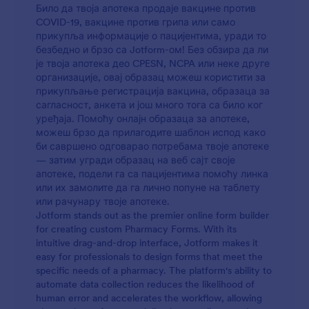
Било да твоја апотека продаје вакцине против
COVID-19, вакцине против грипа или само
прикупља информације о пацијентима, уради то
безбедно и брзо са Jotform-ом! Без обзира да ли
је твоја апотека део CPESN, NCPA или неке друге
организације, овај образац можеш користити за
прикупљање регистрација вакцина, образаца за
сагласност, анкета и још много тога са било ког
уређаја. Помоћу онлајн образаца за апотеке,
можеш брзо да прилагодите шаблон испод како
би савршено одговарао потребама твоје апотеке
— затим угради образац на веб сајт своје
апотеке, подели га са пацијентима помоћу линка
или их замолите да га лично попуне на таблету
или рачунару твоје апотеке.
Jotform stands out as the premier online form builder
for creating custom Pharmacy Forms. With its
intuitive drag-and-drop interface, Jotform makes it
easy for professionals to design forms that meet the
specific needs of a pharmacy. The platform's ability to
automate data collection reduces the likelihood of
human error and accelerates the workflow, allowing