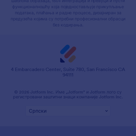
шаблона образаца, 150+ интеграција и превуци и пусти
функционалношћу која поједностављује прикупљање
података, плаћања и радне процесе, дизајниран за
предузећа којима су потребни професионални обрасци
без кодирања.
4 Embarcadero Center, Suite 780, San Francisco CA
94111
© 2026 Jotform Inc. Име „Jotform“ и Jotform лого су
регистровани заштитни знаци компаније Jotform Inc.