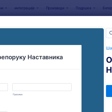
ни
интеграције
Производи
Подршка
Ентер
образаца
сци за препоруке
а
Ша
О
Н
: Образац за препоруке
: О
Преглед
Преглед