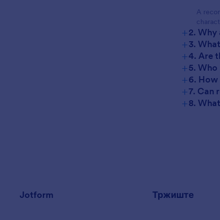
A recom
charact
+
2. Why
+
3. What
+
4. Are 
+
5. Who 
+
6. How 
+
7. Can 
+
8. What
Jotform
Тржиште