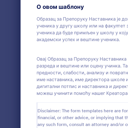
Обрасци за пријаве
О овом шаблону
7
Гласање
12
Образац за Препоруку Наставника је до
ученика у другу школу или на факултет 
Обрасци за резимее
7
ученика да буде примљен у школу у коју
академски успех и вештине ученика.
Ревизија
8
Образац 
Обрасци за награду
8
Овај Образац за Препоруку Наставника
Твоји клије
да сазнају
разреда и вештине или оцену учинка. Т
Обрасци за калкулацију
9
услуге кор
предности, слабости, анализу и поврат
за услугу.
Обрасци за садржај
9
име наставника, име директора школе и
Go to Cate
Обрасци 
дигитални потпис и наставника и дирек
Обрасци за донације
12
можеш учинити помоћу нашег Креатора
К
Обрасци за запошљавање
18
Disclaimer: The form templates here are for 
Упис
13
financial, or other advice, or implying that th
any such form, consult an attorney and/or o
Обрасци за евалуацију
13