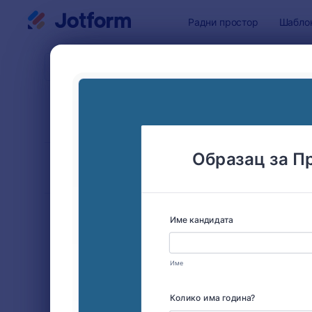
Dialog start
Радни простор
Шабло
Шаблони 
Обра
СОРТИРАЈ ПО
Популарно
9 Шаблон
ИЗГЛЕД ОБРАСЦА
Classic
ВРСТЕ
Обрасци за наручивање
20
Обрасци за регистрацију
40