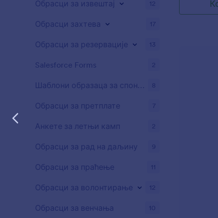
К
Обрасци за извештај
12
Обрасци захтева
17
Обрасци за резервације
13
Salesforce Forms
2
Шаблони образаца за спонзорство
8
Обрасци за претплате
7
Анкете за летњи камп
2
Обрасци за рад на даљину
9
Обрасци за праћење
11
Обрасци за волонтирање
12
Обрасци за венчања
10