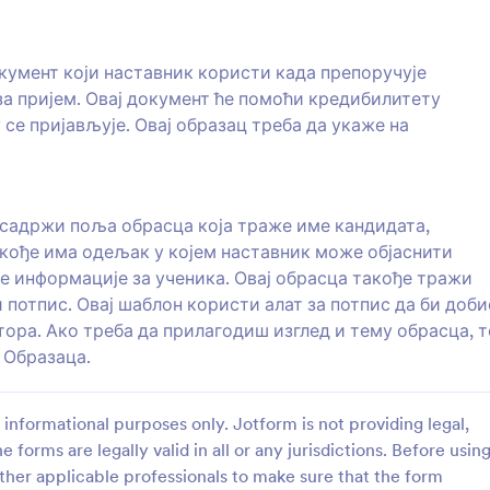
потпис да би добио дигитални 
наставника и директора. Ако 
: Образац процене за услугу
: О
Преглед
Преглед
прилагодиш изглед и тему обр
кумент који наставник користи када препоручује
можеш учинити помоћу нашег
за пријем. Овај документ ће помоћи кредибилитету
Образаца.
 се пријављује. Овај образац треба да укаже на
процене за услугу
Образац за Дељење Р
 садржи поља обрасца која траже име кандидата,
нти могу да добију прилику
Пошто сви кувамо сваки обро
 процењену вредност неке
куће, подели своје омиљене 
акође има одељак у којем наставник може објаснити
истећи овај образац процене
помоћу овог Обрасца за Дељ
не информације за ученика. Овај обрасца такође тражи
Рецепата!
 потпис. Овај шаблон користи алат за потпис да би доби
gory:
Go to Category:
за препоруке
Обрасци за препоруке
тора. Ако треба да прилагодиш изглед и тему обрасца, т
 Образаца.
ористи Шаблон
Користи Шабло
informational purposes only. Jotform is not providing legal,
e forms are legally valid in all or any jurisdictions. Before usin
ther applicable professionals to make sure that the form