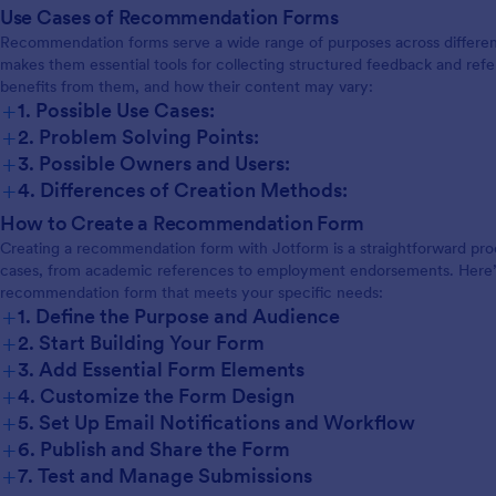
Use Cases of Recommendation Forms
Recommendation forms serve a wide range of purposes across different i
makes them essential tools for collecting structured feedback and re
benefits from them, and how their content may vary:
+
1. Possible Use Cases:
+
2. Problem Solving Points:
+
3. Possible Owners and Users:
+
4. Differences of Creation Methods:
How to Create a Recommendation Form
Creating a recommendation form with Jotform is a straightforward proces
cases, from academic references to employment endorsements. Here’s 
recommendation form that meets your specific needs:
+
1. Define the Purpose and Audience
+
2. Start Building Your Form
+
3. Add Essential Form Elements
+
4. Customize the Form Design
+
5. Set Up Email Notifications and Workflow
+
6. Publish and Share the Form
+
7. Test and Manage Submissions