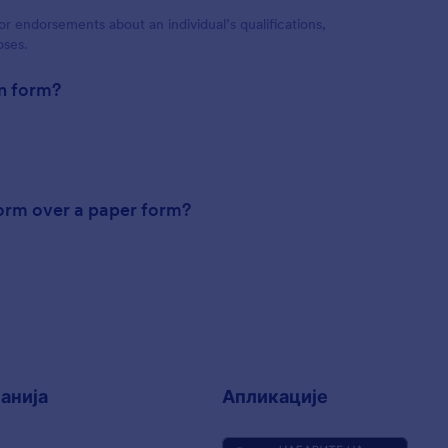
 endorsements about an individual’s qualifications,
oses.
on form?
form over a paper form?
анија
Апликације