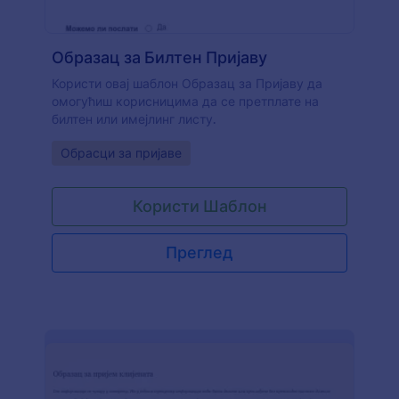
Образац за Билтен Пријаву
Користи овај шаблон Образац за Пријаву да
омогућиш корисницима да се претплате на
билтен или имејлинг листу.
Go to Category:
Обрасци за пријаве
Користи Шаблон
Преглед