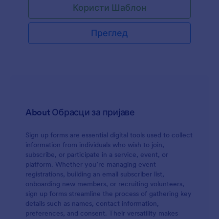
Користи Шаблон
киропрактичари. Образац за пријаву на
масажу садржи разна питања о личним и
контакт информацијама, као и историју
Преглед
патологије и симптоме клијената.
About Обрасци за пријаве
Sign up forms are essential digital tools used to collect
information from individuals who wish to join,
subscribe, or participate in a service, event, or
platform. Whether you’re managing event
registrations, building an email subscriber list,
onboarding new members, or recruiting volunteers,
sign up forms streamline the process of gathering key
details such as names, contact information,
preferences, and consent. Their versatility makes