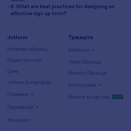
+
8. What are best practices for designing an
effective sign up form?
Jotform
Тржиште
Направи образац
Шаблони
Радни простор
Теме Обрасца
Цене
Виџети Обрасца
Jotform Ентерпрајз
интеграције
Примери
Виџети за сајтове
НОВО
Производи
Функције