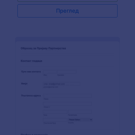
име, имејл и додатне детаље као што су њихов
телефон и адреса. У овом Обрасцу за Пријаву
Преглед
на Имејл Листу, такође можеш замолити своје
клијенте да пошаљу своје упите или повратне
информације.