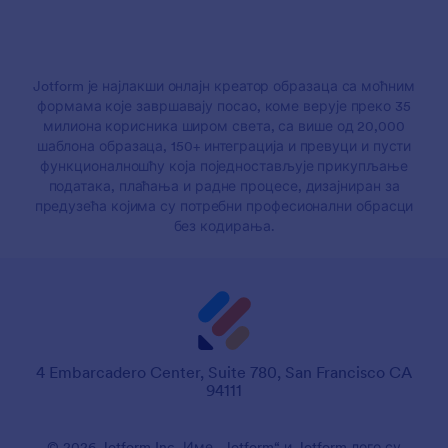
Jotform је најлакши онлајн креатор образаца са моћним
формама које завршавају посао, коме верује преко 35
милиона корисника широм света, са више од 20,000
шаблона образаца, 150+ интеграција и превуци и пусти
функционалношћу која поједностављује прикупљање
података, плаћања и радне процесе, дизајниран за
предузећа којима су потребни професионални обрасци
без кодирања.
4 Embarcadero Center, Suite 780, San Francisco CA
94111
© 2026 Jotform Inc. Име „Jotform“ и Jotform лого су