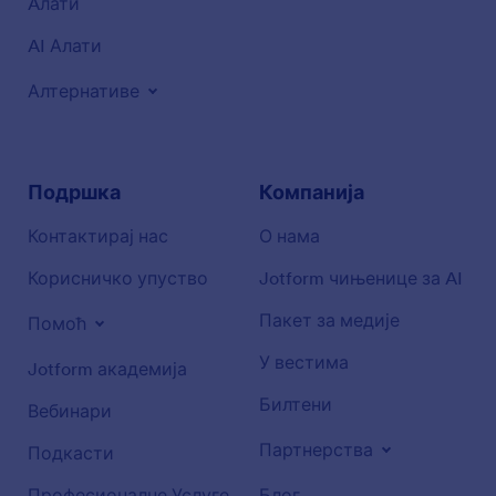
Aлати
AI Алати
Алтернативе
Подршка
Компанија
Контактирај нас
О нама
Корисничко упуство
Jotform чињенице за AI
Пакет за медије
Помоћ
У вестима
Jotform академија
Билтени
Вебинари
Партнерства
Подкасти
Професионалне Услуге
Блог