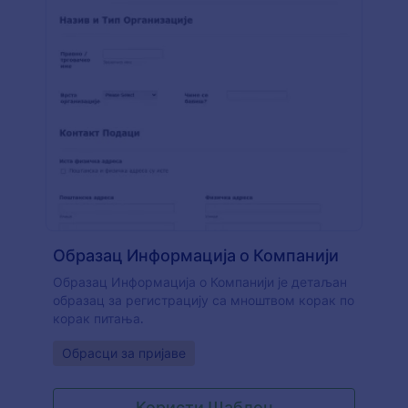
Образац Информација о Компанији
Образац Информација о Компанији је детаљан
образац за регистрацију са мноштвом корак по
корак питања.
Go to Category:
Обрасци за пријаве
Користи Шаблон