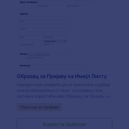
Образац за Пријаву на Имејл Листу
Наведи своје клијенте да се претплате и добију
важна обавештења о твом пословању или
система користећи овај Образац за Пријаву на
Имејл Листу. Интегриши ову имејл листу,
Go to Category:
Обрасци за пријаве
пријави се на било које услуге имејл система
као што су MailChimp или Constant Contact. Овај
образац ти омогућава да добијеш детаље о
Користи Шаблон
својим клијентима као што су њихово