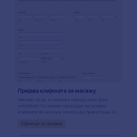
Пријава клијената за масажу
Мислио си да ти масажа никада неће бити
потребна? Са нашим обрасцем за пријаву
клијената за масажу можеш да прикупљаш и
чуваш пријаве сигурно на Jotform налогу.
Go to Category:
Обрасци за пријаве
Можеш да обезбедиш додатну сигурност тако
што ћеш омогућити HIPAA стандард. Овај
образац такође могу да користе