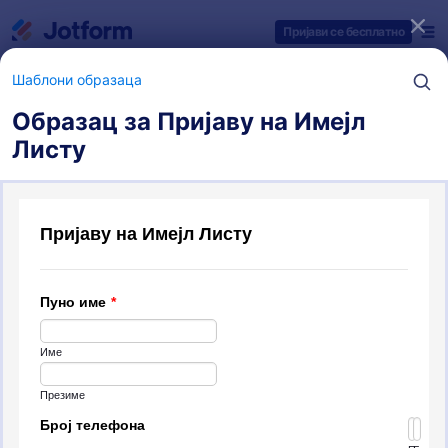
Dialog start
Пријави се бесплатно
Шаблони образаца
Образац за Пријаву на Имејл
Листу
Категорије шаблона образаца
Шаблони образаца
Обрасци за пријављивање
7 Шаблона