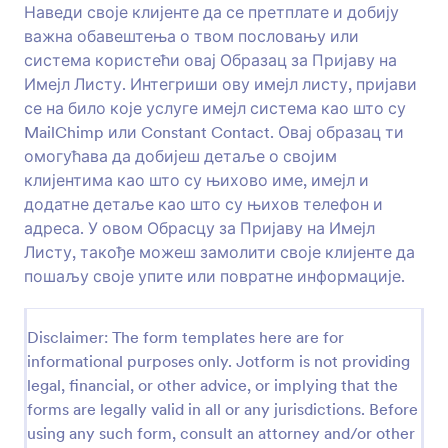
Наведи своје клијенте да се претплате и добију
Преглед
важна обавештења о твом пословању или
система користећи овај Образац за Пријаву на
Имејл Листу. Интегриши ову имејл листу, пријави
се на било које услуге имејл система као што су
MailChimp или Constant Contact. Овај образац ти
омогућава да добијеш детаље о својим
клијентима као што су њихово име, имејл и
додатне детаље као што су њихов телефон и
адреса. У овом Обрасцу за Пријаву на Имејл
Листу, такође можеш замолити своје клијенте да
пошаљу своје упите или повратне информације.
Disclaimer: The form templates here are for
informational purposes only. Jotform is not providing
legal, financial, or other advice, or implying that the
forms are legally valid in all or any jurisdictions. Before
using any such form, consult an attorney and/or other