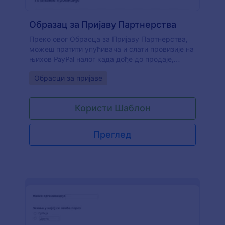
Образац за Пријаву Партнерства
Преко овог Обрасца за Пријаву Партнерства,
можеш пратити упућивача и слати провизије на
њихов PayPal налог када дође до продаје,
једноставним прикупљањем личних и контакт
Go to Category:
Обрасци за пријаве
података подносиоца и имејл адресе PayPal
налога. Можеш да прилагодиш образац са
различитим Jotform алатима и интеграцијама и
Користи Шаблон
да га уградиш у свој веб сајт или да га
користиш као самостални образац.
Преглед