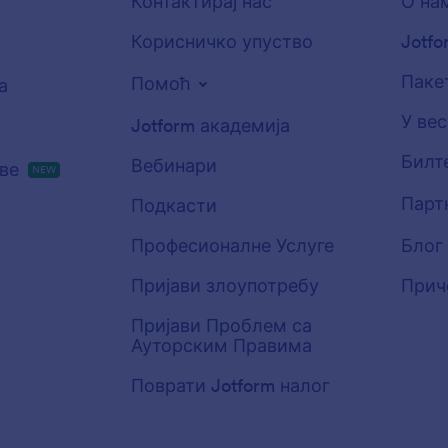
Контактирај нас
О на
Корисничко упуство
Jotfo
Пакет
Помоћ
а
У ве
Jotform академија
Билт
Вебинари
ове
NEW
Парт
Подкасти
Професионалне Услуге
Блог
Пријави злоупотребу
Прич
Пријави Проблем са
Ауторским Правима
Поврати Jotform налог