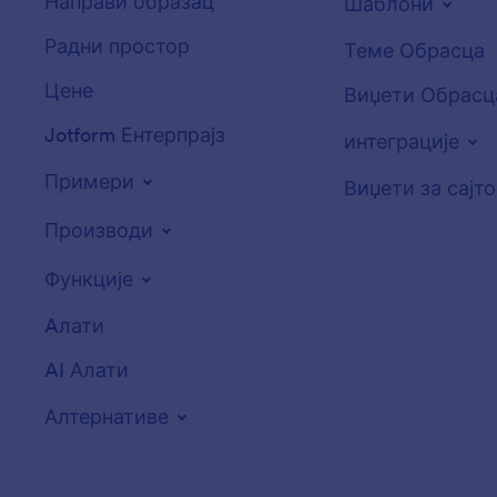
Направи образац
Шаблони
Радни простор
Теме Обрасца
Цене
Виџети Обрасц
Jotform Ентерпрајз
интеграције
Примери
Виџети за сајт
Производи
Функције
Aлати
AI Алати
Алтернативе