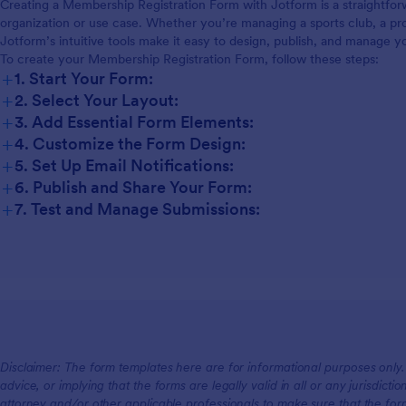
Creating a Membership Registration Form with Jotform is a straightfo
Nonprofits:
organization or use case. Whether you’re managing a sports club, a pro
Online Communities:
Jotform’s intuitive tools make it easy to design, publish, and manage yo
To create your Membership Registration Form, follow these steps:
+
1. Start Your Form:
+
2. Select Your Layout:
+
3. Add Essential Form Elements:
+
4. Customize the Form Design:
+
5. Set Up Email Notifications:
+
6. Publish and Share Your Form:
+
7. Test and Manage Submissions:
Disclaimer: The form templates here are for informational purposes only. J
advice, or implying that the forms are legally valid in all or any jurisdict
attorney and/or other applicable professionals to make sure that the fo