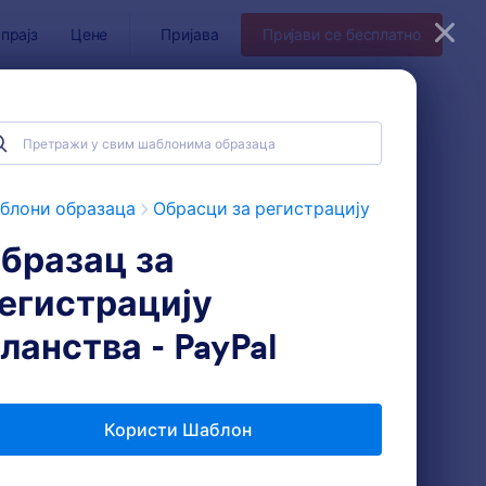
прајз
Цене
Пријава
Пријави се бесплатно
ва
блони образаца
Обрасци за регистрацију
бразац за
егистрацију
ланства - PayPal
Користи Шаблон