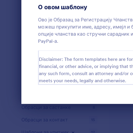
О овом шаблону
Обрасци за регистрацију на догађај
9
Ово је Образац за Регистрацију Чланств
Обрасци плаћања
10
можеш прикупити име, адресу, имејл и 
Обрасци за пријаву
34
опције чланства као стручни сарадник
PayPal-а.
Обрасци за отпремање фајловa
9
Обрасци за резервацију
15
Disclaimer: The form templates here are for 
financial, or other advice, or implying that th
Шаблони за анкетирање
36
any such form, consult an attorney and/or o
meets your needs, legally and otherwise.
Обрасци за сагласност
33
Обрасци за потврду доласка
9
Dialog end
Обрасци за састанке
8
Обрасци за контакт
15
Шаблони за упитник
12