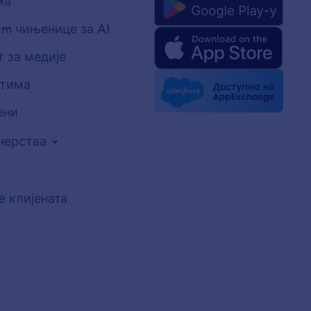
ма
rm чињенице за AI
 за медије
стима
ени
нерства
е клијената