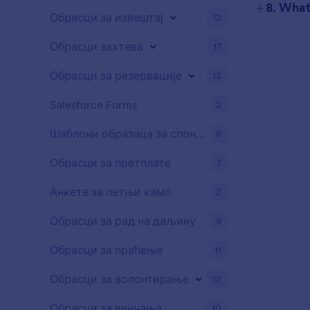
+
8. What
Обрасци за извештај
12
Обрасци захтева
17
Обрасци за резервације
13
Salesforce Forms
2
Шаблони образаца за спонзорство
8
Обрасци за претплате
7
Анкете за летњи камп
2
Обрасци за рад на даљину
9
Обрасци за праћење
11
Обрасци за волонтирање
12
Обрасци за венчања
10