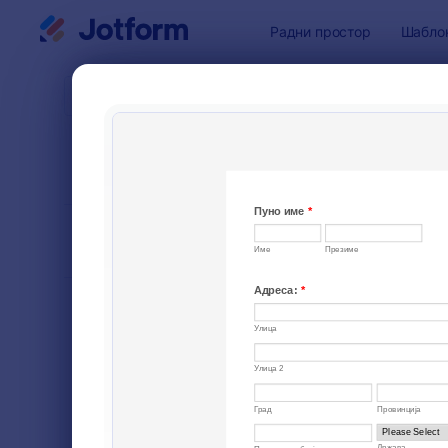
Dialog start
Радни простор
Шабло
Шаблони 
Обра
СОРТИРАЈ ПО
Популарно
1 Шаблона
ИЗГЛЕД ОБРАСЦА
Classic
ВРСТЕ
Обрасци за наручивање
20
Обрасци за регистрацију
40