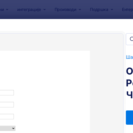
ни
интеграције
Производи
Подршка
Ентер
образаца
Обрасци за регистрацију
сци за регистрацију члано
Ша
О
Р
Ч
: Образац за Регистрацију Чланства PayPal
Преглед