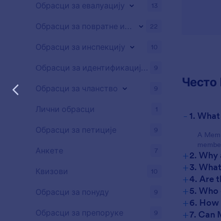
Обрасци за евалуацију
13
Обрасци за повратне информације
22
Обрасци за инспекцију
10
Oбрасци за идентификацију потенцијалних клијената
9
Често
Обрасци за чланство
9
Лични обрасци
1
-
1. What
Обрасци за петиције
9
A Membe
members
Анкете
7
+
2. Why 
+
3. What
Квизови
10
+
4. Are 
+
5. Who 
Обрасци за понуду
9
+
6. How 
+
Обрасци за препоруке
9
7. Can 