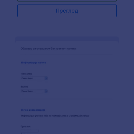
скенирани и послати у систем, једноставно
користи овај бесплатан онлајн шаблон обрасца
Преглед
за отварање ралуна да једноставно прикупиш
све информације које су ти потребне.
Коришћење овог обрасца је једноставан начин
да уклониш непотребну папирологију,
организујеш евиденцију и побољшаш процес
пријем клијената. Да додатно повећаш
ефикасност, побрини се да прилагодиш обај
шаблон обрасца за отварање рачуна да се
слаже са твојим потребама. Само превуци
додатна поља, додај поље за отпремање
фајлова за документе, или интегриши преко 100
корисних апликација за даље побољшање
продуктивности. Чак можеш и да повежеш
образац са CRM системом као што је HubSpot
или Salesforce да додаш нове клијенте
постојећим. Без обзира како прилагодиш
образац можеш олакшати посао и уштедети
време и новац користећи наш бесплатан
образац за отварање рачуна"