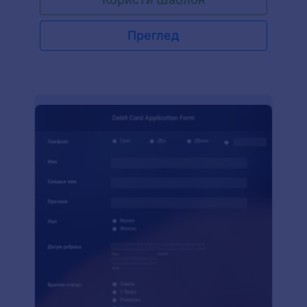
овај метод аутоматизоване наплате са рачуна
корисника или претплатника, елиминишу се
муке клијента и улагање напора да се
Преглед
идентификује број његовог или њеног рачуна и
сазна износ за плаћање. Ово штеди време и
новац обе стране. Када неко жели да орекине
понављајуће уплате, потребно је само да се
обрати провајдеру услуга. Овај Образац за
Одобравање Понављајуће Уплате Кредитне
Картице је једноставан процес одобравања
који користи Stripe као систем плаћања. Такође
можеш променити жељени систем плаћања у
Jotform Креатору Образаца.