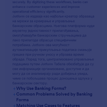
securely. By digitizing these workflows, banks can
enhance customer experiences and improve
operational efficiency significantly.
Jotform се издваја као најбољи креатор образаца
на мрежи за креирање и управљање
банкарским обрасцима. Његова платформа нуди
изузетну једноставност прилагођавања,
омогућавајући банкарским стручњацима да
лако прилагоде обрасце специфичним
потребама. Jotform-ова могућност
аутоматизације прикупљања података смањује
грешке при ручном уносу и убрзава време
обраде. Поред тога, централизовано управљање
подацима путем Jotform Табела обезбеђује да су
све информације организоване, доступне и да
могу да се анализирају ради добијања увида,
чиме се побољшава процес доношења одлука у
банкарском сектору.
+
Why Use Banking Forms?
+
Common Problems Solved by Banking
Forms
+
Matching Use Cases to Features