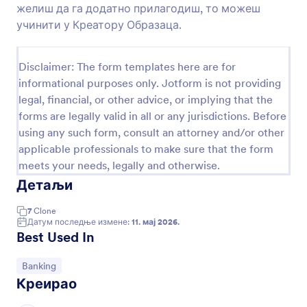
желиш да га додатно прилагодиш, то можеш
Образац за Трајни Налог
учинити у Креатору Образаца.
Образац за Трајни Налог је документ који се
користи када појединац жели да банка
Disclaimer: The form templates here are for
редовно врши уплату на рачун. Овај документ
informational purposes only. Jotform is not providing
овлашћује банку да приступи налогу појединца
Go to Category:
Банкарски обрасци
и плати други рачун или више пута преноси
legal, financial, or other advice, or implying that the
новац другој банци. Овај шаблон обрасца
forms are legally valid in all or any jurisdictions. Before
садржи поља обрасца која траже назив банке,
using any such form, consult an attorney and/or other
Користи Шаблон
адресу банке, детаље рачуна и детаље о
applicable professionals to make sure that the form
плаћању. У детаљима рачуна, овај образац
meets your needs, legally and otherwise.
потврђује назив банке клијента, број рачуна,
Преглед
назив рачуна и број кода за сортирање. У
Детаљи
детаљима плаћања тражи се износ,
учесталост, датум почетка и датум завршетка.
7
Clone
Овај шаблон обрасца користи виџет Услови и
Датум последње измене:
11. мај 2026.
Best Used In
одредбе како би добио потврду од појединца
да се слаже са условима. Овај шаблон обрасца
такође користи поље за потпис где појединац
Иди на категорију:
Banking
може дигитално да потпише документ. Ако ти
Креирао
се свиђа овај шаблон и желиш да га додатно
прилагодиш, то можеш учинити у Креатору