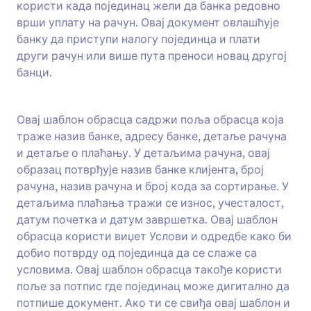
користи када појединац жели да банка редовно
бренду, а затим подели образац да почнеш да
Преглед
прикупљаш одговоре онлајн. Подаци се
врши уплату на рачун. Овај документ овлашћује
безбедно чувају на твом Jotform налогу,
банку да приступи налогу појединца и плати
заштићени PCI усаглашеношћу, GDPR
други рачун или више пута преноси новац другој
усаглашеношћу и 256-битном SSL везом. Без
банци.
обзира на твој посао или циљ, увери своје
клијенте или донаторе тако што ћеш овај
образац ускладити са својим професионалним
брендом. Отпреми свој лого, промени боје и
Овај шаблон обрасца садржи поља обрасца која
додај нова поља обрасца помоћу нашег
траже назив банке, адресу банке, детаље рачуна
"поревуци и пусти" Кретора Образаца —
и детаље о плаћању. У детаљима рачуна, овај
потребно је само неколико минута да добијеш
образац потврђује назив банке клијента, број
изглед који желиш. А ако користиш друге
рачуна, назив рачуна и број кода за сортирање. У
налоге за управљање подацима, као што су
Salesforce, HubSpot, Google Sheets или Dropbox,
детаљима плаћања тражи се износ, учесталост,
можеш аутоматски да синхронизујеш пријаве
датум почетка и датум завршетка. Овај шаблон
са тим платформама помоћу наших 100+
обрасца користи виџет Услови и одредбе како би
интеграција. Убрзај начин на који добија
добио потврду од појединца да се слаже са
овлашћења тако што ћеш их прикупити помоћу
условима. Овај шаблон обрасца такође користи
прилагођеног онлајн обрасца.
поље за потпис где појединац може дигитално да
потпише документ. Ако ти се свиђа овај шаблон и