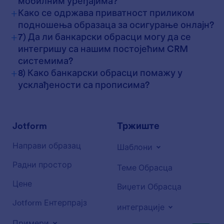
мобилним уређајима?
+
Како се одржава приватност приликом
подношења образаца за осигурање онлајн?
+
7) Да ли банкарски обрасци могу да се
интегришу са нашим постојећим CRM
системима?
+
8) Како банкарски обрасци помажу у
усклађености са прописима?
Jotform
Тржиште
Направи образац
Шаблони
Радни простор
Теме Обрасца
Цене
Виџети Обрасца
Jotform Ентерпрајз
интеграције
Примери