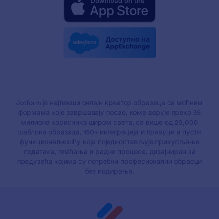
Jotform је најлакши онлајн креатор образаца са моћним
формама које завршавају посао, коме верује преко 35
милиона корисника широм света, са више од 20,000
шаблона образаца, 150+ интеграција и превуци и пусти
функционалношћу која поједностављује прикупљање
података, плаћања и радне процесе, дизајниран за
предузећа којима су потребни професионални обрасци
без кодирања.