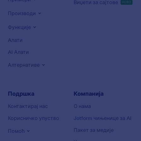
Виџети за сајтове
НОВО
Производи
Функције
Aлати
AI Алати
Алтернативе
Подршка
Компанија
Контактирај нас
О нама
Корисничко упуство
Jotform чињенице за AI
Пакет за медије
Помоћ