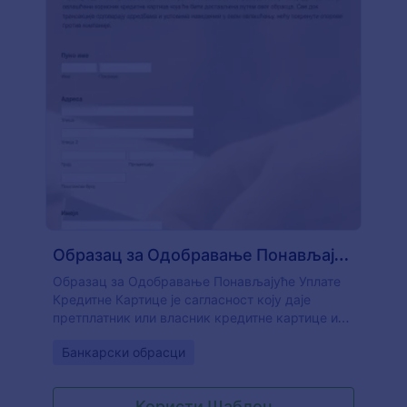
апликације као што су Google Drive, Airtable,
Slack или Trello."
Образац за Одобравање Понављајуће Уплате Кредитне Картице
Образац за Одобравање Понављајуће Уплате
Кредитне Картице је сагласност коју даје
претплатник или власник кредитне картице и
дозвољава добављачу услуга, као што су
Go to Category:
Банкарски обрасци
комуналије, претплате, итд., да врши
аутоматске одбитке са рачуна претплатника
или клијентове кредитне картице. Користећи
Користи Шаблон