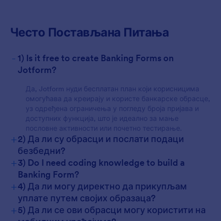
Често Постављана Питања
-
1) Is it free to create Banking Forms on
Jotform?
Да, Jotform нуди бесплатан план који корисницима
омогућава да креирају и користе банкарске обрасце,
уз одређена ограничења у погледу броја пријава и
доступних функција, што је идеално за мање
пословне активности или почетно тестирање.
+
2) Да ли су обрасци и послати подаци
безбедни?
+
3) Do I need coding knowledge to build a
Banking Form?
+
4) Да ли могу директно да прикупљам
уплате путем својих образаца?
+
5) Да ли се ови обрасци могу користити на