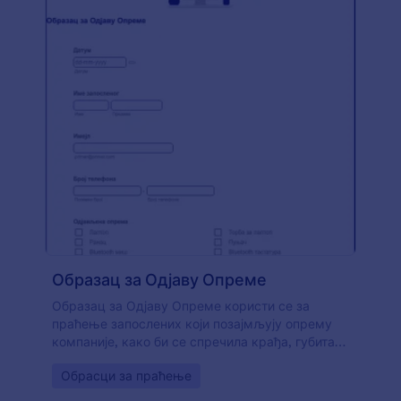
Образац за Одјаву Опреме
Образац за Одјаву Опреме користи се за
праћење запослених који позајмљују опрему
компаније, како би се спречила крађа, губитак
или оштећење. Користи наш бесплатни образац
Go to Category:
Обрасци за праћење
да би запосленима олакшао позајмљивање
уређаја и алата компаније за професионалну