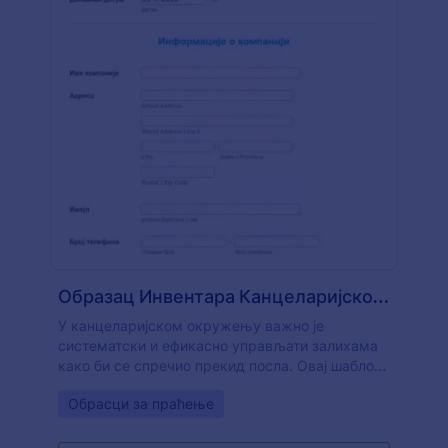
Образац Инвентара Канцеларијског Материјала
У канцеларијском окружењу важно је
систематски и ефикасно управљати залихама
како би се спречио прекид посла. Овај шаблон
Образац Инвентара Канцеларијског Материјала
Go to Category:
Обрасци за праћење
можеш користити за лако управљање
канцеларијским материјалом. Овај образац
користи виџет Подесива Листа омогућава да