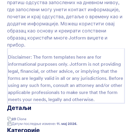
пратиш одсуства запослених на дневном нивоу,
Преглед
где запослени могу унети контакт информације,
почетак и крај одсуства, детаље о времену као и
додатне информације. Можеш користити овај
образац као основу и креирати сопствени
образац користећи многе Jotform виџете и
прибор.
Disclaimer: The form templates here are for
informational purposes only. Jotform is not providing
legal, financial, or other advice, or implying that the
forms are legally valid in all or any jurisdictions. Before
using any such form, consult an attorney and/or other
applicable professionals to make sure that the form
meets your needs, legally and otherwise.
Детаљи
23
Clone
Датум последње измене:
11. мај 2026.
Категорије