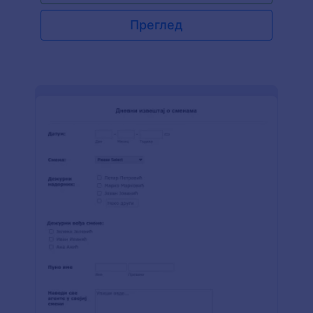
испоруке.
Преглед