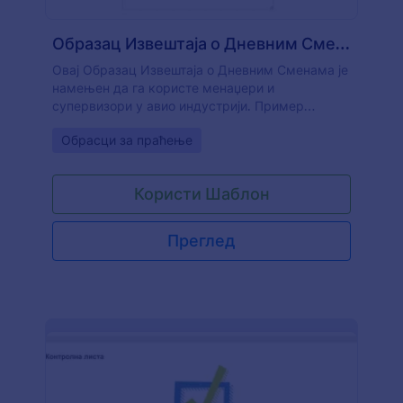
Образац Извештаја о Дневним Сменама
Овај Образац Извештаја о Дневним Сменама је
намењен да га користе менаџери и
супервизори у авио индустрији. Пример
извештаја о сменама фокусиран је на
Go to Category:
Обрасци за праћење
запослене који раде са пртљагом на
аеродрому. Извештај је прилично детаљан и
омогућиће менаџеру да укључи инциденте,
Користи Шаблон
кашњења, безбедност и изгубљене ствари.
Можеш га користити као шаблон извештаја о
крају смене који можеш прегледати и поделити
Преглед
са другим оперативним менаџерима на
дужности.