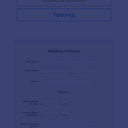
ставке, пројекте и радње чим се заврше. Ову
контролну листу могу користити радници,
руководиоци производње и надзорници
Преглед
одржавања. Користећи наш шаблон, можеш
пратити обавезе које треба обавити и обавезе
које су већ обављене. Ако су ти потребне
посебне промене у обрасцима и желиш да их
прилагодиш потребама своје компаније,
користи нашу бесплатну апликацију Креатор
Образаца да би направио образац. Промени
фонт, додај нова поља обрасца и свој лого за
професионалнији изглед. Ако желиш да
синхронизујеш пријаве обрасца са другом
платформом за складиштење коју користиш,
Jotform има више од 100 интеграција као што су
Google Sheets, Google Drive, Dropbox и Box.
Такође, користећи Jotform Мобилне Обрасце
можеш управљати својом контролном листом и
пријавама у покрету.