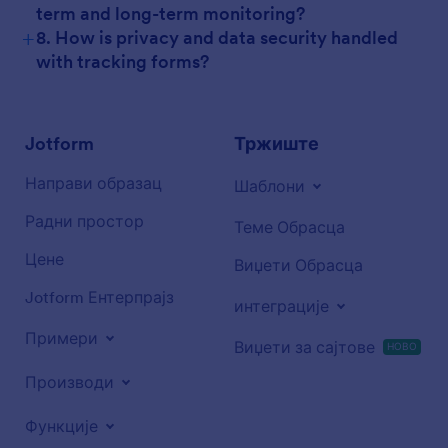
term and long-term monitoring?
+
8. How is privacy and data security handled
with tracking forms?
Jotform
Тржиште
Направи образац
Шаблони
Радни простор
Теме Обрасца
Цене
Виџети Обрасца
Jotform Ентерпрајз
интеграције
Примери
Виџети за сајтове
НОВО
Производи
Функције