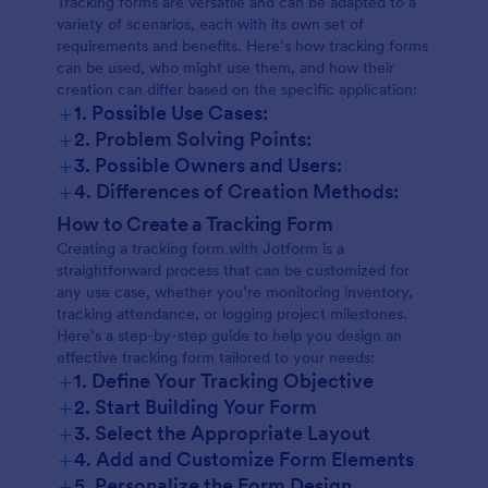
Tracking forms are versatile and can be adapted to a
variety of scenarios, each with its own set of
requirements and benefits. Here’s how tracking forms
can be used, who might use them, and how their
creation can differ based on the specific application:
+
1. Possible Use Cases:
+
2. Problem Solving Points:
+
3. Possible Owners and Users:
+
4. Differences of Creation Methods:
Inventory Tracking:
How to Create a Tracking Form
Creating a tracking form with Jotform is a
straightforward process that can be customized for
Attendance Tracking:
any use case, whether you’re monitoring inventory,
tracking attendance, or logging project milestones.
Here’s a step-by-step guide to help you design an
Expense Tracking:
effective tracking form tailored to your needs:
+
1. Define Your Tracking Objective
+
2. Start Building Your Form
Project Tracking:
+
3. Select the Appropriate Layout
+
4. Add and Customize Form Elements
+
5. Personalize the Form Design