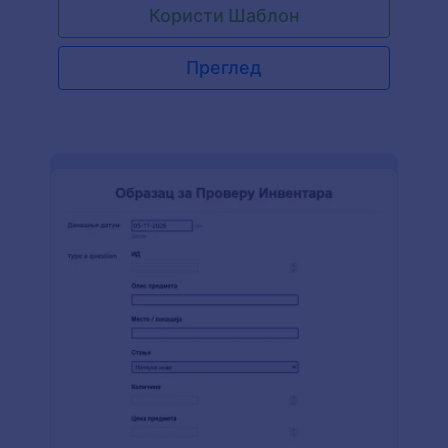
Користи Шаблон
динамички додајеш канцеларијски материјал.
Заглавља колона су број артикла, назив
предмета, категорија, стање предмета,
Преглед
количина која се поручује и цена јединице. Овај
образац садржи и податке о томе ко је
извршио проверу инвентара и ко је дао
одобрење за набавку.