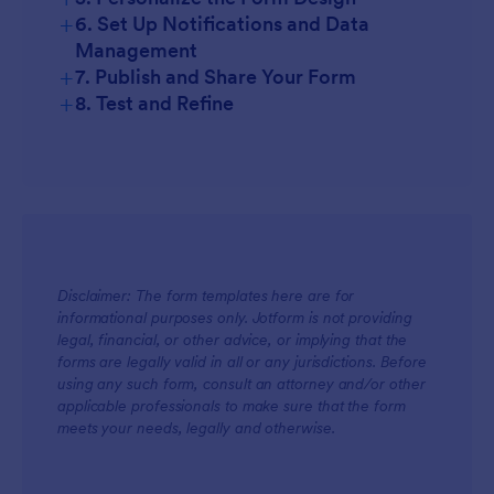
+
6. Set Up Notifications and Data
Basic Fields:
Management
+
7. Publish and Share Your Form
Specialized Fields:
+
8. Test and Refine
Widgets:
Use conditional logic
Disclaimer: The form templates here are for
informational purposes only. Jotform is not providing
legal, financial, or other advice, or implying that the
forms are legally valid in all or any jurisdictions. Before
using any such form, consult an attorney and/or other
applicable professionals to make sure that the form
meets your needs, legally and otherwise.