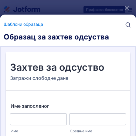
Dialog start
Пријави се бесплатно
Шаблони образаца
Образац за захтев одсуства
Категорије шаблона образаца
Шаблони образаца
Обрасци за праћење
11 Шаблона