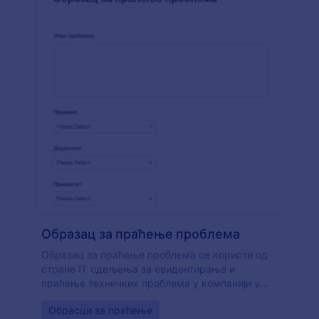
Образац за праћење проблема
Образац за праћење проблема се користи од
стране IT одељења за евидентирање и
праћење техничких проблема у компанији у
којој раде. Са овим бесплатним обрасцем за
Go to Category:
Обрасци за праћење
праћење проблема, IT професионалац или