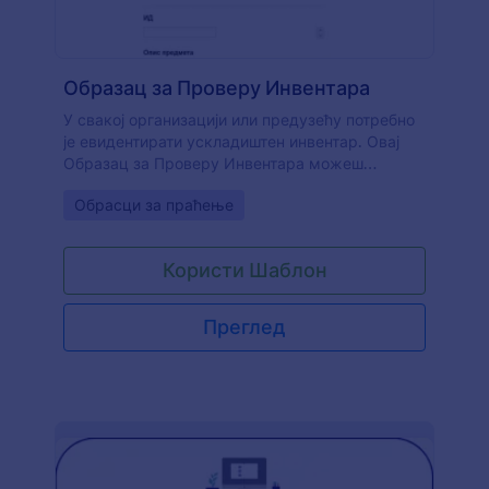
Образац за Проверу Инвентара
У свакој организацији или предузећу потребно
је евидентирати ускладиштен инвентар. Овај
Образац за Проверу Инвентара можеш
користити за организовано праћење и контролу
Go to Category:
Обрасци за праћење
инвентара. Овај Образац за Проверу
Инвентара користи виџет Подесива Листа. Овај
виџет ти омогућава да динамички додаш скуп
Користи Шаблон
поља кликом на дугме Додај (+). Колоне
Подесиве Листа су ИД предмета, опис
предмета, локација, стање, количина и цена
Преглед
предмета. Овај образац такође има одељак о
менаџеру.