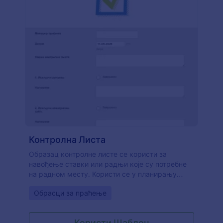
Контролна Листа
Образац контролне листе се користи за
навођење ставки или радњи које су потребне
на радном месту. Користи се у планирању
како би радно место функционисало
Go to Category:
Обрасци за праћење
несметано. Користећи наш бесплатни шаблон
обрасца за контролну листу, направи
контролну листу за своје радно место и означи
Користи Шаблон