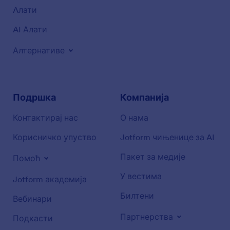
Aлати
AI Алати
Алтернативе
Подршка
Компанија
Контактирај нас
О нама
Корисничко упуство
Jotform чињенице за AI
Пакет за медије
Помоћ
У вестима
Jotform академија
Билтени
Вебинари
Партнерства
Подкасти