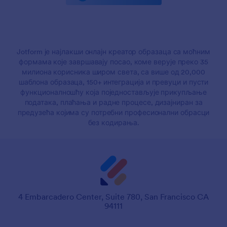
Jotform је најлакши онлајн креатор образаца са моћним
формама које завршавају посао, коме верује преко 35
милиона корисника широм света, са више од 20,000
шаблона образаца, 150+ интеграција и превуци и пусти
функционалношћу која поједностављује прикупљање
података, плаћања и радне процесе, дизајниран за
предузећа којима су потребни професионални обрасци
без кодирања.
4 Embarcadero Center, Suite 780, San Francisco CA
94111