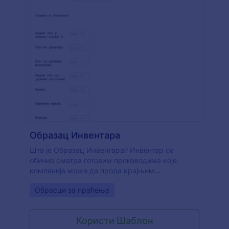
Образац Инвентара
Шта је Образац Инвентара? Инвентар се
обично сматра готовим производима које
компанија може да прода крајњим
корисницима. Овај шаблон Обрасца Инвентара
Go to Category:
Обрасци за праћење
ће ти омогућити да прикажеш своје производе,
дозволиш корисницима да изаберу ставке које
су им потребне, одаберу количину која им је
Користи Шаблон
потребна за сваку ставку и одаберу локацију