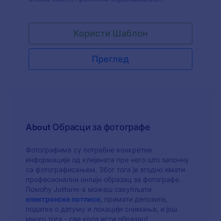
фотографија. Добар образац за објављивање
фотографија треба да садржи информације о
власнику слика, листу слика и уговор. Такође
Користи Шаблон
треба да назначи да ли ће власник добити
одштету или не. Овај Образац Дозволе за
Преглед
Коришћење Фотографија има поља која
постављају питања о власнику слика, листи
слика које треба да буду објављене,
сагласности и дозволи за коришћење. Табела
Листа слика садржи назив фајлова, опис
фотографије, датум када је фотографија
снимљена и локацију на којој је фотографија
About Обрасци за фотографе
снимљена. Да би извршили ауторизацију,
власник и фотографска компанија треба да се
потпишу електронски помоћу виџета за Е-
Фотографима су потребне конкретне
потпис.
информације од клијената пре него што започну
са фотографисањем. Због тога је згодно имати
професионални онлајн образац за фотографе.
Помоћу Jotform-а можеш сакупљати
електронске потписе
, примати депозите,
податке о датуму и локацији снимања, и још
много тога - све кроз исти образац!