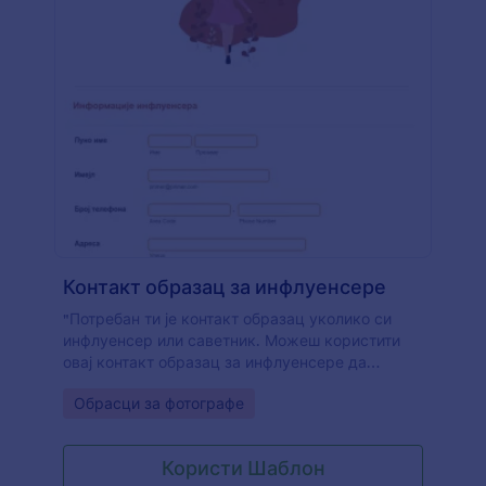
Контакт образац за инфлуенсере
"Потребан ти је контакт образац уколико си
инфлуенсер или саветник. Можеш користити
овај контакт образац за инфлуенсере да
генеришеш PDF фајлове које садрже преглед
Go to Category:
Обрасци за фотографе
договора између инфлуенсера и оглашивача.
Овај шаблон контакт обрасца за инфлуенсере
има поља која траже податке инфлуенсера,
Користи Шаблон
оглашивача и налоге друштвених мрежа.