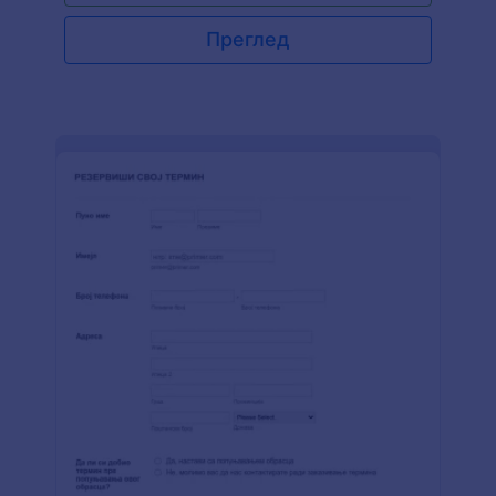
Такође тражи детаље рекламне кампање као
што су датум почетка и краја, надокнаде и
Преглед
методе исплате. Такође постоји поље за е-
потпис у обрасцу који дозвољава да образац
буде потписан електронски. "