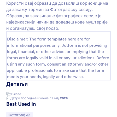
Користи овај образац да дозволиш корисницима
Преглед
да закажу термин за Фотографску сесију.
Образац за заказивање фотографсек сесије је
најефикаснији начин да доведеш нове муштерије
и организујеш свој посао.
Disclaimer: The form templates here are for
informational purposes only. Jotform is not providing
legal, financial, or other advice, or implying that the
forms are legally valid in all or any jurisdictions. Before
using any such form, consult an attorney and/or other
applicable professionals to make sure that the form
meets your needs, legally and otherwise.
Детаљи
1
Clone
Датум последње измене:
11. мај 2026.
Best Used In
Иди на категорију:
Фотографија