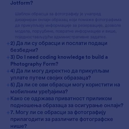
Jotform?
Шаблон обрасца за фотографију је унапред
дизајниран онлајн образац који помаже фотографима
да прикупљају информације за резервације, дозволе
модела, поруџбине, повратне информације и више,
поједностављујући административне задатке.
+
2) Да ли су обрасци и послати подаци
безбедни?
+
3) Do I need coding knowledge to build a
Photography Form?
+
4) Да ли могу директно да прикупљам
уплате путем својих образаца?
+
5) Да ли се ови обрасци могу користити на
мобилним уређајима?
+
Како се одржава приватност приликом
подношења образаца за осигурање онлајн?
+
7. Могу ли се обрасци за фотографију
прилагодити за различите фотографске
нише?