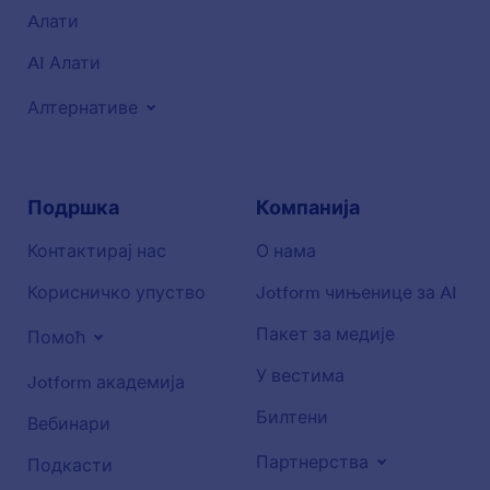
Aлати
AI Алати
Алтернативе
Подршка
Компанија
Контактирај нас
О нама
Корисничко упуство
Jotform чињенице за AI
Пакет за медије
Помоћ
У вестима
Jotform академија
Билтени
Вебинари
Партнерства
Подкасти