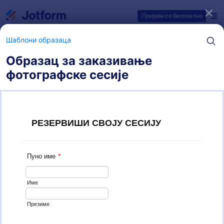
Dialog start
Пријави се бесплатно
Шаблони образаца
Образац за заказивање
фотографске сесије
Категорије шаблона образаца
Шаблони образаца
Обрасци за фотографе
11 Шаблона