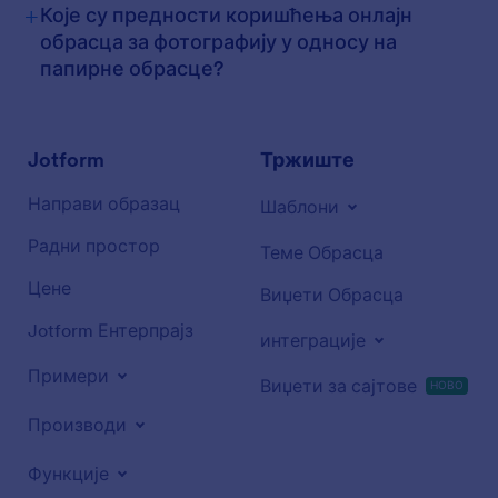
+
Које су предности коришћења онлајн
обрасца за фотографију у односу на
папирне обрасце?
Jotform
Тржиште
Направи образац
Шаблони
Радни простор
Теме Обрасца
Цене
Виџети Обрасца
Jotform Ентерпрајз
интеграције
Примери
Виџети за сајтове
НОВО
Производи
Функције