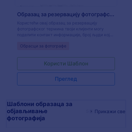
Образац за резервацију фотографског термина
Користећи овај образац за резервацију
фотографског термина твоји клијенти могу
поделити контакт информације, број људи који
ће бити укључен у фотографисање, датум и
Go to Category:
Обрасци за фотографе
време термина као и локацију и тип термина.
Образац укључује уговор и споразум о
правима фотографија такође, као и опцију за
Користи Шаблон
депозит. Шаблон дозвољава прикупљање
информација термина и уплата на сигуран
начин.
Преглед
Шаблони образаца за
објављивање
5
Прикажи све
фотографија