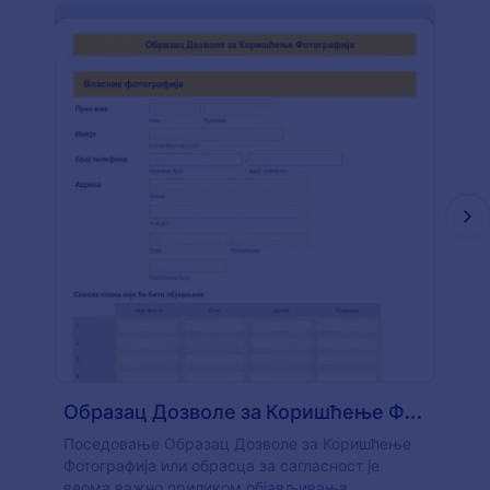
Образац Дозволе за Коришћење Фотографија
Поседовање Образац Дозволе за Коришћење
Фотографија или обрасца за сагласност је
веома важно приликом објављивања