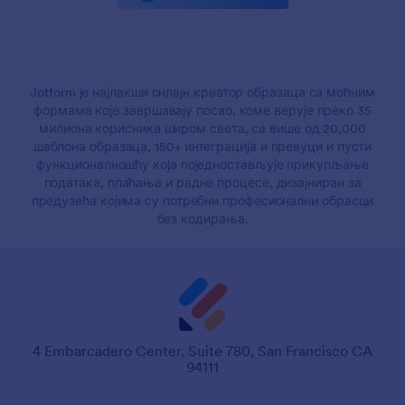
Jotform је најлакши онлајн креатор образаца са моћним
формама које завршавају посао, коме верује преко 35
милиона корисника широм света, са више од 20,000
шаблона образаца, 150+ интеграција и превуци и пусти
функционалношћу која поједностављује прикупљање
података, плаћања и радне процесе, дизајниран за
предузећа којима су потребни професионални обрасци
без кодирања.
4 Embarcadero Center, Suite 780, San Francisco CA
94111