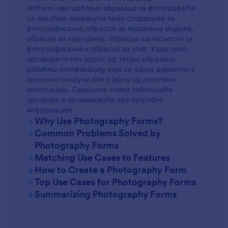
JotForm-ови шаблони образаца за фотографе ће
са лакоћом покренути твоје споразуме за
фотографисање, обрасце за издавање модела,
обрасце за наруџбину, обрасце сагласности за
фотографисање и обрасце за упит. Када неко
одговори путем једног од твојих образаца,
добићеш нотификацију која се шаљу директно у
пријемно сандуче или у једну од десетина
интеграција. Савршена слика побољшаће
одговоре и организоваће све потребне
информације.
+
Why Use Photography Forms?
+
Common Problems Solved by
Photography Forms
+
Matching Use Cases to Features
+
How to Create a Photography Form
+
Top Use Cases for Photography Forms
+
Summarizing Photography Forms
For Managers