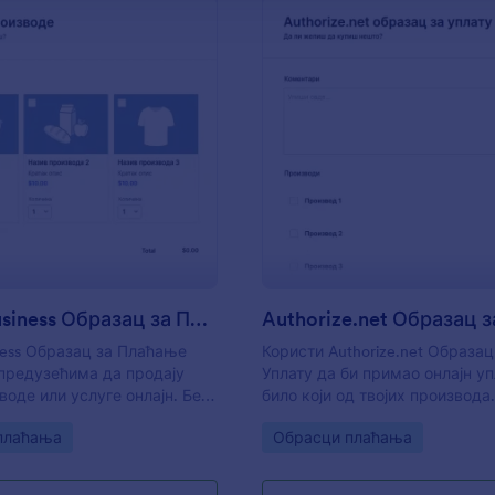
: PayPal Business Образац за Плаћање
: А
Преглед
Преглед
PayPal Business Образац за Плаћање
iness Образац за Плаћање
Користи Аuthorize.net Образац
предузећима да продају
Уплату да би примао онлајн уп
воде или услуге онлајн. Без
било који од твојих производа
ј индустрији припадаш,
gory:
Go to Category:
плаћања
Обрасци плаћања
ористиш овај бесплатни
al Business Образац за
а тренутно прикупљање