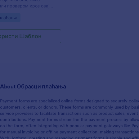
рилагодиш овај образац
или провером кроз овај
 логотипа, ажурирањем
хтева за плаћање. Овај
боја, преуређивањем
gory:
плаћања
хтева за Офлајн Плаћање
 чак и интеграцијама са
ажити од запосленог њихов
0 апликација, за аутоматско
бине. Такође можеш да
џбина на друге налоге које
ористи Шаблон
м запосленом телефоном
ш, као што су Google Drive,
еш га замолити да одабере
ts, Salesforce и многи други!
и пружи детаље током
 Овај образац такође
људским ресурсима да
 налог за плаћање и
у запосленог у случају да
енти недостају.
About Обрасци плаћања
Payment forms are specialized online forms designed to securely colle
customers, clients, or donors. These forms are commonly used by busine
service providers to facilitate transactions such as product sales, event
contributions. Payment forms streamline the payment process by allowi
on the form, often integrating with popular payment gateways like PayP
for manual invoicing or offline payment collection, making transactions
With Jotform, creating and managing payment forms is simple and effi