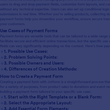
users to drag and drop payment fields, customize form layouts, and 
without any technical expertise. Users can also set up conditional log
submissions in real time. Whether you’re selling products, collecting d
payment forms help you streamline your workflow, ensure secure trans
your customers.
Use Cases of Payment Forms
Payment forms are versatile tools that can be tailored to a wide range o
facilitate secure and efficient online transactions, but the specific use
fields can vary significantly depending on the context. Here’s how pa
+
1. Possible Use Cases:
+
2. Problem Solving Points:
+
3. Possible Owners and Users:
+
4. Differences of Creation Methods:
How to Create a Payment Form
Creating a payment form with Jotform is a straightforward process th
for a variety of purposes, from product sales to donations and event re
building a payment form tailored to your specific use case:
+
1. Start with the Right Template or a Blank Form:
+
2. Select the Appropriate Layout:
+
3. Add Essential Form Elements: