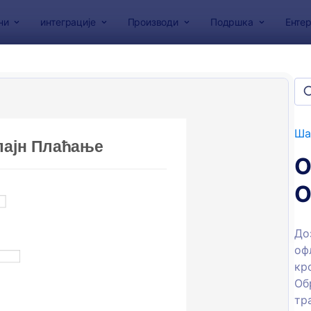
ни
интеграције
Производи
Подршка
Ентер
образаца
сци плаћања
на
Ша
О
О
До
оф
: Потврда о уплати
: Ј
Преглед
Преглед
кр
Об
тр