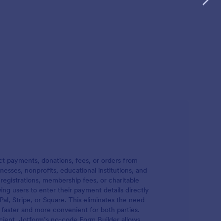
ct payments, donations, fees, or orders from
sses, nonprofits, educational institutions, and
 registrations, membership fees, or charitable
ng users to enter their payment details directly
al, Stripe, or Square. This eliminates the need
 faster and more convenient for both parties.
cient. Jotform’s no-code Form Builder allows