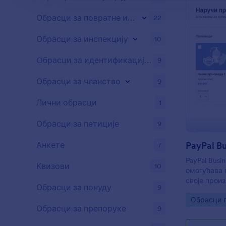
Обрасци за повратне информације
22
Обрасци за инспекцију
10
Oбрасци за идентификацију потенцијалних клијената
9
Обрасци за чланство
9
Лични обрасци
1
Обрасци за петиције
9
Анкете
7
PayPal Bus
Квизови
10
омогућава 
своје произ
Обрасци за понуду
9
обзира којо
Go to Cate
Обрасци 
можеш да к
Обрасци за препоруке
9
онлајн PayP
Плаћање з