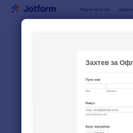
Dialog start
Радни простор
Шабло
Шаблони 
Обра
СОРТИРАЈ ПО
Популарно
10 Шабло
ИЗГЛЕД ОБРАСЦА
Classic
ВРСТЕ
Обрасци за наручивање
20
Обрасци за регистрацију
40