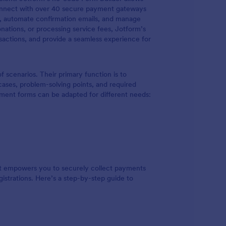
connect with over 40 secure payment gateways
ic, automate confirmation emails, and manage
onations, or processing service fees, Jotform’s
actions, and provide a seamless experience for
f scenarios. Their primary function is to
 cases, problem-solving points, and required
yment forms can be adapted for different needs:
at empowers you to securely collect payments
gistrations. Here’s a step-by-step guide to