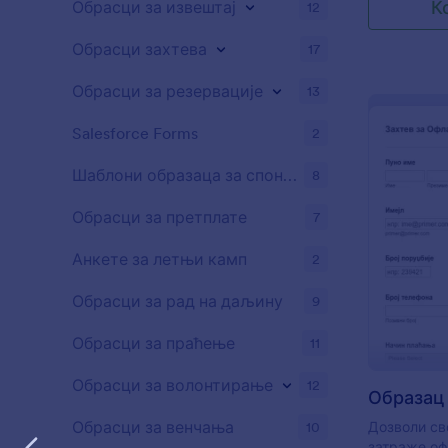
К
Обрасци за извештај
12
онлајн упла
налогом мо
Обрасци захтева
17
на пословн
образац та
производе 
Обрасци за резервације
13
са својим P
делиш обра
Salesforce Forms
2
веб сајт д
онлајн упла
Шаблони образаца за спонзорство
8
Jotform ни
накнаде за
Обрасци за претплате
7
само морат
стандардну 
Анкете за летњи камп
2
омогућава 
дебитне ка
Обрасци за рад на даљину
9
PayPal-а, P
неколико д
Обрасци за праћење
11
плаћања, п
начина пла
Обрасци за волонтирање
12
напусте тво
Плаћање. П
Обрасци за венчања
10
Дозволи св
"превуци и
затраже оф