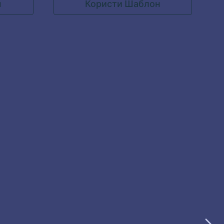
н
Користи Шаблон
налогом и уређивати производе и
поља. Образац је прилагодљив и
савршено ће радити на мобилним
уређајима. Можеш да прилагодиш
шаблон кроз разне алате и интеграције,
додаш свој лого, слике производа и
уградиш га на свој веб сајт или га
користиш као самостални образац.