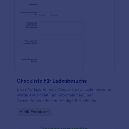
Checkliste Für Ladenbesuche
Diese Vorlage für eine Checkliste für Ladenbesuche
wurde entwickelt, um Informationen über
Geschäfte zu erhalten. Häufige Besuche im
Geschäft sind der perfekte Weg, um Ihr Geschäft
Go to Category:
Audit Formulare
zu verbessern. Diese Vorlage für eine Checkliste für
Ladenbesuche wird Ihnen helfen, diese Besuche zu
verbessern.
Vorlage verwenden