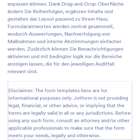
anpassen können. Dank Drag-and-Drop-Oberfläche
Wochen Checkliste
ändern Sie Reihenfolgen, ergänzen Inhalte und
gestalten das Layout passend zu Ihrem Haus.
Wochen Checkliste über allgemeinen Zustand des
Geschäftes
Formularantworten werden zentral gesammelt,
wodurch Auswertungen, Nachverfolgung von
Maßnahmen und interne Abstimmungen einfacher
Go to Category:
Audit Formulare
werden. Zusätzlich können Sie Benachrichtigungen
aktivieren und mit bedingter logik nur die Bereiche
Vorlage verwenden
anzeigen lassen, die für den jeweiligen Auditfall
relevant sind.
Vorschau
Disclaimer: The form templates here are for
informational purposes only. Jotform is not providing
legal, financial, or other advice, or implying that the
forms are legally valid in all or any jurisdictions. Before
using any such form, consult an attorney and/or other
applicable professionals to make sure that the form
meets your needs, legally and otherwise.