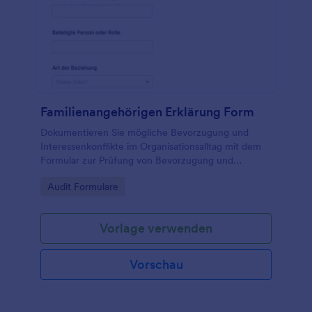
Familienangehörigen Erklärung Form
Dokumentieren Sie mögliche Bevorzugung und
Interessenkonflikte im Organisationsalltag mit dem
Formular zur Prüfung von Bevorzugung und
unterstützen Sie Teams bei transparenter
Go to Category:
Audit Formulare
Datenerhebung und nachvollziehbarer interner
Prüfung.
Vorlage verwenden
Vorschau