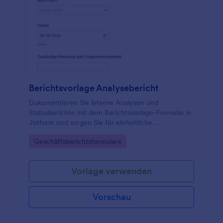
Berichtsvorlage Analysebericht
Dokumentieren Sie interne Analysen und
Statusberichte mit dem Berichtsvorlage-Formular in
Jotform und sorgen Sie für einheitliche
Datenerfassung, klare Prioritäten und eine
Go to Category:
Geschäftsberichtsformulare
reibungslose interne Freigabe in Teams und
Abteilungen.
Vorlage verwenden
Vorschau