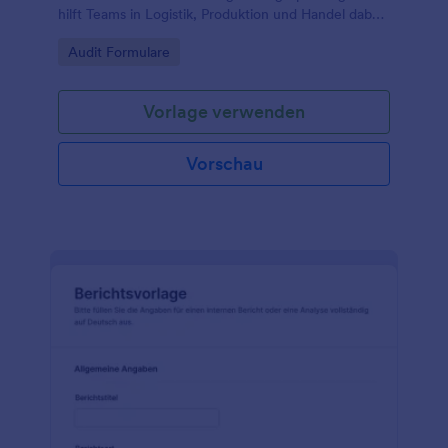
hilft Teams in Logistik, Produktion und Handel dabei,
Zustände zu vergleichen und Verbesserungen
Go to Category:
Audit Formulare
planbar abzuleiten.
Vorlage verwenden
Vorschau