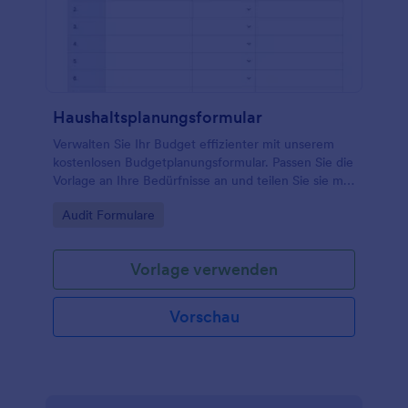
Haushaltsplanungsformular
Verwalten Sie Ihr Budget effizienter mit unserem
kostenlosen Budgetplanungsformular. Passen Sie die
Vorlage an Ihre Bedürfnisse an und teilen Sie sie mit
anderen oder füllen Sie sie selbst mit den
Go to Category:
Audit Formulare
erwarteten Ausgaben aus.
Vorlage verwenden
Vorschau