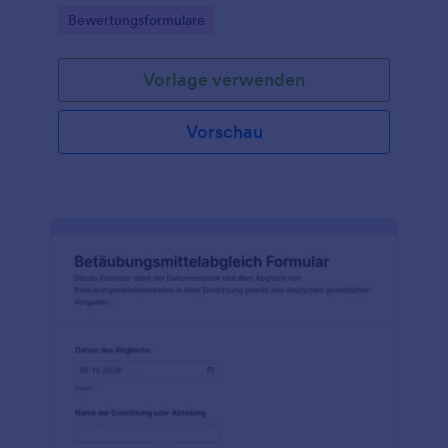
Gutachterbüros, Immobilienverwaltungen sowie
Go to Category:
Bewertungsformulare
Finanz- und Versicherungsbereiche.
Vorlage verwenden
Vorschau