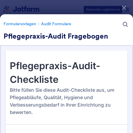
Dialog Start
Kostenlos registrieren
Formularvorlagen
Audit Formulare
Pflegepraxis-Audit Fragebogen
Formularvorlagen Kategorien
Formularvorlagen
Audit Formulare
Audit Formulare
63 Vorlagen