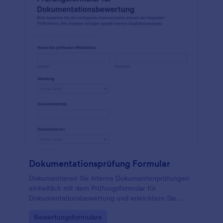
Dokumentationsprüfung Formular
Dokumentieren Sie interne Dokumentenprüfungen
einheitlich mit dem Prüfungsformular für
Dokumentationsbewertung und erleichtern Sie
Datenerfassung, Auswertung und Nachverfolgung
Go to Category:
Bewertungsformulare
von Entscheidungen in Qualitäts- und