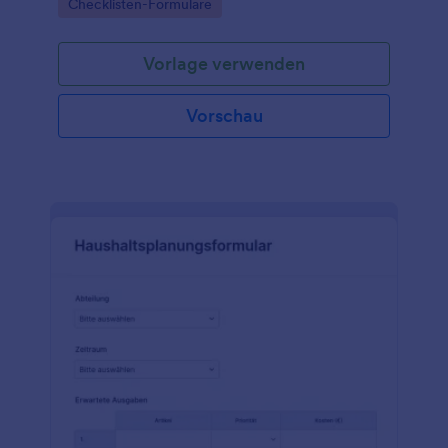
Go to Category:
Checklisten-Formulare
koordinieren.
Vorlage verwenden
Vorschau