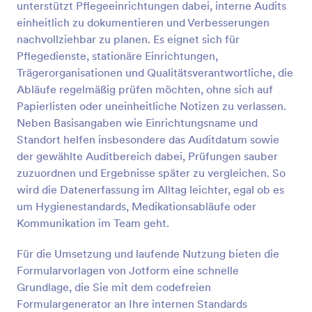
unterstützt Pflegeeinrichtungen dabei, interne Audits
Ihnen nicht nur dabei, sich zu organisieren - es hilft
Vorschau
Ihnen auch, auf sich aufmerksam zu machen. Mit
einheitlich zu dokumentieren und Verbesserungen
unserem Formulargenerator können Sie Ihr Logo
nachvollziehbar zu planen. Es eignet sich für
hinzufügen, Farben und Schriftarten ändern und
Pflegedienste, stationäre Einrichtungen,
neue Formularfelder hinzufügen - und wir machen
Trägerorganisationen und Qualitätsverantwortliche, die
es Ihnen leicht, das Formular an Ihre Marke
Abläufe regelmäßig prüfen möchten, ohne sich auf
anzupassen. Wenn Sie Integrationen für Ihre
Formulare hinzufügen möchten, können Sie sie mit
Papierlisten oder uneinheitliche Notizen zu verlassen.
über 100 beliebten Anwendungen synchronisieren,
Neben Basisangaben wie Einrichtungsname und
darunter Google Drive und Dropbox. Was auch
Standort helfen insbesondere das Auditdatum sowie
immer Sie mit Ihren Formularen machen wollen,
der gewählte Auditbereich dabei, Prüfungen sauber
Jotform hat alles, was Sie brauchen.
zuzuordnen und Ergebnisse später zu vergleichen. So
wird die Datenerfassung im Alltag leichter, egal ob es
um Hygienestandards, Medikationsabläufe oder
Kommunikation im Team geht.
Für die Umsetzung und laufende Nutzung bieten die
Formularvorlagen von Jotform eine schnelle
Grundlage, die Sie mit dem codefreien
Formulargenerator an Ihre internen Standards