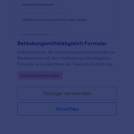
Betäubungsmittelabgleich Formular
Dokumentieren Sie Bestandsabgleiche kontrollierter
Medikamente mit dem Betäubungsmittelabgleich-
Formular und erleichtern Sie Teams in Einrichtungen
die zuverlässige Datenerfassung und Auswertung
Go to Category:
Inspektionsformulare
jeder Formularantwort mit Jotform.
Vorlage verwenden
Vorschau