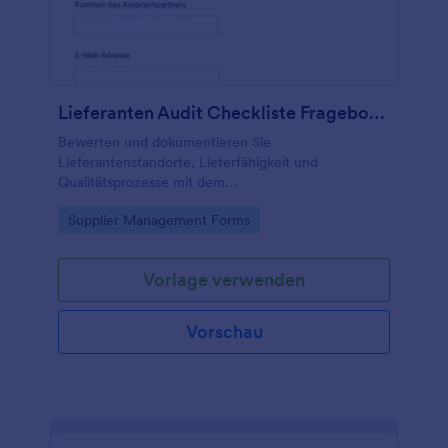
Lieferanten Audit Checkliste Fragebogen
Bewerten und dokumentieren Sie
Lieferantenstandorte, Lieferfähigkeit und
Qualitätsprozesse mit dem
Lieferantenprüfungscheckliste Formular von
Go to Category:
Supplier Management Forms
Jotform, ideal für Einkauf und Qualitätsmanagement
zur konsistenten Datenerfassung.
Vorlage verwenden
Vorschau