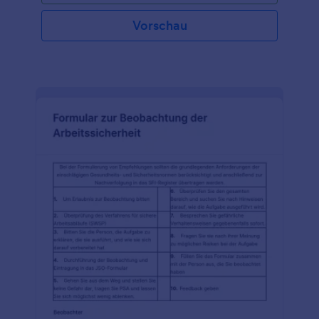
der Durchführung eines 5s-Audits beauftragt
wurde, aber auch von jedem anderen, der für die 5s
Vorschau
zuständig ist. Ein 5er-Auditformular ermöglicht es
jedem, die wichtigsten 5s-Verstöße zu identifizieren
und hilft dabei, die 5s unter Kontrolle zu halten. Sie
können ein bestehendes 5s-Audit-Formular in
Jotform importieren und es sofort in ein
mobilfreundliches Online-Formular umwandeln
lassen, indem Sie ein Smart PDF-Formular
verwenden. Das Formular wird dann wieder in Ihre
ursprüngliche PDF-Vorlage umgewandelt, wenn es
eingereicht wird, sodass Sie ein effizienteres
Verfahren erleben, ohne das Layout Ihres
ursprünglichen Formulars zu opfern. Verwenden Sie
das sichere 5s-Online-Auditformular von Jotform,
um den Auditprozess für Auditoren zu
vereinfachen.