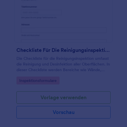
Checkliste Für Die Reinigungsinspektion
Die Checkliste für die Reinigungsinspektion umfasst
die Reinigung und Desinfektion aller Oberflächen. In
dieser Checkliste werden Bereiche wie Wände,
Fenster, Schränke, Abluftventilatoren, Luftstaub,
Go to Category:
Inspektionsformulare
Lebensmittelkontaktflächen und vieles mehr
hervorgehoben. Sie können das Formular auf jedem
Computer, Tablet oder Smartphone ausfüllen und
Vorlage verwenden
alle Einsendungen werden sicher in Ihrem Online-
Jotform-Konto gespeichert – und können von Ihnen
und Ihrem Team problemlos überprüft werden.
Vorschau