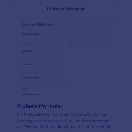
Minuten haben Sie ein professionell aussehendes
Schweißerprüfungsformular, das Ihre Kunden und
Auftraggeber beeindrucken wird und die Qualität
Ihrer Schweißnähte auf hohem Niveau hält. Sobald
Sie dieses Schweißerprüfungsformular nach Ihren
Wünschen gestaltet haben, fügen Sie es zu Ihrer
Website hinzu. Mit unserem benutzerfreundlichen
Formular Embed Tool können Sie Ihr neues
Formular in wenigen Minuten einrichten. Kopieren
Sie einfach den von uns generierten HTML-Code
und fügen Sie ihn in den Quellcode Ihrer Website
ein, und schon erscheint Ihr neues Formular. Wenn
Sie keine Website haben, können Sie dieses
Formular einfach über einen Link weitergeben oder
unsere mobile App verwenden, um Ihre Formulare
für Schweißerprüfungen zu erfassen.
Probezeitformular
Ein Probezeitformular ist ein Dokument, das von
Arbeitgebern verwendet wird, um das Startdatum,
das Enddatum, Bemerkungen und andere wichtige