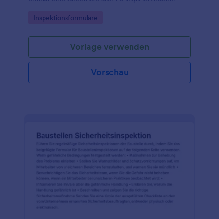
Elemente wie Fenster, Räder und mehr.
Go to Category:
Inspektionsformulare
Vorlage verwenden
Vorschau