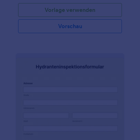
Gebäudeinspektion erstellen, um sicherzustellen,
Vorlage verwenden
dass das Gebäude sicher ist, den Vorschriften
entspricht und effizient arbeitet. Diese kostenlose
Vorlage für eine Checkliste für die
Vorschau
Gebäudeinspektion ist eine anpassbare Checkliste,
die Sie für die Erstellung einer Checkliste für die
Gebäudeinspektion von Wohnungen, Häusern,
Bürogebäuden oder anderen gewerblichen oder
Wohngebäuden verwenden können. Diese
Checklistenvorlage für Gebäudeinspektionen kann
heruntergeladen, am Computer ausgefüllt und
ausgedruckt werden.Mit dem benutzerfreundlichen
Formulargenerator von Jotform können Sie dieses
kostenlose Formular für eine Gebäude-Checkliste
ganz einfach anpassen, indem Sie ein Logo, neue
Felder, Fragen sowie neue Schriftarten und Farben
hinzufügen. Erfassen Sie die Informationen, die Sie
benötigen und integrieren Sie Ihr Formular in über
100 beliebte Plattformen, darunter Google Drive
und Dropbox. Beschleunigen Sie den Fortschritt mit
den Programmierkenntnissen von Jotform. Es wird
keine unordentlichen Papiere mehr geben!