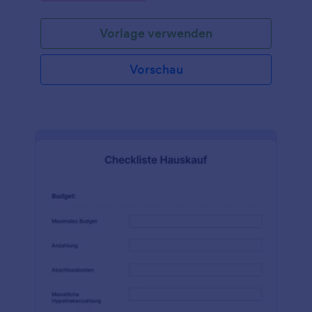
eines Fahrzeugs vor dem Kauf oder der Anmietung
zu überprüfen. Passen Sie es einfach an die
Vorlage verwenden
Bedürfnisse Ihres Unternehmens an und versenden
Sie es über einen Link oder per E-Mail oder laden
Sie es unterwegs mit unserer mobilen App herunter.
Vorschau
Dieses Online-Formular zur Fahrzeuginspektion ist
ideal für Autohändler, Autovermieter und
Autoverkäufer. Sie möchten dieses Formular nicht
so verwenden, wie es ist? Kein Problem! Fügen Sie
einfach mit unserem kostenlosen Formulargenerator
Ihr Logo hinzu, passen Sie die Formularfelder an,
fügen Sie Widgets und Integrationen hinzu und
ändern Sie die Schriftarten, Farben und das Layout
Ihres Mehrpunkt-Fahrzeuginspektion-Formulars, um
es nach Ihren Vorstellungen zu gestalten. Wenn Sie
Antworten in Ihren anderen Konten - wie Google
Drive, Dropbox, Box oder E-Mail - erfassen
möchten, können Sie dies mit den über 100 App-
Integrationen von Jotform automatisch tun. Und
wenn Sie nicht nur Unterschriften, sondern auch
Zahlungen von Ihren Kunden einholen möchten,
integrieren Sie sich mit einem Zahlungsanbieter wie