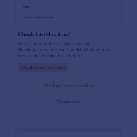
Stripe, PayPal oder Square. Laden Sie die App auf
jedem Gerät herunter, ziehen Sie Antworten ein
und sehen Sie sie in der App an - oder senden Sie
sie direkt an Ihre E-Mail und teilen Sie sie mit Ihrem
Team.
Checkliste Hauskauf
Eine Checkliste für den Hauskauf soll
Einzelpersonen oder Familien dabei helfen, den
Prozess des Hauskaufs zu steuern.
Go to Category:
Checklisten-Formulare
Vorlage verwenden
Vorschau