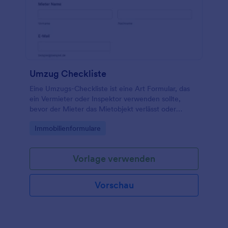
papierlos zu werden!
Umzug Checkliste
Eine Umzugs-Checkliste ist eine Art Formular, das
ein Vermieter oder Inspektor verwenden sollte,
bevor der Mieter das Mietobjekt verlässt oder
auszieht.
Go to Category:
Immobilienformulare
Vorlage verwenden
Vorschau