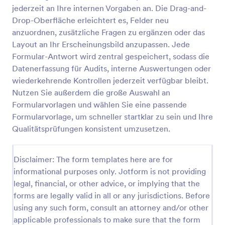
jederzeit an Ihre internen Vorgaben an. Die Drag-and-
Lebensmittelabfallprotokoll
Drop-Oberfläche erleichtert es, Felder neu
Ein Lebensmittelabfallprotokoll ist eine
anzuordnen, zusätzliche Fragen zu ergänzen oder das
Formularvorlage, die dazu dient, Informationen über
Layout an Ihr Erscheinungsbild anzupassen. Jede
die Entsorgung von Lebensmitteln in verschiedenen
Formular-Antwort wird zentral gespeichert, sodass die
Bereichen zu erfassen und aufzuzeichnen. Es bietet
Datenerfassung für Audits, interne Auswertungen oder
Go to Category:
Inspektionsformulare
eine einfache und effiziente Möglichkeit, die
wiederkehrende Kontrollen jederzeit verfügbar bleibt.
Entsorgung von Lebensmittelabfällen zu
dokumentieren und hilft Unternehmen und
Nutzen Sie außerdem die große Auswahl an
Vorlage verwenden
Organisationen dabei, ihre Umweltauswirkungen
Formularvorlagen und wählen Sie eine passende
besser zu kontrollieren und nachhaltigere
Formularvorlage, um schneller startklar zu sein und Ihre
Entscheidungen zu treffen. Ganz gleich, ob Sie ein
Vorschau
Qualitätsprüfungen konsistent umzusetzen.
Restaurant, eine Schulkantine oder eine andere
Einrichtung sind, die mit Lebensmitteln zu tun hat,
mit dieser Formularvorlage können Sie ganz einfach
Disclaimer: The form templates here are for
Details wie die Art der Lebensmittel, die Menge und
informational purposes only. Jotform is not providing
die Art der Entsorgung festhalten. Mithilfe des
Lebensmittelabfallprotokolls können Sie Einblicke in
legal, financial, or other advice, or implying that the
Ihr Abfallverhalten gewinnen, verbesserungswürdige
forms are legally valid in all or any jurisdictions. Before
Bereiche identifizieren und Schritte zur
using any such form, consult an attorney and/or other
Reduzierung von Lebensmittelabfällen und zur
applicable professionals to make sure that the form
Förderung der Nachhaltigkeit unternehmen.Jotform