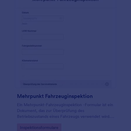
synchronisieren. Keine Programmierkenntnisse
notwendig!
Mehrpunkt Fahrzeuginspektion
Ein Mehrpunkt-Fahrzeuginspektion -Formular ist ein
Dokument, das zur Überprüfung des
Betriebszustands eines Fahrzeugs verwendet wird.
Verwenden Sie dieses kostenlose Formular für eine
Go to Category:
Inspektionsformulare
Mehrpunkt-Fahrzeuginspektion, um den Zustand