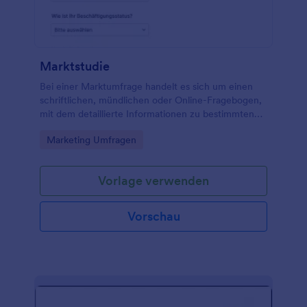
Marktstudie
Bei einer Marktumfrage handelt es sich um einen
schriftlichen, mündlichen oder Online-Fragebogen,
mit dem detaillierte Informationen zu bestimmten
Themen innerhalb eines Zielmarktes eingeholt
Go to Category:
Marketing Umfragen
werden sollen.
Vorlage verwenden
Vorschau