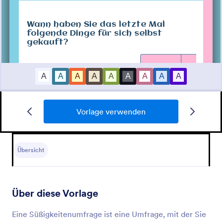
Vorlage verwenden
Umfrage Soziale Medien Vorlage
Umfrage Soziale Medien
Übersicht
Go to Category:
Umfragen
Über diese Vorlage
Vorlage verwenden
Eine Süßigkeitenumfrage ist eine Umfrage, mit der Sie