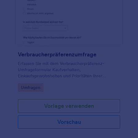
Verbraucherpräferenzumfrage
Erfassen Sie mit dem Verbraucherpräferenz-
Umfrageformular Kaufverhalten,
Einkaufsgewohnheiten und Prioritäten Ihrer
Zielgruppe für fundierte Entscheidungen in
Go to Category:
Umfragen
Marktforschung, Handel und E-Commerce mit
Jotform.
Vorlage verwenden
Vorschau