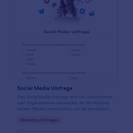
Social Media Umfrage
Eine Social Media-Umfrage wird von Unternehmen
oder Organisationen verwendet, die die Nutzung
sozialer Medien untersuchen, um die benötigten
Daten zu erfassen. Mit der kostenlosen Online-
Go to Category:
Marketing Umfragen
Umfrage für soziale Medien von Jotform können Sie
ein besseres Verständnis dafür gewinnen, wie
Menschen mit ihren sozialen Medien interagieren,