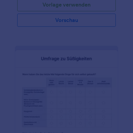
Vorlage verwenden
indem Sie Umfrageantworten von jedem beliebigen
Gerät aus erfassen! Passen Sie das Vorlagendesign
einfach mit unserem Drag & Drop-Generator an -
Vorschau
dann teilen Sie Ihr benutzerdefiniertes Formular mit
einem Link oder betten es in Ihre Website ein, um
sofort Antworten zu erhalten. Möchten Sie diese
Social Media-Umfragevorlage ändern? Fügen Sie
weitere Fragen hinzu, laden Sie Ihr Logo hoch,
ändern Sie Schriftarten und Farben und verbinden
Sie Ihr Formular mit über 100 kostenlosen
Integrationen - darunter Google Drive, Dropbox,
Trello, Airtable und mehr - um Umfragedaten mit
Ihren anderen Konten zu synchronisieren.
Außerdem können Sie mit dem Jotform
Berichtgenerator professionelle, gemeinsam
nutzbare Berichte erstellen, um Ihre Umfragedaten
besser zu analysieren! Sparen Sie Zeit und Papier,
indem Sie Ihre Social Media-Umfrage mit dieser
kostenlosen Social Media-Umfragevorlage online
durchführen.