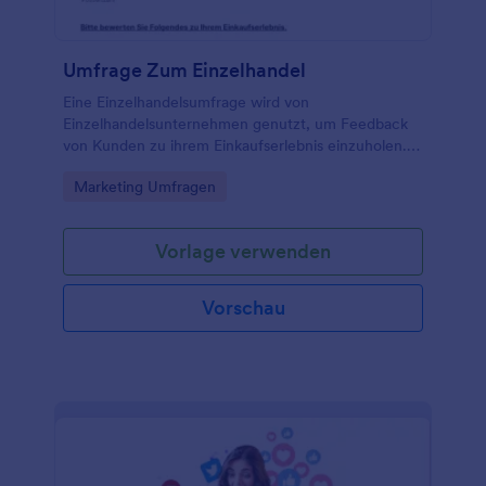
Umfrage Zum Einzelhandel
Eine Einzelhandelsumfrage wird von
Einzelhandelsunternehmen genutzt, um Feedback
von Kunden zu ihrem Einkaufserlebnis einzuholen.
Mit der kostenlosen Einzelhandelsumfragevorlage
Go to Category:
Marketing Umfragen
von Jotform können Geschäftsinhaber und Manager
online Umfragefragen stellen und von jedem Gerät
aus Antworten erhalten!
Vorlage verwenden
Vorschau