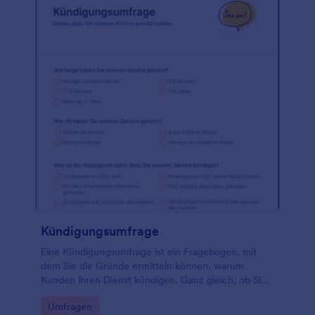
Kündigungsumfrage
Eine Kündigungsumfrage ist ein Fragebogen, mit
dem Sie die Gründe ermitteln können, warum
Kunden ihren Dienst kündigen. Ganz gleich, ob Sie
Unternehmer oder Verbraucher sind, nutzen Sie
Go to Category:
Umfragen
diese kostenlose Umfrage zur Kündigung, um von