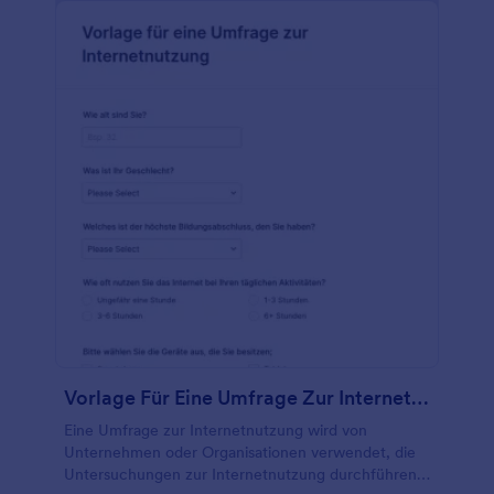
Möchten Sie dieses Umfrageformular an Ihre
Kampagne anpassen? Fügen Sie Ihr Logo hinzu,
aktualisieren Sie das Hintergrundbild, oder fügen Sie
weitere Formularfelder hinzu, um gleichzeitig
Kontakte oder Feedback zu Ihrer Kampagne zu
sammeln. Sie können Ihre Eingaben sogar mit den
mehr als 100 Integrationen von Jotform
synchronisieren und einfach in andere Konten wie
Google Drive, Dropbox und Box übertragen. Zeigen
Sie die Antworten an und erhalten Sie die
Informationen, die Sie von den Wählern benötigen,
mit einem kostenlosen Online-Umfrageformular für
Kampagnen.
Vorlage Für Eine Umfrage Zur Internetnutzung
Eine Umfrage zur Internetnutzung wird von
Unternehmen oder Organisationen verwendet, die
Untersuchungen zur Internetnutzung durchführen,