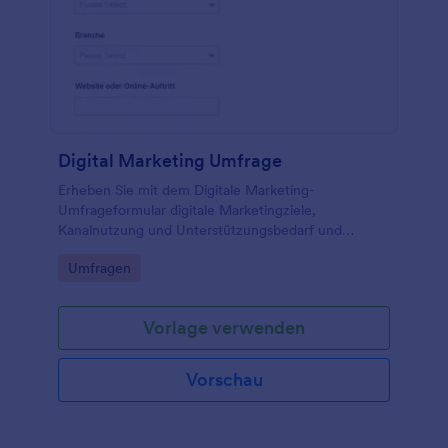
Digital Marketing Umfrage
Erheben Sie mit dem Digitale Marketing-
Umfrageformular digitale Marketingziele,
Kanalnutzung und Unterstützungsbedarf und
unterstützen Sie Teams und Agenturen bei der
Go to Category:
Umfragen
Auswertung und Priorisierung für den deutschen
Markt.
Vorlage verwenden
Vorschau