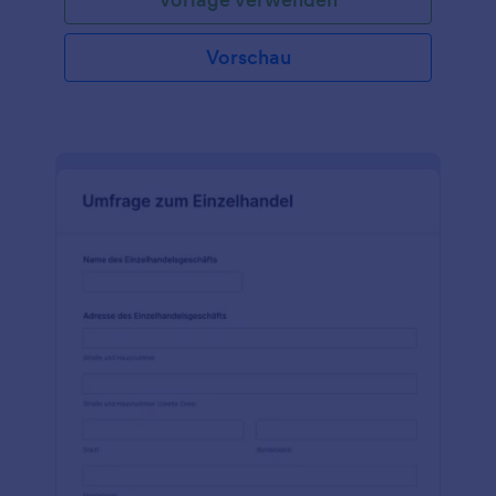
nach dem Namen, dem Alter, dem Geschlecht und
den Kontaktdaten des Befragten fragen. In dieser
Formularvorlage wird auch gefragt, welche Art von
Vorschau
T-Shirts die Kunden normalerweise kaufen, wo sie
kaufen, welche Größe sie bevorzugen und welche
Zahlungsmethode sie normalerweise verwenden.
Dieses Umfrageformular kann mit Hilfe des
Einbettungscodes oder des Iframe-Codes in jede
Website eingebettet werden. Dieses Formular kann
auch über einen direkten Link weitergegeben
werden, so dass Sie es in den Inhalt einer E-Mail
einfügen und an Ihre Kunden senden können. Die
Anpassung und Bearbeitung dieser Formularvorlage
ist sehr einfach. Sie müssen sie nur über den
Formulargenerator öffnen, der intuitiv und
unkompliziert ist.