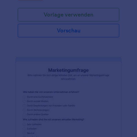
Ihren Kunden zu erfahren, warum sie ihren Dienst
gekündigt haben - und nutzen Sie diese
Vorlage verwenden
Informationen, um Ihr Unternehmen zu verbessern.
Passen Sie die Fragen einfach so an, dass sie zu
Ihrem Unternehmen und den benötigten
Vorschau
Informationen passen. Kopieren Sie einfach diese
vorgefertigte Vorlage und binden Sie sie entweder
in Ihre Website ein, versenden Sie sie per E-Mail
oder verwenden Sie sie als eigenständige Vorlage.
Alle Felder sind überarbeitbar. Sie können entweder
die vorhandenen Fragen ändern oder neue
hinzufügen. Sie können auch das Design mit Hilfe
der erweiterten Designfunktionen vollständig
ändern. Alle Anpassungen können ohne
Programmierungskenntnisse vorgenommen
werden.