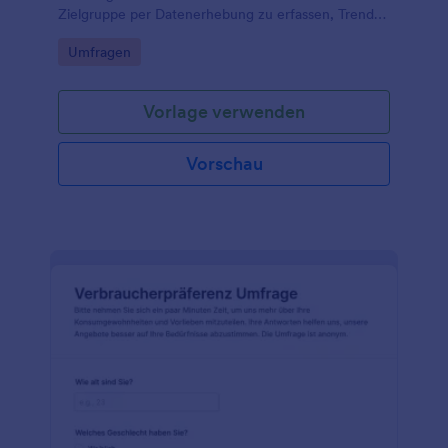
Zielgruppe per Datenerhebung zu erfassen, Trends
zu erkennen und Inhalte sowie
Go to Category:
Umfragen
Kommunikationsmaßnahmen gezielt zu verbessern.
Vorlage verwenden
Vorschau