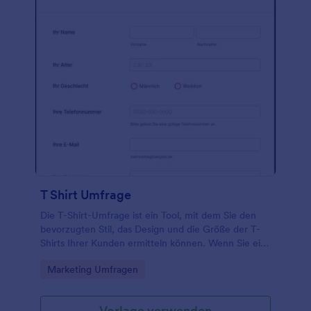
und Dropbox. Binden Sie es entweder in Ihre
Website ein, teilen Sie es als eigenständiges
Formular oder als QR-Code. Keine
Programmierkenntnisse erforderlich!
T Shirt Umfrage
Die T-Shirt-Umfrage ist ein Tool, mit dem Sie den
bevorzugten Stil, das Design und die Größe der T-
Shirts Ihrer Kunden ermitteln können. Wenn Sie ein
Geschäft führen, ist es wichtig, Ihre Kunden zu
Go to Category:
Marketing Umfragen
kennen, damit Sie wissen, welche Produkte Sie
ihnen verkaufen sollten. Diese T-Shirt-
Umfrageformularvorlage enthält Formularfelder, die
Vorlage verwenden