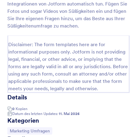
Integrationen von Jotform automatisch tun. Fügen Sie
Fragebogen Einkaufsverhalten
Fotos und sogar Videos von Süßigkeiten ein und fügen
Sie Ihre eigenen Fragen hinzu, um das Beste aus Ihrer
Fragebogen Einkaufsverhalten hilft Ihnen, das
Kaufverhalten Ihrer Nutzer besser zu verstehen.
Süßigkeitenumfrage zu machen.
Go to Category:
Marketing Umfragen
Disclaimer: The form templates here are for
informational purposes only. Jotform is not providing
legal, financial, or other advice, or implying that the
Vorlage verwenden
forms are legally valid in all or any jurisdictions. Before
using any such form, consult an attorney and/or other
Vorschau
applicable professionals to make sure that the form
meets your needs, legally and otherwise.
Details
0
Kopien
Datum des letzten Updates:
11. Mai 2026
Kategorien
Zur Kategorie:
Marketing Umfragen