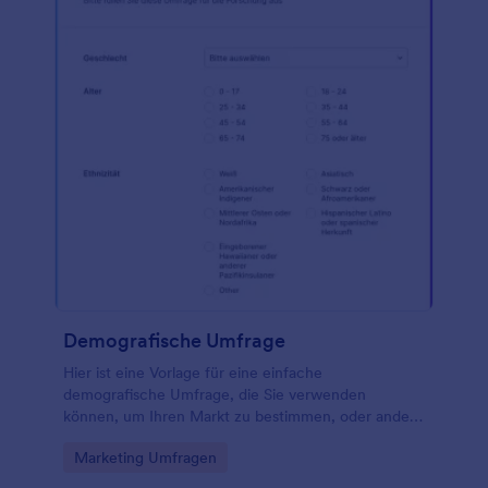
Demografische Umfrage
Hier ist eine Vorlage für eine einfache
demografische Umfrage, die Sie verwenden
können, um Ihren Markt zu bestimmen, oder andere
Forschung zu betreiben. Mit dieser demografischen
Go to Category:
Marketing Umfragen
Umfrage für Forschung können Sie das Geschlecht,
Alter, Bildungsstand, Haushaltseinkommen und