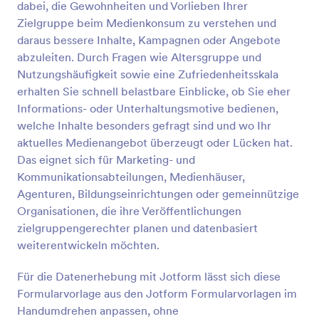
dabei, die Gewohnheiten und Vorlieben Ihrer
einschätzen, verschiedene Aussagen bewerten und
Vorschau
zusätzliche Kommentare oder Bedenken äußern.
Zielgruppe beim Medienkonsum zu verstehen und
Die Umfrageantworten werden sofort empfangen,
daraus bessere Inhalte, Kampagnen oder Angebote
in Jotform-Tabellen gespeichert und organisiert.
abzuleiten. Durch Fragen wie Altersgruppe und
Diese Datenbank ist konfigurierbar und kann mit
Nutzungshäufigkeit sowie eine Zufriedenheitsskala
anderen geteilt werden.Passen Sie diese
erhalten Sie schnell belastbare Einblicke, ob Sie eher
Technologieumfragevorlage in wenigen Minuten mit
unserem Drag-and-drop-Formulargenerator an.
Informations- oder Unterhaltungsmotive bedienen,
Fügen Sie Formularfelder, Bewertungsskalen,
welche Inhalte besonders gefragt sind und wo Ihr
Widgets, Bilder, Logos und vieles mehr hinzu. Sie
aktuelles Medienangebot überzeugt oder Lücken hat.
können Ihre Technologieumfrage sogar mit über 100
Das eignet sich für Marketing- und
Apps integrieren, um die Antworten direkt an Ihre
Kommunikationsabteilungen, Medienhäuser,
anderen Online-Konten zu senden. Mit dem
Jotform Report Builder erstellen Sie mit nur einem
Agenturen, Bildungseinrichtungen oder gemeinnützige
Klick automatisch visuelle Berichte aus den
Organisationen, die ihre Veröffentlichungen
Umfrageantworten – ideal für eine schnelle und
zielgruppengerechter planen und datenbasiert
einfache Datenanalyse. Erfahren Sie, wie Sie die
weiterentwickeln möchten.
Nutzung und das Verständnis von Technologie mit
einer anpassbaren Technologieumfrage verbessern
Für die Datenerhebung mit Jotform lässt sich diese
können!
Formularvorlage aus den Jotform Formularvorlagen im
Handumdrehen anpassen, ohne