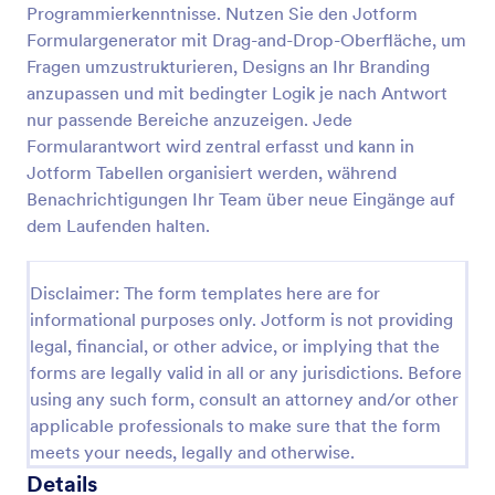
Programmierkenntnisse. Nutzen Sie den Jotform
Luftqualitätsumfrage
Formulargenerator mit Drag-and-Drop-Oberfläche, um
Fragen umzustrukturieren, Designs an Ihr Branding
Erfassen Sie Beobachtungen zur Luftqualität
standortbezogen und einheitlich, um Trends zu
anzupassen und mit bedingter Logik je nach Antwort
erkennen und Rückmeldungen aus der Bevölkerung
nur passende Bereiche anzuzeigen. Jede
mit Jotform gezielt für Auswertungen und
Formularantwort wird zentral erfasst und kann in
Go to Category:
Umfragen
Maßnahmenplanung zu nutzen.
Jotform Tabellen organisiert werden, während
Benachrichtigungen Ihr Team über neue Eingänge auf
Vorlage verwenden
dem Laufenden halten.
Vorschau
Disclaimer: The form templates here are for
informational purposes only. Jotform is not providing
legal, financial, or other advice, or implying that the
forms are legally valid in all or any jurisdictions. Before
using any such form, consult an attorney and/or other
applicable professionals to make sure that the form
meets your needs, legally and otherwise.
Details