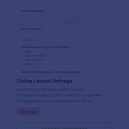
Online Lernen Umfrage
Sammeln Sie mit dem Online-Lernen-
Umfrageformular gezielt Feedback zu digitalen
Lernangeboten und verbessern Sie Kurse,
Plattformen und Betreuung durch zuverlässige
Go to Category:
Umfragen
Datenerfassung und zentrale Formularantworten in
Jotform.
Vorlage verwenden