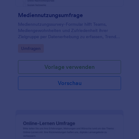
Mediennutzungsumfrage
Mediennutzungssurvey-Formular hilft Teams,
Mediengewohnheiten und Zufriedenheit ihrer
Zielgruppe per Datenerhebung zu erfassen, Trends
zu erkennen und Inhalte sowie
Go to Category:
Umfragen
Kommunikationsmaßnahmen gezielt zu verbessern.
Vorlage verwenden
Vorschau