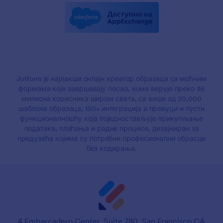
Jotform је најлакши онлајн креатор образаца са моћним
формама које завршавају посао, коме верује преко 35
милиона корисника широм света, са више од 20,000
шаблона образаца, 150+ интеграција и превуци и пусти
функционалношћу која поједностављује прикупљање
података, плаћања и радне процесе, дизајниран за
предузећа којима су потребни професионални обрасци
без кодирања.
4 Embarcadero Center, Suite 780, San Francisco CA