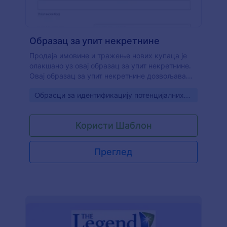
Образац за упит некретнине
Продаја имовине и тражење нових купаца је
олакшано уз овај образац за упит некретнине.
Овај образац за упит некретнине дозвољава
купцима да добију списак жељених
Go to Category:
Oбрасци за идентификацију потенцијалних
некретнина и договоре посету. Овај образац
клијената
прикупља основне информације
заинтересоване особе, тип некретнине за који
Користи Шаблон
су заинтересовани и информације о посети.
Једноставан, а професионан изглед обрасца
можеш прилагодити и форматирати са лакоћом
Преглед
користећи Jotform креатор образаца. Пробај га
одмах иискористи погодности коришћења овог
шаблона обрасца за упит некретнине.