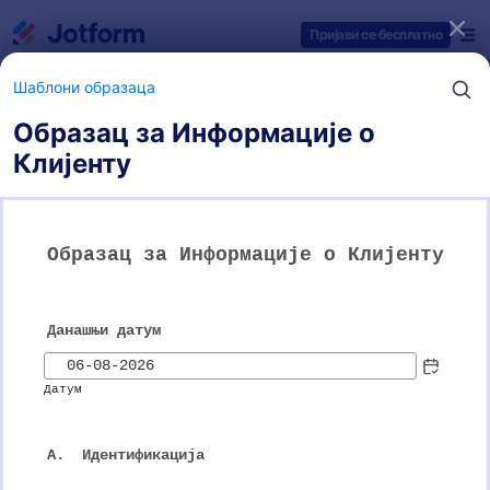
Dialog start
Пријави се бесплатно
Шаблони образаца
Образац за Информације о
Клијенту
Категорије шаблона образаца
Шаблони образаца
Oбрасци за идентификацију
потенцијалних клијената
9 Шаблона