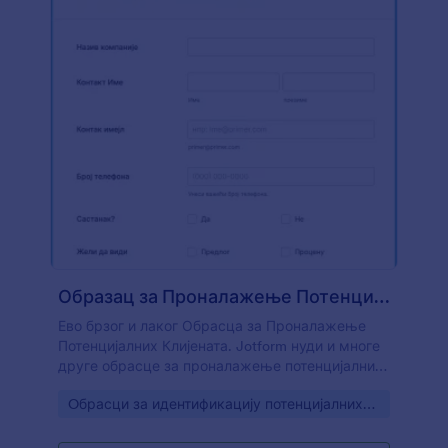
Образац за Проналажење Потенцијалних Клијената
Ево брзог и лаког Обрасца за Проналажење
Потенцијалних Клијената. Jotform нуди и многе
друге обрасце за проналажење потенцијалних
клијената које можеш да изабрати.
Go to Category:
Oбрасци за идентификацију потенцијалних
клијената