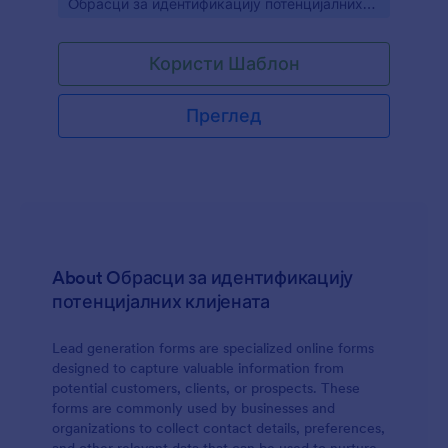
Go to Category:
Oбрасци за идентификацију потенцијалних
клијената
Користи Шаблон
Преглед
About Oбрасци за идентификацију
потенцијалних клијената
Lead generation forms are specialized online forms
designed to capture valuable information from
potential customers, clients, or prospects. These
forms are commonly used by businesses and
organizations to collect contact details, preferences,