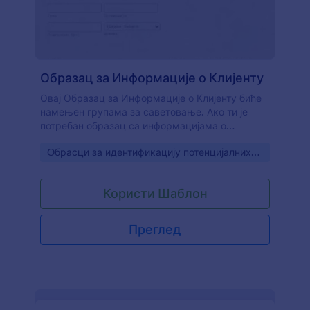
Образац за Информације о Клијенту
Овај Образац за Информације о Клијенту биће
намењен групама за саветовање. Ако ти је
потребан образац са информацијама о
клијенту, где можеш боље да упознаш своје
Go to Category:
Oбрасци за идентификацију потенцијалних
клијенте, овај шаблон садржи одељке који ће
клијената
ти помоћи. Користите овај образац обрасца за
информације да прикупиш њихове личне
Користи Шаблон
податке, препоруке (ако их има), тренутног
лекара, послодавца, образовање. обуку и
породичну историју.
Преглед