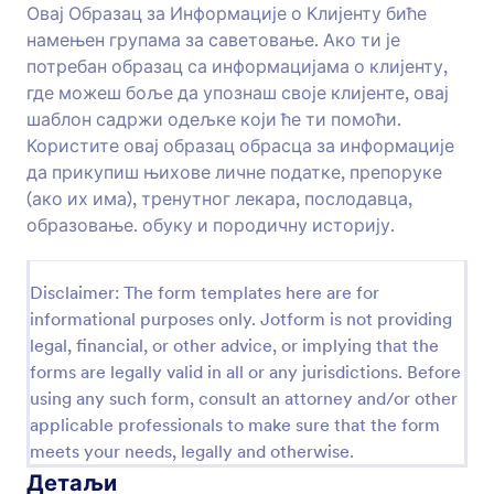
као самостални образац.
Овај Образац за Информације о Клијенту биће
намењен групама за саветовање. Ако ти је
Преглед
потребан образац са информацијама о клијенту,
где можеш боље да упознаш своје клијенте, овај
шаблон садржи одељке који ће ти помоћи.
Користите овај образац обрасца за информације
да прикупиш њихове личне податке, препоруке
(ако их има), тренутног лекара, послодавца,
образовање. обуку и породичну историју.
Disclaimer: The form templates here are for
informational purposes only. Jotform is not providing
legal, financial, or other advice, or implying that the
forms are legally valid in all or any jurisdictions. Before
using any such form, consult an attorney and/or other
applicable professionals to make sure that the form
meets your needs, legally and otherwise.
Детаљи