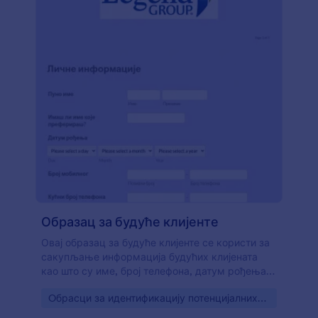
Образац за будуће клијенте
Овај образац за будуће клијенте се користи за
сакупљање информација будућих клијената
као што су име, број телефона, датум рођења,
лични и пословни имејл, адреса. Образац је
Go to Category:
Oбрасци за идентификацију потенцијалних
користан финансијским саветницима и
клијената
пројектантима. Такође можеш повезати