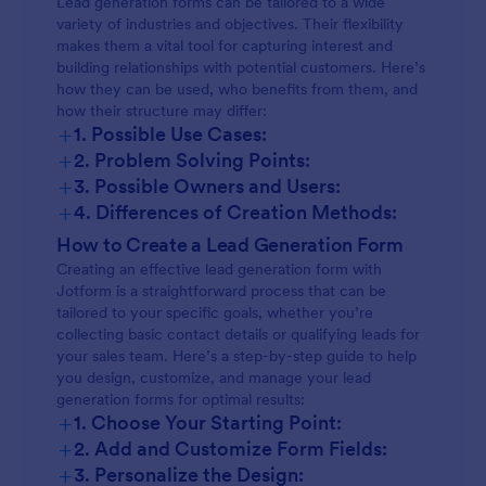
Lead generation forms can be tailored to a wide
variety of industries and objectives. Their flexibility
makes them a vital tool for capturing interest and
building relationships with potential customers. Here’s
how they can be used, who benefits from them, and
how their structure may differ:
+
1. Possible Use Cases:
+
2. Problem Solving Points:
+
3. Possible Owners and Users:
+
4. Differences of Creation Methods:
How to Create a Lead Generation Form
Creating an effective lead generation form with
Jotform is a straightforward process that can be
tailored to your specific goals, whether you’re
collecting basic contact details or qualifying leads for
your sales team. Here’s a step-by-step guide to help
you design, customize, and manage your lead
generation forms for optimal results:
+
1. Choose Your Starting Point:
+
2. Add and Customize Form Fields:
+
3. Personalize the Design: