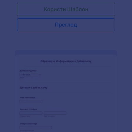
образац са многим CRM системима као што су
Користи Шаблон
Salesforce, HubSpot, Pipedrive и многи други.
Преглед