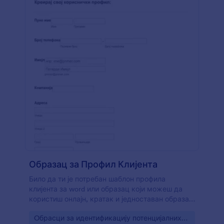
Образац за Профил Клијента
Било да ти је потребан шаблон профила
клијента за word или образац који можеш да
користиш онлајн, кратак и једноставан образац
би увек био пожељнији. Овај Образац за
Go to Category:
Oбрасци за идентификацију потенцијалних
Профил Клијента ће поставити основна (али