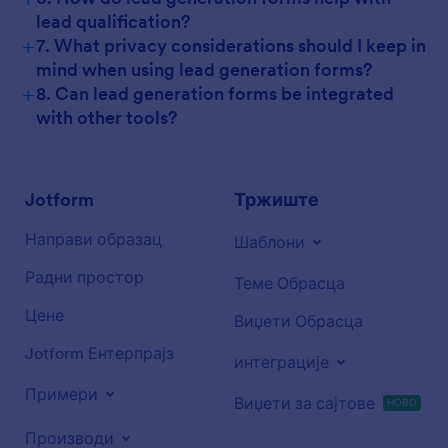
lead qualification?
+
7. What privacy considerations should I keep in
mind when using lead generation forms?
+
8. Can lead generation forms be integrated
with other tools?
Jotform
Тржиште
Направи образац
Шаблони
Радни простор
Теме Обрасца
Цене
Виџети Обрасца
Jotform Ентерпрајз
интеграције
Примери
Виџети за сајтове
НОВО
Производи