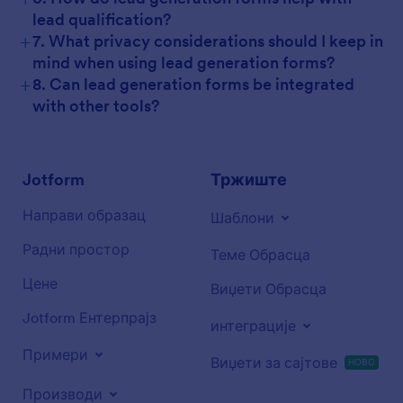
lead qualification?
+
7. What privacy considerations should I keep in
mind when using lead generation forms?
+
8. Can lead generation forms be integrated
with other tools?
Jotform
Тржиште
Направи образац
Шаблони
Радни простор
Теме Обрасца
Цене
Виџети Обрасца
Jotform Ентерпрајз
интеграције
Примери
Виџети за сајтове
НОВО
Производи