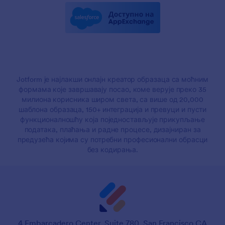
Jotform је најлакши онлајн креатор образаца са моћним
формама које завршавају посао, коме верује преко 35
милиона корисника широм света, са више од 20,000
шаблона образаца, 150+ интеграција и превуци и пусти
функционалношћу која поједностављује прикупљање
података, плаћања и радне процесе, дизајниран за
предузећа којима су потребни професионални обрасци
без кодирања.
4 Embarcadero Center, Suite 780, San Francisco CA