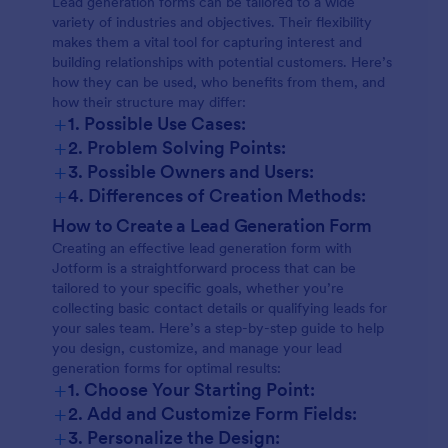
Lead generation forms can be tailored to a wide
variety of industries and objectives. Their flexibility
makes them a vital tool for capturing interest and
building relationships with potential customers. Here’s
how they can be used, who benefits from them, and
how their structure may differ:
+
1. Possible Use Cases:
+
2. Problem Solving Points:
+
3. Possible Owners and Users:
+
4. Differences of Creation Methods:
How to Create a Lead Generation Form
Creating an effective lead generation form with
Jotform is a straightforward process that can be
tailored to your specific goals, whether you’re
collecting basic contact details or qualifying leads for
your sales team. Here’s a step-by-step guide to help
you design, customize, and manage your lead
generation forms for optimal results:
+
1. Choose Your Starting Point:
+
2. Add and Customize Form Fields:
+
3. Personalize the Design: