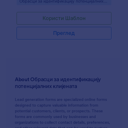
Go to Category:
Oбрасци за идентификацију потенцијалних
клијената
Користи Шаблон
Преглед
About Oбрасци за идентификацију
потенцијалних клијената
Lead generation forms are specialized online forms
designed to capture valuable information from
potential customers, clients, or prospects. These
forms are commonly used by businesses and
organizations to collect contact details, preferences,