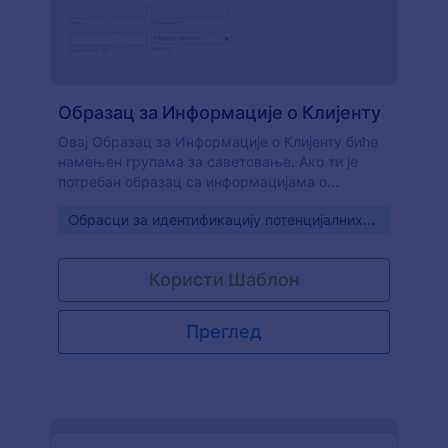
Образац за Информације о Клијенту
Овај Образац за Информације о Клијенту биће
намењен групама за саветовање. Ако ти је
потребан образац са информацијама о
клијенту, где можеш боље да упознаш своје
Go to Category:
Oбрасци за идентификацију потенцијалних
клијенте, овај шаблон садржи одељке који ће
клијената
ти помоћи. Користите овај образац обрасца за
информације да прикупиш њихове личне
Користи Шаблон
податке, препоруке (ако их има), тренутног
лекара, послодавца, образовање. обуку и
породичну историју.
Преглед