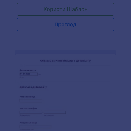
образац са многим CRM системима као што су
Користи Шаблон
Salesforce, HubSpot, Pipedrive и многи други.
Преглед