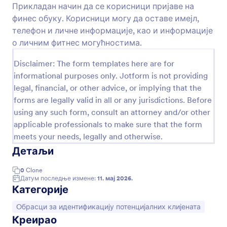
као самостални образац.
Прикладан начин да се корисници пријаве на
финес обуку. Корисници могу да оставе имејл,
Преглед
телефон и личне информације, као и информације
о личним фитнес могућностима.
Disclaimer: The form templates here are for
informational purposes only. Jotform is not providing
legal, financial, or other advice, or implying that the
forms are legally valid in all or any jurisdictions. Before
using any such form, consult an attorney and/or other
applicable professionals to make sure that the form
meets your needs, legally and otherwise.
Детаљи
0
Clone
Датум последње измене:
11. мај 2026.
Категорије
Иди на категорију:
Oбрасци за идентификацију потенцијалних клијената
Креирао