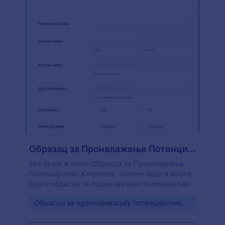
Образац за Проналажење Потенцијалних Клијената
Ево брзог и лаког Обрасца за Проналажење
Потенцијалних Клијената. Jotform нуди и многе
друге обрасце за проналажење потенцијалних
клијената које можеш да изабрати.
Go to Category:
Oбрасци за идентификацију потенцијалних
клијената