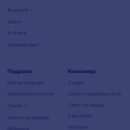
Функције
Aлати
AI Алати
Алтернативе
Подршка
Компанија
Контактирај нас
О нама
Корисничко упуство
Jotform чињенице за AI
Пакет за медије
Помоћ
У вестима
Jotform академија
Билтени
Вебинари