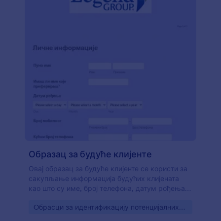
Образац за будуће клијенте
Овај образац за будуће клијенте се користи за
сакупљање информација будућих клијената
као што су име, број телефона, датум рођења,
лични и пословни имејл, адреса. Образац је
Go to Category:
Oбрасци за идентификацију потенцијалних
користан финансијским саветницима и
клијената
пројектантима. Такође можеш повезати