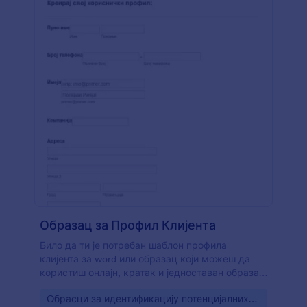
Образац за Профил Клијента
Било да ти је потребан шаблон профила
клијента за word или образац који можеш да
користиш онлајн, кратак и једноставан образац
би увек био пожељнији. Овај Образац за
Go to Category:
Oбрасци за идентификацију потенцијалних
Профил Клијента ће поставити основна (али