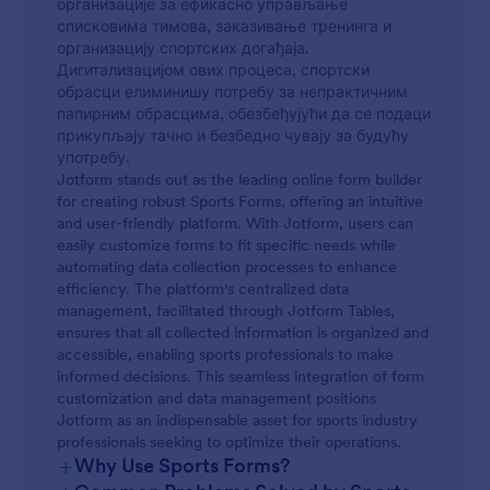
организације за ефикасно управљање
списковима тимова, заказивање тренинга и
организацију спортских догађаја.
Дигитализацијом ових процеса, спортски
обрасци елиминишу потребу за непрактичним
папирним обрасцима, обезбеђујући да се подаци
прикупљају тачно и безбедно чувају за будућу
употребу.
Jotform stands out as the leading online form builder
for creating robust Sports Forms, offering an intuitive
and user-friendly platform. With Jotform, users can
easily customize forms to fit specific needs while
automating data collection processes to enhance
efficiency. The platform's centralized data
management, facilitated through Jotform Tables,
ensures that all collected information is organized and
accessible, enabling sports professionals to make
informed decisions. This seamless integration of form
customization and data management positions
Jotform as an indispensable asset for sports industry
professionals seeking to optimize their operations.
+
Why Use Sports Forms?