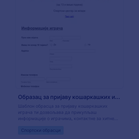
Образац за пријаву кошаркашких играча
Шаблон обрасца за пријаву кошаркашких
играча ти дозвољава да прикупљаш
информације о играчима, контактне за хитне
случајеве, информације о осигурању, дозволе
Go to Category:
Спортски обрасци
родитеља и ослобађање одговорности. Можеш
користити овај образац као основу и додати