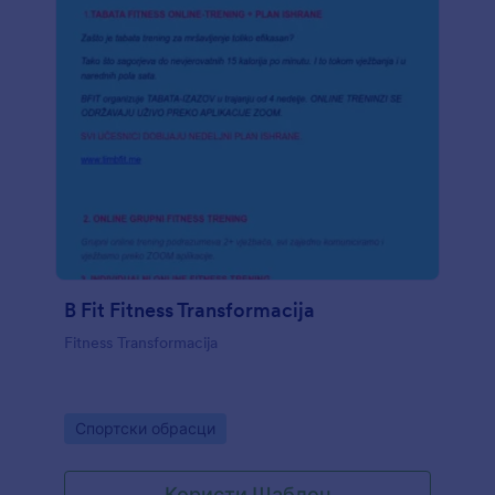
B Fit Fitness Transformacija
Fitness Transformacija
Go to Category:
Спортски обрасци
Користи Шаблон