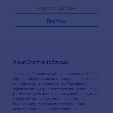
лого, боје, стилове текста, и на крају га
Користи Шаблон
уградити у свој сајт или користити као
независни образац.
Преглед
About Спортски обрасци
Спортски обрасци су специјализовани дигитални
обрасци дизајнирани да одговоре на динамичне
потребе спортске индустрије. Ови обрасци
поједностављују различите операције као што су
регистрација за догађаје, прикупљање података
о спортистима и прикупљање повратних
информација. У стварним токовима рада,
спортске обрасце користе спортске