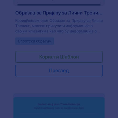
Образац за Пријаву за Лични Тренинг
Коришћењем овог Образац за Пријаву за Лични
Тренинг, можеш прикупити информације о
својим клијентима као што су информације о
животном стилу, медицинске и здравствене
Go to Category:
Спортски обрасци
информације и циљеви клијента. Овај Образац
за Пријаву за Лични Тренинг ти омогућава да
сазнаш циљеве својих клијената. Дакле, обуку
Користи Шаблон
можеш прилагодити потребама клијента.
Преглед