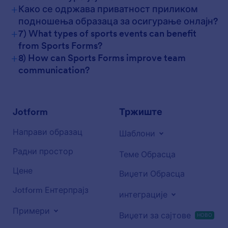
+
Како се одржава приватност приликом
подношења образаца за осигурање онлајн?
+
7) What types of sports events can benefit
from Sports Forms?
+
8) How can Sports Forms improve team
communication?
Jotform
Тржиште
Направи образац
Шаблони
Радни простор
Теме Обрасца
Цене
Виџети Обрасца
Jotform Ентерпрајз
интеграције
Примери
Виџети за сајтове
НОВО