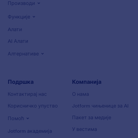
Производи
Функције
Aлати
AI Алати
Алтернативе
Подршка
Компанија
Контактирај нас
О нама
Корисничко упуство
Jotform чињенице за AI
Пакет за медије
Помоћ
У вестима
Jotform академија