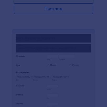
прикупљаш контакт информације, о позицији на
којој желе да играју и информације о здрављу.
Преглед
То ти олашава да видиш колико играча имаш и
број тренера или опреме које ће ти бити
потребна. Учини да се твој образац за
регистрацију фудбалских играча истиче
користећи апликације, виџете и теме JotForm-
а. Можеш користити овај шаблон као почетак, и
прилагодити га да се слаже са твојим
потребама.