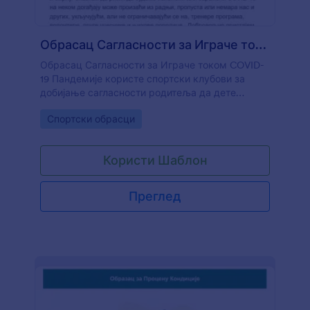
Обрасац Сагласности за Играче током COVID 19 Пандемије
Обрасац Сагласности за Играче током COVID-
19 Пандемије користе спортски клубови за
добијање сагласности родитеља да дете
учествује у активностима клуба током COVID-
Go to Category:
Спортски обрасци
19 пандемије.
Користи Шаблон
Преглед