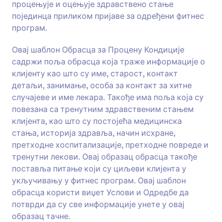
процењује и оцењује здравствено стање
позадину, стил текста и теме, и на крају
Преглед
уградити образац у сајт, или га користити
појединца приликом пријаве за одређени фитнес
самостално.
програм.
Овај шаблон Обрасца за Процену Кондиције
садржи поља обрасца која траже информације о
клијенту као што су име, старост, контакт
детаљи, занимање, особа за контакт за хитне
случајеве и име лекара. Такође има поља која су
повезана са тренутним здравственим стањем
клијента, као што су постојећа медицинска
стања, историја здравља, начин исхране,
претходне хоспитализације, претходне повреде и
тренутни лекови. Овај образац обрасца такође
поставља питање који су циљеви клијента у
укључивању у фитнес програм. Овај шаблон
обрасца користи виџет Услови и Одредбе да
потврди да су све информације унете у овај
образац тачне.