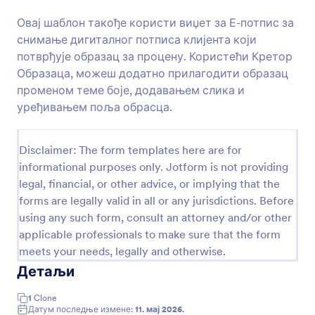
Online Fitness Transformacija
Овај шаблон такође користи виџет за Е-потпис за
снимање дигиталног потписа клијента који
Online Fitness Transformacija
потврђује образац за процену. Користећи Кретор
Образаца, можеш додатно прилагодити образац
променом теме боје, додавањем слика и
Go to Category:
Спортски обрасци
уређивањем поља обрасца.
Користи Шаблон
Disclaimer: The form templates here are for
informational purposes only. Jotform is not providing
Преглед
legal, financial, or other advice, or implying that the
forms are legally valid in all or any jurisdictions. Before
using any such form, consult an attorney and/or other
applicable professionals to make sure that the form
meets your needs, legally and otherwise.
Детаљи
1
Clone
Датум последње измене:
11. мај 2026.