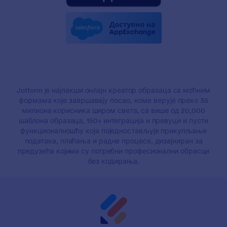
Jotform је најлакши онлајн креатор образаца са моћним
формама које завршавају посао, коме верује преко 35
милиона корисника широм света, са више од 20,000
шаблона образаца, 150+ интеграција и превуци и пусти
функционалношћу која поједностављује прикупљање
података, плаћања и радне процесе, дизајниран за
предузећа којима су потребни професионални обрасци
без кодирања.