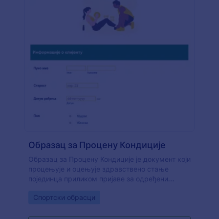
Образац за Процену Кондиције
Образац за Процену Кондиције је документ који
процењује и оцењује здравствено стање
појединца приликом пријаве за одређени
фитнес програм. Овај шаблон Обрасца за
Go to Category:
Спортски обрасци
Процену Кондиције садржи поља обрасца која
траже информације о клијенту као што су име,
старост, контакт детаљи, занимање, особа за