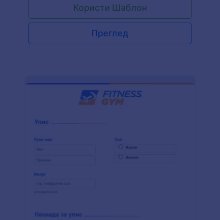
Користи Шаблон
контакт за хитне случајеве и име лекара.
Такође има поља која су повезана са
тренутним здравственим стањем клијента, као
Преглед
што су постојећа медицинска стања, историја
здравља, начин исхране, претходне
хоспитализације, претходне повреде и
тренутни лекови. Овај образац обрасца такође
поставља питање који су циљеви клијента у
укључивању у фитнес програм. Овај шаблон
обрасца користи виџет Услови и Одредбе да
потврди да су све информације унете у овај
образац тачне. Овај шаблон такође користи
виџет за Е-потпис за снимање дигиталног
потписа клијента који потврђује образац за
процену. Користећи Кретор Образаца, можеш
додатно прилагодити образац променом теме
боје, додавањем слика и уређивањем поља
обрасца.