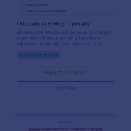
Образац за Упис у Теретану
Дочекај нове чланове без знојења. Прилагоди
овај онлајн Образац за Упис у Теретану и
угради га на веб сајт своје теретане да би
одмах примио нове чланове. Једном
Go to Category:
Спортски обрасци
интегрисан са системом за плаћање, Образац
за Упис у Теретану прихватаће плаћања
чланарине онлајн.
Користи Шаблон
Преглед