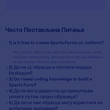
For Customers
Често Постављана Питања
-
1) Is it free to create Sports Forms on Jotform?
Yes, Jotform offers a free plan that allows users to create
and share Sports Forms, although there may be limitations
on the number of forms and submissions.
+
2) Да ли су обрасци и послати подаци
безбедни?
+
3) Do I need coding knowledge to build a
Sports Form?
+
4) Да ли могу директно да прикупљам
уплате путем својих образаца?
+
5) Да ли се ови обрасци могу користити на
мобилним уређајима?