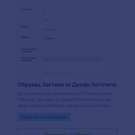
Образац Захтева за Дизајн Логотипа
Да ли желиш да направиш лого? Користи овај
Образац Захтева за Дизајн Логотипа како би
твоји клијенти описали све детаље логотипа
њихове компаније или организације. Лако је
Go to Category:
Обрасци за веб дизајн
дизајнирати ствари када су достављене све
потребне информације. Образац прикупља
личне податке, информације о компанији,
Користи Шаблон