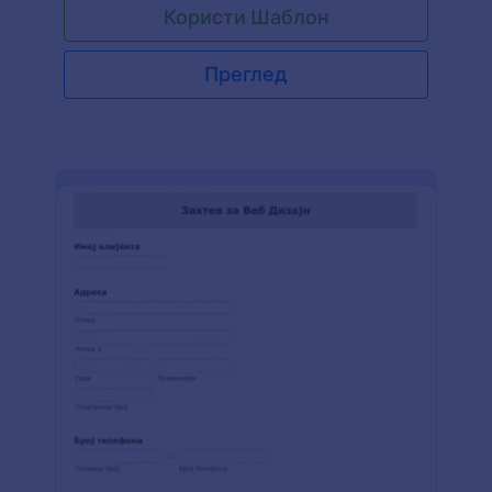
Користи Шаблон
предузећа, а затим уградите образац на свој
веб сајт, подели линк или га додај на таблет или
рачунар своје компаније. Можеш чак да
Преглед
подесиш образац за слање накнадних имјелова
својим контактима са захтевом за веб дизајн —
што је од помоћи да добијеш информације које
су ти потребне за доношење одлука. Желиш да
направиш сопствени образац? Додај лого,
промени поља обрасца и боје да одговарају
твом бренду и додај слику у позадину. Jotform-
ова бесплатна апликација нема ограничења!
Затим, да би био сигуран да ћеш искористити
све што Jotform може да понуди, погледај
наших 100+ интеграција да би синхронизовао
одговоре са својим другим налозима. Такође,
можеш да пратити своје пријаве у покрету
користећи Jotform Мобилну Апликацију.
Региструј се и почни да прикупљаш захтеве!