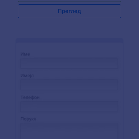
одговара стилу твоје компаније. Желиш да на
најбољи начин искористиш свој Упитник за Веб
Преглед
Дизајн? Додај бренд своје компаније, промени
позадину и додај још поља. Можеш га чак
користити и на мобилним уређајима за личне
састанке са клијентима! Моћи ћеш да
прегледаш пријаве на било ком уређају са
Jotform-овом бесплатном мобилном
апликацијом — а ако желиш да их пошаљеш на
своје друге налоге, имамо 100+ интеграција
које ће ти помоћи. Услуге професионалног
дизајна никада нису биле приступачније уз
бесплатни образац упитника за веб дизајн.