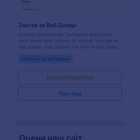
Захтев за Веб Дизајн
Креирај свој образац Захтева за Веб Дизајн
сада користећи Jotform-ов шаблон Захтева за
Веб Дизајн. Овај шаблон Захтева за Веб Дизајн
је само примерак, али можеш га уредити и
Go to Category:
Обрасци за веб дизајн
променити неке информације помоћу алата за
уређивање. PDF образац садржи основне
информације потребне за израду Захтева за
Користи Шаблон
Веб Дизајн. Само прилагоди, додај или уклони
поља према својим потребама.
Преглед