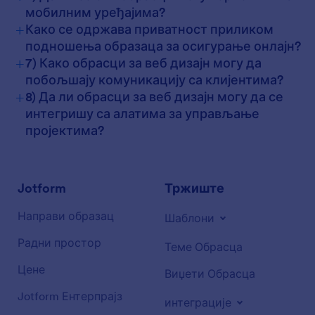
мобилним уређајима?
+
Како се одржава приватност приликом
подношења образаца за осигурање онлајн?
+
7) Како обрасци за веб дизајн могу да
побољшају комуникацију са клијентима?
+
8) Да ли обрасци за веб дизајн могу да се
интегришу са алатима за управљање
пројектима?
Jotform
Тржиште
Направи образац
Шаблони
Радни простор
Теме Обрасца
Цене
Виџети Обрасца
Jotform Ентерпрајз
интеграције