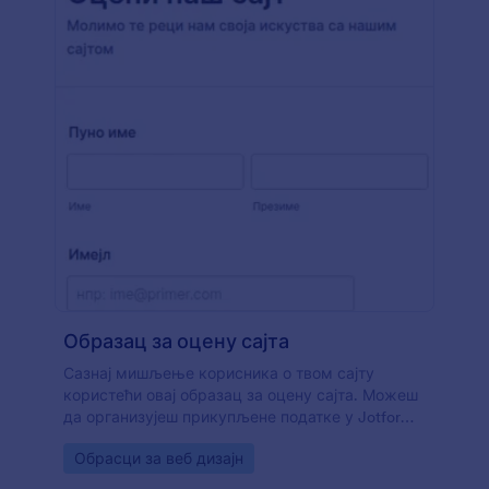
Образац за оцену сајта
Сазнај мишљење корисника о твом сајту
користећи овај образац за оцену сајта. Можеш
да организујеш прикупљене податке у Jotform
извештаје да у реалном времену видиш
Go to Category:
Обрасци за веб дизајн
преглед свих упримљених података.