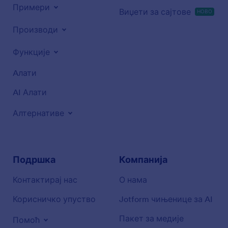
Примери
Виџети за сајтове
НОВО
Производи
Функције
Aлати
AI Алати
Алтернативе
Подршка
Компанија
Контактирај нас
О нама
Корисничко упуство
Jotform чињенице за AI
Пакет за медије
Помоћ