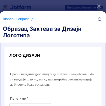
Dialog start
Пријави се бесплатно
Шаблони образаца
Образац Захтева за Дизајн
Логотипа
Категорије шаблона образаца
Шаблони образаца
Обрасци за веб дизајн
9 Шаблона