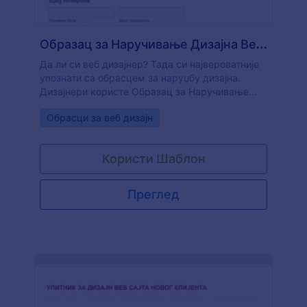
Образац за Наручивање Дизајна Веб Сајта
Да ли си веб дизајнер? Тада си највероватније
упознати са обрасцем за наруџбу дизајна.
Дизајнери користе Образац за Наручивање
Дизајна Веб Сајта да би прикупили детаље о
Go to Category:
Обрасци за веб дизајн
пројекту. Када клијенти наручују изгледе
дизајна веб странице, обично имају грубу идеју
о свом буџету, процењеном времену и општој
Користи Шаблон
теми дизајна.
Преглед