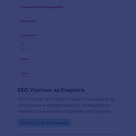
SEO Упитник за Клијенте
SEO Упитник за Клијенте користе компаније за
прикупљање информација од потенцијалних
клијената о њиховим потребама веб дизајна.
Можеш да користиш овај бесплатни шаблон
Go to Category:
Обрасци за веб дизајн
SEO Упитника за Клијенте да би управљао
захтевима за веб дизајн. Само прилагоди поља
обрасца тако да одговарају потребама твог