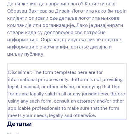
Да ли желиш да направиш лого? Користи овај
Преглед
Образац Захтева за Дизајн Логотипа како би твоји
клијенти описали све детаље логотипа њихове
компаније или организације. Лако је дизајнирати
ствари када су достављене све потребне
информације. Образац прикупља личне податке,
информације о компанији, детаље дизајна и
циљну публику.
Disclaimer: The form templates here are for
informational purposes only. Jotform is not providing
legal, financial, or other advice, or implying that the
forms are legally valid in all or any jurisdictions. Before
using any such form, consult an attorney and/or other
applicable professionals to make sure that the form
meets your needs, legally and otherwise.
Детаљи