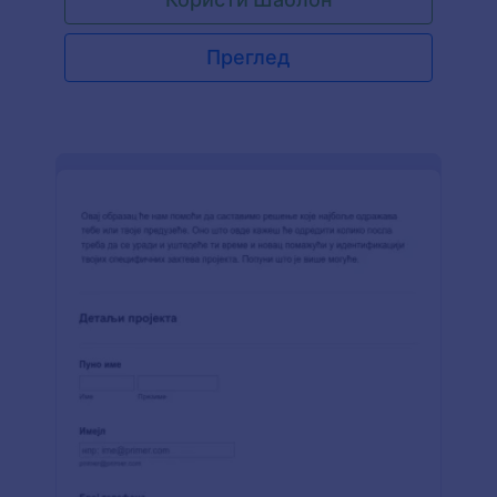
детаље дизајна и циљну публику.
Преглед