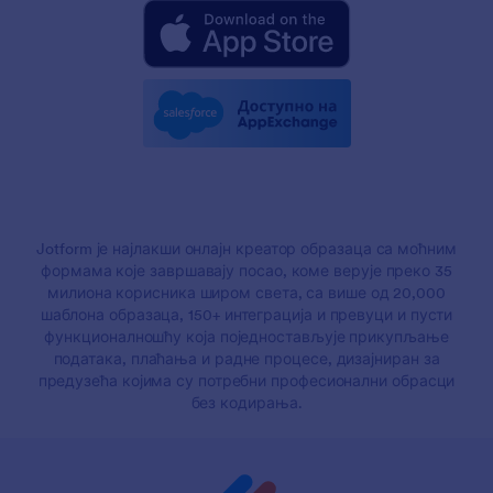
Jotform је најлакши онлајн креатор образаца са моћним
формама које завршавају посао, коме верује преко 35
милиона корисника широм света, са више од 20,000
шаблона образаца, 150+ интеграција и превуци и пусти
функционалношћу која поједностављује прикупљање
података, плаћања и радне процесе, дизајниран за
предузећа којима су потребни професионални обрасци
без кодирања.