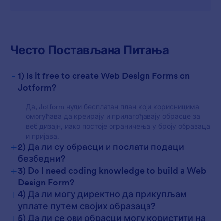
For Customers
Често Постављана Питања
-
1) Is it free to create Web Design Forms on
Jotform?
Да, Jotform нуди бесплатан план који корисницима
омогућава да креирају и прилагођавају обрасце за
веб дизајн, иако постоје ограничења у броју образаца
и пријава.
+
2) Да ли су обрасци и послати подаци
безбедни?
+
3) Do I need coding knowledge to build a Web
Design Form?
+
4) Да ли могу директно да прикупљам
уплате путем својих образаца?
+
5) Да ли се ови обрасци могу користити на