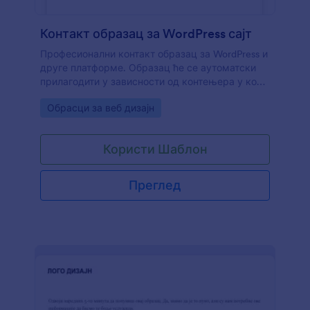
Контакт образац за WordPress сајт
Професионални контакт образац за WordPress и
друге платформе. Образац ће се аутоматски
прилагодити у зависности од контењера у ком
је постављен. Ширина такође зависи и од
Go to Category:
Обрасци за веб дизајн
величине екрана, што га чини погодно и за
мобилне уређаје.
Користи Шаблон
Преглед