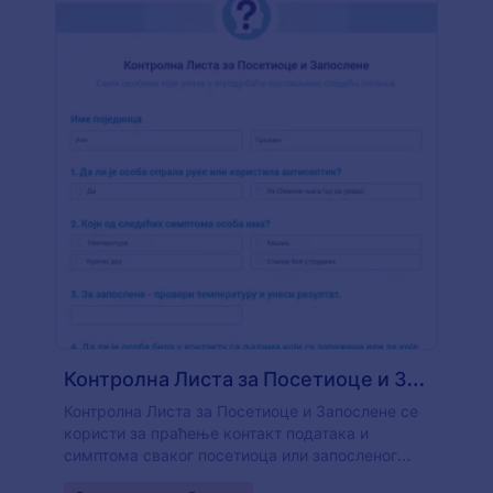
Контролна Листа за Посетиоце и Запослене
Контролна Листа за Посетиоце и Запослене се
користи за праћење контакт података и
симптома сваког посетиоца или запосленог
који је ушао у установу током кризе са