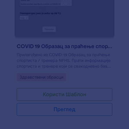
COVID 19 Образац за праћење спортиста / тренера
Прилагођено из COVID-19 Образац за праћење
спортиста / тренера NFHS. Прати информације
спортиста и тренере који се свакодневно баве
спортом.
Go to Category:
Здравствени обрасци
Користи Шаблон
Преглед