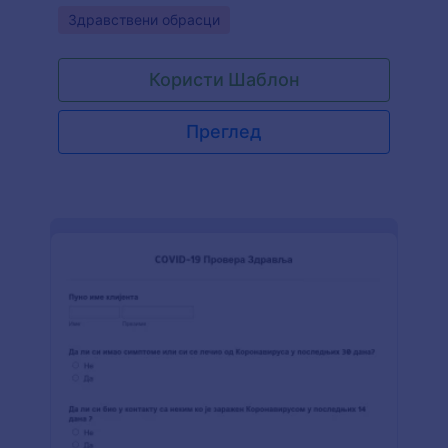
тремина ради спречавања ширења заразе
Go to Category:
Здравствени обрасци
COVID-19.
Користи Шаблон
Преглед