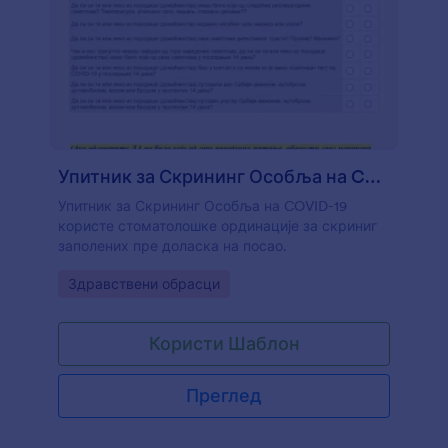
Упитник за Скрининг Особља на COVID 19
Упитник за Скрининг Особља на COVID-19
користе стоматолошке ординације за скриниг
заполених пре доласка на посао.
Go to Category:
Здравствени обрасци
Користи Шаблон
Преглед