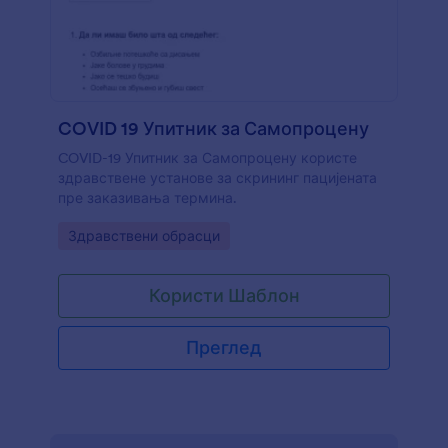
Jotform-ову HIPAA опцију. Заштити све и смањи
ширење коронавируса помоћу бесплатне
контролне листе за посетиоце и запослене.
COVID 19 Упитник за Самопроцену
COVID-19 Упитник за Самопроцену користе
здравствене установе за скрининг пацијената
пре заказивања термина.
Go to Category:
Здравствени обрасци
Користи Шаблон
Преглед