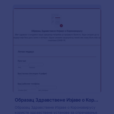
Образац Здравствене Изјаве о Коронавирусу
Образац Здравствене Изјаве о Коронавирусу
користе здравствене установе за спречавање