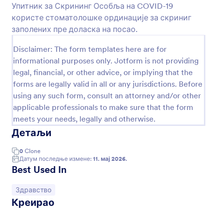
својих пацијената, кратку здравствену историју
Упитник за Скрининг Особља на COVID-19
Преглед
и сагласност за имунизацију, тако да својим
користе стоматолошке ординације за скриниг
пацијентима можеш безбедно давати вакцине
заполених пре доласка на посао.
против грипа, вакцине против морбила или
друге вакцинације. Без обзира да ли радиш у
Disclaimer: The form templates here are for
школи, на факултету или у приватној лекарској
informational purposes only. Jotform is not providing
ординацији, прилагођавање нашег Образац
legal, financial, or other advice, or implying that the
Сагласности за Вакцинацију према потребама
твоје установе је брзо и лако. Додај свој лого,
forms are legally valid in all or any jurisdictions. Before
ажурирај фонтове и боје или одабери стручно
using any such form, consult an attorney and/or other
направљен дизајн из JotForm-ове Радње Тема.
applicable professionals to make sure that the form
На крају обрасца додај поље е-потписа да би
meets your needs, legally and otherwise.
пристанак пацијента за вакцину био
Детаљи
обавезујући. А ако већ ниси, унапреди на
сребрни или златни план како би чувао
здравствене информације својих пацијената у
0
Clone
Датум последње измене:
11. мај 2026.
складу са HIPAA стандардом! Помоћу нашег
Best Used In
шаблона Обрасца Сагласности за Вакцинацију
можеш да организујеш евиденцију, заштитиш
пацијенте и уведеш своју медицинску праксу у
Иди на категорију:
Здравство
21. век.
Креирао