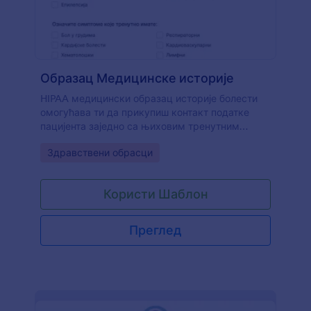
Образац Медицинске историје
HIPAA медицински образац историје болести
омогућава ти да прикупиш контакт податке
пацијента заједно са њиховим тренутним
симптомима, лековима, алергијама,
Go to Category:
Здравствени обрасци
конзумацијом лекова или супстанци и
породичном историјом болести, што омогућава
бољу здравствену услугу и ефикаснији процес
Користи Шаблон
управљања.
Преглед