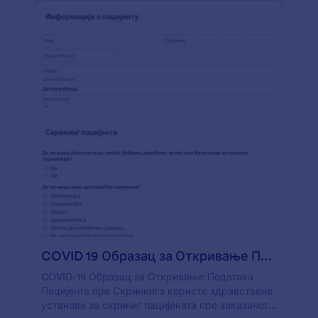
COVID 19 Образац за Откривање Података Пацијента пре Скри?
COVID-19 Образац за Откривање Података
Пацијента пре Скрининга користе здравствене
установе за скриниг пацијената пре заказаног