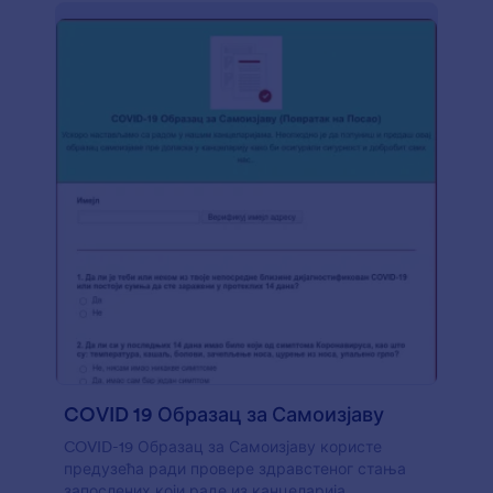
COVID 19 Образац за Самоизјаву
COVID-19 Образац за Самоизјаву користе
предузећа ради провере здравстеног стања
запослених који раде из канцеларија.