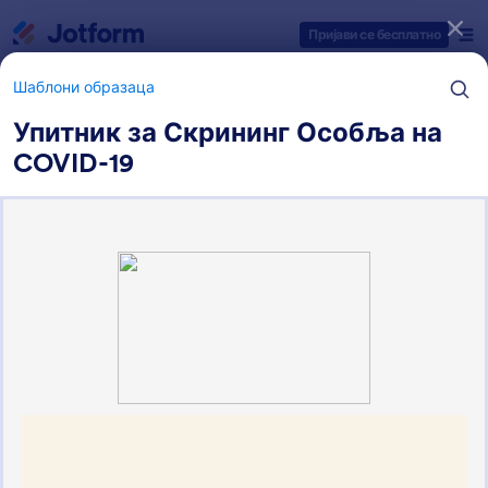
Dialog start
Пријави се бесплатно
Шаблони образаца
Упитник за Скрининг Особља на
COVID-19
Категорије шаблона образаца
Шаблони образаца
Здравствени обрасци
144 Шаблона