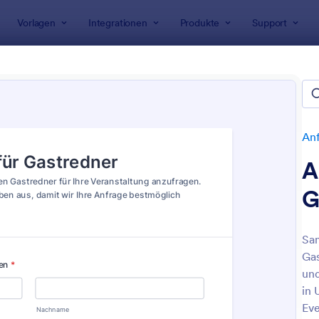
Vorlagen
Integrationen
Produkte
Support
rlagen
Anfrageformulare
Event Request Forms
t Request Forms
n
An
A
G
Sam
Gas
: Teilnahmeanfrage Für Veranstaltungen Formul
: B
Vorschau
Vorschau
und
in 
Eve