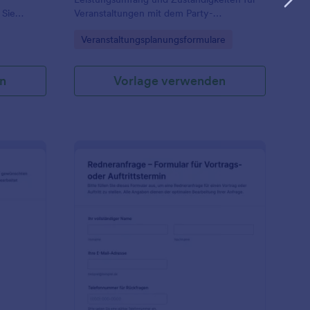
 Sie
Veranstaltungen mit dem Party-
d
Dekorvereinbarung Formular von Jotform
Go to Category:
Veranstaltungsplanungsformulare
amit
und sammeln Sie alle Angaben digital an
ppen jeder
einem Ort.
n
Vorlage verwenden
r
ünstlerangebot Formular
: Anfrageformular Für
Vorschau