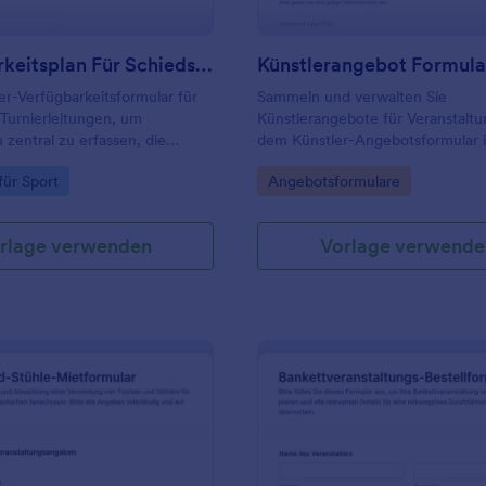
Verfügbarkeitsplan Für Schiedsrichter Formular
Künstlerangebot Formula
er-Verfügbarkeitsformular für
Sammeln und verwalten Sie
Turnierleitungen, um
Künstlerangebote für Veranstalt
 zentral zu erfassen, die
dem Künstler-Angebotsformular 
vereinfachen und
Jotform, damit Programmplanung
gory:
Go to Category:
für Sport
Angebotsformulare
ten für Spieltage und Turniere
Terminabstimmung und Datenau
gleichen.
rund um Buchungsanfragen übers
bleiben.
rlage verwenden
Vorlage verwende