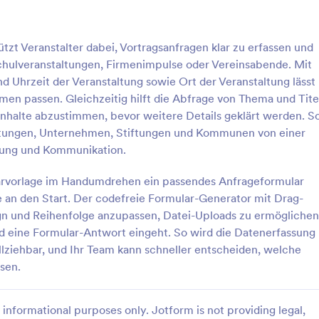
: Grill Checkliste Formular
: E
Vorschau
Vorschau
tzt Veranstalter dabei, Vortragsanfragen klar zu erfassen und
Schulveranstaltungen, Firmenimpulse oder Vereinsabende. Mit
Uhrzeit der Veranstaltung sowie Ort der Veranstaltung lässt
men passen. Gleichzeitig hilft die Abfrage von Thema und Tite
nhalte abzustimmen, bevor weitere Details geklärt werden. S
ckliste Formular
Event Sponsoring Formul
chtungen, Unternehmen, Stiftungen und Kommunen von einer
hren Grillabend mit dem
Sammeln Sie Sponsoring-Anfrage
anung und Kommunikation.
ür den Grillabend Formular von
Veranstaltungen zentral, vergleic
 bündeln Sie Datenerfassung,
Angebote schneller und organisie
ularvorlage im Handumdrehen ein passendes Anfrageformular
und Formularantworten in
die Datenerfassung inklusive Unt
an den Start. Der codefreie Formular-Generator mit Drag-
gory:
Go to Category:
n-Formulare
Sponsoring Bewerbungsformula
en, anpassbaren
und Rückmeldungen mit dem Ev
gn und Reihenfolge anzupassen, Datei-Uploads zu ermöglichen
age.
Sponsoring-Formular in Jotform.
d eine Formular-Antwort eingeht. So wird die Datenerfassung
rlage verwenden
Vorlage verwende
lziehbar, und Ihr Team kann schneller entscheiden, welche
sen.
informational purposes only. Jotform is not providing legal,