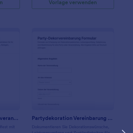
n
Vorlage verwenden
sen Checkliste Für Grillveranstaltungen Formular
: Partydekoration Ver
Vorschau
Essen Checkliste Für Grillveranstaltungen Formular
Partydekoration Vereinbarung Formular
lfest mit
Dokumentieren Sie Dekorationswünsche,
Leistungsumfang und Zuständigkeiten für