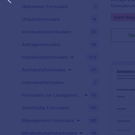
Eventplanun
Halloween Formulare
1
Logistik, Te
Go to Cate
Event Req
standortüber
Urlaubsformulare
14
Formularantw
Informationsformulare
40
Vo
Anfrageformulare
45
Inspektionsformulare
605
Aufnahmeformulare
211
Interviewformulare
7
Formulare zur Leadgenerierung
82
Juristische Formulare
129
Management Formulare
162
Mitgliedschaftsformulare
48