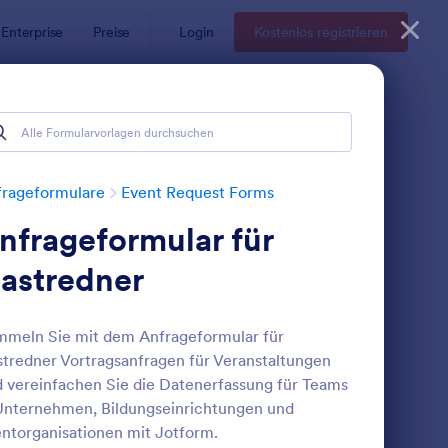
Enterprise
Preise
Login
Kostenlos registrieren
frageformulare
Event Request Forms
nfrageformular für
astredner
meln Sie mit dem Anfrageformular für
tredner Vortragsanfragen für Veranstaltungen
ar
uchungsformular Für Eine Party
: Antrag Auf Vorüber
Vorschau
 vereinfachen Sie die Datenerfassung für Teams
Unternehmen, Bildungseinrichtungen und
ntorganisationen mit Jotform.