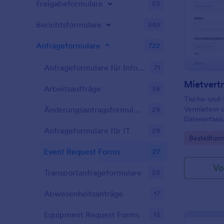
Freigabeformulare
53
Berichtsformulare
549
Anfrageformulare
722
Anfrageformulare für Informationen
71
Arbeitsaufträge
38
Tische-und-S
Vermietern u
Änderungsantragsformulare
29
Datenerfassu
Lieferungen
Anfrageformulare für IT
29
Go to Cate
Bestellfor
für Veransta
werden kön
Event Request Forms
27
Vo
Transportanfrageformulare
23
Abwesenheitsanträge
17
Equipment Request Forms
13