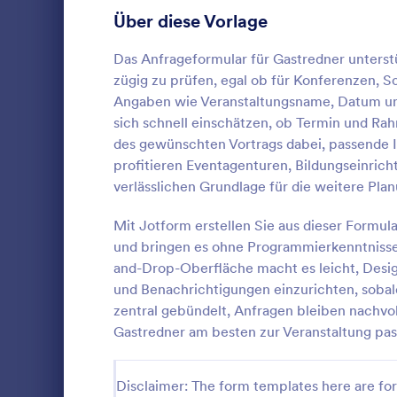
Anmeldeformulare
Über diese Vorlage
85
Abstimmung
35
Das Anfrageformular für Gastredner unterstü
zügig zu prüfen, egal ob für Konferenzen, 
Abstract-Formulare
11
Angaben wie Veranstaltungsname, Datum und 
sich schnell einschätzen, ob Termin und Rah
Genehmigungsformulare
91
des gewünschten Vortrags dabei, passende I
Grill Che
profitieren Eventagenturen, Bildungseinri
Bewertungsformulare
74
Planen Sie I
verlässlichen Grundlage für die weitere Pl
Checkliste f
Anwesenheitsformulare
11
Jotform und
Mit Jotform erstellen Sie aus dieser Form
Absprachen 
Audit Formulare
63
und bringen es ohne Programmierkenntnisse 
Go to Cate
Checkliste
einer einzig
and-Drop-Oberfläche macht es leicht, Desi
Formularvorl
Autorisierungsformulare
79
und Benachrichtigungen einzurichten, sobal
Vo
zentral gebündelt, Anfragen bleiben nachvol
Award-Formulare
16
Gastredner am besten zur Veranstaltung pas
Black Friday Formulare
32
Disclaimer: The form templates here are for 
Formulare für Berechnungen
17