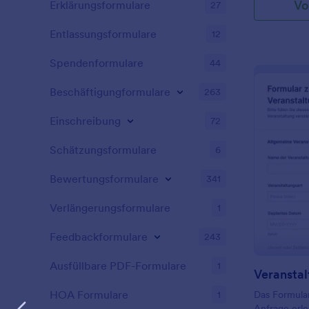
Vo
Erklärungsformulare
27
Entlassungsformulare
12
Spendenformulare
44
Beschäftigungformulare
263
Einschreibung
72
Schätzungsformulare
6
Bewertungsformulare
341
Verlängerungsformulare
1
Feedbackformulare
243
Ausfüllbare PDF-Formulare
1
HOA Formulare
1
Das Formular
Anfrage erle