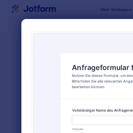
Dialog Start
Mein Workspace
Formularvo
Even
SORTIEREN NACH
Beliebt
27 Vorlage
FORMULARLAYOUT
Klassisch
KATEGORIEN
Bestellformulare
718
Anmeldeformulare
675