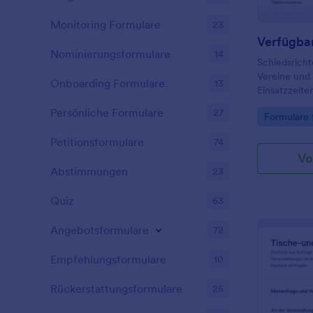
Monitoring Formulare
23
Nominierungsformulare
14
Schiedsricht
Vereine und 
Onboarding Formulare
13
Einsatzzeiten
Planung zu 
Persönliche Formulare
27
Go to Cate
Formulare 
Verfügbarkei
schnell abzu
Petitionsformulare
74
Vo
Abstimmungen
23
Quiz
63
Angebotsformulare
72
Empfehlungsformulare
10
Rückerstattungsformulare
25