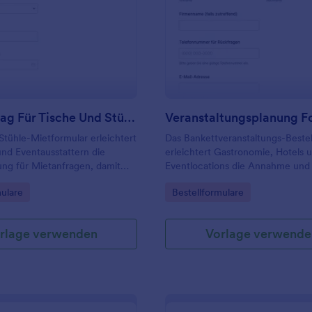
: Mietvertrag Für Tische Und Stühle Formular
: V
Vorschau
Vorschau
Mietvertrag Für Tische Und Stühle Formular
tühle-Mietformular erleichtert
Das Bankettveranstaltungs-Bestel
nd Eventausstattern die
erleichtert Gastronomie, Hotels 
ng für Mietanfragen, damit
Eventlocations die Annahme und
, Abholung und Einsatzplanung
von Bankettanfragen, damit Detai
gory:
Go to Category:
mulare
Bestellformulare
ltungen zuverlässig vorbereitet
Verpflegung, Ablauf und Organisa
nen.
zentral für die Daten erfassen vor
rlage verwenden
Vorlage verwende