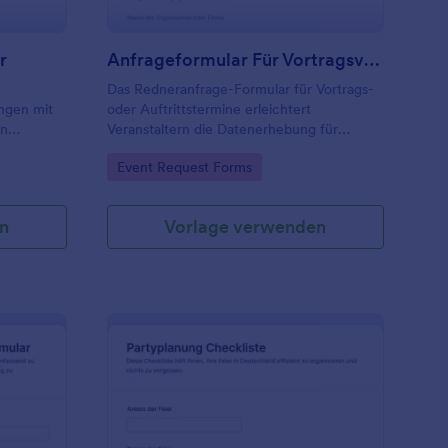
r
Anfrageformular Für Vortragsveranstaltungen
Das Redneranfrage-Formular für Vortrags-
ungen mit
oder Auftrittstermine erleichtert
in
Veranstaltern die Datenerhebung für
,
Speaker-Anfragen und hilft Teams,
Go to Category:
Event Request Forms
fnahme
Terminwünsche zentral zu erfassen und
ichtlich
jede Formularantwort mit Jotform
zuverlässig zu verwalten.
n
Vorlage verwenden