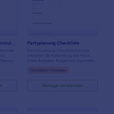
eranstaltungsplanung Formular 🎉🎈
: Partyplanung Checkl
Vorschau
Veranstaltungsplanung Formular 🎉🎈
Partyplanung Checkliste
lformular
Das Partyplanung-Checkliste-Formular
und
erleichtert die Vorbereitung von Feiern,
 Planung
indem Aufgaben, Budget und Organisation
ls zu
zentral erfasst werden, ideal für private
Go to Category:
Checklisten-Formulare
tion
Gastgeber, Teams, Vereine und
liegen.
Eventverantwortliche.
n
Vorlage verwenden