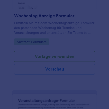
Wochentag Anzeige Formular
Ermitteln Sie mit dem Wochentagsanzeige-Formular
den passenden Wochentag für Termine und
Veranstaltungen und unterstützen Sie Teams bei
konsistenter Datenerfassung und klaren Einladungen
Go to Category:
Abstract-Formulare
mit einer flexiblen Formularvorlage in Jotform.
Vorlage verwenden
Vorschau