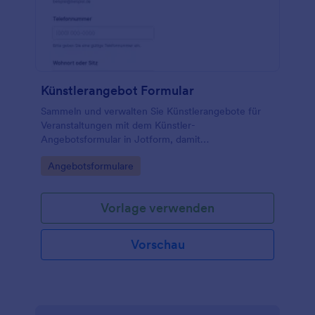
Künstlerangebot Formular
Sammeln und verwalten Sie Künstlerangebote für
Veranstaltungen mit dem Künstler-
Angebotsformular in Jotform, damit
Programmplanung, Terminabstimmung und
Go to Category:
Angebotsformulare
Datenaufnahme rund um Buchungsanfragen
übersichtlich bleiben.
Vorlage verwenden
Vorschau