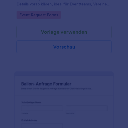
Details vorab klären, ideal für Eventteams, Vereine
und Organisationen, die eine zuverlässige
Go to Category:
Event Request Forms
Datenerfassung mit Jotform nutzen möchten.
Vorlage verwenden
Vorschau