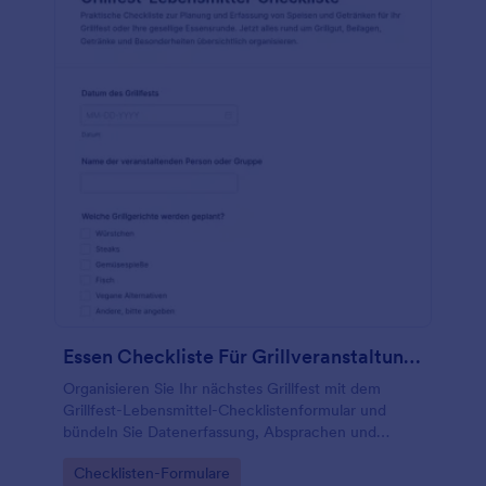
Essen Checkliste Für Grillveranstaltungen Formular
Organisieren Sie Ihr nächstes Grillfest mit dem
Grillfest-Lebensmittel-Checklistenformular und
bündeln Sie Datenerfassung, Absprachen und
Formularantworten in Jotform, damit Einkauf und
Go to Category:
Checklisten-Formulare
Mitbringliste für Gruppen jeder Größe passen.