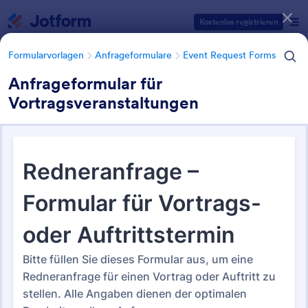
Dialog Start
Kostenlos registrieren
Formularvorlagen
Anfrageformulare
Event Request Forms
Anfrageformular für
Vortragsveranstaltungen
Formularvorlagen Kategorien
Formularvorlagen
Anfrageformulare
Event Request Forms
Event Request Forms
27 Vorlagen