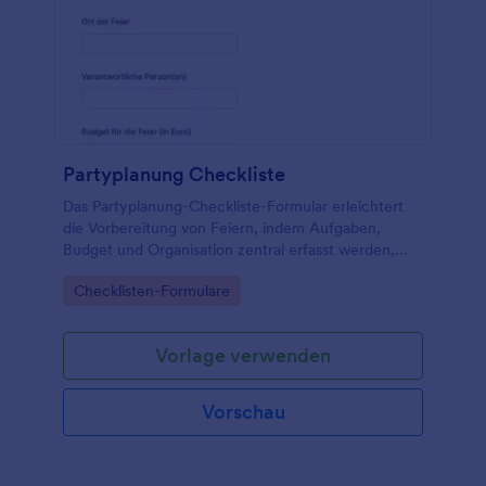
Partyplanung Checkliste
Das Partyplanung-Checkliste-Formular erleichtert
die Vorbereitung von Feiern, indem Aufgaben,
Budget und Organisation zentral erfasst werden,
ideal für private Gastgeber, Teams, Vereine und
Go to Category:
Checklisten-Formulare
Eventverantwortliche.
Vorlage verwenden
Vorschau