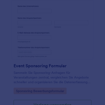
Event Sponsoring Formular
Sammeln Sie Sponsoring-Anfragen für
Veranstaltungen zentral, vergleichen Sie Angebote
schneller und organisieren Sie die Datenerfassung
inklusive Unterlagen und Rückmeldungen mit dem
Go to Category:
Sponsoring Bewerbungsformular
Event-Sponsoring-Formular in Jotform.
Vorlage verwenden