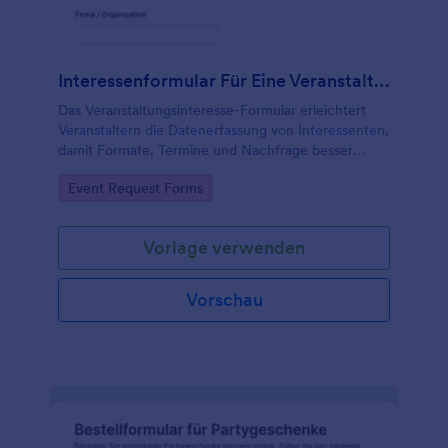
Interessenformular Für Eine Veranstaltung
Das Veranstaltungsinteresse-Formular erleichtert
Veranstaltern die Datenerfassung von Interessenten,
damit Formate, Termine und Nachfrage besser
planbar sind und Rückmeldungen nach jeder
Go to Category:
Event Request Forms
Formularantwort schnell erfolgen können.
Vorlage verwenden
Vorschau