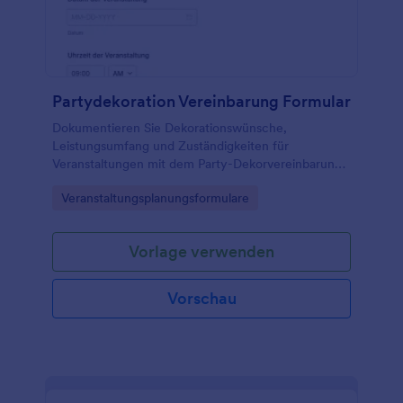
Partydekoration Vereinbarung Formular
Dokumentieren Sie Dekorationswünsche,
Leistungsumfang und Zuständigkeiten für
Veranstaltungen mit dem Party-Dekorvereinbarung
Formular von Jotform und sammeln Sie alle
Go to Category:
Veranstaltungsplanungsformulare
Angaben digital an einem Ort.
Vorlage verwenden
Vorschau