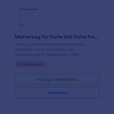
Mietvertrag Für Tische Und Stühle Formular
Tische-und-Stühle-Mietformular erleichtert
Vermietern und Eventausstattern die
Datenerfassung für Mietanfragen, damit
Lieferungen, Abholung und Einsatzplanung für
Go to Category:
Bestellformulare
Veranstaltungen zuverlässig vorbereitet werden
können.
Vorlage verwenden
Vorschau