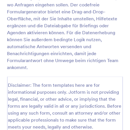
wo Anfragen eingehen sollen. Der codefreie
Buchungsformular Für Eine Party
Formulargenerator bietet eine Drag-and-Drop-
Das Party-Buchungsformular erleichtert die
Oberfläche, mit der Sie Inhalte umstellen, Hilfetexte
Annahme und Organisation von Feier-Anfragen für
ergänzen und die Dateiabgabe für Briefings oder
Eventlocations, Dienstleister und private Gastgeber,
Agenden aktivieren können. Für die Datenerhebung
indem es Datenerfassung und Formularantworten
können Sie außerdem bedingte Logik nutzen,
Go to Category:
Buchungsformulare
zentral in Jotform bündelt.
automatische Antworten versenden und
Benachrichtigungen einrichten, damit jede
Vorlage verwenden
Formularantwort ohne Umwege beim richtigen Team
ankommt.
Vorschau
Disclaimer: The form templates here are for
informational purposes only. Jotform is not providing
legal, financial, or other advice, or implying that the
forms are legally valid in all or any jurisdictions. Before
using any such form, consult an attorney and/or other
applicable professionals to make sure that the form
meets your needs, legally and otherwise.