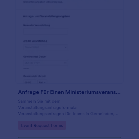
Anfrage Für Einen Ministeriumsveranstaltungs Termin
Sammeln Sie mit dem
Veranstaltungsanfrageformular
Veranstaltungsanfragen für Teams in Gemeinden,
Ministerien oder Organisationen und vereinfachen
Go to Category:
Event Request Forms
Sie die data collection und Auswertung von
formularantworten in Jotform.