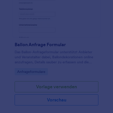
Ballon Anfrage Formular
Das Ballon-Anfrageformular unterstützt Anbieter
und Veranstalter dabei, Ballondekorationen online
anzufragen, Details sauber zu erfassen und die
Datenerfassung in Jotform von der Anfrage bis zur
Go to Category:
Anfrageformulare
Planung übersichtlich zu organisieren.
Vorlage verwenden
Vorschau