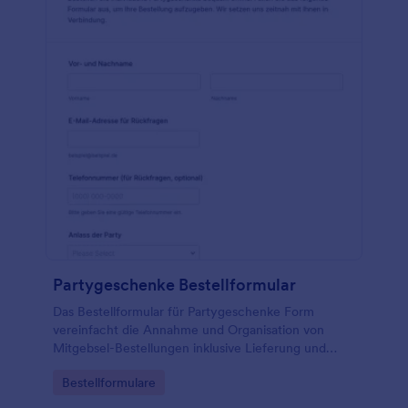
Partygeschenke Bestellformular
Das Bestellformular für Partygeschenke Form
vereinfacht die Annahme und Organisation von
Mitgebsel-Bestellungen inklusive Lieferung und
Rückfragen und eignet sich für Shops,
Go to Category:
Bestellformulare
Eventdienstleister, Vereine und Veranstalter.