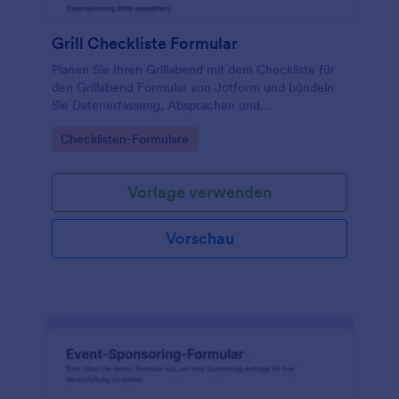
Grill Checkliste Formular
Planen Sie Ihren Grillabend mit dem Checkliste für
den Grillabend Formular von Jotform und bündeln
Sie Datenerfassung, Absprachen und
Formularantworten in einer einzigen, anpassbaren
Go to Category:
Checklisten-Formulare
Formularvorlage.
Vorlage verwenden
Vorschau