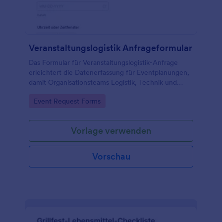
Veranstaltungslogistik Anfrageformular
Das Formular für Veranstaltungslogistik-Anfrage
erleichtert die Datenerfassung für Eventplanungen,
damit Organisationsteams Logistik, Technik und
Abläufe standortübergreifend koordinieren und jede
Go to Category:
Event Request Forms
Formularantwort zentral verwalten können.
Vorlage verwenden
Vorschau