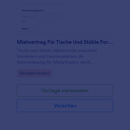
Mietvertrag Für Tische Und Stühle Formular
Tische-und-Stühle-Mietformular erleichtert
Vermietern und Eventausstattern die
Datenerfassung für Mietanfragen, damit
Lieferungen, Abholung und Einsatzplanung für
Go to Category:
Bestellformulare
Veranstaltungen zuverlässig vorbereitet werden
können.
Vorlage verwenden
Vorschau