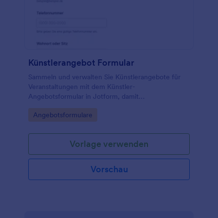
Künstlerangebot Formular
Sammeln und verwalten Sie Künstlerangebote für
Veranstaltungen mit dem Künstler-
Angebotsformular in Jotform, damit
Programmplanung, Terminabstimmung und
Go to Category:
Angebotsformulare
Datenaufnahme rund um Buchungsanfragen
übersichtlich bleiben.
Vorlage verwenden
Vorschau