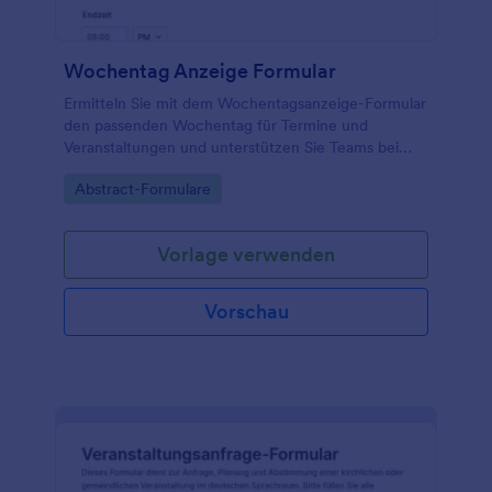
Wochentag Anzeige Formular
Ermitteln Sie mit dem Wochentagsanzeige-Formular
den passenden Wochentag für Termine und
Veranstaltungen und unterstützen Sie Teams bei
konsistenter Datenerfassung und klaren Einladungen
Go to Category:
Abstract-Formulare
mit einer flexiblen Formularvorlage in Jotform.
Vorlage verwenden
Vorschau