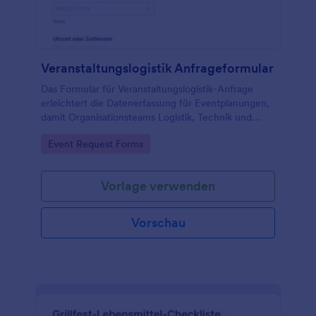
Veranstaltungslogistik Anfrageformular
Das Formular für Veranstaltungslogistik-Anfrage
erleichtert die Datenerfassung für Eventplanungen,
damit Organisationsteams Logistik, Technik und
Abläufe standortübergreifend koordinieren und jede
Go to Category:
Event Request Forms
Formularantwort zentral verwalten können.
Vorlage verwenden
Vorschau