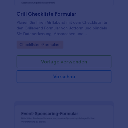
Grill Checkliste Formular
Planen Sie Ihren Grillabend mit dem Checkliste für
den Grillabend Formular von Jotform und bündeln
Sie Datenerfassung, Absprachen und
Formularantworten in einer einzigen, anpassbaren
Go to Category:
Checklisten-Formulare
Formularvorlage.
Vorlage verwenden
Vorschau