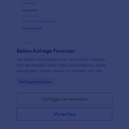
Ballon Anfrage Formular
Das Ballon-Anfrageformular unterstützt Anbieter
und Veranstalter dabei, Ballondekorationen online
anzufragen, Details sauber zu erfassen und die
Datenerfassung in Jotform von der Anfrage bis zur
Go to Category:
Anfrageformulare
Planung übersichtlich zu organisieren.
Vorlage verwenden
Vorschau