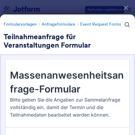
Dialog Start
Kostenlos registrieren
Formularvorlagen
Anfrageformulare
Event Request Forms
Teilnahmeanfrage für
Veranstaltungen Formular
Formularvorlagen Kategorien
Formularvorlagen
Anfrageformulare
Event Request Forms
Event Request Forms
27 Vorlagen