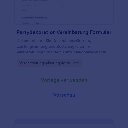
Partydekoration Vereinbarung Formular
Dokumentieren Sie Dekorationswünsche,
Leistungsumfang und Zuständigkeiten für
Veranstaltungen mit dem Party-Dekorvereinbarung
Formular von Jotform und sammeln Sie alle
Go to Category:
Veranstaltungsplanungsformulare
Angaben digital an einem Ort.
Vorlage verwenden
Vorschau