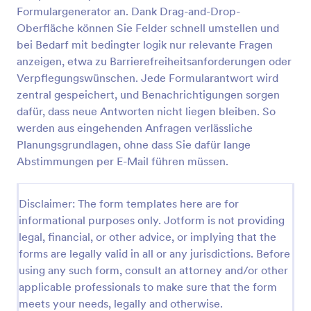
Formulargenerator an. Dank Drag-and-Drop-
Buchungsformular Für Eine Party
Oberfläche können Sie Felder schnell umstellen und
Das Party-Buchungsformular erleichtert die
bei Bedarf mit bedingter logik nur relevante Fragen
Annahme und Organisation von Feier-Anfragen für
anzeigen, etwa zu Barrierefreiheitsanforderungen oder
Eventlocations, Dienstleister und private Gastgeber,
Verpflegungswünschen. Jede Formularantwort wird
indem es Datenerfassung und Formularantworten
zentral gespeichert, und Benachrichtigungen sorgen
Go to Category:
Buchungsformulare
zentral in Jotform bündelt.
dafür, dass neue Antworten nicht liegen bleiben. So
werden aus eingehenden Anfragen verlässliche
Vorlage verwenden
Planungsgrundlagen, ohne dass Sie dafür lange
Abstimmungen per E-Mail führen müssen.
Vorschau
Disclaimer: The form templates here are for
informational purposes only. Jotform is not providing
legal, financial, or other advice, or implying that the
forms are legally valid in all or any jurisdictions. Before
using any such form, consult an attorney and/or other
applicable professionals to make sure that the form
meets your needs, legally and otherwise.