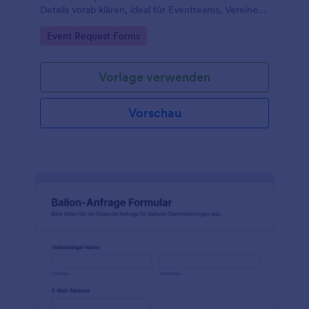
Details vorab klären, ideal für Eventteams, Vereine
und Organisationen, die eine zuverlässige
Go to Category:
Event Request Forms
Datenerfassung mit Jotform nutzen möchten.
Vorlage verwenden
Vorschau