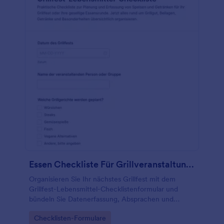
Essen Checkliste Für Grillveranstaltungen Formular
Organisieren Sie Ihr nächstes Grillfest mit dem
Grillfest-Lebensmittel-Checklistenformular und
bündeln Sie Datenerfassung, Absprachen und
Formularantworten in Jotform, damit Einkauf und
Go to Category:
Checklisten-Formulare
Mitbringliste für Gruppen jeder Größe passen.