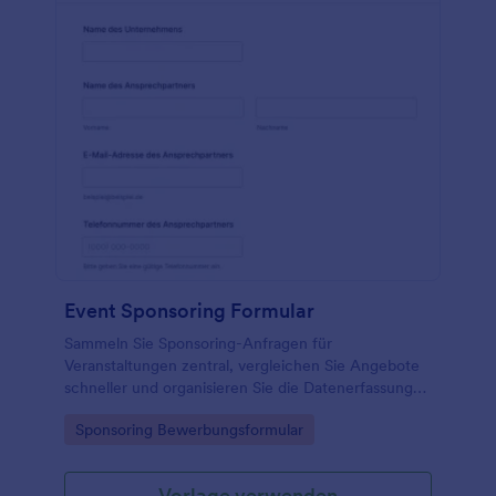
Event Sponsoring Formular
Sammeln Sie Sponsoring-Anfragen für
Veranstaltungen zentral, vergleichen Sie Angebote
schneller und organisieren Sie die Datenerfassung
inklusive Unterlagen und Rückmeldungen mit dem
Go to Category:
Sponsoring Bewerbungsformular
Event-Sponsoring-Formular in Jotform.
Vorlage verwenden