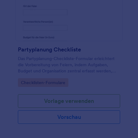
Partyplanung Checkliste
Das Partyplanung-Checkliste-Formular erleichtert
die Vorbereitung von Feiern, indem Aufgaben,
Budget und Organisation zentral erfasst werden,
ideal für private Gastgeber, Teams, Vereine und
Go to Category:
Checklisten-Formulare
Eventverantwortliche.
Vorlage verwenden
Vorschau