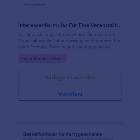
Interessenformular Für Eine Veranstaltung
Das Veranstaltungsinteresse-Formular erleichtert
Veranstaltern die Datenerfassung von Interessenten,
damit Formate, Termine und Nachfrage besser
planbar sind und Rückmeldungen nach jeder
Go to Category:
Event Request Forms
Formularantwort schnell erfolgen können.
Vorlage verwenden
Vorschau