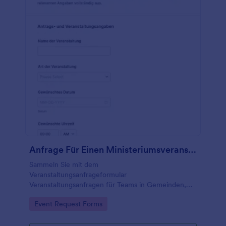
Anfrage Für Einen Ministeriumsveranstaltungs Termin
Sammeln Sie mit dem
Veranstaltungsanfrageformular
Veranstaltungsanfragen für Teams in Gemeinden,
Ministerien oder Organisationen und vereinfachen
Go to Category:
Event Request Forms
Sie die data collection und Auswertung von
formularantworten in Jotform.