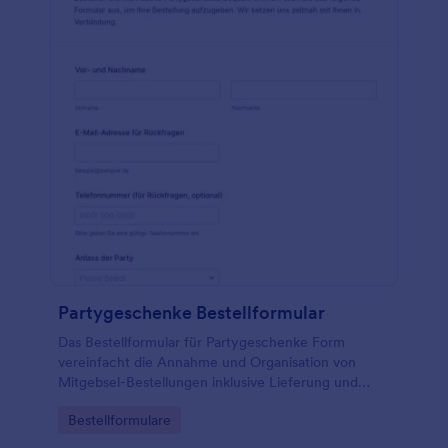
Partygeschenke Bestellformular
Das Bestellformular für Partygeschenke Form
vereinfacht die Annahme und Organisation von
Mitgebsel-Bestellungen inklusive Lieferung und
Rückfragen und eignet sich für Shops,
Go to Category:
Bestellformulare
Eventdienstleister, Vereine und Veranstalter.