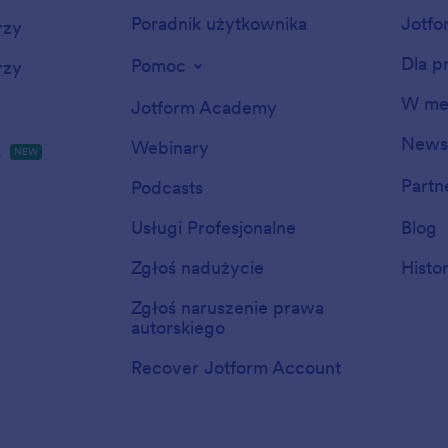
Poradnik użytkownika
Jotfo
rzy
Dla p
Pomoc
rzy
W me
Jotform Academy
Newsl
Webinary
s
NEW
Partn
Podcasts
Usługi Profesjonalne
Blog
Zgłoś nadużycie
Histo
Zgłoś naruszenie prawa
autorskiego
Recover Jotform Account