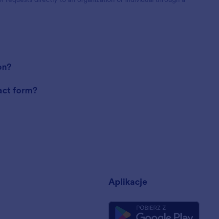
on?
tact form?
a
Aplikacje