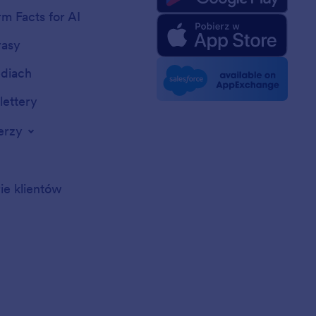
rm Facts for AI
rasy
diach
ettery
erzy
rie klientów