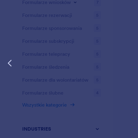
Formularze wniosków
7
Formularze rezerwacji
5
Formularze sponsorowania
5
Formularze subskrypcji
5
Formularze telepracy
5
Formularze śledzenia
5
Formularze dla wolontariatów
5
Formularze ślubne
4
Wszystkie kategorie
INDUSTRIES