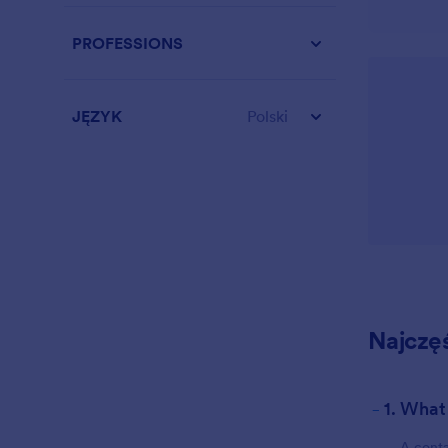
PROFESSIONS
JĘZYK
Polski
Najczę
-
1. What
A conta