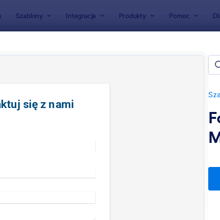
e
Szablony
Integracje
Produkty
Pomoc
Dl
ormularzy
ularze kontaktowe
fers 6 Formularze kontaktowe
Sza
F
M
: Ogólny Formularz Kontaktowy
: Di
Podgląd
Podgląd