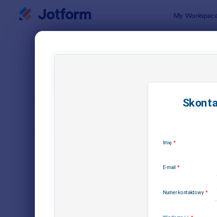
Dialog start
My Workspac
Szablony f
Form
SORTUJ WEDŁUG
Popularne
Jotform of
FORM LAYOUT
Klasyczny
TYPES
Formularze zamówień
6
Formularze rejestracji
12