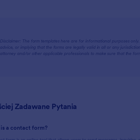
Disclaimer: The form templates here are for informational purposes only. J
advice, or implying that the forms are legally valid in all or any jurisdict
attorney and/or other applicable professionals to make sure that the fo
ściej Zadawane Pytania
 is a contact form?
ct form is an online tool that allows users to send messages, inquiries, o