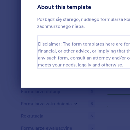
Formularze rejestracyjne
About this template
3
Głosowania
3
Pozbądź się starego, nudnego formularza k
zachmurzonego nieba.
Formularze abstraktów
5
Audyt
5
Disclaimer: The form templates here are for 
financial, or other advice, or implying that th
Formularze nagród
6
any such form, consult an attorney and/or o
Pozbądź się 
meets your needs, legally and otherwise.
kontaktowego
Formularze kalkulacyjne
5
z motywem 
Formularze treści
5
Go to Cate
Formularz
Dialog end
Formularze dotacji
5
Formularze zatrudnienia
6
Rekrutacja
5
Formularze ewaluacyjne
5