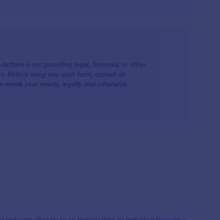
otform is not providing legal, financial, or other
ions. Before using any such form, consult an
rm meets your needs, legally and otherwise.
r requests directly to an organization or individual through a