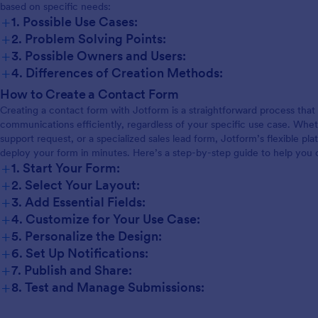
based on specific needs:
+
1. Possible Use Cases:
+
2. Problem Solving Points:
+
3. Possible Owners and Users:
+
4. Differences of Creation Methods:
How to Create a Contact Form
Creating a contact form with Jotform is a straightforward process t
communications efficiently, regardless of your specific use case. Whet
support request, or a specialized sales lead form, Jotform’s flexible pl
deploy your form in minutes. Here’s a step-by-step guide to help you 
+
1. Start Your Form:
+
2. Select Your Layout:
+
3. Add Essential Fields:
+
4. Customize for Your Use Case:
+
5. Personalize the Design:
+
6. Set Up Notifications:
+
7. Publish and Share:
+
8. Test and Manage Submissions: