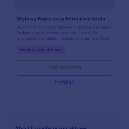
Stylowy Kopertowy Formularz Kontaktowy
Stylowy formularz kontaktowy z motywem koperty.
Posiada on pola ułożone poziomo i jest także
responsywny mobilnie. To świetny wybór dla Twojej
eleganckiej strony internetowej.
Go to Category:
Formularze kontaktowe
Użyj szablonu
Podgląd
About Formularze kontaktowe