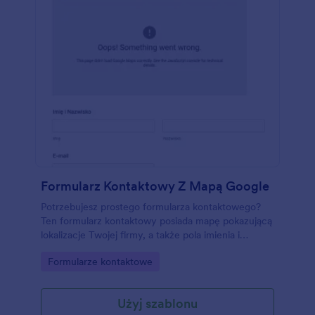
Formularz Kontaktowy Z Mapą Google
Potrzebujesz prostego formularza kontaktowego?
Ten formularz kontaktowy posiada mapę pokazującą
lokalizacje Twojej firmy, a także pola imienia i
nazwiska, emaila i wiadomości.
Go to Category:
Formularze kontaktowe
Użyj szablonu