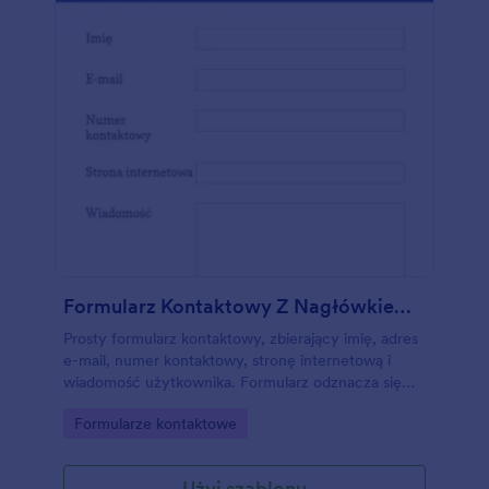
Formularz Kontaktowy Z Nagłówkiem I Stopką
Prosty formularz kontaktowy, zbierający imię, adres
e-mail, numer kontaktowy, stronę internetową i
wiadomość użytkownika. Formularz odznacza się
stylowym designem, z kontrastującym nagłówkiem i
Go to Category:
Formularze kontaktowe
stopką. Skorzystaj z naszych narzędzi i widżetów,
by stworzyć własny formularz na podstawie tego
szablonu. Dodaj swoje logo, zdjęcia, czionki oraz
Użyj szablonu