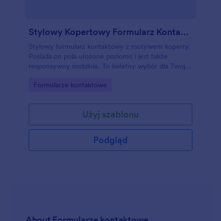
Stylowy Kopertowy Formularz Kontaktowy
Stylowy formularz kontaktowy z motywem koperty.
Posiada on pola ułożone poziomo i jest także
responsywny mobilnie. To świetny wybór dla Twojej
eleganckiej strony internetowej.
Go to Category:
Formularze kontaktowe
Użyj szablonu
Podgląd
About Formularze kontaktowe