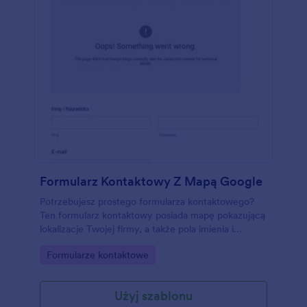
Formularz Kontaktowy Z Mapą Google
Potrzebujesz prostego formularza kontaktowego?
Ten formularz kontaktowy posiada mapę pokazującą
lokalizacje Twojej firmy, a także pola imienia i
nazwiska, emaila i wiadomości.
Go to Category:
Formularze kontaktowe
Użyj szablonu