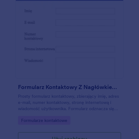
Formularz Kontaktowy Z Nagłówkiem I Stopką
Prosty formularz kontaktowy, zbierający imię, adres
e-mail, numer kontaktowy, stronę internetową i
wiadomość użytkownika. Formularz odznacza się
stylowym designem, z kontrastującym nagłówkiem i
Go to Category:
Formularze kontaktowe
stopką. Skorzystaj z naszych narzędzi i widżetów,
by stworzyć własny formularz na podstawie tego
szablonu. Dodaj swoje logo, zdjęcia, czionki oraz
Użyj szablonu