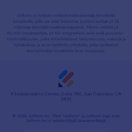
Jotform on helpoin verkkolomakerakentaja tehokkailla
lomakkeilla, joilla saa asiat hoidettua, ja johon luottaa yli 35
miljoonaa käyttäjää maailmanlaajuisesti. Palvelu sisältää yli
20,000 lomakepohjaa, yli 150 integraatiota sekä vedä ja pudota -
toiminnallisuuden, jotka virtaviivaistavat tiedonkeruuta, maksuja ja
työnkulkuja, ja se on kehitetty yrityksille, jotka tarvitsevat
ammattimaisia lomakkeita ilman koodausta.
4 Embarcadero Center, Suite 780, San Francisco CA
94111
© 2026 Jotform Inc. Nimi "Jotform" ja Jotform-logo ovat
Jotform Inc:n rekisteröityjä tavaramerkkejä.