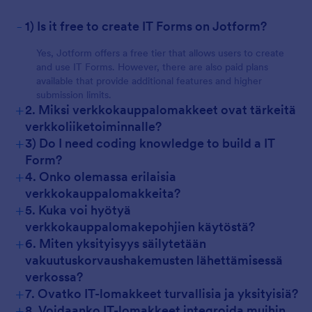
-
1) Is it free to create IT Forms on Jotform?
Yes, Jotform offers a free tier that allows users to create
and use IT Forms. However, there are also paid plans
available that provide additional features and higher
submission limits.
+
2. Miksi verkkokauppalomakkeet ovat tärkeitä
verkkoliiketoiminnalle?
+
3) Do I need coding knowledge to build a IT
Form?
+
4. Onko olemassa erilaisia
verkkokauppalomakkeita?
+
5. Kuka voi hyötyä
verkkokauppalomakepohjien käytöstä?
+
6. Miten yksityisyys säilytetään
vakuutuskorvaushakemusten lähettämisessä
verkossa?
+
7. Ovatko IT-lomakkeet turvallisia ja yksityisiä?
+
8. Voidaanko IT-lomakkeet integroida muihin