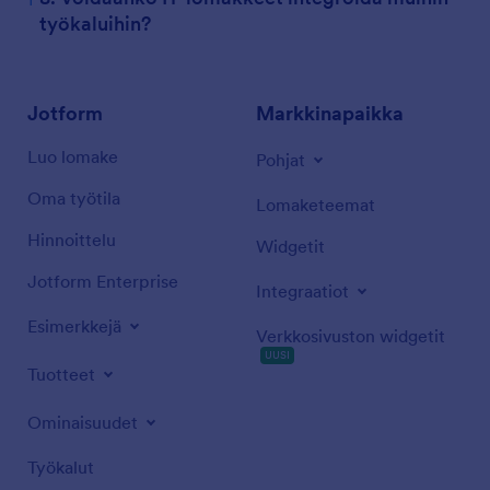
työkaluihin?
Jotform
Markkinapaikka
Luo lomake
Pohjat
Oma työtila
Lomaketeemat
Hinnoittelu
Widgetit
Jotform Enterprise
Integraatiot
Esimerkkejä
Verkkosivuston widgetit
UUSI
Tuotteet
Ominaisuudet
Työkalut