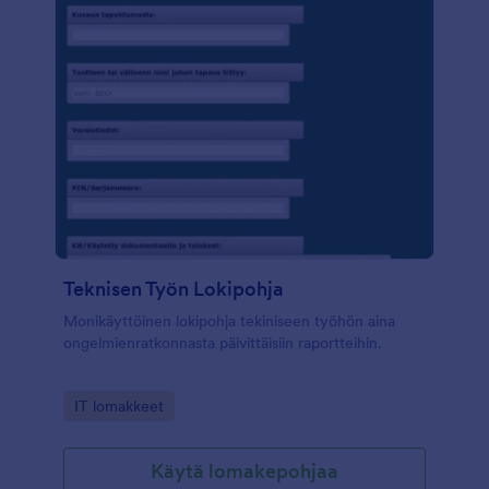
Teknisen Työn Lokipohja
Monikäyttöinen lokipohja tekiniseen työhön aina
ongelmienratkonnasta päivittäisiin raportteihin.
Go to Category:
IT lomakkeet
Käytä lomakepohjaa