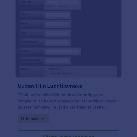
Uuden Tilin Luontilomake
Tämä uuden käyttäjätunnuksen luontipyyntö -
lomake on tarkoitettu palvelimen tai verkkosivuston
järjestelmänvalvojille, jotka käsittelevät useita
käyttäjiä päivittäisissä toiminnoissa. Jos hallinnoit
Go to Category:
IT lomakkeet
uusia käyttäjäpyyntöjä tai käsittelet nykyisiä
käyttäjiä, jotka haluavat päivittää tietonsa, tämä
lomake helpottaa käyttäjien tukipyyntöjen
Käytä lomakepohjaa