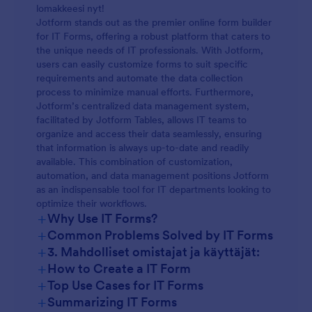
lomakkeesi nyt!
Jotform stands out as the premier online form builder
for IT Forms, offering a robust platform that caters to
the unique needs of IT professionals. With Jotform,
users can easily customize forms to suit specific
requirements and automate the data collection
process to minimize manual efforts. Furthermore,
Jotform’s centralized data management system,
facilitated by Jotform Tables, allows IT teams to
organize and access their data seamlessly, ensuring
that information is always up-to-date and readily
available. This combination of customization,
automation, and data management positions Jotform
as an indispensable tool for IT departments looking to
optimize their workflows.
+
Why Use IT Forms?
+
Common Problems Solved by IT Forms
+
3. Mahdolliset omistajat ja käyttäjät:
+
How to Create a IT Form
+
Top Use Cases for IT Forms
+
Summarizing IT Forms
For Managers