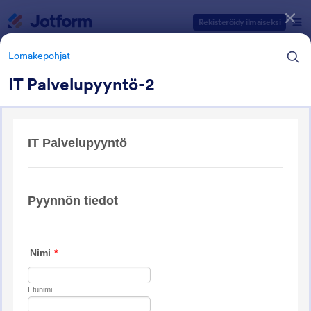
Dialogin aloitus
Rekisteröidy ilmaiseksi
Lomakepohjat
IT Palvelupyyntö-2
Lomakepohjien kategoriat
Lomakepohjat
IT lomakkeet
5 Lomakepohjaa