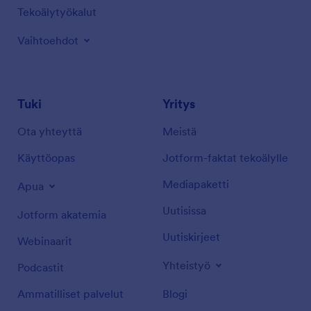
Tekoälytyökalut
Vaihtoehdot
Tuki
Yritys
Ota yhteyttä
Meistä
Käyttöopas
Jotform-faktat tekoälylle
Mediapaketti
Apua
Uutisissa
Jotform akatemia
Uutiskirjeet
Webinaarit
Yhteistyö
Podcastit
Ammatilliset palvelut
Blogi