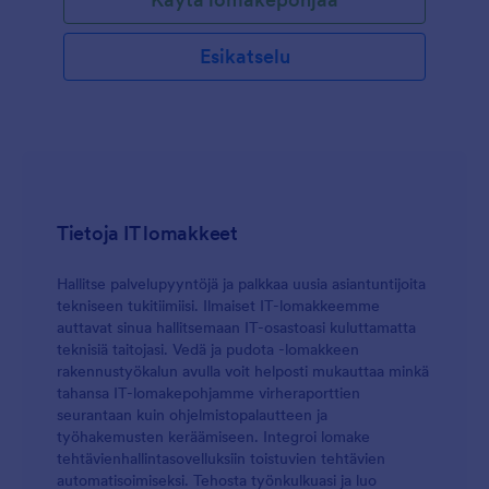
vastaanottamista.
Esikatselu
Tietoja IT lomakkeet
Hallitse palvelupyyntöjä ja palkkaa uusia asiantuntijoita
tekniseen tukitiimiisi. Ilmaiset IT-lomakkeemme
auttavat sinua hallitsemaan IT-osastoasi kuluttamatta
teknisiä taitojasi. Vedä ja pudota -lomakkeen
rakennustyökalun avulla voit helposti mukauttaa minkä
tahansa IT-lomakepohjamme virheraporttien
seurantaan kuin ohjelmistopalautteen ja
työhakemusten keräämiseen. Integroi lomake
tehtävienhallintasovelluksiin toistuvien tehtävien
automatisoimiseksi. Tehosta työnkulkuasi ja luo