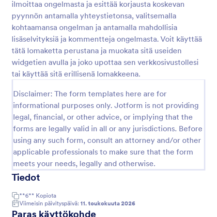
ilmoittaa ongelmasta ja esittää korjausta koskevan
Esikatselu
pyynnön antamalla yhteystietonsa, valitsemalla
kohtaamansa ongelman ja antamalla mahdollisia
lisäselvityksiä ja kommentteja ongelmasta. Voit käyttää
tätä lomaketta perustana ja muokata sitä useiden
widgetien avulla ja joko upottaa sen verkkosivustollesi
tai käyttää sitä erillisenä lomakkeena.
Disclaimer: The form templates here are for
informational purposes only. Jotform is not providing
legal, financial, or other advice, or implying that the
forms are legally valid in all or any jurisdictions. Before
using any such form, consult an attorney and/or other
applicable professionals to make sure that the form
meets your needs, legally and otherwise.
Tiedot
**6**
Kopiota
Viimeisin päivityspäivä:
11. toukokuuta 2026
Paras käyttökohde