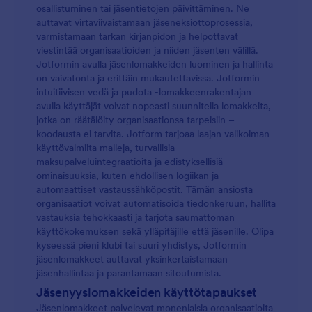
osallistuminen tai jäsentietojen päivittäminen. Ne
auttavat virtaviivaistamaan jäseneksiottoprosessia,
varmistamaan tarkan kirjanpidon ja helpottavat
viestintää organisaatioiden ja niiden jäsenten välillä.
Jotformin avulla jäsenlomakkeiden luominen ja hallinta
on vaivatonta ja erittäin mukautettavissa. Jotformin
intuitiivisen vedä ja pudota -lomakkeenrakentajan
avulla käyttäjät voivat nopeasti suunnitella lomakkeita,
jotka on räätälöity organisaationsa tarpeisiin –
koodausta ei tarvita. Jotform tarjoaa laajan valikoiman
käyttövalmiita malleja, turvallisia
maksupalveluintegraatioita ja edistyksellisiä
ominaisuuksia, kuten ehdollisen logiikan ja
automaattiset vastaussähköpostit. Tämän ansiosta
organisaatiot voivat automatisoida tiedonkeruun, hallita
vastauksia tehokkaasti ja tarjota saumattoman
käyttökokemuksen sekä ylläpitäjille että jäsenille. Olipa
kyseessä pieni klubi tai suuri yhdistys, Jotformin
jäsenlomakkeet auttavat yksinkertaistamaan
jäsenhallintaa ja parantamaan sitoutumista.
Jäsenyyslomakkeiden käyttötapaukset
Jäsenlomakkeet palvelevat monenlaisia organisaatioita