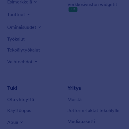
Esimerkkejä
Verkkosivuston widgetit
UUSI
Tuotteet
Ominaisuudet
Työkalut
Tekoälytyökalut
Vaihtoehdot
Tuki
Yritys
Ota yhteyttä
Meistä
Käyttöopas
Jotform-faktat tekoälylle
Mediapaketti
Apua