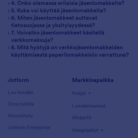
+
4. Onko olemassa erilaisia jäsenlomakkeita?
+
5. Kuka voi käyttää jäsenlomakkeita?
+
6. Miten jäsenlomakkeet auttavat
tietosuojassa ja yksityisyydessä?
+
7. Voivatko jäsenlomakkeet käsitellä
verkkomaksuja?
+
8. Mitä hyötyjä on verkkojäsenlomakkeiden
käyttämisestä paperilomakkeisiin verrattuna?
Jotform
Markkinapaikka
Luo lomake
Pohjat
Oma työtila
Lomaketeemat
Hinnoittelu
Widgetit
Jotform Enterprise
Integraatiot