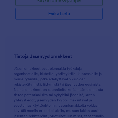
Esikatselu
Tietoja Jäsenyyslomakkeet
Jäsenlomakkeet ovat olennaisia työkaluja
organisaatioille, klubeille, yhdistyksille, kuntosaleille ja
muille ryhmille, jotka edellyttävät yksilöiden
rekisteröitymistä, liittymistä tai jäsenyyden uusimista.
Nämä lomakkeet on suunniteltu keräämään olennaista
tietoa potentiaalisilta tai nykyisiltä jäseniltä, kuten
yhteystiedot, jäsenyyden tyyppi, maksutavat ja
suostumus käyttöehtoihin. Jäsenlomakkeita voidaan
käyttää moniin eri tarkoituksiin, mukaan lukien uusien
jäsenten rekisteröinti, vuotuiset uusimiset, tapahtumiin