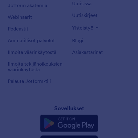
Uutisissa
Jotform akatemia
Uutiskirjeet
Webinaarit
Yhteistyö
Podcastit
Ammatilliset palvelut
Blogi
Ilmoita väärinkäytöstä
Asiakastarinat
Ilmoita tekijänoikeuksien
väärinkäytöstä
Palauta Jotform-tili
Sovellukset