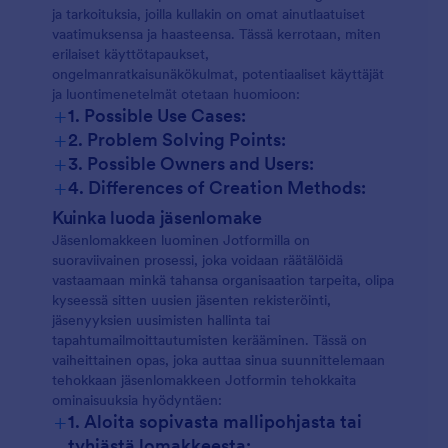
ja tarkoituksia, joilla kullakin on omat ainutlaatuiset
vaatimuksensa ja haasteensa. Tässä kerrotaan, miten
erilaiset käyttötapaukset,
ongelmanratkaisunäkökulmat, potentiaaliset käyttäjät
ja luontimenetelmät otetaan huomioon:
+
1. Possible Use Cases:
+
2. Problem Solving Points:
+
3. Possible Owners and Users:
+
4. Differences of Creation Methods:
Uuden jäsenen rekisteröinti:
Kuinka luoda jäsenlomake
Jäsenlomakkeen luominen Jotformilla on
suoraviivainen prosessi, joka voidaan räätälöidä
vastaamaan minkä tahansa organisaation tarpeita, olipa
Uusimislomakkeet:
kyseessä sitten uusien jäsenten rekisteröinti,
jäsenyyksien uusimisten hallinta tai
tapahtumailmoittautumisten kerääminen. Tässä on
vaiheittainen opas, joka auttaa sinua suunnittelemaan
Tapahtumailmoittautumiset:
tehokkaan jäsenlomakkeen Jotformin tehokkaita
ominaisuuksia hyödyntäen:
+
1. Aloita sopivasta mallipohjasta tai
Vapaaehtoishakemukset:
tyhjästä lomakkeesta: