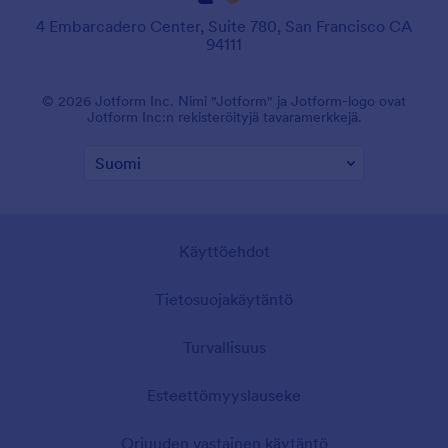
4 Embarcadero Center, Suite 780, San Francisco CA
94111
© 2026 Jotform Inc. Nimi "Jotform" ja Jotform-logo ovat
Jotform Inc:n rekisteröityjä tavaramerkkejä.
Käyttöehdot
Tietosuojakäytäntö
Turvallisuus
Esteettömyyslauseke
Orjuuden vastainen käytäntö