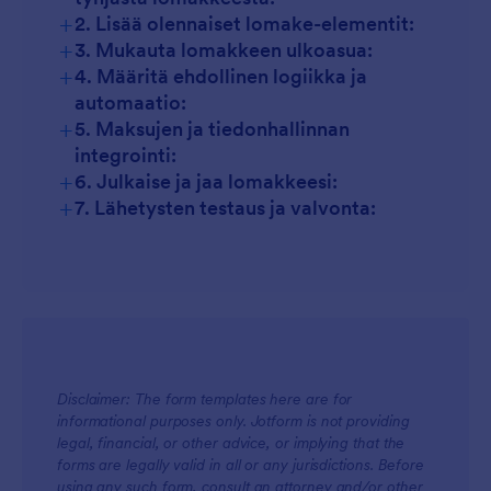
+
2. Lisää olennaiset lomake-elementit:
+
3. Mukauta lomakkeen ulkoasua:
+
4. Määritä ehdollinen logiikka ja
automaatio:
+
5. Maksujen ja tiedonhallinnan
integrointi:
+
6. Julkaise ja jaa lomakkeesi:
+
7. Lähetysten testaus ja valvonta:
Disclaimer: The form templates here are for
informational purposes only. Jotform is not providing
legal, financial, or other advice, or implying that the
forms are legally valid in all or any jurisdictions. Before
using any such form, consult an attorney and/or other