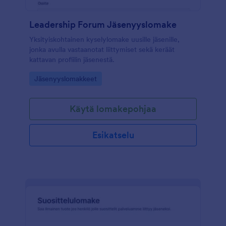
Leadership Forum Jäsenyyslomake
Yksityiskohtainen kyselylomake uusille jäsenille,
jonka avulla vastaanotat liittymiset sekä keräät
kattavan profiilin jäsenestä.
Go to Category:
Jäsenyyslomakkeet
Käytä lomakepohjaa
Esikatselu