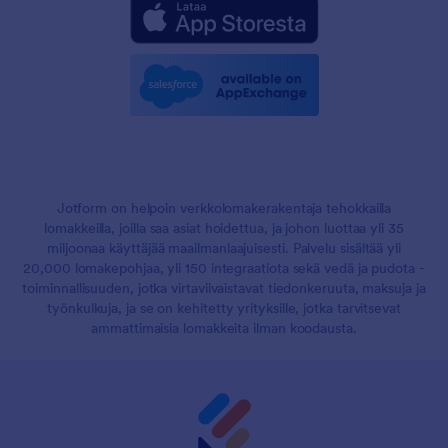
Jotform on helpoin verkkolomakerakentaja tehokkailla
lomakkeilla, joilla saa asiat hoidettua, ja johon luottaa yli 35
miljoonaa käyttäjää maailmanlaajuisesti. Palvelu sisältää yli
20,000 lomakepohjaa, yli 150 integraatiota sekä vedä ja pudota -
toiminnallisuuden, jotka virtaviivaistavat tiedonkeruuta, maksuja ja
työnkulkuja, ja se on kehitetty yrityksille, jotka tarvitsevat
ammattimaisia lomakkeita ilman koodausta.