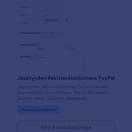
Jäsenyyden Rekisteröintilomake PayPal
Jäsenyyden rekisteröintilomake PayPal-maksuilla
jäsenmaksujen lunastamiseen. Voit kerätä uusien
jäsenten nimet, osoitteet, sähköpostit,
puhelinnumerot, ammatilliset liitot ja erityistaidot
Go to Category:
Jäsenyyslomakkeet
käyttämällä tätä PayPal -rekisteröintilomaketta.
Lisäksi käyttäjät voivat valita jäsenyysvaihtoehdot
ammatti- tai opiskelijajäsenyyksista. Voit
Käytä lomakepohjaa
vastaanottaa jäsenmaksut helposti PayPalin kautta.