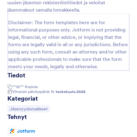
uusien jäsenten rekisteröintitiedot ja veloitat
Esikatselu
jäsenmaksut samalla lomakkeella.
Disclaimer: The form templates here are for
informational purposes only. Jotform is not providing
legal, financial, or other advice, or implying that the
forms are legally valid in all or any jurisdictions. Before
using any such form, consult an attorney and/or other
applicable professionals to make sure that the form
meets your needs, legally and otherwise.
Tiedot
**32**
Kopiota
Viimeisin päivityspäivä:
11. toukokuuta 2026
Kategoriat
Siirry kategoriaan:
Jäsenyyslomakkeet
Tehnyt
Jotform