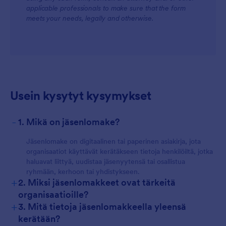
applicable professionals to make sure that the form
meets your needs, legally and otherwise.
Usein kysytyt kysymykset
-
1. Mikä on jäsenlomake?
Jäsenlomake on digitaalinen tai paperinen asiakirja, jota
organisaatiot käyttävät kerätäkseen tietoja henkilöiltä, jotka
haluavat liittyä, uudistaa jäsenyytensä tai osallistua
ryhmään, kerhoon tai yhdistykseen.
+
2. Miksi jäsenlomakkeet ovat tärkeitä
organisaatioille?
+
3. Mitä tietoja jäsenlomakkeella yleensä
kerätään?