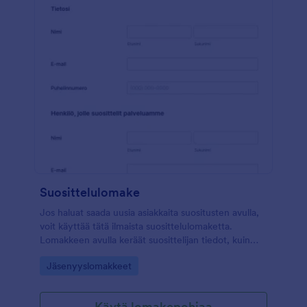
Suosittelulomake
Jos haluat saada uusia asiakkaita suositusten avulla,
voit käyttää tätä ilmaista suosittelulomaketta.
Lomakkeen avulla keräät suosittelijan tiedot, kuin
myös henkilön yhteystiedot jolle palveluasi on
Go to Category:
Jäsenyyslomakkeet
suositeltu. Muokkaa lomaketta vapaasti omiin
tarpeisiisi sopivaksi.
Käytä lomakepohjaa