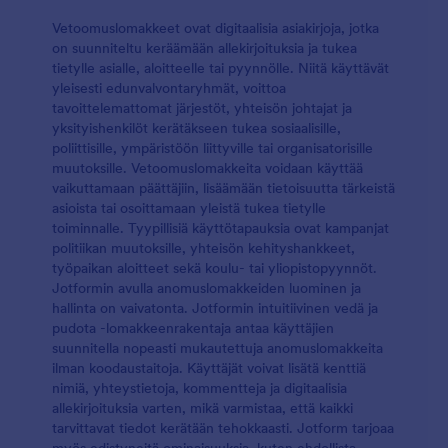
Vetoomuslomakkeet ovat digitaalisia asiakirjoja, jotka
on suunniteltu keräämään allekirjoituksia ja tukea
tietylle asialle, aloitteelle tai pyynnölle. Niitä käyttävät
yleisesti edunvalvontaryhmät, voittoa
tavoittelemattomat järjestöt, yhteisön johtajat ja
yksityishenkilöt kerätäkseen tukea sosiaalisille,
poliittisille, ympäristöön liittyville tai organisatorisille
muutoksille. Vetoomuslomakkeita voidaan käyttää
vaikuttamaan päättäjiin, lisäämään tietoisuutta tärkeistä
asioista tai osoittamaan yleistä tukea tietylle
toiminnalle. Tyypillisiä käyttötapauksia ovat kampanjat
politiikan muutoksille, yhteisön kehityshankkeet,
työpaikan aloitteet sekä koulu- tai yliopistopyynnöt.
Jotformin avulla anomuslomakkeiden luominen ja
hallinta on vaivatonta. Jotformin intuitiivinen vedä ja
pudota -lomakkeenrakentaja antaa käyttäjien
suunnitella nopeasti mukautettuja anomuslomakkeita
ilman koodaustaitoja. Käyttäjät voivat lisätä kenttiä
nimiä, yhteystietoja, kommentteja ja digitaalisia
allekirjoituksia varten, mikä varmistaa, että kaikki
tarvittavat tiedot kerätään tehokkaasti. Jotform tarjoaa