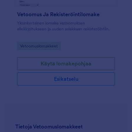
Vetoomus Ja Rekisteröintilomake
Yksinkertainen lomake vetoomuksen
allekirjoitukseen ja uuden asiakkaan rekisteröintiin.
Go to Category:
Vetoomuslomakkeet
Käytä lomakepohjaa
Esikatselu
Tietoja Vetoomuslomakkeet