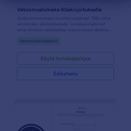
Vetoomuslomake Allekirjoituksella
Aloita vetoomuksesi muuttaa maailmaa! Tällä online
vetolomake allekirjoituksella -lomakepohjalla voit
antaa ihmisten allekirjoittaa vetoomuksesi sähköisesti
netissä. Voit myös upottaa tämän sähköisen
Go to Category:
Vetoomuslomakkeet
vetoomuksen sivustollesi. Muokkaa vain lomake
tarpeisiisi, ja se on heti käyttövalmis!
Käytä lomakepohjaa
Esikatselu