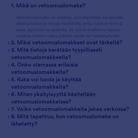
-
1. Mikä on vetoomuslomake?
Vetoomuslomake on asiakirja, jota käytetään keräämään
allekirjoituksia ja tietoja henkilöiltä, jotka tukevat tiettyä
asiaa, pyyntöä tai aloitetta. Se toimii virallisena tapana
osoittaa yleisön tukea jollekin asialle tai toimenpiteelle.
+
2. Miksi vetoomuslomakkeet ovat tärkeitä?
+
3. Mitä tietoja kerätään tyypillisesti
vetoomuslomakkeella?
+
4. Onko olemassa erilaisia
vetoomuslomakkeita?
+
5. Kuka voi luoda ja käyttää
vetoomuslomakkeita?
+
6. Miten yksityisyyttä käsitellään
vetoomuslomakkeissa?
+
7. Voiko vetoomuslomakkeita jakaa verkossa?
+
8. Mitä tapahtuu, kun vetoomuslomake on
lähetetty?