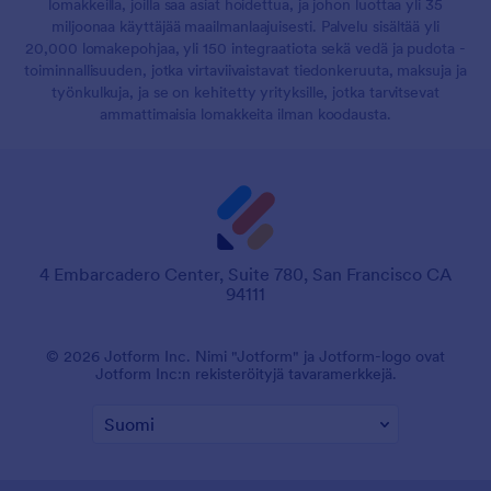
lomakkeilla, joilla saa asiat hoidettua, ja johon luottaa yli 35
miljoonaa käyttäjää maailmanlaajuisesti. Palvelu sisältää yli
20,000 lomakepohjaa, yli 150 integraatiota sekä vedä ja pudota -
toiminnallisuuden, jotka virtaviivaistavat tiedonkeruuta, maksuja ja
työnkulkuja, ja se on kehitetty yrityksille, jotka tarvitsevat
ammattimaisia lomakkeita ilman koodausta.
4 Embarcadero Center, Suite 780, San Francisco CA
94111
© 2026 Jotform Inc. Nimi "Jotform" ja Jotform-logo ovat
Jotform Inc:n rekisteröityjä tavaramerkkejä.