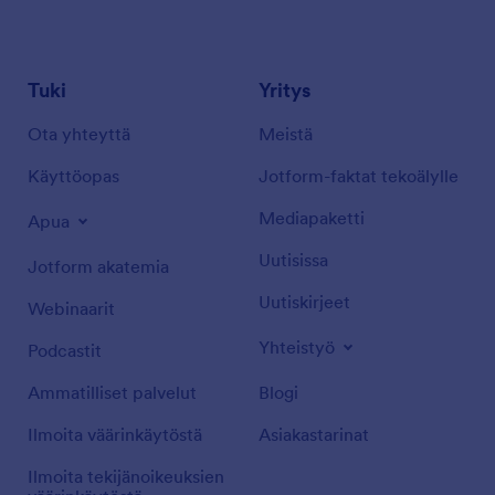
Tuki
Yritys
Ota yhteyttä
Meistä
Käyttöopas
Jotform-faktat tekoälylle
Mediapaketti
Apua
Uutisissa
Jotform akatemia
Uutiskirjeet
Webinaarit
Yhteistyö
Podcastit
Ammatilliset palvelut
Blogi
Ilmoita väärinkäytöstä
Asiakastarinat
Ilmoita tekijänoikeuksien