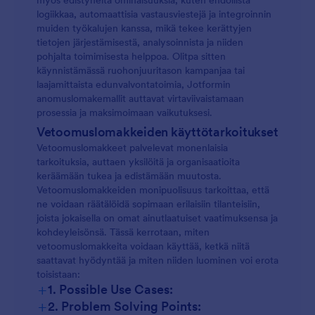
myös edistyneitä ominaisuuksia, kuten ehdollista
logiikkaa, automaattisia vastausviestejä ja integroinnin
muiden työkalujen kanssa, mikä tekee kerättyjen
tietojen järjestämisestä, analysoinnista ja niiden
pohjalta toimimisesta helppoa. Olitpa sitten
käynnistämässä ruohonjuuritason kampanjaa tai
laajamittaista edunvalvontatoimia, Jotformin
anomuslomakemallit auttavat virtaviivaistamaan
prosessia ja maksimoimaan vaikutuksesi.
Vetoomuslomakkeiden käyttötarkoitukset
Vetoomuslomakkeet palvelevat monenlaisia
tarkoituksia, auttaen yksilöitä ja organisaatioita
keräämään tukea ja edistämään muutosta.
Vetoomuslomakkeiden monipuolisuus tarkoittaa, että
ne voidaan räätälöidä sopimaan erilaisiin tilanteisiin,
joista jokaisella on omat ainutlaatuiset vaatimuksensa ja
kohdeyleisönsä. Tässä kerrotaan, miten
vetoomuslomakkeita voidaan käyttää, ketkä niitä
saattavat hyödyntää ja miten niiden luominen voi erota
toisistaan:
+
1. Possible Use Cases:
+
2. Problem Solving Points: