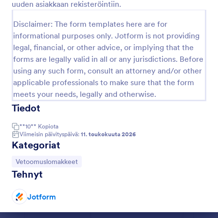
uuden asiakkaan rekisteröintiin.
Esikatselu
Disclaimer: The form templates here are for
informational purposes only. Jotform is not providing
legal, financial, or other advice, or implying that the
forms are legally valid in all or any jurisdictions. Before
using any such form, consult an attorney and/or other
applicable professionals to make sure that the form
meets your needs, legally and otherwise.
Tiedot
**10**
Kopiota
Viimeisin päivityspäivä:
11. toukokuuta 2026
Kategoriat
Siirry kategoriaan:
Vetoomuslomakkeet
Tehnyt
Jotform
Dialogin loppu