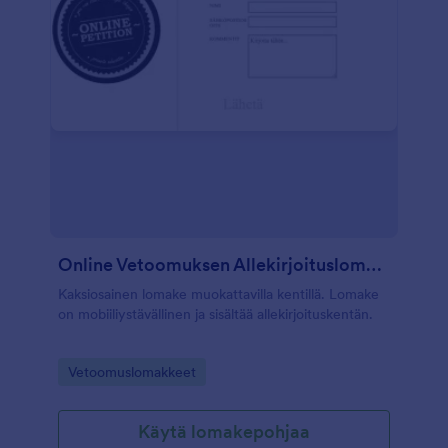
Online Vetoomuksen Allekirjoituslomake
Kaksiosainen lomake muokattavilla kentillä. Lomake
on mobiiliystävällinen ja sisältää allekirjoituskentän.
Go to Category:
Vetoomuslomakkeet
Käytä lomakepohjaa