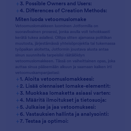
+
3. Possible Owners and Users:
+
4. Differences of Creation Methods:
Miten luoda vetoomuslomake
Vetoomuslomakkeen luominen Jotformilla on
suoraviivainen prosessi, jonka avulla voit tehokkaasti
kerätä tukea asiallesi. Olitpa sitten ajamassa politiikan
muutosta, järjestämässä yhteisöprojektia tai tukemassa
työpaikan aloitetta, Jotformin joustava alusta antaa
sinun suunnitella tarpeisiisi räätälöidyn
vetoomuslomakkeen. Tässä on vaiheittainen opas, joka
auttaa sinua pääsemään alkuun ja saamaan kaiken irti
vetoomuskampanjastasi:
+
1. Aloita vetoomuslomakkeesi:
+
2. Lisää olennaiset lomake-elementit:
+
3. Muokkaa lomaketta asiaasi varten:
+
4. Määritä ilmoitukset ja tietosuoja:
+
5. Julkaise ja jaa vetoomuksesi:
+
6. Vastauksien hallinta ja analysointi:
+
7. Testaa ja optimoi: