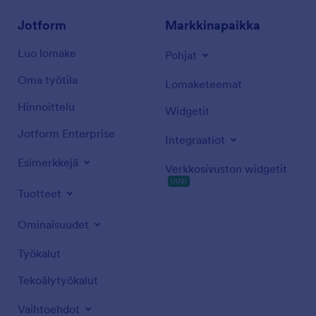
Jotform
Markkinapaikka
Luo lomake
Pohjat
Oma työtila
Lomaketeemat
Hinnoittelu
Widgetit
Jotform Enterprise
Integraatiot
Esimerkkejä
Verkkosivuston widgetit
UUSI
Tuotteet
Ominaisuudet
Työkalut
Tekoälytyökalut
Vaihtoehdot