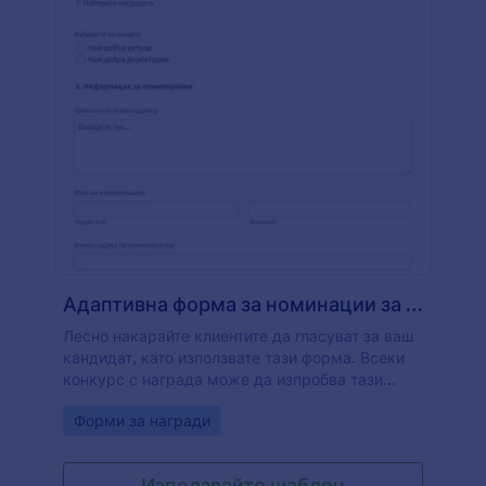
Адаптивна форма за номинации за награди Зелена тема
Лесно накарайте клиентите да гласуват за ваш
кандидат, като използвате тази форма. Всеки
конкурс с награда може да изпробва тази
форма за номинация, с модерен дизайн и
Go to Category:
Форми за награди
персонализирани полета за оформление.
Използвайте шаблон