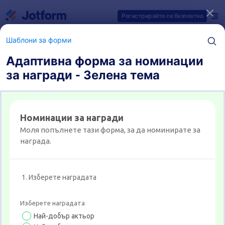
Начало на диалоговия прозорец
Регистрирайте се безплатно
Шаблони за форми
Адаптивна форма за номинации
за награди - Зелена тема
Категории за шаблони на форми
Шаблони за форми
Форми за награди
7 шаблони