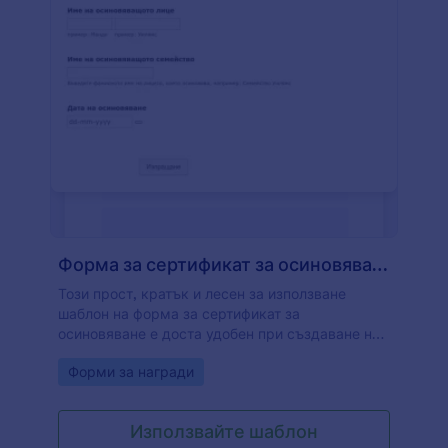
Форма за сертификат за осиновяване
Този прост, кратък и лесен за използване
шаблон на форма за сертификат за
осиновяване е доста удобен при създаване на
сертификат за осиновяване. Просто попълнете
Go to Category:
Форми за награди
името на детето или домашния любимец, който
се осиновява, името на лицето, което
осиновява детето или домашния любимец,
Използвайте шаблон
детайли за осиновяващото семейство и датата