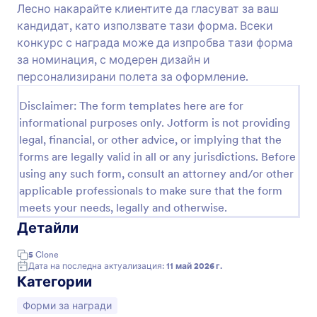
подчертаят постиженията на номинираните,
Лесно накарайте клиентите да гласуват за ваш
Преглед
както и техните силни страни при работа с
кандидат, като използвате тази форма. Всеки
екип. Използвайте най-добрата форма за
конкурс с награда може да изпробва тази форма
номинация на служители и продължете да
за номинация, с модерен дизайн и
гласувате.
персонализирани полета за оформление.
Disclaimer: The form templates here are for
informational purposes only. Jotform is not providing
legal, financial, or other advice, or implying that the
forms are legally valid in all or any jurisdictions. Before
using any such form, consult an attorney and/or other
applicable professionals to make sure that the form
meets your needs, legally and otherwise.
Детайли
5
Clone
Дата на последна актуализация:
11 май 2026 г.
Категории
Отидете на категорията:
Форми за награди