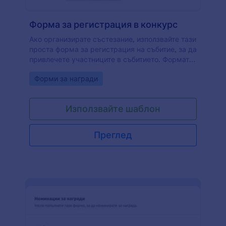
Форма за регистрация в конкурс
Ако организирате състезание, използвайте тази
проста форма за регистрация на събитие, за да
привлечете участниците в събитието. Формата
може да бъде модифицирана, за да отговаря
Go to Category:
Форми за награди
на нуждите на всяко състезание.
Използвайте шаблон
Преглед