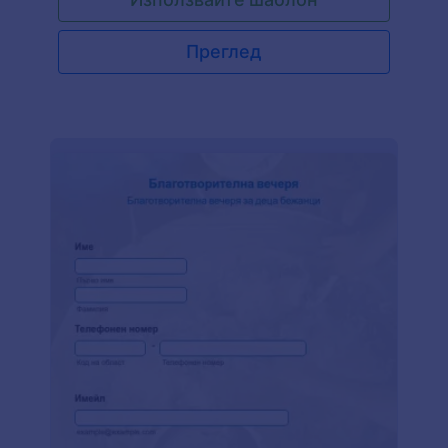
дизайна на формата, за да съответства на
вашата организация, вградете формата във
вашия уебсайт или я споделете, като линк чрез
Преглед
имейл или социални медии и наблюдавайте как
всички заявления се изпращат директно към
вашия Jotform акаунт, лесни за достъп, преглед
и обработка на всяко устройство -
включително офлайн с нашето безплатно
приложение Jotform Мобилни Форми. Ако
трябва да добавите допълнителни въпроси, да
качите логото на вашата организация или да
промените шрифтовете и цветовете за личен
щрих, направете го с няколко щраквания с
нашия конструктор за плъзгане и пускане на
форми. Можете дори да синхронизирате със
100+ популярни приложения, като Google
Таблици, Google Диск и други. И тъй като се
борите с пандемията на коронавируса,
позволете ни да ви помогнем - нашата
програма за реагиране на коронавирус
предлага безплатни неограничени HIPAA-
съвместими акаунти на Jotform, за които се
борят с COVID-19, така че можете да събирате