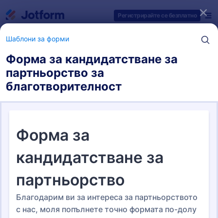
Начало на диалоговия прозорец
Регистрирайте се безплатно
Шаблони за форми
Форма за кандидатстване за
партньорство за
Категории за шаблони на форми
благотворителност
Шаблони за форми
Благотворителни форми
7 шаблони