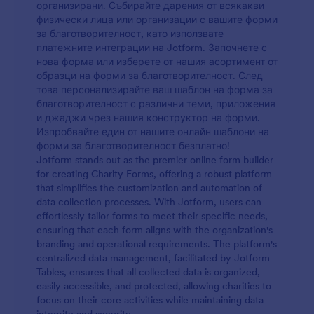
организирани. Събирайте дарения от всякакви
физически лица или организации с вашите форми
за благотворителност, като използвате
платежните интеграции на Jotform. Започнете с
нова форма или изберете от нашия асортимент от
образци на форми за благотворителност. След
това персонализирайте ваш шаблон на форма за
благотворителност с различни теми, приложения
и джаджи чрез нашия конструктор на форми.
Изпробвайте един от нашите онлайн шаблони на
форми за благотворителност безплатно!
Jotform stands out as the premier online form builder
for creating Charity Forms, offering a robust platform
that simplifies the customization and automation of
data collection processes. With Jotform, users can
effortlessly tailor forms to meet their specific needs,
ensuring that each form aligns with the organization's
branding and operational requirements. The platform's
centralized data management, facilitated by Jotform
Tables, ensures that all collected data is organized,
easily accessible, and protected, allowing charities to
focus on their core activities while maintaining data