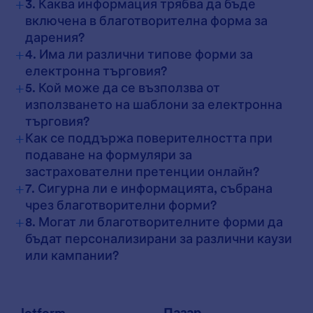
+
3. Каква информация трябва да бъде
включена в благотворителна форма за
дарения?
+
4. Има ли различни типове форми за
електронна търговия?
+
5. Кой може да се възползва от
използването на шаблони за електронна
търговия?
+
Как се поддържа поверителността при
подаване на формуляри за
застрахователни претенции онлайн?
+
7. Сигурна ли е информацията, събрана
чрез благотворителни форми?
+
8. Могат ли благотворителните форми да
бъдат персонализирани за различни каузи
или кампании?
Jotform
Пазар