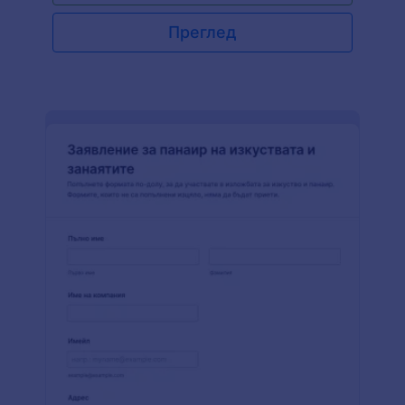
имейл и адрес, така че ако имате нужда от
повече, не се колебайте да персонализирате
Преглед
шаблона.