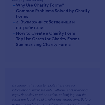
integrity and security.
+
Why Use Charity Forms?
+
Common Problems Solved by Charity
Forms
+
3. Възможни собственици и
потребители:
+
How to Create a Charity Form
+
Top Use Cases for Charity Forms
+
Summarizing Charity Forms
For Managers
Disclaimer: The form templates here are for
informational purposes only. Jotform is not providing
legal, financial, or other advice, or implying that the
For Teams
forms are legally valid in all or any jurisdictions. Before
using any such form, consult an attorney and/or other