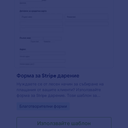
Форма за Stripe дарение
Нуждаете се от лесен начин за събиране на
плащания от вашите клиенти? Използвайте
форма за Stripe дарение. Този шаблон за
дарения на Stripe ще предлага предварително
Go to Category:
Благотворителни форми
дефинирани стойности за дарения за вашите
клиенти, както и опция за въвеждане на тяхна
собствена желана сума, ако е необходимо.
Използвайте шаблон
Освен това, той ще поиска само тяхното име,