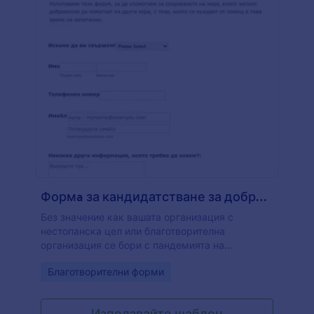
Формa за кандидатстване за доброволец за COVID 19
Без значение как вашата организация с
нестопанска цел или благотворителна
организация се бори с пандемията на
коронавирус, използвайте този безплатен
Go to Category:
Благотворителни форми
формa за кандидатстване за доброволец за
COVID-19, за да събирате заявления за
доброволци онлайн. Просто персонализирайте
Използвайте шаблон