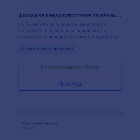
Форма за кандидатстване за панаир на изкуствата и зана
Организирате ли панаир на изкуствата и
занаятите? Този шаблон на заявление за
продавачи за панаирни занаяти е създаден за
участие в това изложение. Лицето, което
Go to Category:
Благотворителни форми
попълва тази форма за кандидатстване за
панаир на изкуствата и занаятите, може да
участва в тази изложба. Започнете да
Използвайте шаблон
използвате тази форма, за да организирате
панаира си, персонализирайте този шаблон на
форма за резервация за панаир на занаятите.
Преглед