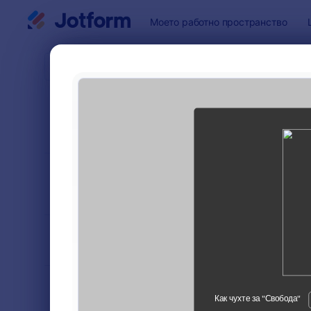
Начало на диалоговия прозорец
Моето работно пространство
Шаблони 
Форм
СОРТИРАНЕ
Популярност
ПО
8 шаблон
ОФОРМЛЕНИЕ
Класически
НА ФОРМАТА
ТИПОВЕ
ИНДУСТРИИ