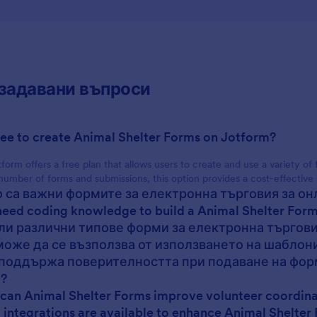
задавани въпроси
t free to create Animal Shelter Forms on Jotform?
tform offers a free plan that allows users to create and use a variety of
number of forms and submissions, this option provides a cost-effective s
о са важни формите за електронна търговия за о
 need coding knowledge to build a Animal Shelter For
 ли различни типове форми за електронна търгов
 може да се възползва от използването на шаблон
 поддържа поверителността при подаване на фор
?
can Animal Shelter Forms improve volunteer coordina
 integrations are available to enhance Animal Shelter