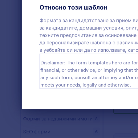
Образователни форми
15
Относно този шаблон
Форми за забавление
7
Формата за кандидатстване за прием в
за кандидатите, домашни условия, опит
Форми за игри
1
техните предпочитания за осиновяване 
Форми за здравеопазване
192
да персонализирате шаблона с различни
в уебсайта си или да го използвате, ка
Форми за човешки ресурси
14
Форма за
Disclaimer: The form templates here are for 
Формата за
ИТ Форми
10
financial, or other advice, or implying that th
използва о
спасителни 
any such form, consult an attorney and/or o
Застрахователни форми
6
предаванет
meets your needs, legally and otherwise.
Go to Cate
Форми за
онлайн фор
Маркетингови форми
10
можете бър
собствениц
Форми за фотография
7
Изп
които търс
Край на диалоговия прозорец
кучета или
Форми за недвижими имоти
8
персонализ
лого и инф
SEO форми
6
което я вгр