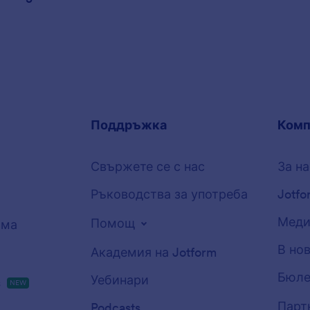
Поддръжка
Комп
Свържете се с нас
За на
Ръководства за употреба
Jotfo
Меди
Помощ
рма
В но
Академия на Jotform
Бюле
Уебинари
s
NEW
Парт
Podcasts