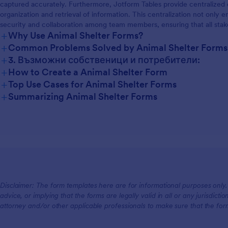
captured accurately. Furthermore, Jotform Tables provide centralized
organization and retrieval of information. This centralization not only 
security and collaboration among team members, ensuring that all stak
+
Why Use Animal Shelter Forms?
+
Common Problems Solved by Animal Shelter Forms
+
3. Възможни собственици и потребители:
+
How to Create a Animal Shelter Form
+
Top Use Cases for Animal Shelter Forms
+
Summarizing Animal Shelter Forms
For Managers
For Teams
Disclaimer: The form templates here are for informational purposes only. J
advice, or implying that the forms are legally valid in all or any jurisdict
For Customers
attorney and/or other applicable professionals to make sure that the fo