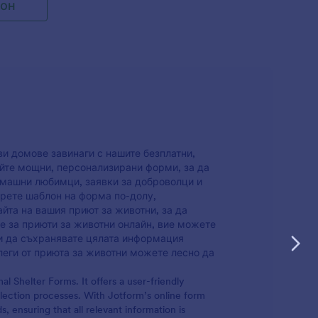
лон
изирате
ожете да
да
 го
удобно на
 го
авете
на форма.
влението
 за вашия
ове за
и домове завинаги с нашите безплатни,
йте мощни, персонализирани форми, за да
омашни любимци, заявки за доброволци и
ерете шаблон на форма по-долу,
йта на вашия приют за животни, за да
е за приюти за животни онлайн, вие можете
 и да съхранявате цялата информация
олеги от приюта за животни можете лесно да
l Shelter Forms. It offers a user-friendly
llection processes. With Jotform’s online form
s, ensuring that all relevant information is