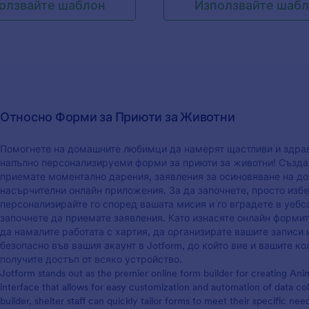
олзвайте шаблон
Използвайте шаб
процеса. Можете да персонал
редаване на куче.
собственик на формата ще м
шаблона с различни джаджи, 
проследявате състоянието на
добавите вашето лого и или да
одобренията за осиновяване, 
вградите в уебсайта си или да
вашата пощенска кутия. Напр
използвате, като самостоятел
процеса на одобрение на зая
за осиновяване по-ефективен
приют - и намерете уютни дом
вашите животни!
Относно Форми за Приюти за Животни
Помогнете на домашните любимци да намерят щастливи и здрав
напълно персонализируеми форми за приюти за животни! Създа
приемате моментално дарения, заявления за осиновяване на д
насърчителни онлайн приложения. За да започнете, просто изб
персонализирайте го според вашата мисия и го вградете в уебса
започнете да приемате заявления. Като изнасяте онлайн формит
да намалите работата с хартия, да организирате вашите записи
безопасно във вашия акаунт в Jotform, до който вие и вашите к
получите достъп от всяко устройство.
Jotform stands out as the premier online form builder for creating Anima
interface that allows for easy customization and automation of data co
builder, shelter staff can quickly tailor forms to meet their specific need