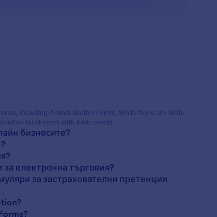
 forms, including Animal Shelter Forms. While there are limits
olution for shelters with basic needs.
нлайн бизнесите?
m?
ия?
и за електронна търговия?
муляри за застрахователни претенции
tion?
 Forms?