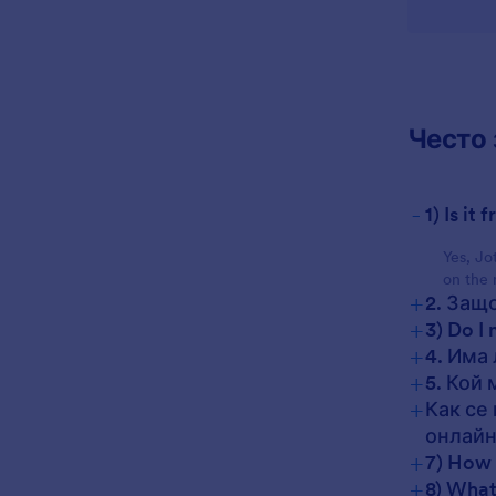
Често 
-
1) Is i
Yes, Jo
on the 
+
2. Защ
+
3) Do I
+
4. Има
+
5. Кой
+
Как се
онлайн
+
7) How 
+
8) What