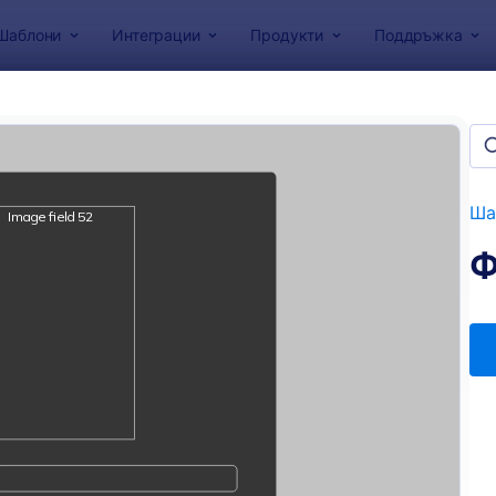
Шаблони
Интеграции
Продукти
Поддръжка
за форми
и за Приюти за Животни
и
Ша
Ф
: Заявление за осиновяване на куче
: Ф
Преглед
Преглед