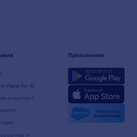
ания
Приложения
с
rm Facts for AI
ен комплект
вините
тини
ньорства