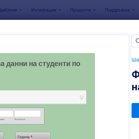
Шаблони
Интеграции
Продукти
Поддръжка
за форми
страционни форми
редлага 26 Регистрационни форми
Ша
Ф
н
: Форма за регистрация на членство в клуб
: Ф
Преглед
Преглед