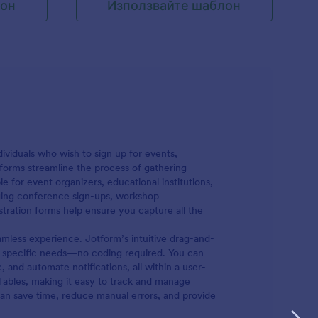
лон
Използвайте шаблон
 нови
ствието и
 членове
а
то
а, за да
новите
е формаъа
линк или
dividuals who wish to sign up for events,
ационни
 forms streamline the process of gathering
 форма за
e for event organizers, educational institutions,
 църква
ging conference sign-ups, workshop
stration forms help ensure you capture all the
в фон за
лого.
mless experience. Jotform’s intuitive drag-and-
ашия
ir specific needs—no coding required. You can
ми, за да
, and automate notifications, all within a user-
ане на
 Tables, making it easy to track and manage
нови
 can save time, reduce manual errors, and provide
оворите с