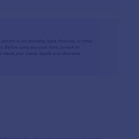
otform is not providing legal, financial, or other
ions. Before using any such form, consult an
rm meets your needs, legally and otherwise.
individuals who wish to sign up for an event, service,