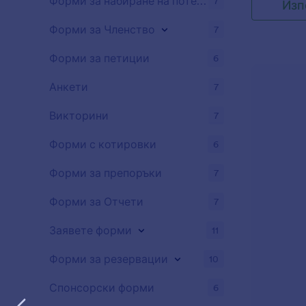
Форми за набиране на потенциални клиенти
7
Изп
Просто пер
да отговар
Форми за Членство
7
публикувай
училище и 
Форми за петиции
6
регистраци
предоставя
Анкети
7
контакт, д
академична
Викторини
7
извънкласн
и дори да 
регистраци
Форми с котировки
6
Подадените
изпратени 
Форми за препоръки
7
акаунт, ле
устройство
Форми за Отчети
7
за регистр
първоначал
Заявете форми
11
курсове на
обаче няма
Форми за резервации
10
посещавате
направите 
Спонсорски форми
6
Нашият кон