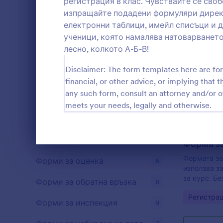
вид, включ
регистрация в клас. Чувствайте се своб
След като 
битки на гр
уебсайта н
изпращайте подадени формуляри директ
Проверки
5
културизъм
за регистр
електронни таблици, имейл списъци и 
и други. Н
опрости пр
Форми за награди
7
ученици, която намалява натоварването
се развълн
улесни наб
лесно, колкото А-Б-В!
вашата ком
членствата
Форми за Изчисления
7
формата, з
Disclaimer: The form templates here are for 
специфични
Форми със съдържание
7
шрифтове, 
financial, or other advice, or implying that th
any such form, consult an attorney and/or o
Дарителски форми
7
meets your needs, legally and otherwise.
Форми за Заетост
9
Записване
6
Край на диалоговия прозорец
Формата за
Форми за оценка
6
използва з
за курс. Б
Форми за обратна връзка
8
преподават
Go to Cate
Регистра
регистраци
Форми за инспекция
9
учениците 
регистрира