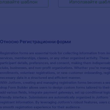
олзвайте шаблон
Използвайте шаб
сонализирайте формата, за
C-19 можете да регистрирате
я на вашите нужди,
членове, да потвърдите присъ
те я на уебсайта на вашето
да дадете на съществуващите
гледайте как идват
начин да актуализират тяхнат
ите! Учениците могат да
информация за контакт. Прос
т тяхната информация за
персонализирайте този шаблон
а посочат подробно тяхната
отговаря на църквата, която
 история, да изброят
посещавате или да получите
Относно Регистрационни форми
и и допълнителни интереси
необходимата информация от 
плащат такси за
членове – след това вградет
я, ако е необходимо.
в уебсайта ви, споделете я с 
Registration forms are essential tools for collecting information from in
 формуляри ще бъдат
поискайте подписани регистр
services, memberships, classes, or any other organized activity. These
до вашия защитен Jotform
форми лично. Направете тази
participant details, preferences, and consent, making them indispensabl
сно достъпен на всяко
регистрация за посещение на
clubs, businesses, and non-profit organizations. Whether you’re mana
 - дори офлайн. Тази форма
C-19 ваша собствена, като я
enrollments, volunteer registrations, or new customer onboarding, regi
ация на ученици
персонализирате, изберете но
necessary data in a structured and efficient manner.
но е предназначена за
формата или добавите вашето 
With Jotform, creating and managing registration forms becomes a sea
 университетско ниво -
Можете дори да използвате н
drop Form Builder allows users to design custom forms tailored to the
 да е необходимо да
безплатен конструктор на фор
add various fields, integrate payment gateways, set up conditional logic
 курс по кодиране, за да
добавите още полета за събир
friendly interface. Submissions are automatically organized in Jotform
корекции във формата.
допълнителна информация от 
registrant information. By leveraging Jotform’s robust features, users
структор на форми с
членове. Синхронизирайте отг
a smooth registration experience for their audience.