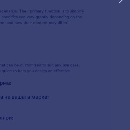
Google
ите 100+
cenarios. Their primary function is to simplify
латна
e specifics can vary greatly depending on the
 за
em, and how their content may differ:
жете да
твърдите
те
that can be customized to suit any use case,
 guide to help you design an effective
орма:
а на вашата марка:
ляри: