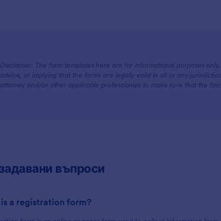
Disclaimer: The form templates here are for informational purposes only. J
advice, or implying that the forms are legally valid in all or any jurisdict
attorney and/or other applicable professionals to make sure that the fo
задавани въпроси
 is a registration form?
tration form is an online or paper form used to collect information from 