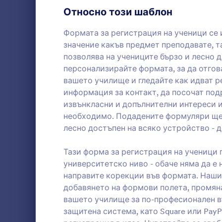
всяко устр
Форми за качване на файлове
7
Относно този шаблон
толкова ун
негови член
Форми за резервации
6
Формата за регистрация на ученици се и
направите 
значение какъв предмет преподавате, т
регистраци
Шаблони за Анкети
10
Нашият кон
позволява на учениците бързо и лесно д
пускане на
персонализирайте формата, за да отгов
Форми за съгласие
8
добавяте ф
вашето училище и гледайте как идват р
пренарежда
RSVP форми
7
информация за контакт, да посочат под
променяте 
Този шабло
извънкласни и допълнителни интереси и
качвате лог
Форми за Срещи
7
състезание
кодиране. 
необходимо. Подадените формуляри ще 
информация
формата с 
лесно достъпен на всяко устройство - 
Контактни форми
8
да регистр
приложения
Go to Cate
Регистра
Ще съберет
и Slack, з
Тази форма за регистрация на ученици 
Шаблони на въпросник
на участник
7
подадени ф
какво ще с
университетско ниво - обаче няма да е
Трябва да 
Изп
позволите 
Форми за регистрация
7
Просто свъ
направите корекции във формата. Нашия
да си осиг
предпочита
добавянето на формови полета, промяна
състезание
процесор -
Гласуване
6
вашето училище за по-професионален в
персонализ
интеграции
защитена система, като Square или PayP
провеждане
системи, вк
Абстрактни форми
7