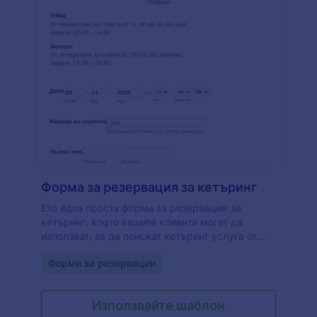
Форма за резервация за кетъринг
Ето едna простa формa за резервация за
кетъринг, коqто вашите клиенти могат да
използват, за да поискат кетъринг услуга от
вашата компания. Този шаблон на форма за
Go to Category:
Форми за резервации
резервация за кетъринг събира основна
информация за резервация за кетъринг, като
контакти на заинтересовани лица, очаквано
Използвайте шаблон
присъствие на страна, дата. Освен това има