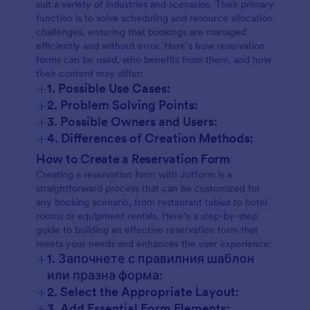
suit a variety of industries and scenarios. Their primary
function is to solve scheduling and resource allocation
challenges, ensuring that bookings are managed
efficiently and without error. Here’s how reservation
forms can be used, who benefits from them, and how
their content may differ:
+
1. Possible Use Cases:
+
2. Problem Solving Points:
+
3. Possible Owners and Users:
+
4. Differences of Creation Methods:
How to Create a Reservation Form
Creating a reservation form with Jotform is a
straightforward process that can be customized for
any booking scenario, from restaurant tables to hotel
rooms or equipment rentals. Here’s a step-by-step
guide to building an effective reservation form that
meets your needs and enhances the user experience:
+
1. Започнете с правилния шаблон
или празна форма:
+
2. Select the Appropriate Layout:
+
3. Add Essential Form Elements: