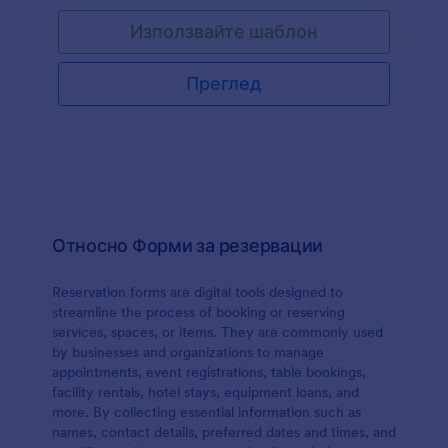
използвате този шаблон като ваша основа и да
Използвайте шаблон
създадете ваша собствена форма, чрез
различни инструменти и джаджи за
персонализиране. Можете да я вградите във
Преглед
вашия сайт или да я използвате, като
самостоятелна форма.
Относно Форми за резервации
Reservation forms are digital tools designed to
streamline the process of booking or reserving
services, spaces, or items. They are commonly used
by businesses and organizations to manage
appointments, event registrations, table bookings,
facility rentals, hotel stays, equipment loans, and
more. By collecting essential information such as
names, contact details, preferred dates and times, and