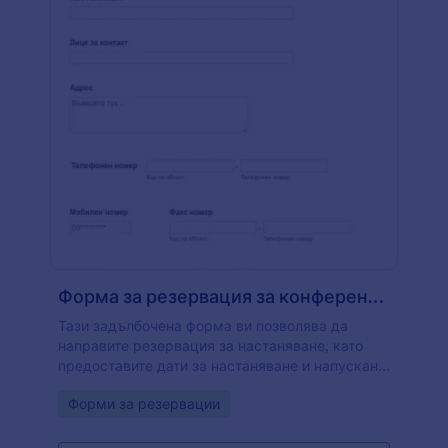
Форма за резервация за конференция
Тази задълбочена форма ви позволява да
направите резервация за настаняване, като
предоставите дати за настаняване и напускане,
но също така да предоставите детайли за
Go to Category:
Форми за резервации
използването на конферентния център,
необходимото аудио-визуално оборудване,
квартира и храна.