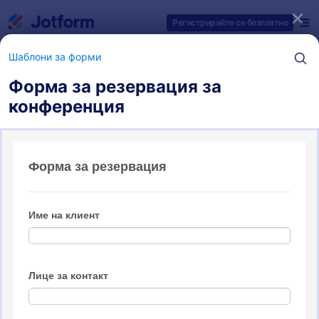
Начало на диалоговия прозорец
Регистрирайте се безплатно
Шаблони за форми
Форма за резервация за
конференция
Категории за шаблони на форми
Шаблони за форми
Форми за резервации
9 шаблони