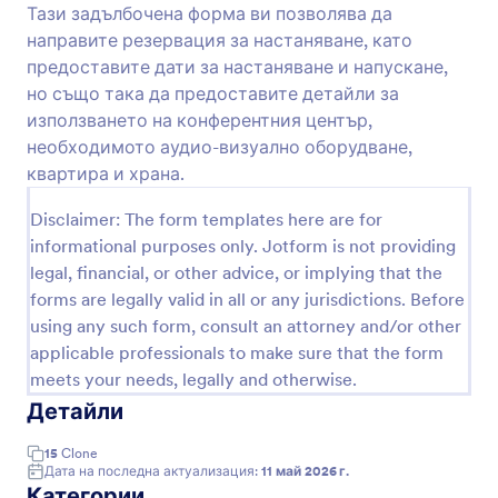
Просто плъзнете и пуснете, за да получите
Тази задълбочена форма ви позволява да
Преглед
вида, който искате. Интегрирайте с мощни
направите резервация за настаняване, като
приложения на трети страни и го вградете в
предоставите дати за настаняване и напускане,
уебсайта си, за да започнете да резервирате
но също така да предоставите детайли за
стаи за клиенти. Използвайки онлайн форма за
използването на конферентния център,
резервация вместо резервации по телефон или
имейл, можете да достигнете до по-широка
необходимото аудио-визуално оборудване,
аудитория, да улесните клиентите да
квартира и храна.
резервират стаи във вашия хотел и да
увеличите броя на резервациите, които
Disclaimer: The form templates here are for
приемате. Всеки хотел е уникален, така че
informational purposes only. Jotform is not providing
получете желания дизайн с лесния за
legal, financial, or other advice, or implying that the
използване коннструктор форми на Jotform!
forms are legally valid in all or any jurisdictions. Before
Просто плъзнете и пуснете формовите полета,
за да пренаредите оформлението, да качите
using any such form, consult an attorney and/or other
логото на вашата компания или ново фоново
applicable professionals to make sure that the form
изображение или да изберете красива
meets your needs, legally and otherwise.
формова тема, за да започнете. Можете дори
Детайли
да събирате плащания за резервации с
надеждни платежни процесори, като Square,
15
Clone
Stripe или PayPal, да се интегрирате с
Дата на последна актуализация:
11 май 2026 г.
платформи за споделяне на файлове, като
Категории