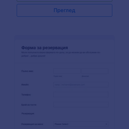
специално поле за заявки, което клиентите ви
могат да попълнят, ако имат допълнителни
Преглед
заявки относно вашата кетъринг услуга.
Ускорете своите кетъринг поръчки, като
използвате тази форма за резервация за
кетъринг днес!