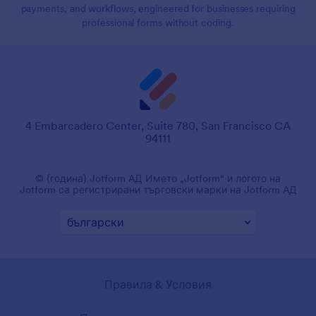
payments, and workflows, engineered for businesses requiring
professional forms without coding.
4 Embarcadero Center, Suite 780, San Francisco CA
94111
© {година} Jotform АД Името „Jotform“ и логото на
Jotform са регистрирани търговски марки на Jotform АД
Правила & Условия