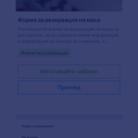
Форма за резервация на маса
Ето елегантна форма за резервация на маса за
ресторанти, за да събирате лична информация
и информация за контакт за клиентите, с
детайли за техните резервации, като дата, час,
Go to Category:
Форми за резервации
брой гости и допълнителни бележки и
специални изисквания. Можете да
персонализирате шаблона чрез много от
Използвайте шаблон
инструментите и интеграциите, които Jotform
предоставя. Можете да добавите ваше лого, да
включите вашето меню и да позволите на
Преглед
клиентите ви да поръчват предварително
онлайн, да променяте шрифтовете, цветовете и
фона по начин, който най-добре отговаря на
вашия бизнес. Можете да вградите формата
във вашия уебсайт или да я използвате, като
самостоятелна форма.