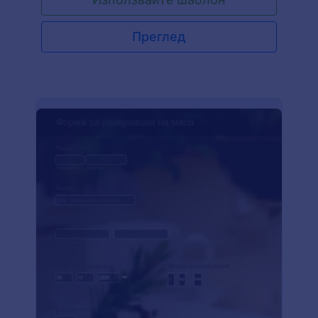
Автоматичен имейл за потвърждение или отказ
ще бъде изпратен до първия попълващ
формата, след като бъде взето окончателно
Преглед
решение. Ако искате повече от нашия шаблон
за процес на одобрение на детайли за
пътуване, нашия интерфейс с плъзгане и
пускане улеснява добавянето на нови стъпки и
елементи на работния процес, като условия или
имейли. След като зададете одобрители с
помощта на техните имейл адреси, те ще могат
да управляват заявките във входящата поща
на JotForm. Като собственик на формата ще
можете да проследявате всички изчакващи
задачи и дейности по одобряване, така че
никоя заявка да не остане не разгледана.
Направете планирането на пътуването лесно за
клиентите на вашата туристическа агенция с
персонализиран шаблон за процес на
одобрение на детайли за пътуване!