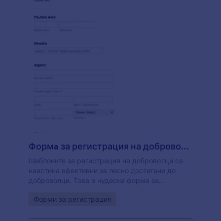
Формa за регистрация на доброволци
Шаблоните за регистрация на доброволци са
наистина ефективни за лесно достигане до
доброволци. Това е чудесна форма за
регистрация на доброволци, която може да се
Go to Category:
Форми за регистрация
използва за доброволци, за да се регистрират
и този шаблон за регистриране на доброволци
съдържа точно цялата необходима подробна