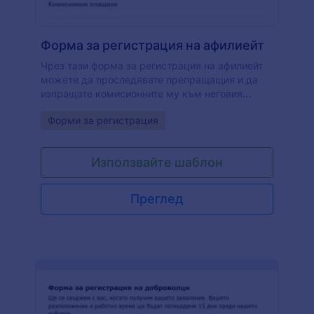
Форма за регистрация на афилиейт
Чрез тази форма за регистрация на афилиейт
можете да проследявате препращащия и да
изпращате комисионните му към неговия
PayPal акаунт, след като има продажба, като
Go to Category:
Форми за регистрация
просто събирате лични данни и данни за
контакт на подателите, с имейл адреса на
техния PayPal акаунт. Можете да
Използвайте шаблон
персонализирате шаблона чрез различни
инструменти и интеграции на Jotform и или да
го вградите във вашия уебсайт или да го
Преглед
използвате, като самостоятелна форма.