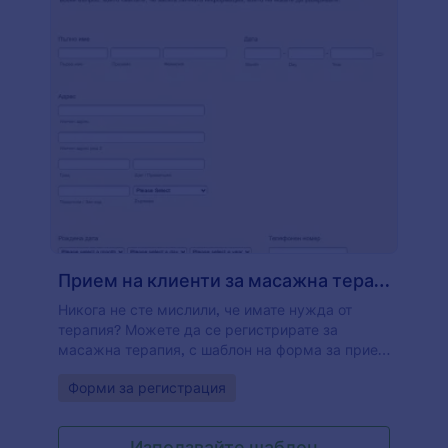
интеграции. Спестете време и бъдете по-
ефективни с онлайн форма на лист за лични
данни от Jotform!
Прием на клиенти за масажна терапия
Никога не сте мислили, че имате нужда от
терапия? Можете да се регистрирате за
масажна терапия, с шаблон на форма за прием
за масаж и можете да създадете HIPAA
Go to Category:
Форми за регистрация
съвместима форма. Също така, формата за
прием на клиенти за масажна терапия се
използва от хиропрактици. Приемът на
Използвайте шаблон