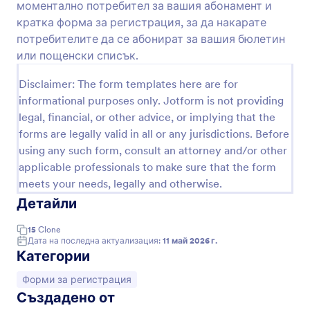
моментално потребител за вашия абонамент и
Преглед
кратка форма за регистрация, за да накарате
потребителите да се абонират за вашия бюлетин
или пощенски списък.
Disclaimer: The form templates here are for
informational purposes only. Jotform is not providing
legal, financial, or other advice, or implying that the
forms are legally valid in all or any jurisdictions. Before
using any such form, consult an attorney and/or other
applicable professionals to make sure that the form
meets your needs, legally and otherwise.
Детайли
15
Clone
Дата на последна актуализация:
11 май 2026 г.
Категории
Отидете на категорията:
Форми за регистрация
Създадено от