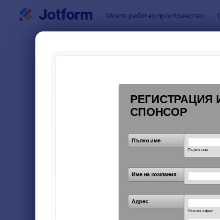
Начало на диалоговия прозорец
Моето работно пространство
Шаблони 
Спон
СОРТИРАНЕ
Популярност
ПО
6 шаблон
ОФОРМЛЕНИЕ
Класически
НА ФОРМАТА
ТИПОВЕ
Форми за поръчки
8
Регистрационни форми
26