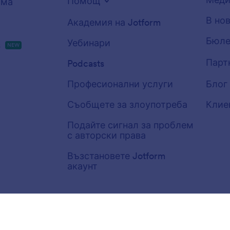
Помощ
рма
В но
Академия на Jotform
Бюле
Уебинари
s
NEW
Парт
Podcasts
Професионални услуги
Блог
Съобщете за злоупотреба
Клие
Подайте сигнал за проблем
с авторски права
Възстановете Jotform
акаунт