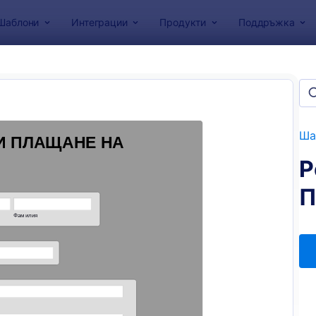
Шаблони
Интеграции
Продукти
Поддръжка
за форми
сорски форми
и
Ша
Р
П
: Форма за спонсорство на събитие
: Ф
Преглед
Преглед