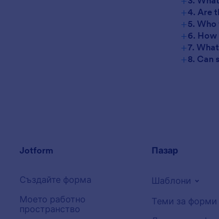
+
3. What
+
4. Are 
+
5. Who 
+
6. How 
+
7. What
+
8. Can 
Jotform
Пазар
Създайте форма
Шаблони
Моето работно
Теми за форми
пространство