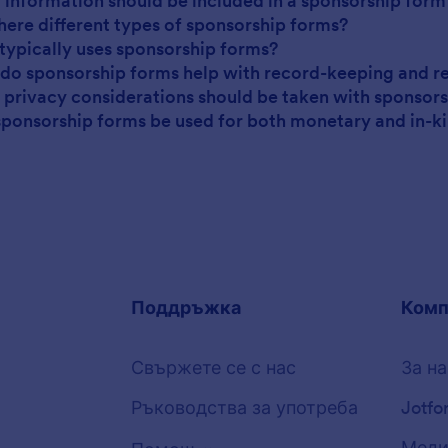
 information should be included in a sponsorship form
there different types of sponsorship forms?
typically uses sponsorship forms?
do sponsorship forms help with record-keeping and r
 privacy considerations should be taken with sponsor
sponsorship forms be used for both monetary and in-ki
Поддръжка
Комп
Свържете се с нас
За на
Ръководства за употреба
Jotfo
Меди