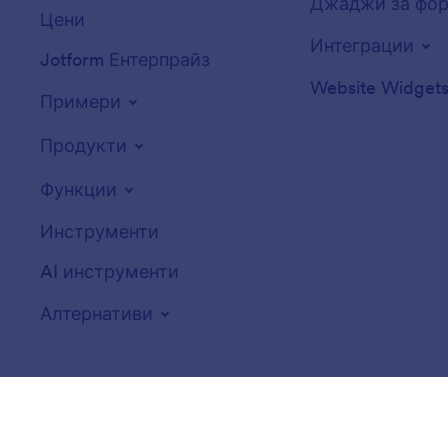
Джаджи за фо
Цени
Интеграции
Jotform Ентерпрайз
Website Widget
Примери
Продукти
Функции
Инструменти
AI инструменти
Алтернативи