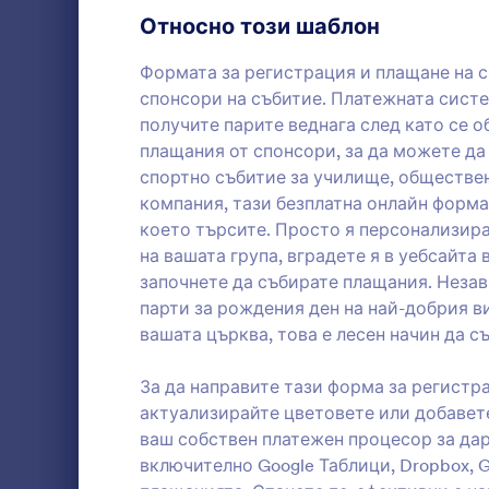
Шаблони на въпросник
7
да предост
Относно този шаблон
спонсор, ка
информация
Форми за регистрация
7
Формата за регистрация и плащане на с
спонсори на събитие. Платежната систе
Гласуване
6
получите парите веднага след като се 
Абстрактни форми
плащания от спонсори, за да можете да
7
спортно събитие за училище, обществе
Проверки
5
компания, тази безплатна онлайн форма
Събирайте 
което търсите. Просто я персонализира
Форми за награди
7
на вашата група, вградете я в уебсайта 
започнете да събирате плащания. Незав
Форми за Изчисления
7
парти за рождения ден на най-добрия в
Go to Cate
Спонсорс
Форми със съдържание
вашата църква, това е лесен начин да с
7
Изп
Дарителски форми
7
За да направите тази форма за регистр
актуализирайте цветовете или добавет
Форми за Заетост
9
ваш собствен платежен процесор за дар
включително Google Таблици, Dropbox, G
Записване
6