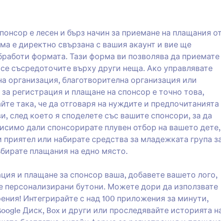
авят своите данни, като
то тяхното име, адрес и
: Форма за събиране на спонсорство
: Ф
Преглед
Преглед
 за контакт.
понсор е лесен и бърз начин за приемане на плащания о
ма е директно свързана с вашия акаунт и вие ще
обработи формата. Тази форма ви позволява да приемате
 се съсредоточите върху други неща. Ако управлявате
на организация, благотворителна организация или
Форма за събиране на спонсорство
 за регистрация и плащане на спонсор е точно това,
спонсори на вашия уебсайт
Трябва да съберете някои зая
йте така, че да отговаря на нуждите и предпочитанията
спонсорство по най-бързия на
ви, след което я споделете със вашите спонсори, за да
искането за спонсорска форма
исимо дали спонсорирате плувен отбор на вашето дете,
което търсите. Получавайте з
и приятел или набирате средства за младежката група з
gory:
Go to Category:
ки форми
Спонсорски форми
спонсорство бързо с тази онл
ъбирате плащания на едно място.
форма за заявка за спонсорст
помогнете на клиентите си да
олзвайте шаблон
Използвайте шаб
спонсори лесно. Този шаблон
ация и плащане за спонсор ваша, добавете вашето лого,
за заявка за спонсорство вкл
е персонализирани бутони. Можете дори да използвате
прости въпроси за контакт, н
ения! Интегрирайте с над 100 приложения за минути,
така можете да разработите 
oogle Диск, Box и други или проследявайте историята н
си с по-подробни въпроси, ак