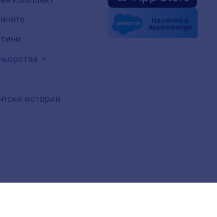
вините
тини
ньорства
нтски истории