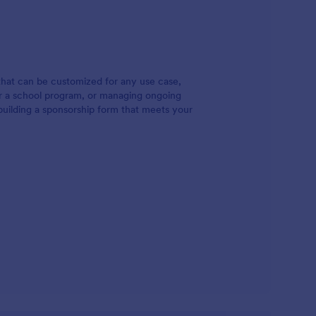
дарения! Интегрирайте с над 100
приложения за минути, включително
Google Таблици, Dropbox, Google Диск,
Box и други или проследявайте
историята на плащанията. Станете по-
ефективни с нашата безплатна онлайн
 that can be customized for any use case,
форма за регистрация и плащане за
or a school program, or managing ongoing
спонсори.
building a sponsorship form that meets your