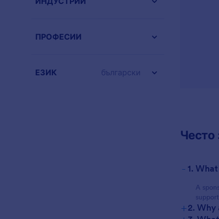
ИНДУСТРИИ
ПРОФЕСИИ
ЕЗИК
български
Често 
-
1. What
A spons
support
+
2. Why 