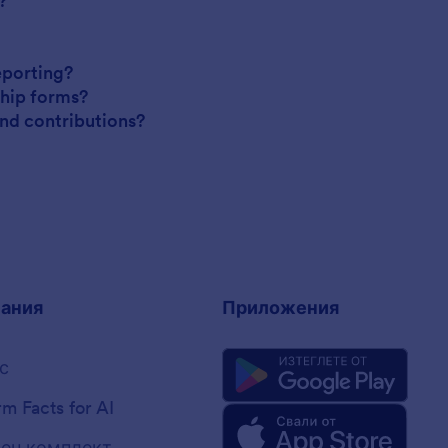
?
eporting?
ship forms?
nd contributions?
ания
Приложения
с
rm Facts for AI
ен комплект