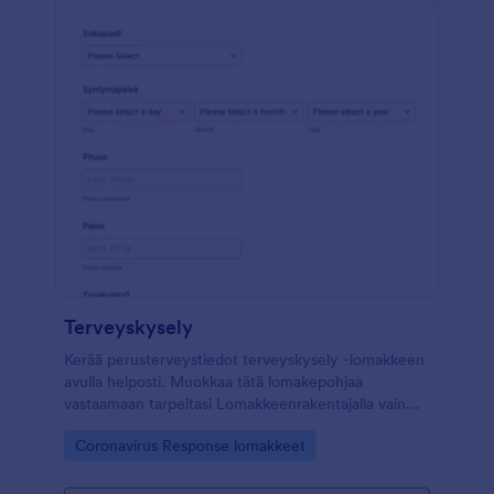
lääkärille.
Terveyskysely
Kerää perusterveystiedot terveyskysely -lomakkeen
avulla helposti. Muokkaa tätä lomakepohjaa
vastaamaan tarpeitasi Lomakkeenrakentajalla vain
muutamalla klikkauksella!
Go to Category:
Coronavirus Response lomakkeet