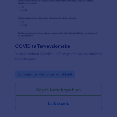
COVID 19 Terveyslomake
Yksinkertainen COVID-19 Terveyslomake asiakkaiden
täytettäväksi.
Go to Category:
Coronavirus Response lomakkeet
Käytä lomakepohjaa
Esikatselu