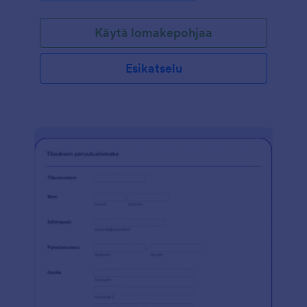
älypuhelimella mistä tahansa sijainnista. Virtuaaliset
tapahtumat ovat kuluja säästävä ja turvallinen tapa
Käytä lomakepohjaa
järjestää tapahtumia pandemian keskellä, ja turvata
asiakkaiden terveys. Tapahtumakutsu on helppo
upottaa joko verkkosivullesi, tai voit lähettää kutsun
Esikatselu
suoraan sähköpostitse osallistujille. Lomakepohjaa on
helppo muokata vain sekunneissa vastaamaan
tarpeitasi- kerro tapahtumastasi, lisää logosi ja kuvia,
muokkaa ja lisää kysymyksiä, ja jos tapahtuma on
maksullinen, voit myös veloittaa osallistumismaksut
suoraan lomakkeella. Lomakkeen voi yhdistää myös
esimerkiksi Google Kalenteriin tai Zoomiin
helpottaaksesi aikataulujen hallintaa. Näet
tapahtuman osallistujat yhdellä katsauksella
JotFormin käyttäjätililläsi, ja voit myös esimerkiksi
jakaa kutsun somessa lisätäksesi osallistujia.