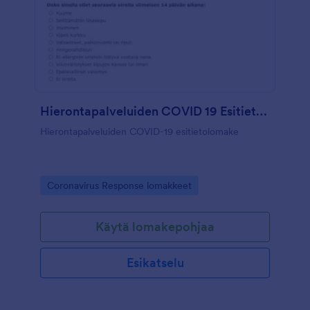
Hierontapalveluiden COVID 19 Esitietolomake
Hierontapalveluiden COVID-19 esitietolomake
Go to Category:
Coronavirus Response lomakkeet
Käytä lomakepohjaa
Esikatselu