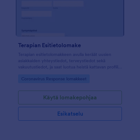
Terapian Esitietolomake
Terapian esitietolomakkeen avulla keräät uusien
asiakkaiden yhteystiedot, terveystiedot sekä
vakuutustiedot, ja saat luotua heistä kattavan profiilin
helposti. Muokkaa lomaketta omiin tarpeisiisi
Go to Category:
Coronavirus Response lomakkeet
lisäämällä ja muokkaamalla kysymyksiä ja
kustomoimalla lomakkeen ulkoasua. JotFormin
lomakkeenrakentajalla luot ammattimaisen
Käytä lomakepohjaa
lomakkeen vain muutamalla klikkauksella.
Esikatselu