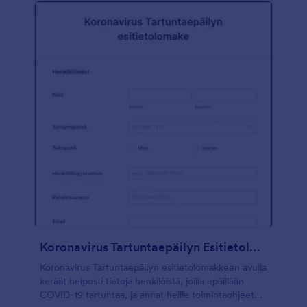
valintaruutukenttää, asteikon luokitustyökalua ja
syötetaulukkoa tietojen keräämiseen. Voit helposti
vaihtaa logon, väriteeman, ja muokata kysymyksiä
tarpeisiisi JotFormin Lomakerakentajalla.
Koronavirus Tartuntaepäilyn Esitietolomake
Koronavirus Tartuntaepäilyn esitietolomakkeen avulla
keräät helposti tietoja henkilöistä, joilla epäillään
COVID-19 tartuntaa, ja annat heille toimintaohjeet