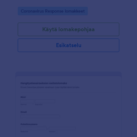
Go to Category:
Coronavirus Response lomakkeet
Käytä lomakepohjaa
Esikatselu