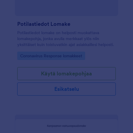
Potilastiedot Lomake
Potilastiedot lomake on helposti muokattava
lomakepohja, jonka avulla merkkaat ylös niin
yksittäiset kuin toistuvatkin ajat asiakkaillesi helposti.
Go to Category:
Coronavirus Response lomakkeet
Käytä lomakepohjaa
Esikatselu