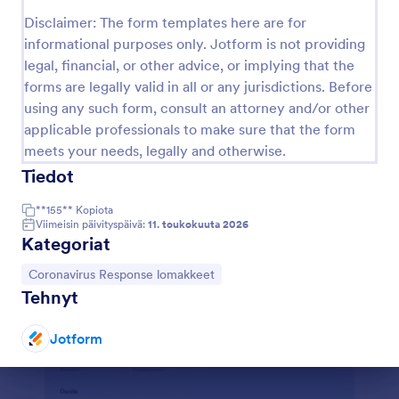
Disclaimer: The form templates here are for
informational purposes only. Jotform is not providing
Esikatselu
legal, financial, or other advice, or implying that the
forms are legally valid in all or any jurisdictions. Before
using any such form, consult an attorney and/or other
applicable professionals to make sure that the form
meets your needs, legally and otherwise.
Tiedot
**155**
Kopiota
Viimeisin päivityspäivä:
11. toukokuuta 2026
Kategoriat
Siirry kategoriaan:
Coronavirus Response lomakkeet
Tehnyt
Jotform
Dialogin loppu