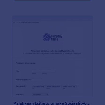
Asiakkaan Esitietolomake Sosiaalityöntekijöille