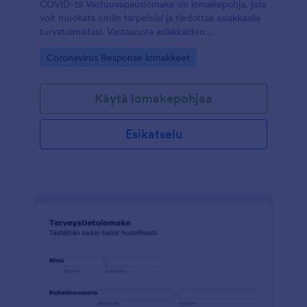
COVID-19 Vastuuvapauslomake on lomakepohja, jota
voit muokata omiin tarpeisiisi ja tiedottaa asiakkaalle
turvatoimistasi. Vastaanota asiakkaiden
allekirjoitukset helposti lomakkeen avulla.
Go to Category:
Coronavirus Response lomakkeet
Käytä lomakepohjaa
Esikatselu