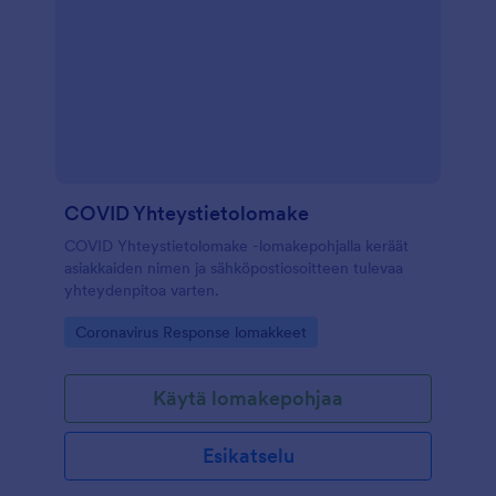
COVID Yhteystietolomake
COVID Yhteystietolomake -lomakepohjalla keräät
asiakkaiden nimen ja sähköpostiosoitteen tulevaa
yhteydenpitoa varten.
Go to Category:
Coronavirus Response lomakkeet
Käytä lomakepohjaa
Esikatselu