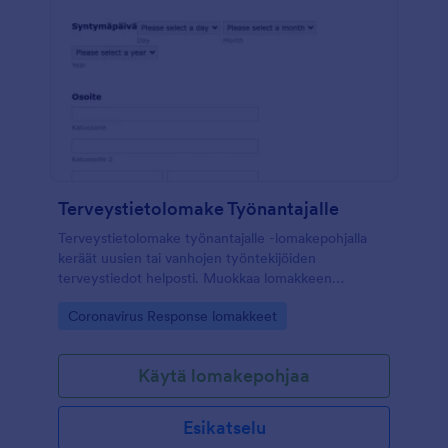
Terveystietolomake Työnantajalle
Terveystietolomake työnantajalle -lomakepohjalla
keräät uusien tai vanhojen työntekijöiden
terveystiedot helposti. Muokkaa lomakkeen
kysymyksiä tarpeisiisi ja lisää esimerkiksi widgettejä,
Go to Category:
Coronavirus Response lomakkeet
joilla voit vastaanottaa myös tiedostolatauksia
lomakkeella. Voit myös ottaa HIPAA-
yhteensopivuuden käyttöön arkaluontoisten tietojen
Käytä lomakepohjaa
suojaamiseksi.
Esikatselu