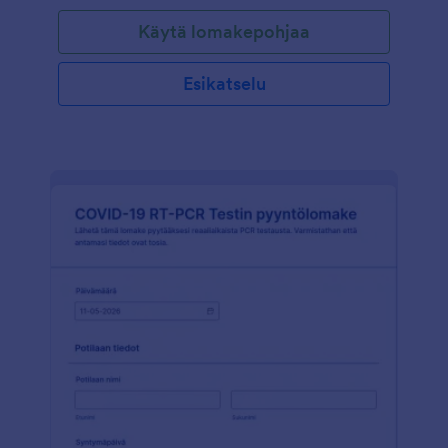
tietoinen tästä, ja että heillä ei ole epärealistisia
Käytä lomakepohjaa
mielikuvia toivomistaan palvelusta. Voit myös lisätä
COVID-19 varatoimenpiteesi lomakkeelle, ja pyytää
asiakkaita käyttämään maskia tiloillasi. Muokkaa
Esikatselu
lomakepohjaa helposti näköiseksesi JotFormin
lomakerakentajalla. Voit räätälöidä niin lomakkeen
ulkoasun kuin kysymykset sopimaan juuri sinun
tarpeisiisi.