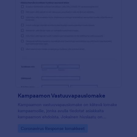
Kampaamon Vastuuvapauslomake
Kampaamon vastuuvapauslomake on kätevä lomake
kampaamoille, jonka avulla tiedotat asiakkaita
kampaamon ehdoista. Jokainen hiuslaatu on
erilainen, ja esimerkiksi eri väriaineet ja permanentit
Go to Category:
Coronavirus Response lomakkeet
voivat käyttäytyä eri tavalla erilaisissa hiustyypeissä.
Lomakkeen avulla varmistat, että asiakas on