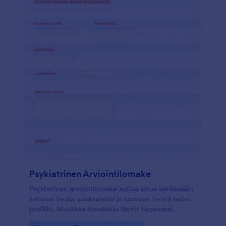
-lomakkeenrakennustyökalumme avulla voit helposti
lisätä lomakekenttiä, muuttaa lomakepohjan ulkoasua
ja jopa ladata logosi ammattimaisemman ilmeen
saavuttamiseksi. Miksi et myös virtaviivaistaisi
työnkulkuasi integroimalla yli 100 ilmaiseen
sovellusintegraatioomme? Voit automatisoida
lomakevastausten synkronoinnin tileille joita käytät jo
entuudestaan. Sinun ei tarvitse enää huolehtia
viivästyneestä viestinnästä sähköpostitse - voit
keskittyä pitämään asiakkaasi tyytyväisinä!
Psykiatrinen Arviointilomake
Psykiatrinen arviointilomake auttaa sinua keräämään
kattavat tiedot asiakkaistasi ja luomaan heistä laajan
profiilin. Muokkaa lomaketta täysin tarpeidesi
mukaan, ja muotoile kysymykset juuri niin kuin