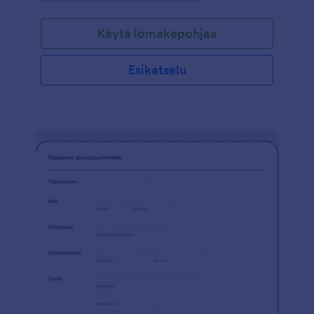
älypuhelimella mistä tahansa sijainnista. Virtuaaliset
tapahtumat ovat kuluja säästävä ja turvallinen tapa
Käytä lomakepohjaa
järjestää tapahtumia pandemian keskellä, ja turvata
asiakkaiden terveys. Tapahtumakutsu on helppo
upottaa joko verkkosivullesi, tai voit lähettää kutsun
Esikatselu
suoraan sähköpostitse osallistujille. Lomakepohjaa on
helppo muokata vain sekunneissa vastaamaan
tarpeitasi- kerro tapahtumastasi, lisää logosi ja kuvia,
muokkaa ja lisää kysymyksiä, ja jos tapahtuma on
maksullinen, voit myös veloittaa osallistumismaksut
suoraan lomakkeella. Lomakkeen voi yhdistää myös
esimerkiksi Google Kalenteriin tai Zoomiin
helpottaaksesi aikataulujen hallintaa. Näet
tapahtuman osallistujat yhdellä katsauksella
JotFormin käyttäjätililläsi, ja voit myös esimerkiksi
jakaa kutsun somessa lisätäksesi osallistujia.