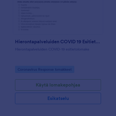
Hierontapalveluiden COVID 19 Esitietolomake
Hierontapalveluiden COVID-19 esitietolomake
Go to Category:
Coronavirus Response lomakkeet
Käytä lomakepohjaa
Esikatselu