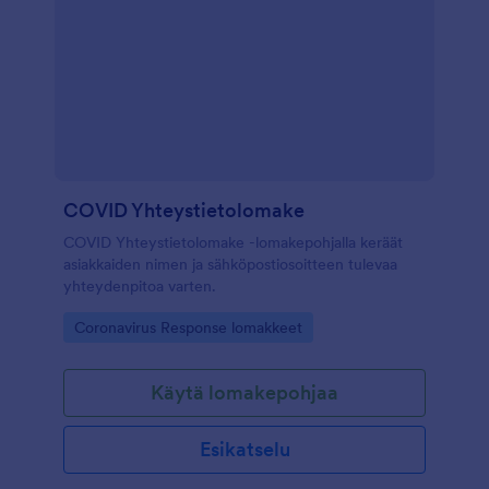
COVID Yhteystietolomake
COVID Yhteystietolomake -lomakepohjalla keräät
asiakkaiden nimen ja sähköpostiosoitteen tulevaa
yhteydenpitoa varten.
Go to Category:
Coronavirus Response lomakkeet
Käytä lomakepohjaa
Esikatselu