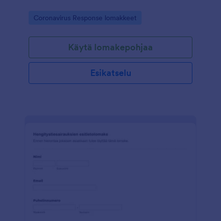
Go to Category:
Coronavirus Response lomakkeet
Käytä lomakepohjaa
Esikatselu