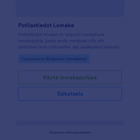
Potilastiedot Lomake
Potilastiedot lomake on helposti muokattava
lomakepohja, jonka avulla merkkaat ylös niin
yksittäiset kuin toistuvatkin ajat asiakkaillesi helposti.
Go to Category:
Coronavirus Response lomakkeet
Käytä lomakepohjaa
Esikatselu