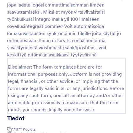
jopa ladata logosi ammattimaisemman ilmeen
saavuttamiseksi. Miksi et myös virtaviivaistaisi
Lääkärin Lähetelomake
työnkulkuasi integroimalla yli 100 ilmaiseen
sovellusintegraatioomme? Voit automatisoida
Lääkärin lähetelomakkeella pyritään ensisijaisesti
lomakevastausten synkronoinnin tileille joita käytät jo
lähettämään potilaan tiedot toiselle lääkärille, joka on
erikoistunut tietyntyyppiseen sairauteen, vammaan
entuudestaan. Sinun ei tarvitse enää huolehtia
tai tilaan, ja kun lähettävä lääkäri uskoo, että toinen
viivästyneestä viestinnästä sähköpostitse - voit
Go to Category:
Coronavirus Response lomakkeet
lääkäri on erikoistunut potilaan oireisiin viittaaviin
keskittyä pitämään asiakkaasi tyytyväisinä!
sairauksiin. Tietojen jakaminen lääkäreiden välillä ei
ole helppoa, sillä tiettyjen tietosuojalainsäädännön
Disclaimer: The form templates here are for
Käytä lomakepohjaa
rajoitusten, kuten tietosuojalain, GDPR: n tai
informational purposes only. Jotform is not providing
HIPAA:n mukaan lääkäreiden on noudatettava
legal, financial, or other advice, or implying that the
tiettyjä ohjeita tietojen siirtämisessä. Tämä
Esikatselu
lähetelomake on nopea nettilomakeratkaisu
forms are legally valid in all or any jurisdictions. Before
potilaiden tietojen lähettömiseen lääkäriltä toiselle.
using any such form, consult an attorney and/or other
Lääkärinä voit täyttää ja lähettää lomakkeen, ja se
applicable professionals to make sure that the form
lähetetään suoraan sen asiantuntijan
meets your needs, legally and otherwise.
sähköpostiosoitteeseen, jolle potilaan lähete on
Tiedot
annettu, tai voit tulostaa lomakkeen PDF-tiedostona
ja antaa potilaan pitää asiakirjaa ja antaa hänen
lähettää lähetyksen lääkärille.toimittaa asiakirja
**17**
Kopiota