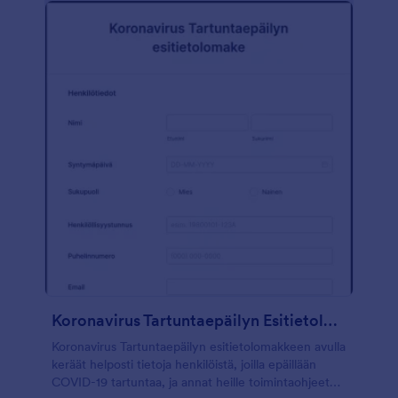
valintaruutukenttää, asteikon luokitustyökalua ja
syötetaulukkoa tietojen keräämiseen. Voit helposti
vaihtaa logon, väriteeman, ja muokata kysymyksiä
tarpeisiisi JotFormin Lomakerakentajalla.
Koronavirus Tartuntaepäilyn Esitietolomake
Koronavirus Tartuntaepäilyn esitietolomakkeen avulla
keräät helposti tietoja henkilöistä, joilla epäillään
COVID-19 tartuntaa, ja annat heille toimintaohjeet