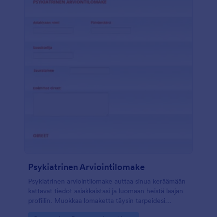
-lomakkeenrakennustyökalumme avulla voit helposti
lisätä lomakekenttiä, muuttaa lomakepohjan ulkoasua
ja jopa ladata logosi ammattimaisemman ilmeen
saavuttamiseksi. Miksi et myös virtaviivaistaisi
työnkulkuasi integroimalla yli 100 ilmaiseen
sovellusintegraatioomme? Voit automatisoida
lomakevastausten synkronoinnin tileille joita käytät jo
entuudestaan. Sinun ei tarvitse enää huolehtia
viivästyneestä viestinnästä sähköpostitse - voit
keskittyä pitämään asiakkaasi tyytyväisinä!
Psykiatrinen Arviointilomake
Psykiatrinen arviointilomake auttaa sinua keräämään
kattavat tiedot asiakkaistasi ja luomaan heistä laajan
profiilin. Muokkaa lomaketta täysin tarpeidesi
mukaan, ja muotoile kysymykset juuri niin kuin