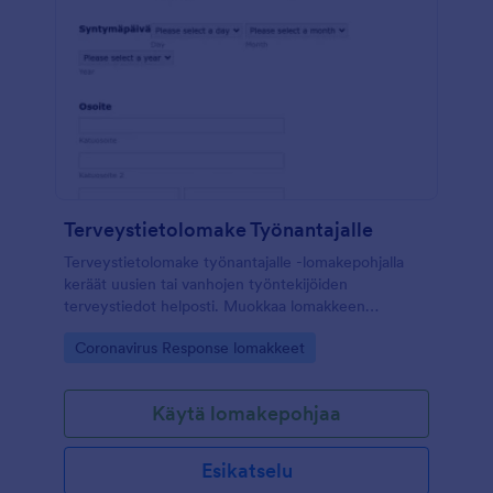
Terveystietolomake Työnantajalle
Terveystietolomake työnantajalle -lomakepohjalla
keräät uusien tai vanhojen työntekijöiden
terveystiedot helposti. Muokkaa lomakkeen
kysymyksiä tarpeisiisi ja lisää esimerkiksi widgettejä,
Go to Category:
Coronavirus Response lomakkeet
joilla voit vastaanottaa myös tiedostolatauksia
lomakkeella. Voit myös ottaa HIPAA-
yhteensopivuuden käyttöön arkaluontoisten tietojen
Käytä lomakepohjaa
suojaamiseksi.
Esikatselu