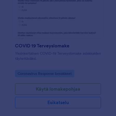
COVID 19 Terveyslomake
Yksinkertainen COVID-19 Terveyslomake asiakkaiden
täytettäväksi.
Go to Category:
Coronavirus Response lomakkeet
Käytä lomakepohjaa
Esikatselu