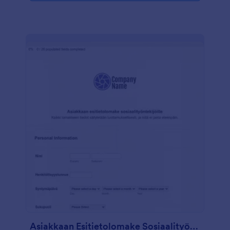
Asiakkaan Esitietolomake Sosiaalityöntekijöille