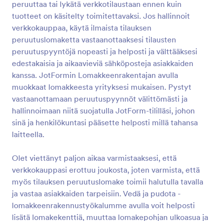
peruuttaa tai lykätä verkkotilaustaan ​​ennen kuin
tuotteet on käsitelty toimitettavaksi. Jos hallinnoit
Esikatselu
verkkokauppaa, käytä ilmaista tilauksen
peruutuslomaketta vastaanottaaksesi tilausten
peruutuspyyntöjä nopeasti ja helposti ja välttääksesi
edestakaisia ​​ja aikaavieviä sähköposteja asiakkaiden
kanssa. JotFormin Lomakkeenrakentajan avulla
muokkaat lomakkeesta yrityksesi mukaisen. Pystyt
vastaanottamaan peruutuspyynnöt välittömästi ja
hallinnoimaan niitä suojatulla JotForm-tililläsi, johon
sinä ja henkilökuntasi pääsette helposti millä tahansa
laitteella.
Olet viettänyt paljon aikaa varmistaaksesi, että
verkkokauppasi erottuu joukosta, joten varmista, että
myös tilauksen peruutuslomake toimii halutulla tavalla
ja vastaa asiakkaiden tarpeisiin. Vedä ja pudota -
lomakkeenrakennustyökalumme avulla voit helposti
lisätä lomakekenttiä, muuttaa lomakepohjan ulkoasua ja