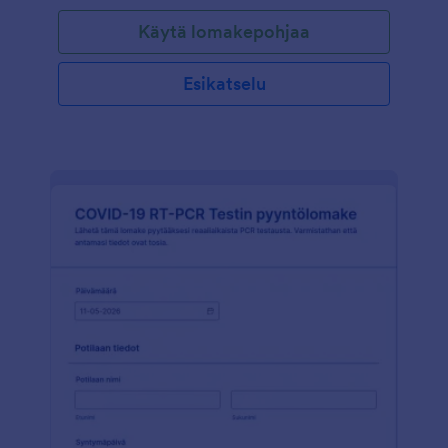
tietoinen tästä, ja että heillä ei ole epärealistisia
Käytä lomakepohjaa
mielikuvia toivomistaan palvelusta. Voit myös lisätä
COVID-19 varatoimenpiteesi lomakkeelle, ja pyytää
asiakkaita käyttämään maskia tiloillasi. Muokkaa
Esikatselu
lomakepohjaa helposti näköiseksesi JotFormin
lomakerakentajalla. Voit räätälöidä niin lomakkeen
ulkoasun kuin kysymykset sopimaan juuri sinun
tarpeisiisi.