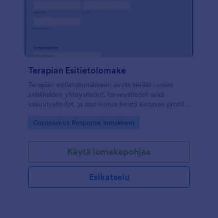
Terapian Esitietolomake
Terapian esitietolomakkeen avulla keräät uusien
asiakkaiden yhteystiedot, terveystiedot sekä
vakuutustiedot, ja saat luotua heistä kattavan profiilin
helposti. Muokkaa lomaketta omiin tarpeisiisi
Go to Category:
Coronavirus Response lomakkeet
lisäämällä ja muokkaamalla kysymyksiä ja
kustomoimalla lomakkeen ulkoasua. JotFormin
lomakkeenrakentajalla luot ammattimaisen
Käytä lomakepohjaa
lomakkeen vain muutamalla klikkauksella.
Esikatselu