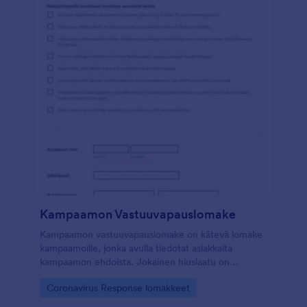
Kampaamon Vastuuvapauslomake
Kampaamon vastuuvapauslomake on kätevä lomake
kampaamoille, jonka avulla tiedotat asiakkaita
kampaamon ehdoista. Jokainen hiuslaatu on
erilainen, ja esimerkiksi eri väriaineet ja permanentit
Go to Category:
Coronavirus Response lomakkeet
voivat käyttäytyä eri tavalla erilaisissa hiustyypeissä.
Lomakkeen avulla varmistat, että asiakas on