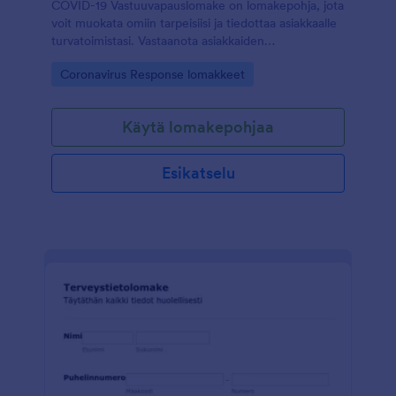
COVID-19 Vastuuvapauslomake on lomakepohja, jota
voit muokata omiin tarpeisiisi ja tiedottaa asiakkaalle
turvatoimistasi. Vastaanota asiakkaiden
allekirjoitukset helposti lomakkeen avulla.
Go to Category:
Coronavirus Response lomakkeet
Käytä lomakepohjaa
Esikatselu