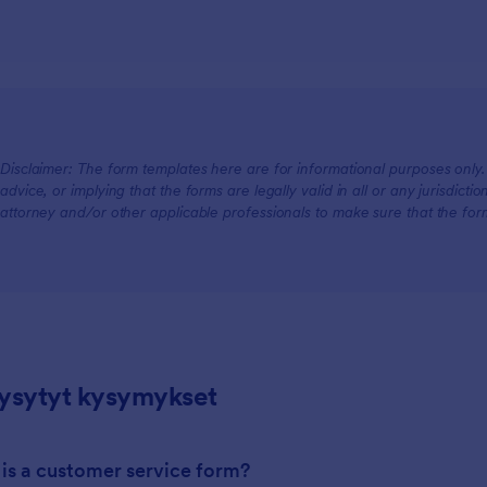
For Teams
Disclaimer: The form templates here are for informational purposes only. J
advice, or implying that the forms are legally valid in all or any jurisdict
attorney and/or other applicable professionals to make sure that the fo
For Customers
kysytyt kysymykset
 is a customer service form?