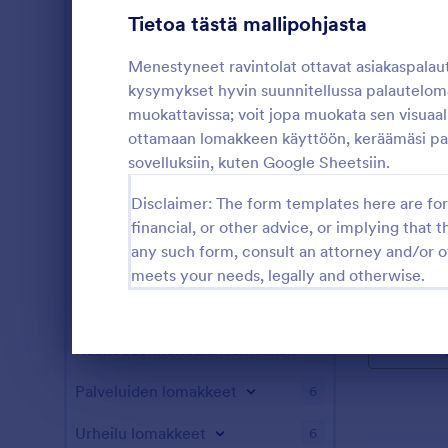
Terveydenhuollon lomakkeet
183
Tietoa tästä mallipohjasta
Henkilöstöhallinnon lomakkeet
10
Menestyneet ravintolat ottavat asiakaspalaut
kysymykset hyvin suunnitellussa palautelom
IT lomakkeet
5
muokattavissa; voit jopa muokata sen visuaal
ottamaan lomakkeen käyttöön, keräämäsi pal
Vakuutuslomakkeet
5
sovelluksiin, kuten Google Sheetsiin.
Seuranta
Markkinointilomakkeet
5
Disclaimer: The form templates here are for 
Kerää tietoja
Valokuvaus lomakkeet
5
financial, or other advice, or implying that th
seurantakyse
asiakkaasi voi
any such form, consult an attorney and/or o
Kiinteistönvälityksen lomakkeet
6
mielipiteens
meets your needs, legally and otherwise.
Go to Cate
Asiakaspal
tuotteestasi 
Hakukoneoptimoinnin lomakkeet
6
käyttää ja m
lomakepohjaa
Kä
Kauneudenhoitoalan lomakkeet
lomakkeen al
4
Dialogin loppu
Palveluiden lomakkeet
6
Urheilu lomakkeet
6