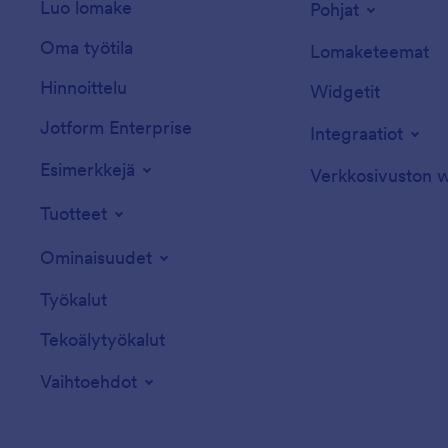
Luo lomake
Pohjat
Oma työtila
Lomaketeemat
Hinnoittelu
Widgetit
Jotform Enterprise
Integraatiot
Esimerkkejä
Verkkosivuston w
Tuotteet
Ominaisuudet
Työkalut
Tekoälytyökalut
Vaihtoehdot