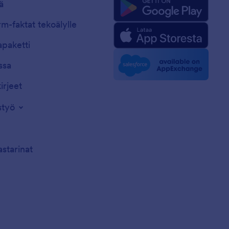
ä
m-faktat tekoälylle
paketti
ssa
irjeet
styö
astarinat