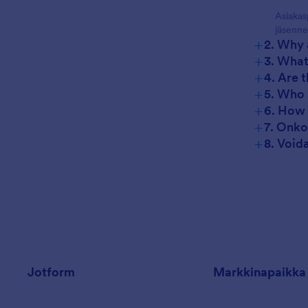
Asiakas
jäsennel
+
2. Why 
+
3. What
+
4. Are 
+
5. Who 
+
6. How 
+
7. Onko
+
8. Void
Jotform
Markkinapaikka