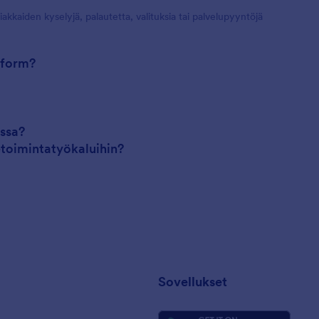
kkaiden kyselyjä, palautetta, valituksia tai palvelupyyntöjä
 form?
assa?
etoimintatyökaluihin?
Sovellukset