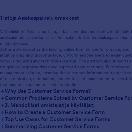
Tietoja Asiakaspalvelulomakkeet
Voit rekisteröidä uusia potilaita, antaa alennuksia asiakkaille, kerätä käytt
asiakkaidenne saavuttamiseksi. Voit selata Jotformin asiakaspalvelulomakk
mieltymyksiäsi.
Jotform stands out as the leading online form builder for creating an
intuitive drag-and-drop interface, Jotform enables users to easily cus
without requiring any technical expertise. The platform also supports a
for quicker response times and improved data accuracy. Furthermore, J
management solution, ensuring that customer information is organized,
of customization, automation, and centralized management makes Jotfo
to enhance its customer service operations.
+
Why Use Customer Service Forms?
+
Common Problems Solved by Customer Service Fo
+
3. Mahdolliset omistajat ja käyttäjät:
+
How to Create a Customer Service Form
+
Top Use Cases for Customer Service Forms
+
Summarizing Customer Service Forms
For Managers