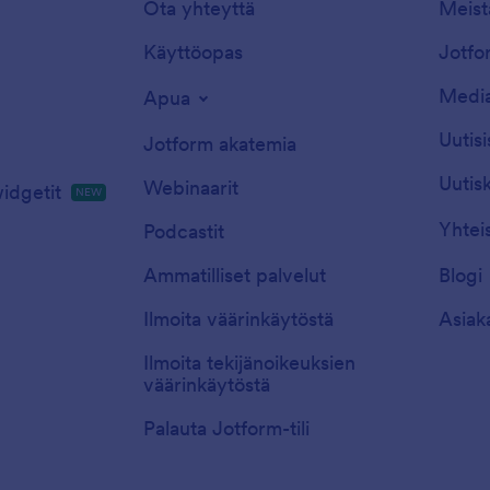
Ota yhteyttä
Meist
Käyttöopas
Jotfor
Media
Apua
Uutisi
Jotform akatemia
Uutisk
Webinaarit
idgetit
NEW
Yhtei
Podcastit
Ammatilliset palvelut
Blogi
Ilmoita väärinkäytöstä
Asiak
Ilmoita tekijänoikeuksien
väärinkäytöstä
Palauta Jotform-tili