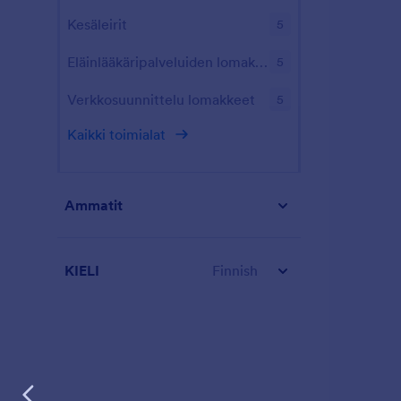
Kesäleirit
5
Eläinlääkäripalveluiden lomakkeet
5
Verkkosuunnittelu lomakkeet
5
Kaikki toimialat
Ammatit
KIELI
Finnish