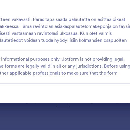
: Seurantakysely
: U
Esikatselu
Esikatselu
teen vakavasti. Paras tapa saada palautetta on esittää oikeat
akkeessa. Tämä ravintolan asiakaspalautelomakepohja on täysi
isesti vastaamaan ravintolasi ulkoasua. Kun olet valmis
autetiedot voidaan tuoda hyödyllisiin kolmansien osapuolten
kysely
UKK Kysymyslomake
informational purposes only. Jotform is not providing legal,
 helposti asiakkailtasi tämän
Helppo lomake kysymysten
e forms are legally valid in all or any jurisdictions. Before usin
lun avulla. Tämän avulla
vastaanottamiseksi asiakkailta erilai
vat arvioida ja tarjota
alustoille. Kysy lomakkeella myös
ther applicable professionals to make sure that the form
ä kokemuksestansa ja
vastauksen kiireellisyys. Lomake 
gory:
Go to Category:
velulomakkeet
Asiakaspalvelulomakkeet
tai palvelustasi. Voit joko
asiakkaiden ongelmien hallintaan 
uokata tätä valmista
tukipyyntöjen organisointiin.
, tai halutessasi luoda oman
ytä lomakepohjaa
Käytä lomakepohj
usta alkaen.