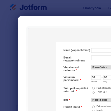
Dialogin aloitus
Oma työtila
P
Lomakepoh
Asia
JÄRJESTÄ
Suosituimmat
6 Lomakep
Lomakkeen asettelu
Klassikko
TYYPIT
TOIMIALAT
Mainoslomakkeet
4