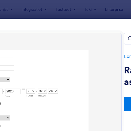
ohjat
Integraatiot
Tuotteet
Tuki
Enterprise
jat
kaspalvelulomakkeet
ohjaa
Lo
R
a
: Ravintolan Asiakaspalautelomake
: S
Esikatselu
Esikatselu