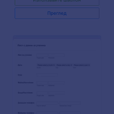
хранителни добавки и витамини, история на
тютюнопушенето, консумация на алкохол и
употреба на кофеин.
Преглед