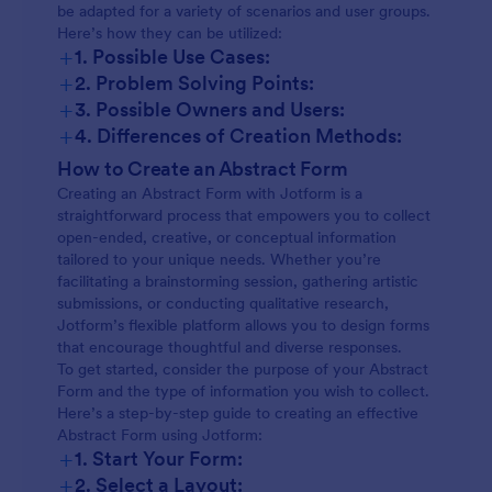
be adapted for a variety of scenarios and user groups.
Here’s how they can be utilized:
+
1. Possible Use Cases:
+
2. Problem Solving Points:
+
3. Possible Owners and Users:
+
4. Differences of Creation Methods:
Content and fields may vary widely:
How to Create an Abstract Form
Creating an Abstract Form with Jotform is a
straightforward process that empowers you to collect
open-ended, creative, or conceptual information
tailored to your unique needs. Whether you’re
facilitating a brainstorming session, gathering artistic
submissions, or conducting qualitative research,
Jotform’s flexible platform allows you to design forms
that encourage thoughtful and diverse responses.
To get started, consider the purpose of your Abstract
Form and the type of information you wish to collect.
Here’s a step-by-step guide to creating an effective
Abstract Form using Jotform:
+
1. Start Your Form:
+
2. Select a Layout: