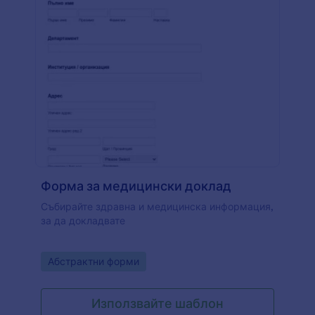
Форма за медицински доклад
Събирайте здравна и медицинска информация,
за да докладвате
Go to Category:
Абстрактни форми
Използвайте шаблон