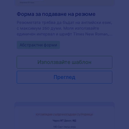
Форма за подаване на резюме
Резюметата трябва да бъдат на английски език,
с максимум 250 думи. Моля използвайте
единичен интервал и шрифт Times New Roman,
12 точки. Резюметата на доклади за
Go to Category:
Абстрактни форми
проучвания трябва да предоставят кратко
описание за целите на проучването,
методологията, теорията и обобщение на
Използвайте шаблон
резултатите и/или заключения. Моля не
включвайте никакви диаграми, библиографии
или бележки под линия. Резюметата ще бъдат
Преглед
прегледани анонимно.