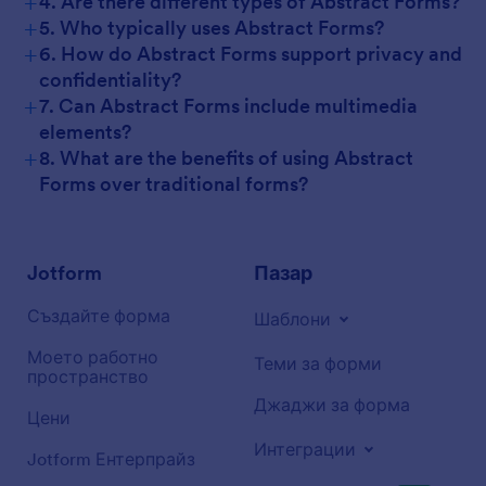
+
4. Are there different types of Abstract Forms?
+
5. Who typically uses Abstract Forms?
+
6. How do Abstract Forms support privacy and
confidentiality?
+
7. Can Abstract Forms include multimedia
elements?
+
8. What are the benefits of using Abstract
Forms over traditional forms?
Jotform
Пазар
Създайте форма
Шаблони
Моето работно
Теми за форми
пространство
Джаджи за форма
Цени
Интеграции
Jotform Ентерпрайз