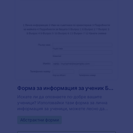
Форма за информация за ученик Бяла и адаптивна
Искате ли да опознаете по-добре вашите
ученици? Използвайки тази форма за лична
информация за ученици, можете лесно да
получите информация за учениците, като лична
Go to Category:
Абстрактни форми
самоличност, членове на семейството и
допълнителни въпроси, като например играе ли
той/тя в училищен спортен отбор, има ли