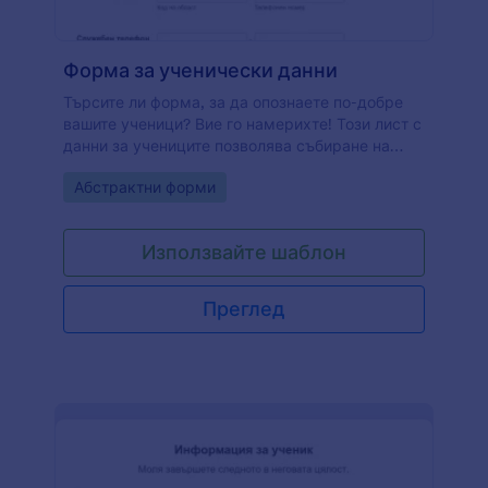
Форма за ученически данни
Търсите ли форма, за да опознаете по-добре
вашите ученици? Вие го намерихте! Този лист с
данни за учениците позволява събиране на
лична информация за вашите ученици, като
Go to Category:
Абстрактни форми
име, име на майка, име на баща, домашен
телефон, мобилен телефон, работен телефон,
адрес. Също така, този шаблон на лист с данни
Използвайте шаблон
за студенти изисква известна информация за
причината за препращане, присъствие,
информация за тестване, скрининг, запис на
Преглед
дисциплината, най-новите академични оценки,
поддръжките.