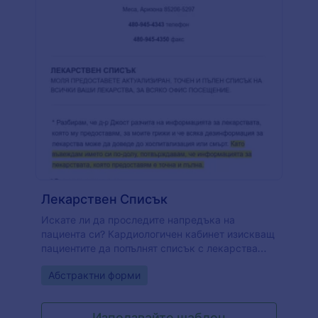
Лекарствен Списък
Искате ли да проследите напредъка на
пациента си? Кардиологичен кабинет изискващ
пациентите да попълнят списък с лекарства
преди среща. Формата за лекарствен списък
Go to Category:
Абстрактни форми
съдържа лична информация за пациента,
лекарства за пациента, които включват всички
лекарства, лекарства без рецепта, диабетични,
Използвайте шаблон