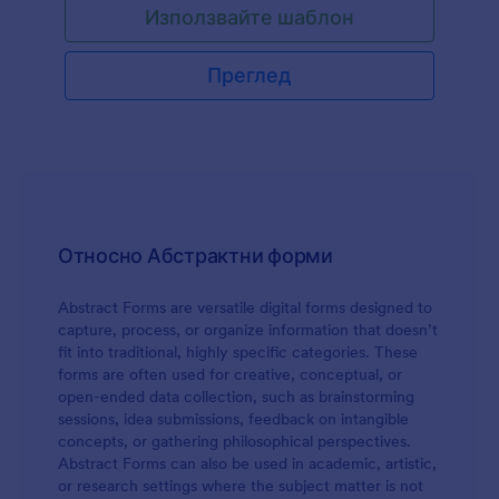
Използвайте шаблон
компютър у дома, дали той/тя има достъп до
интернет вкъщи, какво планира той/тя след
като завърши гимназия. Освен това този
Преглед
шаблон на форма за лична информация за
учениците позволява на вашите ученици да
качат тяхна снимка.
Относно Абстрактни форми
Abstract Forms are versatile digital forms designed to
capture, process, or organize information that doesn’t
fit into traditional, highly specific categories. These
forms are often used for creative, conceptual, or
open-ended data collection, such as brainstorming
sessions, idea submissions, feedback on intangible
concepts, or gathering philosophical perspectives.
Abstract Forms can also be used in academic, artistic,
or research settings where the subject matter is not