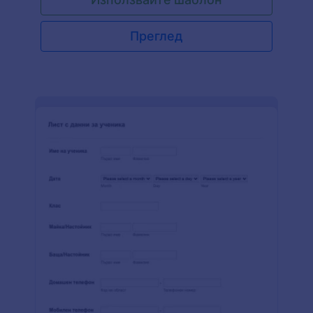
хранителни добавки и витамини, история на
тютюнопушенето, консумация на алкохол и
употреба на кофеин.
Преглед