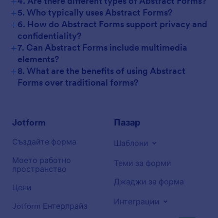
+
4. Are there different types of Abstract Forms?
+
5. Who typically uses Abstract Forms?
+
6. How do Abstract Forms support privacy and
confidentiality?
+
7. Can Abstract Forms include multimedia
elements?
+
8. What are the benefits of using Abstract
Forms over traditional forms?
Jotform
Пазар
Създайте форма
Шаблони
Моето работно
Теми за форми
пространство
Джаджи за форма
Цени
Интеграции
Jotform Ентерпрайз