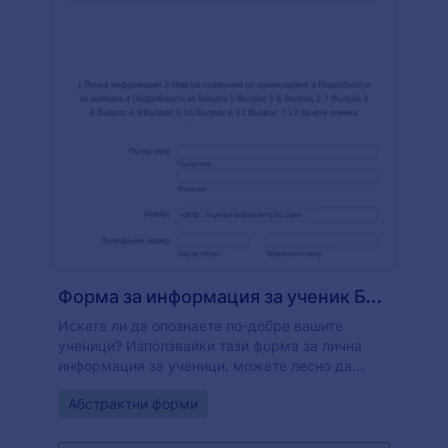
Форма за информация за ученик Бяла и адаптивна
Искате ли да опознаете по-добре вашите
ученици? Използвайки тази форма за лична
информация за ученици, можете лесно да
получите информация за учениците, като лична
Go to Category:
Абстрактни форми
самоличност, членове на семейството и
допълнителни въпроси, като например играе ли
той/тя в училищен спортен отбор, има ли