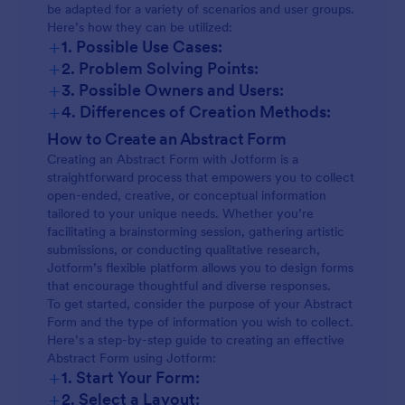
be adapted for a variety of scenarios and user groups.
Here’s how they can be utilized:
+
1. Possible Use Cases:
+
2. Problem Solving Points:
+
3. Possible Owners and Users:
+
4. Differences of Creation Methods:
Content and fields may vary widely:
How to Create an Abstract Form
Creating an Abstract Form with Jotform is a
straightforward process that empowers you to collect
open-ended, creative, or conceptual information
tailored to your unique needs. Whether you’re
facilitating a brainstorming session, gathering artistic
submissions, or conducting qualitative research,
Jotform’s flexible platform allows you to design forms
that encourage thoughtful and diverse responses.
To get started, consider the purpose of your Abstract
Form and the type of information you wish to collect.
Here’s a step-by-step guide to creating an effective
Abstract Form using Jotform:
+
1. Start Your Form:
+
2. Select a Layout: