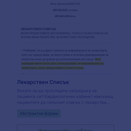
Лекарствен Списък
Искате ли да проследите напредъка на
пациента си? Кардиологичен кабинет изискващ
пациентите да попълнят списък с лекарства
преди среща. Формата за лекарствен списък
Go to Category:
Абстрактни форми
съдържа лична информация за пациента,
лекарства за пациента, които включват всички
лекарства, лекарства без рецепта, диабетични,
Използвайте шаблон