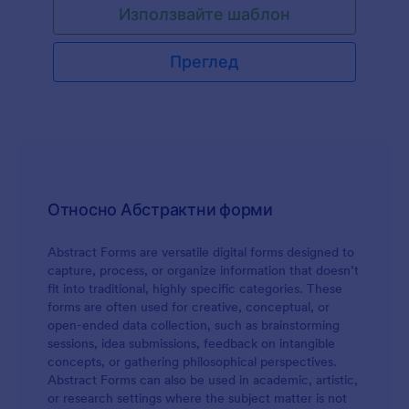
Използвайте шаблон
компютър у дома, дали той/тя има достъп до
интернет вкъщи, какво планира той/тя след
като завърши гимназия. Освен това този
Преглед
шаблон на форма за лична информация за
учениците позволява на вашите ученици да
качат тяхна снимка.
Относно Абстрактни форми
Abstract Forms are versatile digital forms designed to
capture, process, or organize information that doesn’t
fit into traditional, highly specific categories. These
forms are often used for creative, conceptual, or
open-ended data collection, such as brainstorming
sessions, idea submissions, feedback on intangible
concepts, or gathering philosophical perspectives.
Abstract Forms can also be used in academic, artistic,
or research settings where the subject matter is not