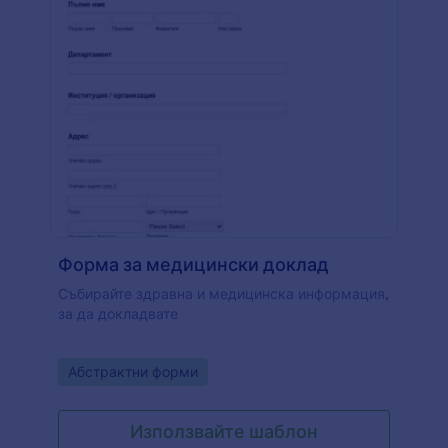
Форма за медицински доклад
Събирайте здравна и медицинска информация,
за да докладвате
Go to Category:
Абстрактни форми
Използвайте шаблон