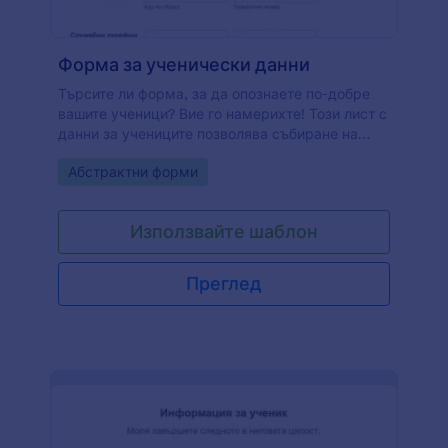
Форма за ученически данни
Търсите ли форма, за да опознаете по-добре
вашите ученици? Вие го намерихте! Този лист с
данни за учениците позволява събиране на
лична информация за вашите ученици, като
Go to Category:
Абстрактни форми
име, име на майка, име на баща, домашен
телефон, мобилен телефон, работен телефон,
адрес. Също така, този шаблон на лист с данни
Използвайте шаблон
за студенти изисква известна информация за
причината за препращане, присъствие,
информация за тестване, скрининг, запис на
Преглед
дисциплината, най-новите академични оценки,
поддръжките.