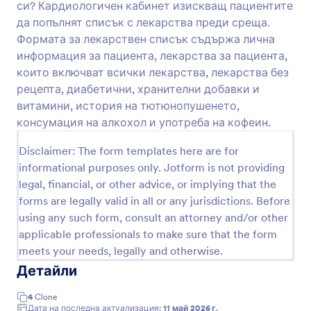
си? Кардиологичен кабинет изискващ пациентите
Преглед
да попълнят списък с лекарства преди среща.
Формата за лекарствен списък съдържа лична
информация за пациента, лекарства за пациента,
които включват всички лекарства, лекарства без
рецепта, диабетични, хранителни добавки и
витамини, история на тютюнопушенето,
консумация на алкохол и употреба на кофеин.
Disclaimer: The form templates here are for
informational purposes only. Jotform is not providing
legal, financial, or other advice, or implying that the
forms are legally valid in all or any jurisdictions. Before
using any such form, consult an attorney and/or other
applicable professionals to make sure that the form
meets your needs, legally and otherwise.
Детайли
4
Clone
Дата на последна актуализация:
11 май 2026 г.