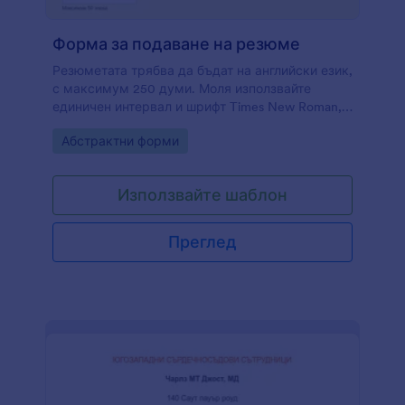
Форма за подаване на резюме
Резюметата трябва да бъдат на английски език,
с максимум 250 думи. Моля използвайте
единичен интервал и шрифт Times New Roman,
12 точки. Резюметата на доклади за
Go to Category:
Абстрактни форми
проучвания трябва да предоставят кратко
описание за целите на проучването,
методологията, теорията и обобщение на
Използвайте шаблон
резултатите и/или заключения. Моля не
включвайте никакви диаграми, библиографии
или бележки под линия. Резюметата ще бъдат
Преглед
прегледани анонимно.